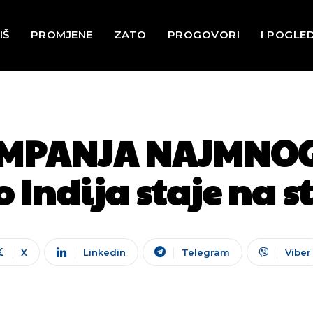
IŠ
PROMJENE
ZATO
PROGOVORI
I POGLE
AMPANJA NAJMNOG
 Indija staje na s
X
Linkedin
Telegram
Viber