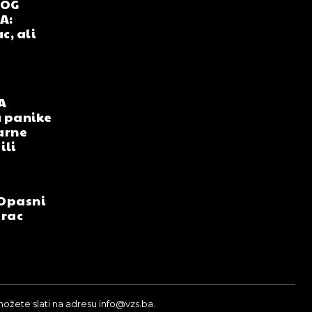
NOG
A:
c, ali
A
 panike
arne
ili
Opasni
arac
možete slati na adresu info@vzs.ba.