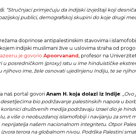
di:
“Stručnjaci primjećuju da indijski izvještaji koji desniča
noazijskoj publici, demografskoj skupini do koje drugi med
režama doprinose antipalestinskim stavovima i islamofobiji
kojem indijski muslimani žive u uslovima straha od prog
Jazeeru je govorio
Apoorvanand
, profesor na Univerzite
ori u posredničkom (proxy) ratu u ime hinduističke ekst
u njihovo ime, žele osnovati ujedinjenu Indiju, te se njiho
za naš portal govori
Anam H. koja dolazi iz Indije
:
„Ovo 
v desetljećima bio podržavanje palestinskih napora u borb
 korisnici društvenih medija podržavaju Izrael dio je hind
elu, a više o neobuzdanoj islamofobiji i navijanju za smrt
vog neprijatelja našem nacionalnom integritetu. Otpor Pale
 izvora terora na globalnom nivou.
Podrška Palestini smat