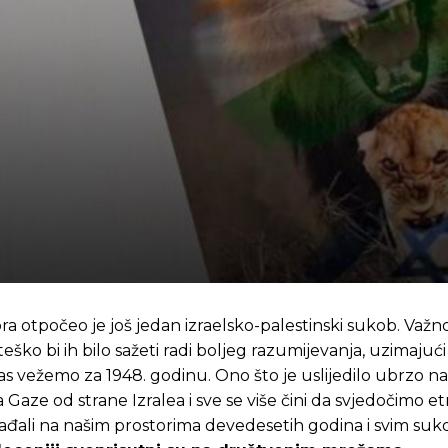
 otpočeo je još jedan izraelsko-palestinski sukob. Važno
 teško bi ih bilo sažeti radi boljeg razumijevanja, uzimajući
 vežemo za 1948. godinu. Ono što je uslijedilo ubrzo n
aze od strane Izralea i sve se više čini da svjedočimo e
događali na našim prostorima devedesetih godina i svim su