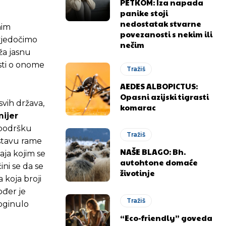
PETKOM: Iza napada
panike stoji
nedostatak stvarne
nim
povezanosti s nekim ili
svjedočimo
nečim
ža jasnu
esti o onome
Tražiš
AEDES ALBOPICTUS:
Opasni azijski tigrasti
svih država,
komarac
mijer
o podršku
Tražiš
astavu rame
NAŠE BLAGO: Bh.
aja kojim se
autohtone domaće
ini se da se
životinje
 koja broji
ođer je
Tražiš
poginulo
“Eco-friendly” goveda
.ba
.ba