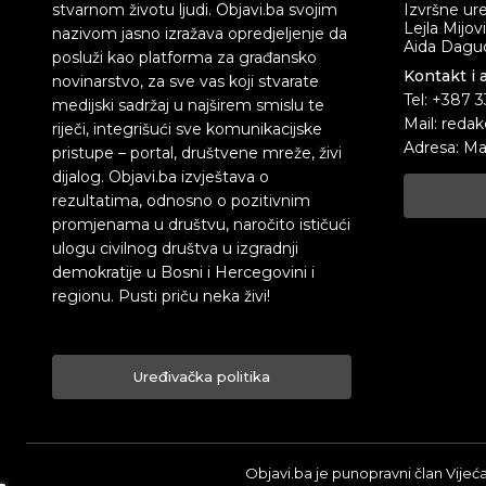
stvarnom životu ljudi. Objavi.ba svojim
Izvršne ur
Lejla Mijov
nazivom jasno izražava opredjeljenje da
Aida Dagud
posluži kao platforma za građansko
Kontakt i 
novinarstvo, za sve vas koji stvarate
Tel: +387 
medijski sadržaj u najširem smislu te
Mail: redak
riječi, integrišući sve komunikacijske
Adresa: Ma
pristupe – portal, društvene mreže, živi
dijalog. Objavi.ba izvještava o
rezultatima, odnosno o pozitivnim
promjenama u društvu, naročito ističući
ulogu civilnog društva u izgradnji
demokratije u Bosni i Hercegovini i
regionu. Pusti priču neka živi!
Uređivačka politika
Objavi.ba je punopravni član Vijeć