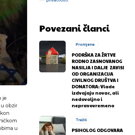
Povezani članci
Promjene
PODRŠKA ZA ŽRTVE
RODNO ZASNOVANOG
NASILJA I DALJE ZAVISI
OD ORGANIZACIJA
CIVILNOG DRUŠTVA I
DONATORA: Vlade
izdvajaju novac, ali
 je
nedovoljno i
nepravovremeno
 u obzir
akon
Tražiš
tničkom
kobima u
PSIHOLOG ODGOVARA