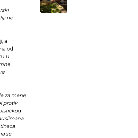
rski
iji ne
, a
ona od
tu u
remne
ve
je za mene
i protiv
uističkog
 muslimana
stinaca
ra se