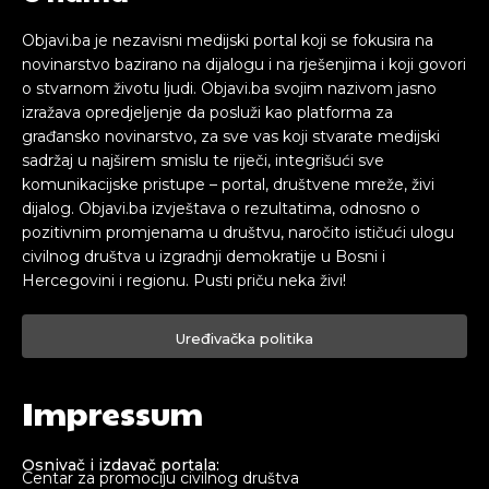
Objavi.ba je nezavisni medijski portal koji se fokusira na
novinarstvo bazirano na dijalogu i na rješenjima i koji govori
o stvarnom životu ljudi. Objavi.ba svojim nazivom jasno
izražava opredjeljenje da posluži kao platforma za
građansko novinarstvo, za sve vas koji stvarate medijski
sadržaj u najširem smislu te riječi, integrišući sve
komunikacijske pristupe – portal, društvene mreže, živi
dijalog. Objavi.ba izvještava o rezultatima, odnosno o
pozitivnim promjenama u društvu, naročito ističući ulogu
civilnog društva u izgradnji demokratije u Bosni i
Hercegovini i regionu. Pusti priču neka živi!
Uređivačka politika
Impressum
Osnivač i izdavač portala:
Centar za promociju civilnog društva