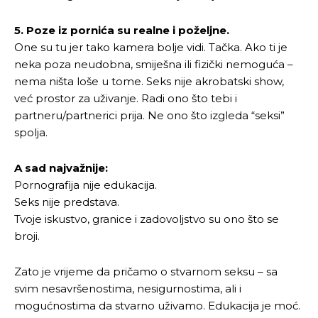
5. Poze iz pornića su realne i poželjne.
One su tu jer tako kamera bolje vidi. Tačka. Ako ti je
neka poza neudobna, smiješna ili fizički nemoguća –
nema ništa loše u tome. Seks nije akrobatski show,
već prostor za uživanje. Radi ono što tebi i
partneru/partnerici prija. Ne ono što izgleda “seksi”
spolja.
A sad najvažnije:
Pornografija nije edukacija.
Seks nije predstava.
Tvoje iskustvo, granice i zadovoljstvo su ono što se
broji.
Zato je vrijeme da pričamo o stvarnom seksu – sa
svim nesavršenostima, nesigurnostima, ali i
mogućnostima da stvarno uživamo. Edukacija je moć.