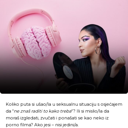
Koliko puta si ušao/la u seksualnu situaciju s osjećajem
da “
ne znaš raditi to kako treba
“? Ili si mislio/la da
moraš izgledati, zvučati i ponašati se kao neko iz
porno filma? Ako jesi – nisi jedini/a.