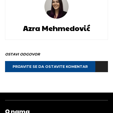
Azra Mehmedović
OSTAVI ODGOVOR
PRIJAVITE SE DA OSTAVITE KOMENTAR
O nama