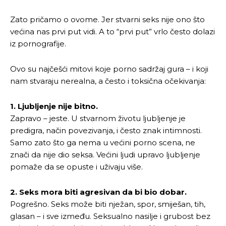
Zato pričamo o ovome. Jer stvarni seks nije ono što
većina nas prvi put vidi. A to “prvi put” vrlo često dolazi
iz pornografije.
Ovo su najčešći mitovi koje porno sadržaj gura – i koji
nam stvaraju nerealna, a često i toksična očekivanja:
1. Ljubljenje nije bitno.
Zapravo – jeste. U stvarnom životu ljubljenje je
predigra, način povezivanja, i često znak intimnosti.
Samo zato što ga nema u većini porno scena, ne
znači da nije dio seksa. Većini ljudi upravo ljubljenje
pomaže da se opuste i uživaju više.
2. Seks mora biti agresivan da bi bio dobar.
Pogrešno. Seks može biti nježan, spor, smiješan, tih,
glasan – i sve između. Seksualno nasilje i grubost bez