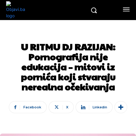
U RITMU DJ RAZIJAN:
Pornografija nije
edukacija – mitovi iz
pornića koji stvaraju
nerealna očekivanja
Facebook
X
Linkedin