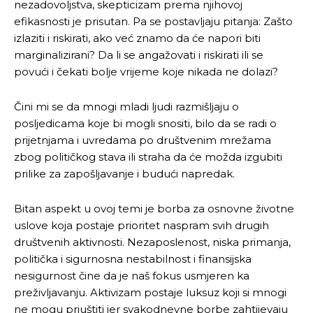
nezadovoljstva, skepticizam prema njihovoj
efikasnosti je prisutan. Pa se postavljaju pitanja: Zašto
izlaziti i riskirati, ako već znamo da će napori biti
marginalizirani? Da li se angažovati i riskirati ili se
povući i čekati bolje vrijeme koje nikada ne dolazi?
Čini mi se da mnogi mladi ljudi razmišljaju o
posljedicama koje bi mogli snositi, bilo da se radi o
prijetnjama i uvredama po društvenim mrežama
zbog političkog stava ili straha da će možda izgubiti
prilike za zapošljavanje i budući napredak.
Bitan aspekt u ovoj temi je borba za osnovne životne
uslove koja postaje prioritet naspram svih drugih
društvenih aktivnosti. Nezaposlenost, niska primanja,
politička i sigurnosna nestabilnost i finansijska
nesigurnost čine da je naš fokus usmjeren ka
preživljavanju. Aktivizam postaje luksuz koji si mnogi
ne mogu priuštiti jer svakodnevne borbe zahtijevaju