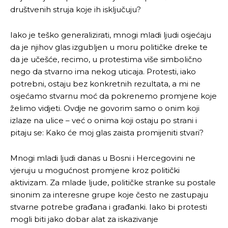
društvenih struja koje ih isključuju?
Iako je teško generalizirati, mnogi mladi ljudi osjećaju
da je njihov glas izgubljen u moru političke dreke te
da je učešće, recimo, u protestima više simbolično
nego da stvarno ima nekog uticaja. Protesti, iako
potrebni, ostaju bez konkretnih rezultata, a mi ne
osjećamo stvarnu moć da pokrenemo promjene koje
želimo vidjeti. Ovdje ne govorim samo o onim koji
izlaze na ulice – već o onima koji ostaju po strani i
pitaju se: Kako će moj glas zaista promijeniti stvari?
Mnogi mladi ljudi danas u Bosni i Hercegovini ne
vjeruju u mogućnost promjene kroz politički
aktivizam. Za mlade ljude, političke stranke su postale
sinonim za interesne grupe koje često ne zastupaju
stvarne potrebe građana i građanki. Iako bi protesti
mogli biti jako dobar alat za iskazivanje