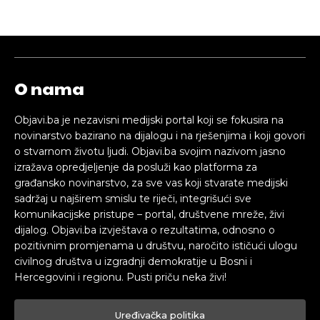
O nama
Objavi.ba je nezavisni medijski portal koji se fokusira na
novinarstvo bazirano na dijalogu i na rješenjima i koji govori
o stvarnom životu ljudi. Objavi.ba svojim nazivom jasno
izražava opredjeljenje da posluži kao platforma za
građansko novinarstvo, za sve vas koji stvarate medijski
sadržaj u najširem smislu te riječi, integrišući sve
komunikacijske pristupe – portal, društvene mreže, živi
dijalog. Objavi.ba izvještava o rezultatima, odnosno o
pozitivnim promjenama u društvu, naročito ističući ulogu
civilnog društva u izgradnji demokratije u Bosni i
Hercegovini i regionu. Pusti priču neka živi!
Uređivačka politika