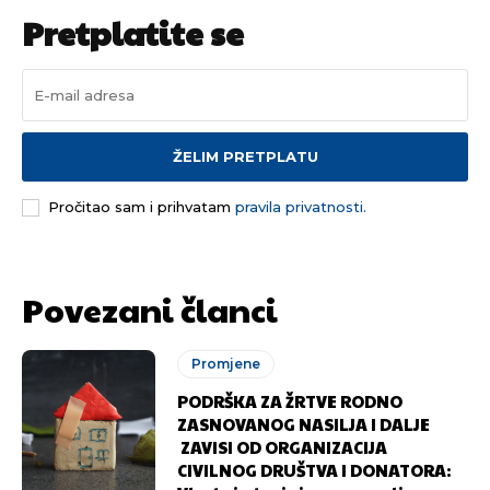
Ovim putem želimo da vam se zahvalimo što ste
Ovim putem želimo da vam se zahvalimo što ste
Pretplatite se
odlučili da pustite Vašu priču da živi, Redakcija
odlučili da pustite Vašu priču da živi, Redakcija
Objavi.ba
Objavi.ba
[wpuf_form id=”7463”]
[wpuf_form id=”7463”]
ŽELIM PRETPLATU
Pročitao sam i prihvatam
pravila privatnosti.
Povezani članci
Promjene
PODRŠKA ZA ŽRTVE RODNO
ZASNOVANOG NASILJA I DALJE
ZAVISI OD ORGANIZACIJA
CIVILNOG DRUŠTVA I DONATORA: