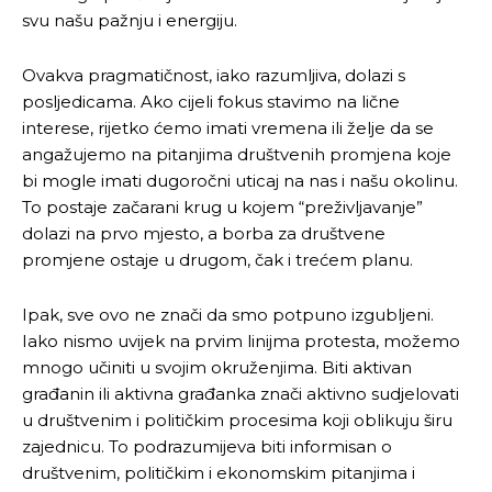
svu našu pažnju i energiju.
Ovakva pragmatičnost, iako razumljiva, dolazi s
posljedicama. Ako cijeli fokus stavimo na lične
interese, rijetko ćemo imati vremena ili želje da se
angažujemo na pitanjima društvenih promjena koje
bi mogle imati dugoročni uticaj na nas i našu okolinu.
To postaje začarani krug u kojem “preživljavanje”
dolazi na prvo mjesto, a borba za društvene
promjene ostaje u drugom, čak i trećem planu.
Ipak, sve ovo ne znači da smo potpuno izgubljeni.
Iako nismo uvijek na prvim linijma protesta, možemo
mnogo učiniti u svojim okruženjima. Biti aktivan
građanin ili aktivna građanka znači aktivno sudjelovati
u društvenim i političkim procesima koji oblikuju širu
zajednicu. To podrazumijeva biti informisan o
društvenim, političkim i ekonomskim pitanjima i