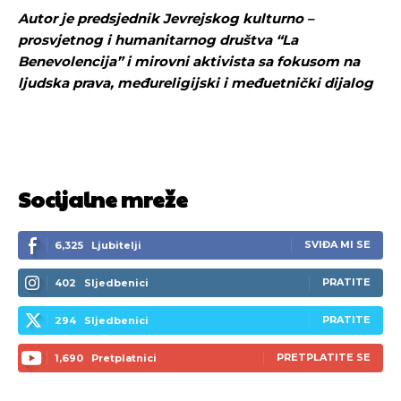
Autor je predsjednik Jevrejskog kulturno –
prosvjetnog i humanitarnog društva “La
Benevolencija” i mirovni aktivista sa fokusom na
ljudska prava, međureligijski i međuetnički dijalog
Socijalne mreže
SVIĐA MI SE
6,325
Ljubitelji
PRATITE
402
Sljedbenici
PRATITE
294
Sljedbenici
Pusti priču da živi!
Pusti priču da živi!
PRETPLATITE SE
1,690
Pretplatnici