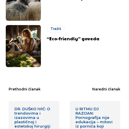
Tražiš
“Eco-friendly” goveda
Prethodni članak
Naredni članak
DR. DUŠKO IVIĆ: O
U RITMU DJ
trendovima i
RAZIJAN:
izazovima u
Pornografija nije
plastičnoj i
edukacija – mitovi
estetskoj hirurgiji
iz pornića koji