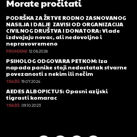
Morate pročitati
PODRŠKA ZA ŽRTVE RODNO ZASNOVANOG
NASILJA I DALJE ZAVISI OD ORGANIZACIJA
CIVILNOG DRUŠTVA I DONATORA: Vlade
izdvajaju novac, ali nedovoljno i
nepravovremeno
PROMJENE
12.06.2026
PSIHOLOG ODGOVARA PETKOM: Iza
napada panike stoji nedostatak stvarne
povezanosti s nekim ili nečim
TRAŽIŠ
19.07.2024
AEDES ALBOPICTUS: Opasni azijski
tigrasti komarac
TRAŽIŠ
09.10.2023