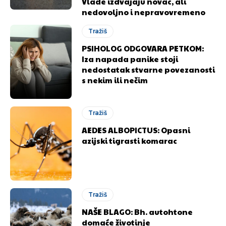
Vlade izdvajaju novac, ali
nedovoljno i nepravovremeno
Tražiš
PSIHOLOG ODGOVARA PETKOM:
Iza napada panike stoji
nedostatak stvarne povezanosti
s nekim ili nečim
Tražiš
AEDES ALBOPICTUS: Opasni
azijski tigrasti komarac
Tražiš
NAŠE BLAGO: Bh. autohtone
domaće životinje