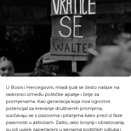
U Bosni i Hercegovini, mladi ljudi se često nalaze na
raskrsnici između političke apatije i želje za
promjenama. Kao generacija koja nosi ogromni
potencijal za kreiranje društvenih promjena,
suočavaju se s izazovima i pitanjima kako preći iz faze
pasivnosti u aktivizam. Zašto, iako brojniji i obrazovaniji,
su još uvijek zapečaćeni u sjenama političkih odluka i