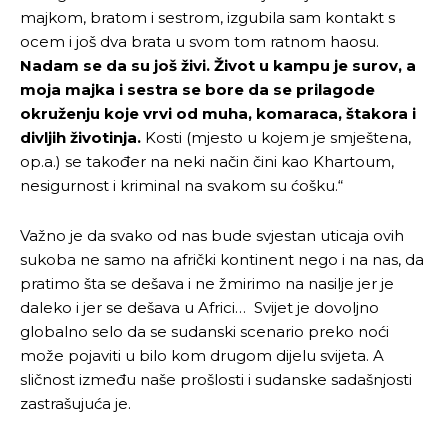
majkom, bratom i sestrom, izgubila sam kontakt s
ocem i još dva brata u svom tom ratnom haosu.
Nadam se da su još živi.
Život u kampu je surov, a
moja majka i sestra se bore da se prilagode
okruženju koje vrvi od muha, komaraca, štakora i
divljih životinja.
Kosti (mjesto u kojem je smještena,
op.a.) se također na neki način čini kao Khartoum,
nesigurnost i kriminal na svakom su ćošku.“
Važno je da svako od nas bude svjestan uticaja ovih
sukoba ne samo na afrički kontinent nego i na nas, da
pratimo šta se dešava i ne žmirimo na nasilje jer je
daleko i jer se dešava u Africi… Svijet je dovoljno
globalno selo da se sudanski scenario preko noći
može pojaviti u bilo kom drugom dijelu svijeta. A
sličnost između naše prošlosti i sudanske sadašnjosti
zastrašujuća je.