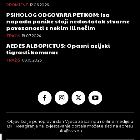
PROMJENE
12.06.2026
PSIHOLOG ODGOVARA PETKOM: Iza
napada panike stoji nedostatak stvarne
povezanosti s nekim ili nečim
TRAŽIŠ
19.07.2024
AEDES ALBOPICTUS: Opasni azijski
tigrasti komarac
TRAŽIŠ
09.10.2023
Objavi.ba je punopravni član Vijeća za štampu i online medije u
BiH. Reagiranja na izvještavanje portala možete slati na adresu
info@vzs.ba.