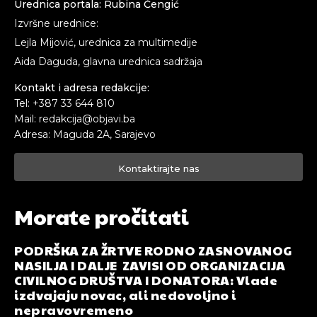
Urednica portala: Rubina Čengić
Izvršne urednice:
Lejla Mijović, urednica za multimedije
Aida Daguda, glavna urednica sadržaja
Kontakt i adresa redakcije:
Tel: +387 33 644 810
Mail: redakcija@objavi.ba
Adresa: Maguda 2A, Sarajevo
Kontaktirajte nas
Morate pročitati
PODRŠKA ZA ŽRTVE RODNO ZASNOVANOG
NASILJA I DALJE ZAVISI OD ORGANIZACIJA
CIVILNOG DRUŠTVA I DONATORA: Vlade
izdvajaju novac, ali nedovoljno i
nepravovremeno