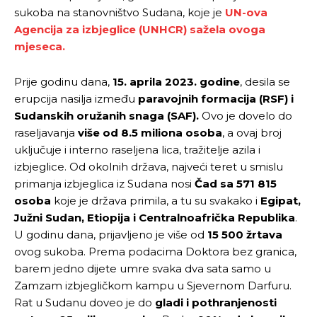
sukoba na stanovništvo Sudana, koje je
UN-ova
Agencija za izbjeglice (UNHCR) sažela ovoga
mjeseca.
Prije godinu dana,
15. aprila 2023. godine
, desila se
erupcija nasilja između
paravojnih formacija (RSF) i
Sudanskih oružanih snaga (SAF).
Ovo je dovelo do
raseljavanja
više od 8.5 miliona osoba
, a ovaj broj
uključuje i interno raseljena lica, tražitelje azila i
izbjeglice. Od okolnih država, najveći teret u smislu
primanja izbjeglica iz Sudana nosi
Čad sa 571 815
osoba
koje je država primila, a tu su svakako i
Egipat,
Južni Sudan, Etiopija i Centralnoafrička Republika
.
U godinu dana, prijavljeno je više od
15 500 žrtava
ovog sukoba. Prema podacima Doktora bez granica,
barem jedno dijete umre svaka dva sata samo u
Zamzam izbjegličkom kampu u Sjevernom Darfuru.
Rat u Sudanu doveo je do
gladi i pothranjenosti