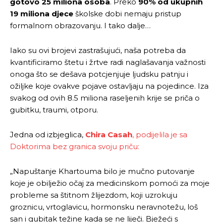
gotovo 25 miliona osoba
. Preko
90% od ukupnih
19 miliona djece
školske dobi nemaju pristup
formalnom obrazovanju. I tako dalje…
Iako su ovi brojevi zastrašujući, naša potreba da
kvantificiramo štetu i žrtve radi naglašavanja važnosti
onoga što se dešava potcjenjuje ljudsku patnju i
ožiljke koje ovakve pojave ostavljaju na pojedince. Iza
svakog od ovih 8.5 miliona raseljenih krije se priča o
gubitku, traumi, otporu.
Jedna od izbjeglica,
Chira Casah
, podijelila je sa
Doktorima bez granica svoju priču:
„Napuštanje Khartouma bilo je mučno putovanje
koje je obilježio očaj za medicinskom pomoći za moje
probleme sa štitnom žlijezdom, koji uzrokuju
groznicu, vrtoglavicu, hormonsku neravnotežu, loš
san i gubitak težine kada se ne liječi. Bježeći s