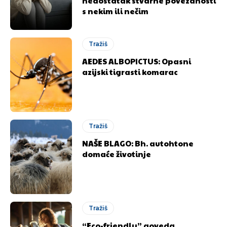
nedostatak stvarne povezanosti
s nekim ili nečim
Tražiš
AEDES ALBOPICTUS: Opasni
azijski tigrasti komarac
Tražiš
NAŠE BLAGO: Bh. autohtone
domaće životinje
Tražiš
“Eco-friendly” goveda