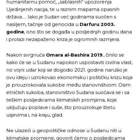
humanitarnu pomoć, „sablasnih“ upozorenja
Ujedinjenih nacija, te u raznim mapama opasnih
država…. Iako je Sudan već godinama suočen s
nasiljem, tačnije od genocida u
Darfuru 2003.
godine
, ono što se događa u posljednjih godinu dana
i prolazi nezapaženo kriza je ogromnih razmjera.
Nakon svrgnuća
Omara al-Bashira 2019
., činilo se
kako će se u Sudanu napokon uspostaviti civilna vlast,
no vojni udar koji se dogodio 2021. godine narušio je
ovu ideju i uzrokovao ekonomsku i političku krizu koja
je prouzrokovala sukobe među stanovništvom. Osim
etničkih sukoba, stanovništvo Sudana suočava se i sa
teškim posljedicama klimatskih promjena, koje
uključuju poplave i suše, što prouzrokuje štetu
usjevima i, na kraju, glad.
Ne ulazeći u geopolitičke odnose u Sudanu niti u
klimatske promjene, govorit ćemo o posljedicama