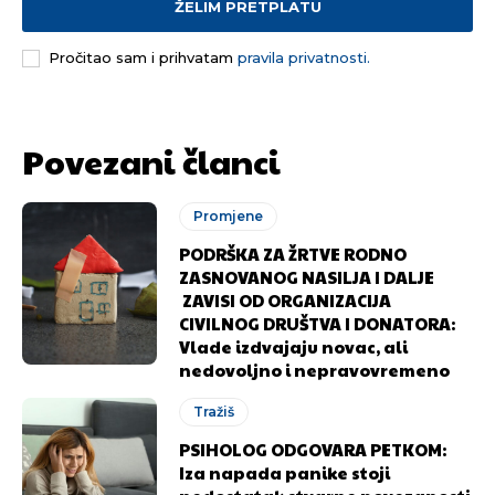
ŽELIM PRETPLATU
Pročitao sam i prihvatam
pravila privatnosti.
[wpuf_form id=”7463”]
[wpuf_form id=”7463”]
Povezani članci
Promjene
PODRŠKA ZA ŽRTVE RODNO
ZASNOVANOG NASILJA I DALJE
ZAVISI OD ORGANIZACIJA
CIVILNOG DRUŠTVA I DONATORA:
Vlade izdvajaju novac, ali
nedovoljno i nepravovremeno
Tražiš
PSIHOLOG ODGOVARA PETKOM:
Iza napada panike stoji