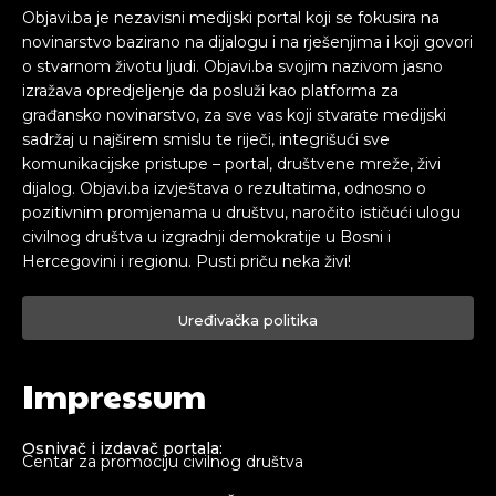
Objavi.ba je nezavisni medijski portal koji se fokusira na
novinarstvo bazirano na dijalogu i na rješenjima i koji govori
o stvarnom životu ljudi. Objavi.ba svojim nazivom jasno
izražava opredjeljenje da posluži kao platforma za
građansko novinarstvo, za sve vas koji stvarate medijski
sadržaj u najširem smislu te riječi, integrišući sve
komunikacijske pristupe – portal, društvene mreže, živi
dijalog. Objavi.ba izvještava o rezultatima, odnosno o
pozitivnim promjenama u društvu, naročito ističući ulogu
civilnog društva u izgradnji demokratije u Bosni i
Hercegovini i regionu. Pusti priču neka živi!
Uređivačka politika
Impressum
Osnivač i izdavač portala:
Centar za promociju civilnog društva