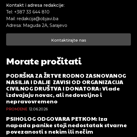
Kontakt i adresa redakcije:
Tel: +387 33 644 810
Mail: redakcija@objavi.ba
Adresa: Maguda 2A, Sarajevo
Kontaktirajte nas
Morate pročitati
PODRŠKA ZA ŽRTVE RODNO ZASNOVANOG
NASILJA I DALJE ZAVISI OD ORGANIZACIJA
CIVILNOG DRUŠTVA I DONATORA: Vlade
izdvajaju novac, ali nedovoljno i
nepravovremeno
PROMJENE
12.06.2026
PSIHOLOG ODGOVARA PETKOM: Iza
napada panike stoji nedostatak stvarne
povezanosti s nekim ili nečim