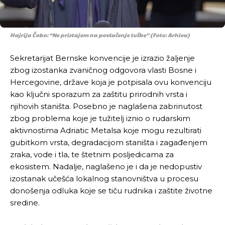
Hajrija Čobo: “Ne pristajem na povlačenje tužbe” (Foto: Arhiva)
Sekretarijat Bernske konvencije je izrazio žaljenje
zbog izostanka zvaničnog odgovora vlasti Bosne i
Hercegovine, države koja je potpisala ovu konvenciju
kao ključni sporazum za zaštitu prirodnih vrsta i
njihovih staništa. Posebno je naglašena zabrinutost
zbog problema koje je tužitelj iznio o rudarskim
aktivnostima Adriatic Metalsa koje mogu rezultirati
gubitkom vrsta, degradacijom staništa i zagađenjem
zraka, vode i tla, te štetnim posljedicama za
ekosistem. Nadalje, naglašeno je i da je nedopustiv
izostanak učešća lokalnog stanovništva u procesu
donošenja odluka koje se tiču rudnika i zaštite životne
sredine.