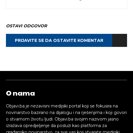
OSTAVI ODGOVOR
PRIJAVITE SE DA OSTAVITE KOMENTAR
O nama
Objavi.ba je nezavisni medijski portal koji se fokusira na
novinarstvo bazirano na dijalogu i na rješenjima i koji govori
o stvarnom životu ljudi. Objavi.ba svojim nazivom jasno
izražava opredjeljenje da posluži kao platforma za
građansko novinarstvo, za sve vas koji stvarate medijski