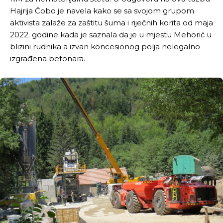
Hajrija Čobo je navela kako se sa svojom grupom
aktivista zalaže za zaštitu šuma i riječnih korita od maja
2022. godine kada je saznala da je u mjestu Mehorić u
blizini rudnika a izvan koncesionog polja nelegalno
izgrađena betonara.