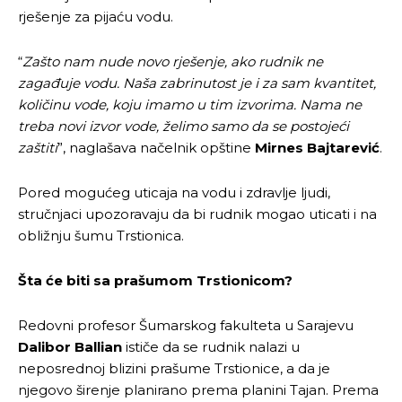
rješenje za pijaću vodu.
“
Zašto nam nude novo rješenje, ako rudnik ne
zagađuje vodu. Naša zabrinutost je i za sam kvantitet,
količinu vode, koju imamo u tim izvorima. Nama ne
treba novi izvor vode, želimo samo da se postojeći
zaštiti
”, naglašava načelnik opštine
Mirnes
Bajtarević
.
Pored mogućeg uticaja na vodu i zdravlje ljudi,
stručnjaci upozoravaju da bi rudnik mogao uticati i na
obližnju šumu Trstionica.
Šta će biti sa prašumom Trstionicom?
Redovni profesor Šumarskog fakulteta u Sarajevu
Dalibor Ballian
ističe da se rudnik nalazi u
neposrednoj blizini prašume Trstionice, a da je
njegovo širenje planirano prema planini Tajan. Prema