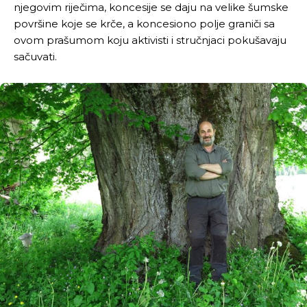
njegovim riječima, koncesije se daju na velike šumske
površine koje se krče, a koncesiono polje graniči sa
ovom prašumom koju aktivisti i stručnjaci pokušavaju
sačuvati.