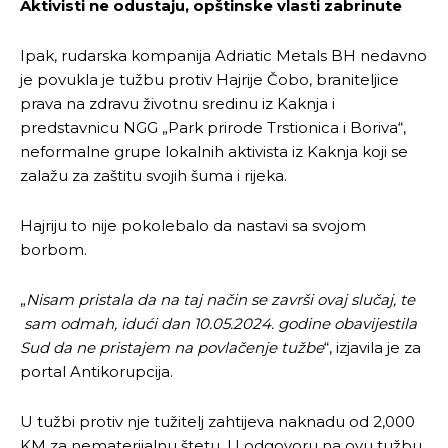
Aktivisti ne odustaju, opštinske vlasti zabrinute
Ipak, rudarska kompanija Adriatic Metals BH nedavno
je povukla je tužbu protiv Hajrije Čobo, braniteljice
prava na zdravu životnu sredinu iz Kaknja i
predstavnicu NGG „Park prirode Trstionica i Boriva“,
neformalne grupe lokalnih aktivista iz Kaknja koji se
zalažu za zaštitu svojih šuma i rijeka.
Hajriju to nije pokolebalo da nastavi sa svojom
borbom.
„
Nisam pristala da na taj način se završi ovaj slučaj, te
sam odmah, idući dan 10.05.2024. godine obavijestila
Sud da ne pristajem na povlačenje tužbe
“, izjavila je za
portal Antikorupcija.
U tužbi protiv nje tužitelj zahtijeva naknadu od 2,000
KM za nematerijalnu štetu. U odgovoru na ovu tužbu