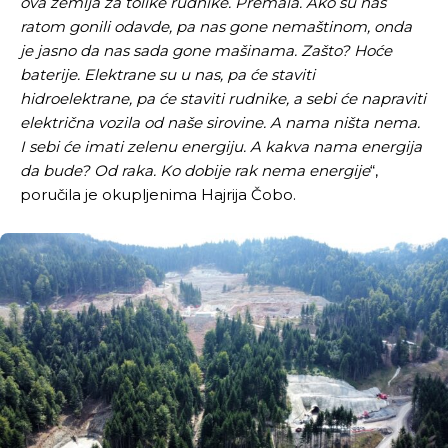
ova zemlja za tolike rudnike. Premala. Ako su nas
[wpuf_form id=”7463”]
[wpuf_form id=”7463”]
ratom gonili odavde, pa nas gone nemaštinom, onda
je jasno da nas sada gone mašinama. Zašto? Hoće
baterije. Elektrane su u nas, pa će staviti
hidroelektrane, pa će staviti rudnike, a sebi će napraviti
električna vozila od naše sirovine. A nama ništa nema.
I sebi će imati zelenu energiju. A kakva nama energija
da bude? Od raka. Ko dobije rak nema energije
“,
poručila je okupljenima Hajrija Čobo.