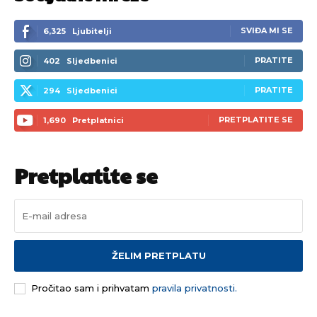
SVIĐA MI SE
6,325
Ljubitelji
PRATITE
402
Sljedbenici
PRATITE
294
Sljedbenici
PRETPLATITE SE
1,690
Pretplatnici
Pretplatite se
ŽELIM PRETPLATU
Pročitao sam i prihvatam
pravila privatnosti.