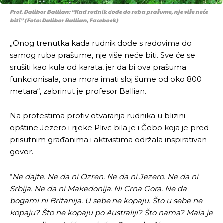
Prof. Dalibor Ballian: “Kad rudnik dođe do ruba prašume, nje više neće
biti” (Foto: Dalibor Ballian, Facebook)
„Onog trenutka kada rudnik dođe s radovima do
samog ruba prašume, nje više neće biti. Sve će se
srušiti kao kula od karata, jer da bi ova prašuma
funkcionisala, ona mora imati sloj šume od oko 800
metara“, zabrinut je profesor Ballian.
Na protestima protiv otvaranja rudnika u blizini
Pusti priču da živi!
Pusti priču da živi!
opštine Jezero i rijeke Plive bila je i Čobo koja je pred
prisutnim građanima i aktivistima održala inspirativan
govor.
Ovim putem želimo da vam se zahvalimo što ste
Ovim putem želimo da vam se zahvalimo što ste
odlučili da pustite Vašu priču da živi, Redakcija
odlučili da pustite Vašu priču da živi, Redakcija
“
Ne dajte. Ne da ni Ozren. Ne da ni Jezero. Ne da ni
Objavi.ba
Objavi.ba
Srbija. Ne da ni Makedonija. Ni Crna Gora. Ne da
bogami ni Britanija. U sebe ne kopaju. Što u sebe ne
kopaju? Što ne kopaju po Australiji? Što nama? Mala je