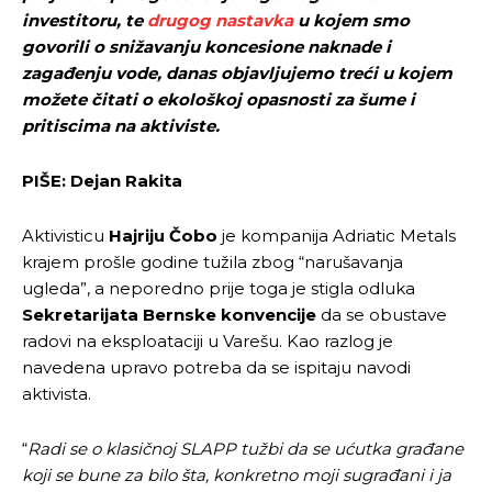
investitoru, te
drugog nastavka
u kojem smo
govorili o snižavanju koncesione naknade i
zagađenju vode,
danas objavljujemo treći u kojem
možete čitati o ekološkoj opasnosti za šume i
pritiscima na aktiviste.
PIŠE: Dejan Rakita
Aktivisticu
Hajriju Čobo
je kompanija Adriatic Metals
krajem prošle godine tužila zbog “narušavanja
ugleda”, a neporedno prije toga je stigla odluka
Sekretarija
ta
Bernske konvencije
da se obustave
radovi na eksploataciji u Varešu. Kao razlog je
navedena upravo potreba da se ispitaju navodi
aktivista.
“
Radi se o klasičnoj SLAPP tužbi da se ućutka građane
koji se bune za bilo šta, konkretno moji sugrađani i ja