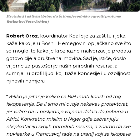
Stručnjaci i aktivisti brinu da će širenje rudnika ugroziti prašumu
Trstionicu (Foto: Arhiva)
Robert Oroz
, koordinator Koalicije za zaštitu rijeka,
kaže kako je u Bosni i Hercegovini opljačkano sve što
se moglo, te kako je kroz razne malverzacije prodata
gotovo cijela društvena imovina. Sad je, ističe, došlo
vrijeme za pustošenje naših prirodnih resursa, a
sumnja i u profil ljudi koji traže koncesije i u ozbiljnost
njihovih namjera.
“
Veliko je pitanje koliko će BiH imati koristi od tog
iskopavanja. Da li smo mi ovdje nekakav protektorat,
jer vidim da u posljednje vrijeme dolazi do pobuna u
Africi. Konkretno mislim u Niger gdje zabranjuju
eksploataciju svojih prirodnih resursa, a znamo da sve
nuklearke u Francuskoj rade na uranij koji se iskopava