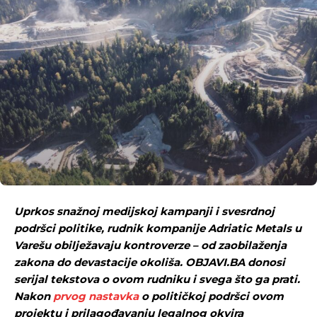
Uprkos snažnoj medijskoj kampanji i svesrdnoj
podršci politike, rudnik kompanije Adriatic Metals u
Varešu obilježavaju kontroverze – od zaobilaženja
zakona do devastacije okoliša. OBJAVI.BA donosi
serijal tekstova o ovom rudniku i svega što ga prati.
Nakon
prvog nastavka
o političkoj podršci ovom
projektu i prilagođavanju legalnog okvira