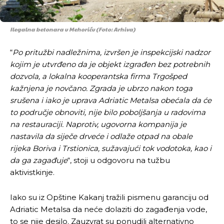
Ilegalna betonara u Mehoriću (Foto: Arhiva)
“
Po pritužbi nadležnima, izvršen je inspekcijski nadzor
kojim je utvrđeno da je objekt izgrađen bez potrebnih
dozvola, a lokalna kooperantska firma Trgošped
kažnjena je novčano. Zgrada je ubrzo nakon toga
srušena i iako je uprava Adriatic Metalsa obećala da će
to područje obnoviti, nije bilo poboljšanja u radovima
na restauraciji. Naprotiv, ugovorna kompanija je
nastavila da siječe drveće i odlaže otpad na obale
rijeka Boriva i Trstionica, sužavajući tok vodotoka, kao i
da ga zagađuje
“, stoji u odgovoru na tužbu
aktivistkinje.
Iako su iz Opštine Kakanj tražili pismenu garanciju od
Adriatic Metalsa da neće dolaziti do zagađenja vode,
to se nije desilo. Zauzvrat su ponudili alternativno