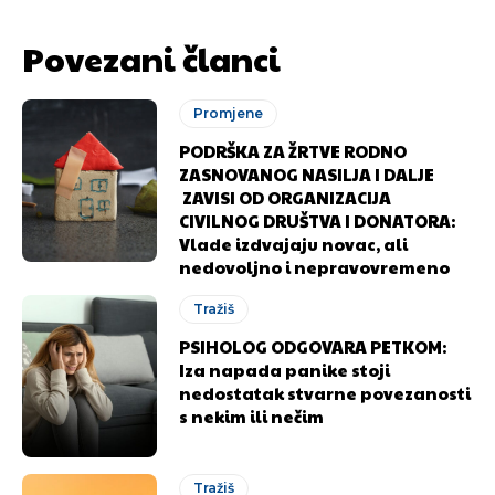
Povezani članci
Promjene
PODRŠKA ZA ŽRTVE RODNO
ZASNOVANOG NASILJA I DALJE
ZAVISI OD ORGANIZACIJA
CIVILNOG DRUŠTVA I DONATORA:
Vlade izdvajaju novac, ali
nedovoljno i nepravovremeno
Tražiš
PSIHOLOG ODGOVARA PETKOM:
Iza napada panike stoji
nedostatak stvarne povezanosti
s nekim ili nečim
Tražiš