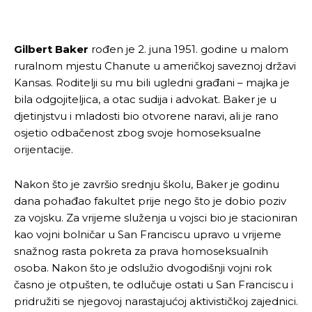
Gilbert Baker
rođen je 2. juna 1951. godine u malom
ruralnom mjestu Chanute u američkoj saveznoj državi
Kansas. Roditelji su mu bili ugledni građani – majka je
bila odgojiteljica, a otac sudija i advokat. Baker je u
djetinjstvu i mladosti bio otvorene naravi, ali je rano
osjetio odbačenost zbog svoje homoseksualne
orijentacije.
Nakon što je završio srednju školu, Baker je godinu
dana pohađao fakultet prije nego što je dobio poziv
za vojsku. Za vrijeme služenja u vojsci bio je stacioniran
kao vojni bolničar u San Franciscu upravo u vrijeme
snažnog rasta pokreta za prava homoseksualnih
osoba. Nakon što je odslužio dvogodišnji vojni rok
časno je otpušten, te odlučuje ostati u San Franciscu i
pridružiti se njegovoj narastajućoj aktivističkoj zajednici.