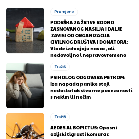
Promjene
PODRŠKA ZA ŽRTVE RODNO
ZASNOVANOG NASILJA I DALJE
ZAVISI OD ORGANIZACIJA
CIVILNOG DRUŠTVA I DONATORA:
Vlade izdvajaju novac, ali
nedovoljno i nepravovremeno
Tražiš
PSIHOLOG ODGOVARA PETKOM:
Iza napada panike stoji
nedostatak stvarne povezanosti
s nekim ili nečim
Tražiš
AEDES ALBOPICTUS: Opasni
azijski tigrasti komarac