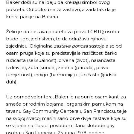
Baker došli su na ideju da kreiraju simbol ovog
pokreta. Odlučili su se za zastavu, a zadatak da je
kreira pao je na Bakera.
Želio je da zastava pokreta za prava LGBTQ osoba
bude lijep, jedinstven, te da odražava njihovu
zajednicu. Originalna
zastava ponosa
sastojala se od
osam pruga koje su predstavljale različitost: žarko
ružičasta (seksualnost), crvena (život), narančasta
(zdravlje), žuta (sunce), zelena (priroda), plava
(umjetnost), indigo (harmonija) i ljubičasta (ljudski
duh).
Uz pomoć volontera, Baker je napunio osam kanti za
smeće prirodnim bojama i organskim pamukom na
tavanu Gay Community Centera u San Franciscu, te je
na svojoj šivaćoj mašini sašio prve dvije zastave koje su
se vijorile na Paradi povodom Dana slobode gay
osoba u San Franciscu 25. juna 1978. godine.