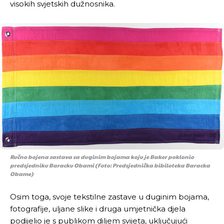
visokih svjetskih dužnosnika.
Ručno bojena zastava sa duginim bojama koju je Baker poklonio
predsjedniku Baracku Obami (Foto: Predsjednička bibiloteka Baracka
Obame)
Osim toga, svoje tekstilne zastave u duginim bojama,
fotografije, uljane slike i druga umjetnička djela
podijelio je s publikom diljem svijeta, uključujući