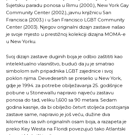
Svjetsku paradu ponosa u Rimu (2000.), New York Gay
Community Center (2002.), javnu knjižnicu San
Francisca (2003.) i u San Francisco LGBT Community
Center (2003). Njegov originalni dizajn zastave našao
je svoje mjesto u prestižnoj kolekciji dizajna MOMA-e
u New Yorku.
Svoj dizajn zastave duginih boja je odbio zaštititi kao
Pusti priču da živi!
Pusti priču da živi!
intelektualno vlasništvo, budući da ju je smatrao
simbolom svih pripadnika LGBT zajednice i svoj
poklon njima. Devedesetih se preselio u New York,
gdje je 1994. za potrebe obilježavanja 25. godišnjice
Ovim putem želimo da vam se zahvalimo što ste
Ovim putem želimo da vam se zahvalimo što ste
pobune u Stonewallu napravio najveću zastavu
odlučili da pustite Vašu priču da živi, Redakcija
odlučili da pustite Vašu priču da živi, Redakcija
ponosa do tad, veliku 1,600 sa 90 metara. Sedam
Objavi.ba
Objavi.ba
godina kasnije, da bi obilježio četvrt stoljeća postojanja
zastave same, napravio je još veću, dužine dva
kilometra i sa svih originalnih osam boja, a razapeta je
preko Key Westa na Floridi povezujući tako Atlantski
[wpuf_form id=”7463”]
[wpuf_form id=”7463”]