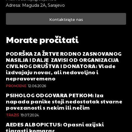
Adresa: Maguda 2A, Sarajevo
Kontaktirajte nas
Morate pročitati
PODRŠKA ZA ŽRTVE RODNO ZASNOVANOG
NASILJA I DALJE ZAVISI OD ORGANIZACIJA
CIVILNOG DRUŠTVA I DONATORA: Vlade
izdvajaju novac, ali nedovoljno i
nepravovremeno
PROMJENE
12.06.2026
PSIHOLOG ODGOVARA PETKOM: Iza
napada panike stoji nedostatak stvarne
povezanosti s nekim ili nečim
TRAŽIŠ
19.07.2024
AEDES ALBOPICTUS: Opasni azijski
tigrasti komarac