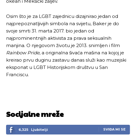
okean i Meksički zaljev.
Osim što je za LGBT zajednicu dizajnirao jedan od
najprepoznatljivijih simbola na svijetu, Baker je do
svoje smrti 31. marta 2017. bio jedan od
najprominentnijih aktivista za prava seksualnih
manjina. O njegovom životu je 2013. snimljen i film
Rainbow Pride
, a originalna šivaća mašina na kojoj je
kreirao prvu duginu zastavu danas služi kao muzejski
eksponat u LGBT Historijskom društvu u San
Franciscu.
Socijalne mreže
SVIĐA MI SE
6,325
Ljubitelji