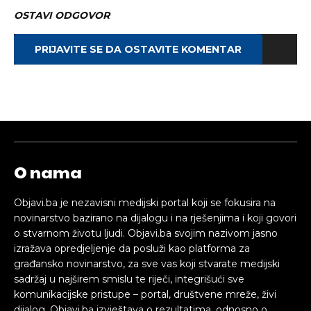
OSTAVI ODGOVOR
PRIJAVITE SE DA OSTAVITE KOMENTAR
O nama
Objavi.ba je nezavisni medijski portal koji se fokusira na
novinarstvo bazirano na dijalogu i na rješenjima i koji govori
o stvarnom životu ljudi. Objavi.ba svojim nazivom jasno
izražava opredjeljenje da posluži kao platforma za
građansko novinarstvo, za sve vas koji stvarate medijski
sadržaj u najširem smislu te riječi, integrišući sve
komunikacijske pristupe – portal, društvene mreže, živi
dijalog. Objavi.ba izvještava o rezultatima, odnosno o