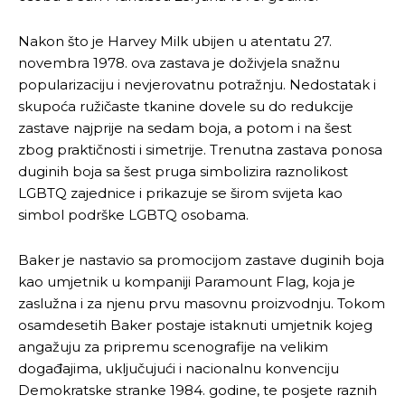
Nakon što je Harvey Milk ubijen u atentatu 27.
novembra 1978. ova zastava je doživjela snažnu
popularizaciju i nevjerovatnu potražnju. Nedostatak i
skupoća ružičaste tkanine dovele su do redukcije
zastave najprije na sedam boja, a potom i na šest
zbog praktičnosti i simetrije. Trenutna zastava ponosa
duginih boja sa šest pruga simbolizira raznolikost
LGBTQ zajednice i prikazuje se širom svijeta kao
simbol podrške LGBTQ osobama.
Baker je nastavio sa promocijom zastave duginih boja
kao umjetnik u kompaniji Paramount Flag, koja je
zaslužna i za njenu prvu masovnu proizvodnju. Tokom
osamdesetih Baker postaje istaknuti umjetnik kojeg
angažuju za pripremu scenografije na velikim
događajima, uključujući i nacionalnu konvenciju
Demokratske stranke 1984. godine, te posjete raznih