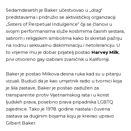
Sedamdesetih je Baker učestvovao u „
drag
“
predstavama i pridružio se aktivističkoj organizaciji
„Sisters of Perpetual Indulgence“ čiji se članovi u
svojim performansima služe kostimima časnih sestara,
satirom i religijskim simbolima kako bi skretali pažnju
na rodnu i seksualnu diskriminaciju i netoleranciju. U
to vrijeme mu je dobar prijatelj postao
Harvey Milk
,
prvi otvoreno gay izabrani zvaničnik u Kaliforniji.
Baker je postao Milkova desna ruka kad su u pitanju
vizuali. Budući da je kao umjetnik radio u tvornici koja
je šila zastave, Baker je postao zadužen za
transparente protiv Vijetnamskog rata i u korist
ljudskih prava, posebno prava pripadnika LGBTQ
zajednice. Tako je 1978. godine nastala i čuvena
zastava sa duginim bojama koju je kreirao upravo
Gilbert Baker.