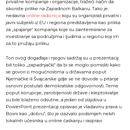
privatne kompanije i organizacije, tražeći način da
iskoriste prilike na Zapadnom Balkanu. Tako je
nedavna
online radionica
koju su organizirali privatni i
javni subjekti iz EU i regiona predstavljena kao prilika
za „spajanje“ kompanija koje su zainteresirane za
investiranje sa područjima i ljudima u regionu koji im
za to pružaju priliku.
Ton ovog događaja i njegov sadržaj su u prezentaciji
bili toliko „zapadnjački“ da bi se moglo pomisliti kako
se govori o mogućnostima u državama poput
Njemačke ili Švajcarske gdje se ne dovode u pitanje
osnovni postulati demokratske odgovornosti. Teme
poput korupcije, zarobljenosti države i kleptokratije
su bile blaženo odsutne, a jedan od
slajdova
u
PowerPoint prezentaciji opisivao je vladavinu prava u
Bosni kao „dobru“, što je izazvalo podsmijeh nekih
lokalnih učesnika u online ćaskanju i raspravi.