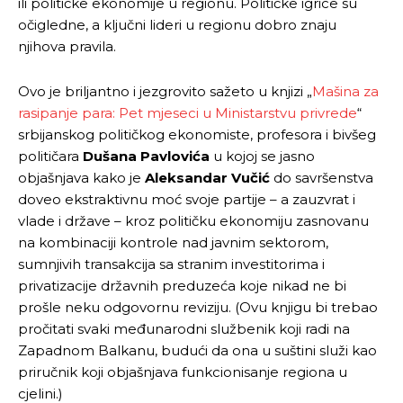
ili političke ekonomije u regionu. Političke igrice su
očigledne, a ključni lideri u regionu dobro znaju
njihova pravila.
Ovo je briljantno i jezgrovito sažeto u knjizi „
Mašina za
Pusti priču da živi!
Pusti priču da živi!
rasipanje para: Pet mjeseci u Ministarstvu privrede
“
srbijanskog političkog ekonomiste, profesora i bivšeg
političara
Dušana Pavlovića
u kojoj se jasno
objašnjava kako je
Aleksandar Vučić
do savršenstva
Ovim putem želimo da vam se zahvalimo što ste
Ovim putem želimo da vam se zahvalimo što ste
doveo ekstraktivnu moć svoje partije – a zauzvrat i
odlučili da pustite Vašu priču da živi, Redakcija
odlučili da pustite Vašu priču da živi, Redakcija
vlade i države – kroz političku ekonomiju zasnovanu
Objavi.ba
Objavi.ba
na kombinaciji kontrole nad javnim sektorom,
sumnjivih transakcija sa stranim investitorima i
privatizacije državnih preduzeća koje nikad ne bi
[wpuf_form id=”7463”]
[wpuf_form id=”7463”]
prošle neku odgovornu reviziju. (Ovu knjigu bi trebao
pročitati svaki međunarodni službenik koji radi na
Zapadnom Balkanu, budući da ona u suštini služi kao
priručnik koji objašnjava funkcionisanje regiona u
cjelini.)