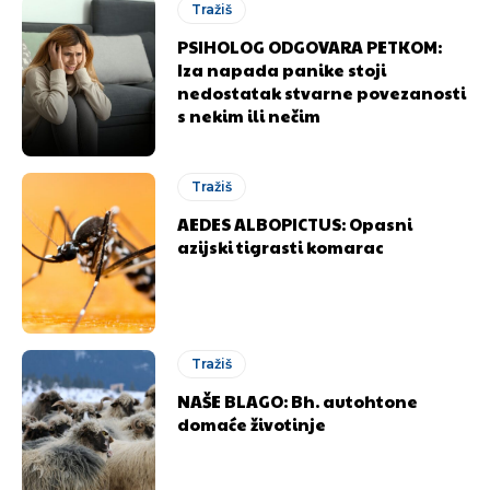
Tražiš
PSIHOLOG ODGOVARA PETKOM:
Iza napada panike stoji
nedostatak stvarne povezanosti
s nekim ili nečim
Tražiš
AEDES ALBOPICTUS: Opasni
azijski tigrasti komarac
Tražiš
NAŠE BLAGO: Bh. autohtone
domaće životinje