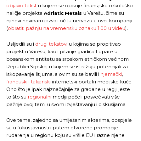
objavio tekst
u kojem se opisuje finansijsko i ekološko
naličje projekta
Adriatic Metals
u Varešu, čime su
njihovi novinari izazvali očitu nervozu u ovoj kompaniji
(
obratiti pažnju na vremensku oznaku 1:00 u videu
).
Uslijedili su i
drugi tekstovi
u kojima se propitivao
projekt u Varešu, kao i pitanje gradića Lopare u
bosanskom entitetu sa srpskom etničkom većinom
Republici Srpskoj u kojem se istražuju potencijali za
iskopavanje litijuma, a ovim su se bavili i
njemački
,
francuski
i
talijanski
internetski portali i medijske kuće.
Ono što je ipak najznačajnije za građane u regiji jeste
to što su
regionalni
mediji počeli posvećivati više
pažnje ovoj temi u svom izvještavanju i diskusijama.
Ove teme, zajedno sa umiješanim akterima, dospjele
su u fokus javnosti i putem otvorene promocije
rudarenja u regionu koju su vršile EU i razne njene