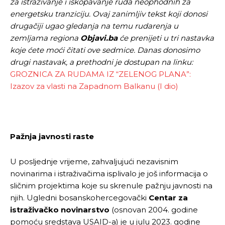
za istraživanje i iskopavanje ruda neophodnih za
energetsku tranziciju. Ovaj zanimljiv tekst koji donosi
drugačiji ugao gledanja na temu rudarenja u
zemljama regiona
Objavi.ba
će prenijeti u tri nastavka
koje ćete moći čitati ove sedmice. Danas donosimo
drugi nastavak, a prethodni je dostupan na linku:
GROZNICA ZA RUDAMA IZ “ZELENOG PLANA”:
Izazov za vlasti na Zapadnom Balkanu (I dio)
Pažnja javnosti raste
U posljednje vrijeme, zahvaljujući nezavisnim
novinarima i istraživačima isplivalo je još informacija o
sličnim projektima koje su skrenule pažnju javnosti na
njih. Ugledni bosanskohercegovački
Centar za
istraživačko novinarstvo
(osnovan 2004. godine
pomoću sredstava USAID-a) je u julu 2023. godine