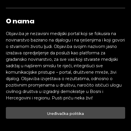
O nama
Objavi.ba je nezavisni medijski portal koji se fokusira na
novinarstvo bazirano na dijalogu i na rješenjima i koji govori
o stvarnom životu ljudi. Objavi.ba svojim nazivom jasno
izražava opredjeljenje da posluži kao platforma za
građansko novinarstvo, za sve vas koji stvarate medijski
sadržaj u najširem smislu te riječi, integrišući sve
komunikacijske pristupe – portal, društvene mreže, živi
dijalog. Objavi.ba izvještava o rezultatima, odnosno o
pozitivnim promjenama u društvu, naročito ističući ulogu
civilnog društva u izgradnji demokratije u Bosni i
Hercegovini i regionu. Pusti priču neka živi!
Uređivačka politika