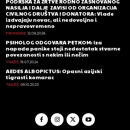
PODRŠKA ZA ŽRTVE RODNO ZASNOVANOG
NASILJA I DALJE ZAVISI OD ORGANIZACIJA
CIVILNOG DRUŠTVA I DONATORA: Vlade
izdvajaju novac, ali nedovoljno i
nepravovremeno
PROMJENE
12.06.2026
PSIHOLOG ODGOVARA PETKOM: Iza
napada panike stoji nedostatak stvarne
povezanosti s nekim ili nečim
TRAŽIŠ
19.07.2024
AEDES ALBOPICTUS: Opasni azijski
tigrasti komarac
TRAŽIŠ
09.10.2023