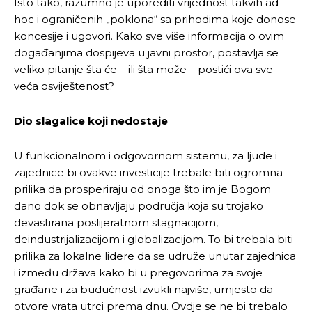
Isto tako, razumno je uporediti vrijednost takvih ad
hoc i ograničenih „poklona“ sa prihodima koje donose
koncesije i ugovori. Kako sve više informacija o ovim
događanjima dospijeva u javni prostor, postavlja se
veliko pitanje šta će – ili šta može – postići ova sve
veća osviještenost?
Dio slagalice koji nedostaje
U funkcionalnom i odgovornom sistemu, za ljude i
zajednice bi ovakve investicije trebale biti ogromna
prilika da prosperiraju od onoga što im je Bogom
dano dok se obnavljaju područja koja su trojako
devastirana poslijeratnom stagnacijom,
deindustrijalizacijom i globalizacijom. To bi trebala biti
prilika za lokalne lidere da se udruže unutar zajednica
i između država kako bi u pregovorima za svoje
građane i za budućnost izvukli najviše, umjesto da
otvore vrata utrci prema dnu. Ovdje se ne bi trebalo