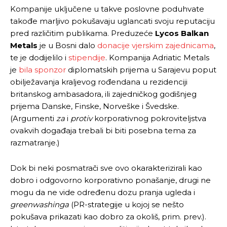
Kompanije uključene u takve poslovne poduhvate
takođe marljivo pokušavaju uglancati svoju reputaciju
pred različitim publikama. Preduzeće
Lycos Balkan
Metals
je u Bosni dalo
donacije vjerskim zajednicama
,
te je dodijelilo i
stipendije
. Kompanija Adriatic Metals
je
bila sponzor
diplomatskih prijema u Sarajevu poput
obilježavanja kraljevog rođendana u rezidenciji
britanskog ambasadora, ili zajedničkog godišnjeg
prijema Danske, Finske, Norveške i Švedske.
(Argumenti
za
i
protiv
korporativnog pokroviteljstva
ovakvih događaja trebali bi biti posebna tema za
razmatranje.)
Dok bi neki posmatrači sve ovo okarakterizirali kao
dobro i odgovorno korporativno ponašanje, drugi ne
mogu da ne vide određenu dozu pranja ugleda i
greenwashinga
(PR-strategije u kojoj se nešto
pokušava prikazati kao dobro za okoliš, prim. prev.).