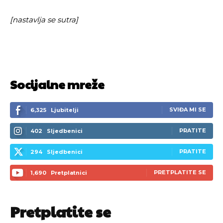
[nastavlja se sutra]
Socijalne mreže
SVIĐA MI SE
6,325
Ljubitelji
PRATITE
402
Sljedbenici
PRATITE
294
Sljedbenici
PRETPLATITE SE
1,690
Pretplatnici
Pretplatite se