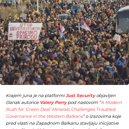
Krajem juna je na platformi
Just Security
objavljen
članak autorice
Valery Perry
pod naslovom “
A Modern
Rush for ‘Green Deal’ Minerals Challenges Troubled
Governance in the Western Balkans
” o izazovima koje
pred vlasti na Zapadnom Balkanu stavljaju inicijative