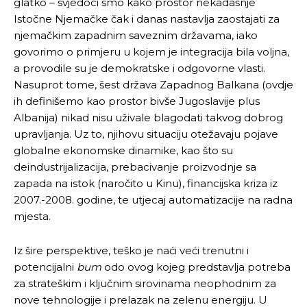
glatko – svjedoci smo kako prostor nekadašnje
Istočne Njemačke čak i danas nastavlja zaostajati za
njemačkim zapadnim saveznim državama, iako
govorimo o primjeru u kojem je integracija bila voljna,
a provodile su je demokratske i odgovorne vlasti.
Nasuprot tome, šest država Zapadnog Balkana (ovdje
ih definišemo kao prostor bivše Jugoslavije plus
Albanija) nikad nisu uživale blagodati takvog dobrog
upravljanja. Uz to, njihovu situaciju otežavaju pojave
globalne ekonomske dinamike, kao što su
deindustrijalizacija, prebacivanje proizvodnje sa
zapada na istok (naročito u Kinu), financijska kriza iz
2007.-2008. godine, te utjecaj automatizacije na radna
mjesta.
Iz šire perspektive, teško je naći veći trenutni i
potencijalni
bum
odo ovog kojeg predstavlja potreba
za strateškim i ključnim sirovinama neophodnim za
nove tehnologije i prelazak na zelenu energiju. U