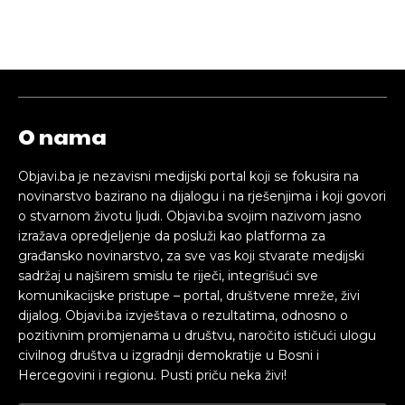
O nama
Objavi.ba je nezavisni medijski portal koji se fokusira na
novinarstvo bazirano na dijalogu i na rješenjima i koji govori
o stvarnom životu ljudi. Objavi.ba svojim nazivom jasno
izražava opredjeljenje da posluži kao platforma za
građansko novinarstvo, za sve vas koji stvarate medijski
sadržaj u najširem smislu te riječi, integrišući sve
komunikacijske pristupe – portal, društvene mreže, živi
dijalog. Objavi.ba izvještava o rezultatima, odnosno o
pozitivnim promjenama u društvu, naročito ističući ulogu
civilnog društva u izgradnji demokratije u Bosni i
Hercegovini i regionu. Pusti priču neka živi!