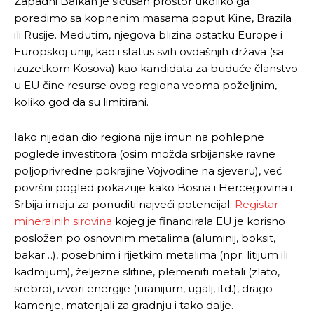
Zapadni Balkan je sićušan prostor ukoliko ga
poredimo sa kopnenim masama poput Kine, Brazila
ili Rusije. Međutim, njegova blizina ostatku Europe i
Europskoj uniji, kao i status svih ovdašnjih država (sa
izuzetkom Kosova) kao kandidata za buduće članstvo
u EU čine resurse ovog regiona veoma poželjnim,
koliko god da su limitirani.
Iako nijedan dio regiona nije imun na pohlepne
poglede investitora (osim možda srbijanske ravne
poljoprivredne pokrajine Vojvodine na sjeveru), već
površni pogled pokazuje kako Bosna i Hercegovina i
Srbija imaju za ponuditi najveći potencijal.
Registar
mineralnih sirovina
kojeg je financirala EU je korisno
posložen po osnovnim metalima (aluminij, boksit,
bakar…), posebnim i rijetkim metalima (npr. litijum ili
kadmijum), željezne slitine, plemeniti metali (zlato,
srebro), izvori energije (uranijum, ugalj, itd.), drago
kamenje, materijali za gradnju i tako dalje.