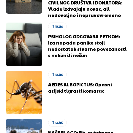
CIVILNOG DRUŠTVA I DONATORA:
Vlade izdvajaju novac, ali
nedovoljno i nepravovremeno
Tražiš
PSIHOLOG ODGOVARA PETKOM:
Iza napada panike stoji
nedostatak stvarne povezanosti
s nekim ili nečim
Tražiš
AEDES ALBOPICTUS: Opasni
azijski tigrasti komarac
Tražiš
NAŠE BLAGO: Bh. autohtone