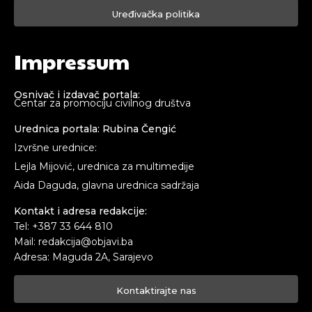
Uređivačka politika
Impressum
Osnivač i izdavač portala:
Centar za promociju civilnog društva
Urednica portala: Rubina Čengić
Izvršne urednice:
Lejla Mijović, urednica za multimedije
Aida Daguda, glavna urednica sadržaja
Kontakt i adresa redakcije:
Tel: +387 33 644 810
Mail: redakcija@objavi.ba
Adresa: Maguda 2A, Sarajevo
Kontaktirajte nas