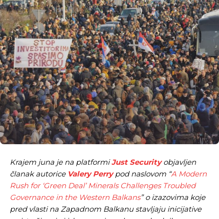
Krajem juna je na platformi
Just Security
objavljen
članak autorice
Valery Perry
pod naslovom “
A Modern
Rush for ‘Green Deal’ Minerals Challenges Troubled
Governance in the Western Balkans
” o izazovima koje
pred vlasti na Zapadnom Balkanu stavljaju inicijative