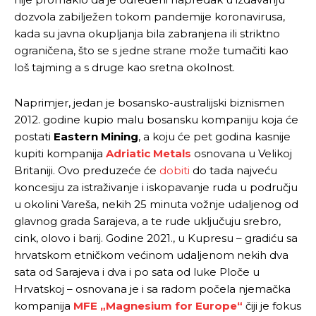
dozvola zabilježen tokom pandemije koronavirusa,
kada su javna okupljanja bila zabranjena ili striktno
ograničena, što se s jedne strane može tumačiti kao
loš tajming a s druge kao sretna okolnost.
Naprimjer, jedan je bosansko-australijski biznismen
2012. godine kupio malu bosansku kompaniju koja će
postati
Eastern Mining
, a koju će pet godina kasnije
kupiti kompanija
Adriatic Metals
osnovana u Velikoj
Britaniji. Ovo preduzeće će
dobiti
do tada najveću
koncesiju za istraživanje i iskopavanje ruda u području
u okolini Vareša, nekih 25 minuta vožnje udaljenog od
glavnog grada Sarajeva, a te rude uključuju srebro,
cink, olovo i barij. Godine 2021., u Kupresu – gradiću sa
hrvatskom etničkom većinom udaljenom nekih dva
Pusti priču da živi!
Pusti priču da živi!
sata od Sarajeva i dva i po sata od luke Ploče u
Hrvatskoj – osnovana je i sa radom počela njemačka
kompanija
MFE „Magnesium for Europe“
čiji je fokus