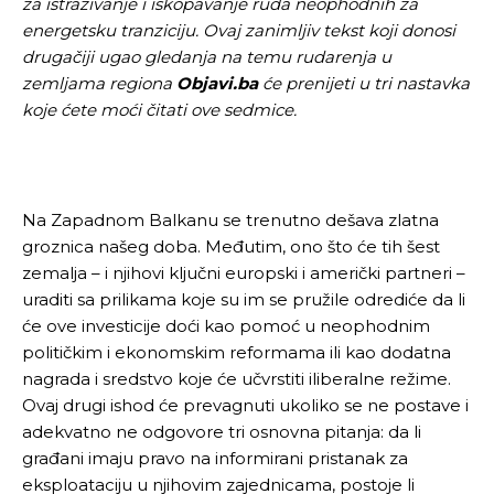
za istraživanje i iskopavanje ruda neophodnih za
energetsku tranziciju. Ovaj zanimljiv tekst koji donosi
drugačiji ugao gledanja na temu rudarenja u
zemljama regiona
Objavi.ba
će prenijeti u tri nastavka
koje ćete moći čitati ove sedmice.
Na Zapadnom Balkanu se trenutno dešava zlatna
groznica našeg doba. Međutim, ono što će tih šest
zemalja – i njihovi ključni europski i američki partneri –
uraditi sa prilikama koje su im se pružile odrediće da li
će ove investicije doći kao pomoć u neophodnim
političkim i ekonomskim reformama ili kao dodatna
nagrada i sredstvo koje će učvrstiti iliberalne režime.
Ovaj drugi ishod će prevagnuti ukoliko se ne postave i
adekvatno ne odgovore tri osnovna pitanja: da li
građani imaju pravo na informirani pristanak za
eksploataciju u njihovim zajednicama, postoje li