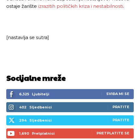
ostaje žarište
izrazitih političkih kriza i nestabilnosti
.
[nastavlja se sutra]
Socijalne mreže
SVIĐA MI SE
6,325
Ljubitelji
PRATITE
402
Sljedbenici
PRATITE
294
Sljedbenici
PRETPLATITE SE
1,690
Pretplatnici