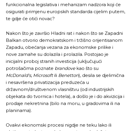
funkcionalna legislativa i mehanizam nadzora koji će
osigurati primjenu europskih standarda cijelim putem,
te gdje će otići novac?
Nakon što je završio Hladni rat i nakon što se Zapadni
Balkan otvorio demokratskom i tržišno orijentisanom
Zapadu, obećanja vezana za ekonomske prilike i
nove zamahe su dolazila i prolazila. Postojao je
inicijalni proboj stranih investicija (uključujući
potrošačima poznate
brandove
kao što su
McDonald's
,
Microsoft
ili
Benetton
), desila se djelimična
i nesavršena privatizacija preduzeća u
državnom/društvenom vlasništvu (od industrijskih
objekata do tvornica i hotela), a došlo je i do akvizicija i
prodaje nekretnina (bilo na moru, u gradovima ili na
planinama).
Ovakvi ekonomski procesi nigdje ne teku lako ili