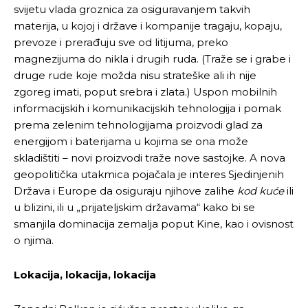
svijetu vlada groznica za osiguravanjem takvih
materija, u kojoj i države i kompanije tragaju, kopaju,
prevoze i prerađuju sve od litijuma, preko
magnezijuma do nikla i drugih ruda. (Traže se i grabe i
druge rude koje možda nisu strateške ali ih nije
zgoreg imati, poput srebra i zlata.) Uspon mobilnih
informacijskih i komunikacijskih tehnologija i pomak
prema zelenim tehnologijama proizvodi glad za
energijom i baterijama u kojima se ona može
skladištiti – novi proizvodi traže nove sastojke. A nova
geopolitička utakmica pojačala je interes Sjedinjenih
Država i Europe da osiguraju njihove zalihe
kod kuće
ili
u blizini, ili u „prijateljskim državama“ kako bi se
smanjila dominacija zemalja poput Kine, kao i ovisnost
o njima.
Lokacija, lokacija, lokacija