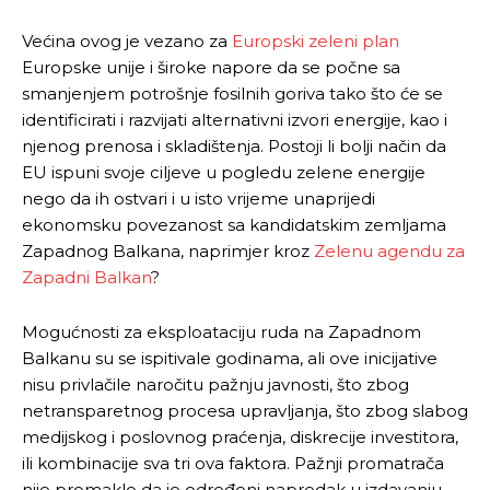
Većina ovog je vezano za
Europski zeleni plan
Europske unije i široke napore da se počne sa
smanjenjem potrošnje fosilnih goriva tako što će se
identificirati i razvijati alternativni izvori energije, kao i
njenog prenosa i skladištenja. Postoji li bolji način da
EU ispuni svoje ciljeve u pogledu zelene energije
nego da ih ostvari i u isto vrijeme unaprijedi
ekonomsku povezanost sa kandidatskim zemljama
Zapadnog Balkana, naprimjer kroz
Zelenu agendu za
Zapadni Balkan
?
Mogućnosti za eksploataciju ruda na Zapadnom
Balkanu su se ispitivale godinama, ali ove inicijative
nisu privlačile naročitu pažnju javnosti, što zbog
netransparetnog procesa upravljanja, što zbog slabog
medijskog i poslovnog praćenja, diskrecije investitora,
ili kombinacije sva tri ova faktora. Pažnji promatrača
nije promaklo da je određeni napredak u izdavanju