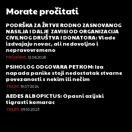
Morate pročitati
PODRŠKA ZA ŽRTVE RODNO ZASNOVANOG
NASILJA I DALJE ZAVISI OD ORGANIZACIJA
CIVILNOG DRUŠTVA I DONATORA: Vlade
izdvajaju novac, ali nedovoljno i
nepravovremeno
PROMJENE
12.06.2026
PSIHOLOG ODGOVARA PETKOM: Iza
napada panike stoji nedostatak stvarne
povezanosti s nekim ili nečim
TRAŽIŠ
19.07.2024
AEDES ALBOPICTUS: Opasni azijski
tigrasti komarac
TRAŽIŠ
09.10.2023