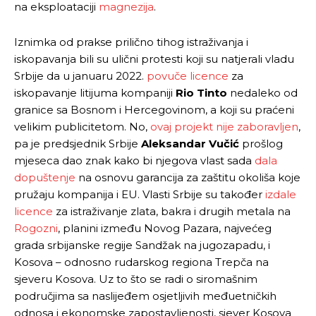
na eksploataciji
magnezija
.
Ovim putem želimo da vam se zahvalimo što ste
Ovim putem želimo da vam se zahvalimo što ste
odlučili da pustite Vašu priču da živi, Redakcija
odlučili da pustite Vašu priču da živi, Redakcija
Iznimka od prakse prilično tihog istraživanja i
Objavi.ba
Objavi.ba
iskopavanja bili su ulični protesti koji su natjerali vladu
Srbije da u januaru 2022.
povuče licence
za
iskopavanje litijuma kompaniji
Rio Tinto
nedaleko od
granice sa Bosnom i Hercegovinom, a koji su praćeni
[wpuf_form id=”7463”]
[wpuf_form id=”7463”]
velikim publicitetom. No,
ovaj projekt nije zaboravljen
,
pa je predsjednik Srbije
Aleksandar Vučić
prošlog
mjeseca dao znak kako bi njegova vlast sada
dala
dopuštenje
na osnovu garancija za zaštitu okoliša koje
pružaju kompanija i EU. Vlasti Srbije su također
izdale
licence
za istraživanje zlata, bakra i drugih metala na
Rogozni
, planini između Novog Pazara, najvećeg
grada srbijanske regije Sandžak na jugozapadu, i
Kosova – odnosno rudarskog regiona Trepča na
sjeveru Kosova. Uz to što se radi o siromašnim
područjima sa naslijeđem osjetljivih međuetničkih
odnosa i ekonomske zapostavljenosti, sjever Kosova