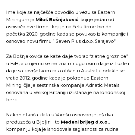
Ime koje se najčešće dovodilo u vezu sa Eastern
Miningom je
Miloš Bošnjaković
, koji je jedan od
osnivača ove firme i koji je na čelu firme bio do
početka 2020. godine kada se povukao iz kompanije i
osnovao novu firmu ” Seven Plus d.o.o. Sarajevo”.
Za Bošnjakovića se kaže da je tvorac “zlatne groznice”
u BiH, a o njemu se ne zna mnogo osim da je iz Tuzle i
da je sa završetkom rata otišao u Australiju odakle se
vratio 2012. godine kada je pokrenuo Eastern
Mining, čija je sestrinska kompanija Adriatic Metals
osnovana u Velikoj Britaniji i izlistana je na londonskoj
berzi.
Nakon otkrića zlata u Varešu osnovao je još dva
preduzeća u Bijeljini i to
Medeni brijeg d.o.o.
,
kompaniju koja je ishodovala saglasnosti za rudna