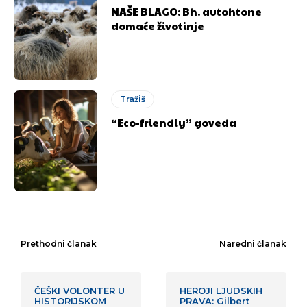
NAŠE BLAGO: Bh. autohtone
domaće životinje
Tražiš
“Eco-friendly” goveda
Prethodni članak
Naredni članak
ČEŠKI VOLONTER U
HEROJI LJUDSKIH
HISTORIJSKOM
PRAVA: Gilbert