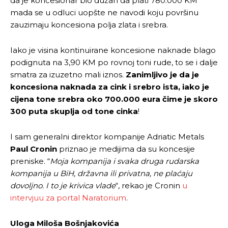
da je koncesionar bio dužan da plati 780.000 KM
mada se u odluci uopšte ne navodi koju površinu
zauzimaju koncesiona polja zlata i srebra.
Iako je visina kontinuirane koncesione naknade blago
podignuta na 3,90 KM po rovnoj toni rude, to se i dalje
smatra za izuzetno mali iznos.
Zanimljivo je da je
koncesiona naknada za cink i srebro ista, iako je
cijena tone srebra oko 700.000 eura čime je skoro
300 puta skuplja od tone cinka
!
I sam generalni direktor kompanije Adriatic Metals
Paul Cronin
priznao je medijima da su koncesije
preniske. “
Moja kompanija i svaka druga rudarska
kompanija u BiH, državna ili privatna, ne plaćaju
dovoljno. I to je krivica vlade
“, rekao je Cronin
u
intervjuu za portal Naratorium
.
Uloga Miloša Bošnjakovića