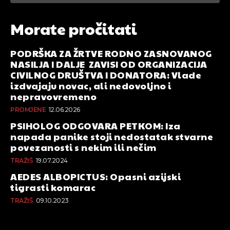
Morate pročitati
PODRŠKA ZA ŽRTVE RODNO ZASNOVANOG
NASILJA I DALJE ZAVISI OD ORGANIZACIJA
CIVILNOG DRUŠTVA I DONATORA: Vlade
izdvajaju novac, ali nedovoljno i
nepravovremeno
PROMJENE
12.06.2026
PSIHOLOG ODGOVARA PETKOM: Iza
napada panike stoji nedostatak stvarne
povezanosti s nekim ili nečim
TRAŽIŠ
19.07.2024
AEDES ALBOPICTUS: Opasni azijski
tigrasti komarac
TRAŽIŠ
09.10.2023