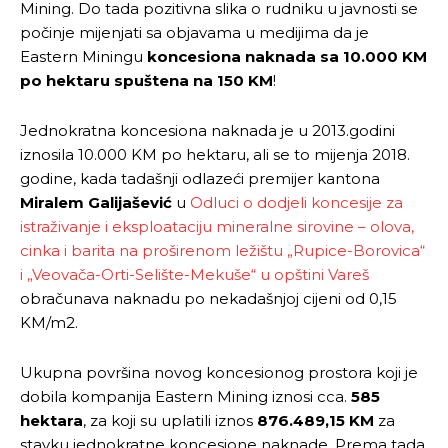
Mining. Do tada pozitivna slika o rudniku u javnosti se
počinje mijenjati sa objavama u medijima da je
Eastern Miningu
koncesiona naknada sa 10.000 KM
po hektaru spuštena na 150 KM
!
Jednokratna koncesiona naknada je u 2013.godini
iznosila 10.000 KM po hektaru, ali se to mijenja 2018.
godine, kada tadašnji odlazeći premijer kantona
Miralem Galijašević
u
Odluci o dodjeli koncesije za
istraživanje i eksploataciju mineralne sirovine – olova,
cinka i barita na proširenom ležištu „Rupice-Borovica“
i „Veovača-Orti-Selište-Mekuše“ u opštini Vareš
obračunava naknadu po nekadašnjoj cijeni od 0,15
KM/m2.
Ukupna površina novog koncesionog prostora koji je
dobila kompanija Eastern Mining iznosi cca.
585
hektara
, za koji su uplatili iznos
876.489,15 KM
za
stavku jednokratne koncesione naknade. Prema tada