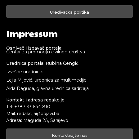
Uređivačka politika
Impressum
Osnivač i izdavač portala:
Centar za promociju civilnog društva
Urednica portala: Rubina Čengić
Izvršne urednice:
Lejla Mijović, urednica za multimedije
Aida Daguda, glavna urednica sadržaja
Kontakt i adresa redakcije:
Tel: +387 33 644 810
Mail: redakcija@objavi.ba
Adresa: Maguda 2A, Sarajevo
Kontaktirajte nas