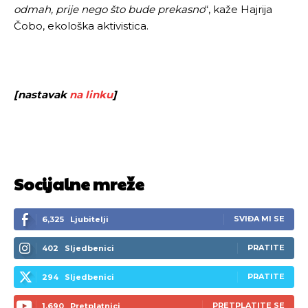
odmah, prije nego što bude prekasno
“, kaže Hajrija
Čobo, ekološka aktivistica.
[nastavak
na linku
]
Socijalne mreže
SVIĐA MI SE
6,325
Ljubitelji
PRATITE
402
Sljedbenici
PRATITE
294
Sljedbenici
PRETPLATITE SE
1,690
Pretplatnici