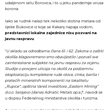
udaljenom selu Borovica, i to u jeku pandemije virusa
korona.
Iako se rudnik nalazi tek nekoliko stotina metara od
rijeke Bukovice iz koje se Kakanj napaja vodom,
predstavnici lokalne zajednice nisu pozvani na
javnu raspravu
.
“
U skladu sa odredbama člana 61. i 62. Zakona o zaštiti
okoliša blagovremeno smo obavijestilo i pozvali sve
zainteresirane subjekte na javnu raspravu za ocjenu
Studije o procjeni uticaja na okoliš za podzemnu
eksploataciju kompleksne rude olova, cinka, barita i
pratećih mineralnih komponenti na lokalitetu
„Rupice“, opština Vareš investitora „Eastern Mining“
d.o.o. Sarajevo (danas Adriatic Metals op.a.)
“, navodi se
u dopisu Federalnog ministarstva okoliša i turizma.