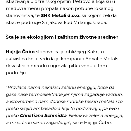
istraživanja u ozrenskoj opštini Petrovo a koja su u
međuvremenu propala nakon pobune lokalnog
stanovništva, te
SNK Metali d.o.o.
sa kojom želi da
istraže područje Sinjakova kod Mrkonjić Grada.
Šta je sa ekologijom i zaštitom životne sredine?
Hajrija Čobo
stanovnica je obližnjeg Kaknja i
aktivistica koja tvrdi da je kompanija Adriatic Metals
devastirala prirodu i ugrozila pitku vodu u tom
području.
“
Provlače nama nekakvu zelenu energiju, hoće da
gase naše termoelektrane jer njima zagađuje vazduh,
a istovremeno nam donose rudnike teških metala i to
preko svojih ambasadora koji to podržavaju, pa evo i
preko
Christiana Schmidta
. Nekakva zelena energija,
a mi vidimo samo zagađenje
“, kaže Hajrija Čobo.