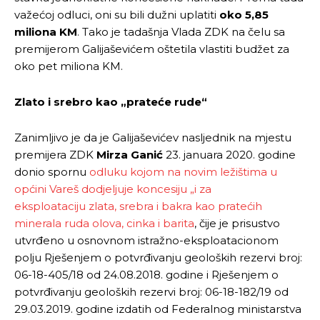
važećoj odluci, oni su bili dužni uplatiti
oko 5,85
miliona KM
. Tako je tadašnja Vlada ZDK na čelu sa
premijerom Galijaševićem oštetila vlastiti budžet za
oko pet miliona KM.
Zlato i srebro kao „prateće rude“
Zanimljivo je da je Galijaševićev nasljednik na mjestu
premijera ZDK
Mirza Ganić
23. januara 2020. godine
donio spornu
odluku kojom na novim ležištima u
općini Vareš dodjeljuje koncesiju „i za
eksploataciju zlata, srebra i bakra kao pratećih
minerala ruda olova, cinka i barita
, čije je prisustvo
utvrđeno u osnovnom istražno-eksploatacionom
polju Rješenjem o potvrđivanju geoloških rezervi broj:
06-18-405/18 od 24.08.2018. godine i Rješenjem o
potvrđivanju geoloških rezervi broj: 06-18-182/19 od
29.03.2019. godine izdatih od Federalnog ministarstva