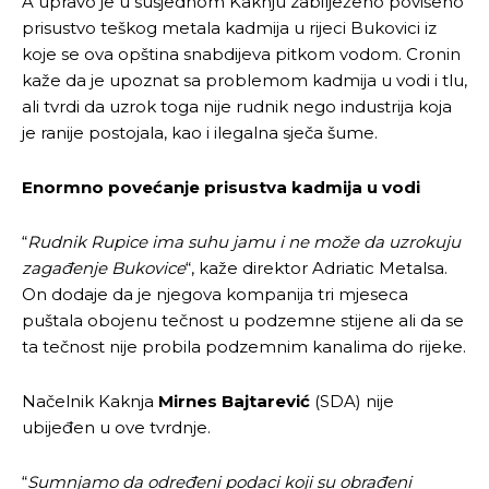
A upravo je u susjednom Kaknju zabilježeno povišeno
prisustvo teškog metala kadmija u rijeci Bukovici iz
koje se ova opština snabdijeva pitkom vodom. Cronin
kaže da je upoznat sa problemom kadmija u vodi i tlu,
ali tvrdi da uzrok toga nije rudnik nego industrija koja
je ranije postojala, kao i ilegalna sječa šume.
Enormno povećanje prisustva kadmija u vodi
“
R
udnik Rupice ima suhu jamu
i ne može da
uzrokuju
zagađenje Bukovice
“, kaže direktor Adriatic Metalsa.
On dodaje da je njegova kompanija tri mjeseca
puštala obojenu tečnost u podzemne stijene ali da se
ta tečnost nije probila podzemnim kanalima do rijeke.
Načelnik Kaknja
Mirnes Bajtarević
(SDA) nije
ubijeđen u ove tvrdnje.
Pusti priču da živi!
Pusti priču da živi!
“
Sumnjamo da određeni podaci koji su obrađeni