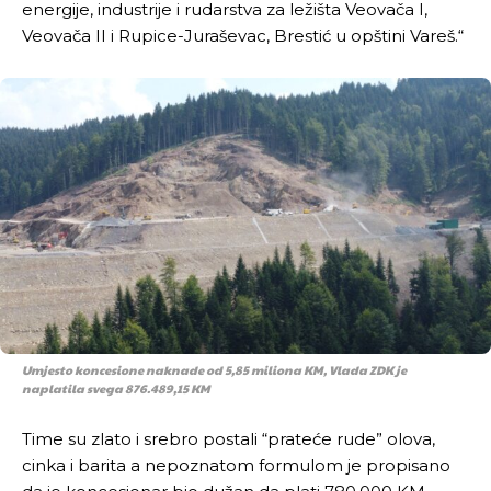
energije, industrije i rudarstva za ležišta Veovača I,
Veovača II i Rupice-Juraševac, Brestić u opštini Vareš.“
Umjesto koncesione naknade od 5,85 miliona KM, Vlada ZDK je
naplatila svega 876.489,15 KM
Time su zlato i srebro postali “prateće rude” olova,
cinka i barita a nepoznatom formulom je propisano