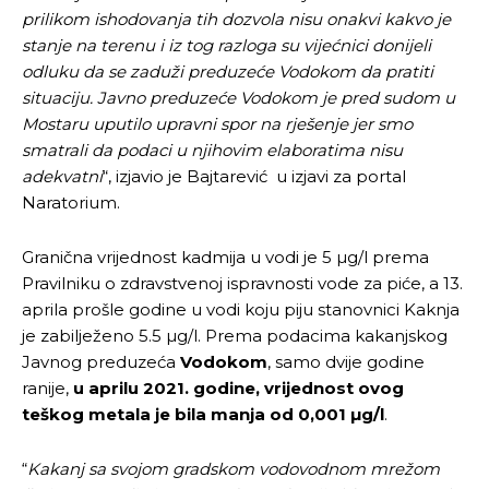
prilikom ishodovanja tih dozvola nisu onakvi kakvo je
Ovim putem želimo da vam se zahvalimo što ste
Ovim putem želimo da vam se zahvalimo što ste
stanje na terenu i iz tog razloga su vijećnici donijeli
odlučili da pustite Vašu priču da živi, Redakcija
odlučili da pustite Vašu priču da živi, Redakcija
odluku da se zaduži preduzeće Vodokom da pratiti
Objavi.ba
Objavi.ba
situaciju. Javno preduzeće Vodokom je pred sudom u
Mostaru uputilo upravni spor na rješenje jer smo
smatrali da podaci u njihovim elaboratima nisu
adekvatni
“, izjavio je Bajtarević u izjavi za portal
[wpuf_form id=”7463”]
[wpuf_form id=”7463”]
Naratorium.
Granična vrijednost kadmija u vodi je 5 µg/l prema
Pravilniku o zdravstvenoj ispravnosti vode za piće, a 13.
aprila prošle godine u vodi koju piju stanovnici Kaknja
je zabilježeno 5.5 µg/l. Prema podacima kakanjskog
Javnog preduzeća
Vodokom
, samo dvije godine
ranije,
u aprilu 2021. godine, vrijednost ovog
teškog metala je bila manja od 0,001
µg/l
.
“
Kakanj sa svojom gradskom vodovodnom mrežom