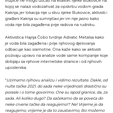
Rupice ne mogu uticati na kvalitet rijeke Bukovice na
kojoj se nalazi vodozahvat za opskrbu vodom grada
Kaknja, jer lokacija nije u slivu rijeke Bukovice, aktivisti i
građani Kaknja su sumnjičavi jer im nije jasno kako
voda nije bila zagađena prije radova na rudniku.
Aktivistica Hajrija Čobo tvrdnje Adriatic Metalsa kako
je voda bila zagađena i prije njihovog djelovanja
odbacuje kao sramotne. Ona kaže kako se aktivisti
pozivaju upravo na analize vode same kompanije koje
dobijaju sa njihove internetske stranice i od njihovih
uposlenika.
“
Uzimamo njihovu analizu i vidimo rezultate.
Dakle, od
nulte tačke 2021. do sada neke vrijednosti drastično su
porasle i o tome govorimo. One su ispod granice, da, za
sada. Ali koliko dugo? Da sačekamo da se poveća do
neke crvene tačke da reagujemo!? Ne! Vrijeme je da
reagujemo, vrijeme je da to zaustavimo, što možemo