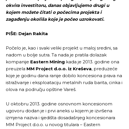
okvira investitoru, danas objavljujemo drugi u
kojem možete čitati o počecima projekta i
zagađenju okoliša koje je počeo uzrokovati.
PIŠE: Dejan Rakita
Počelo je, kao i svaki veliki projekt u maloj sredini, sa
nadom u bolje sutra. Ta nada je pratila dolazak
kompanije
Eastern Mining
kada je 2013. godine ona
preuzela
MM Project d.o.o. iz Kreševa
, preduzeće
koje je godinu dana ranije dobilo koncesiona prava na
istraživanje i eksploataciju metalnih ruda barita, cinka i
olova na području opštine Vareš.
U oktobru 2013. godine osnovnom koncesionom
ugovoru dodan je i prvi aneks u kojem je izvršena
izmjena naziva i sjedišta dosadašnjeg koncesionara
MM Project d.o.o. u novog titulara – Eastern