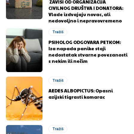
ZAVISI OD ORGANIZACIJA
CIVILNOG DRUŠTVA I DONATORA:
Vlade izdvajaju novac, ali
nedovoljno i nepravovremeno
Tražiš
PSIHOLOG ODGOVARA PETKOM:
Iza napada panike stoji
nedostatak stvarne povezanosti
s nekim ili nečim
Tražiš
AEDES ALBOPICTUS: Opasni
azijski tigrasti komarac
Tražiš