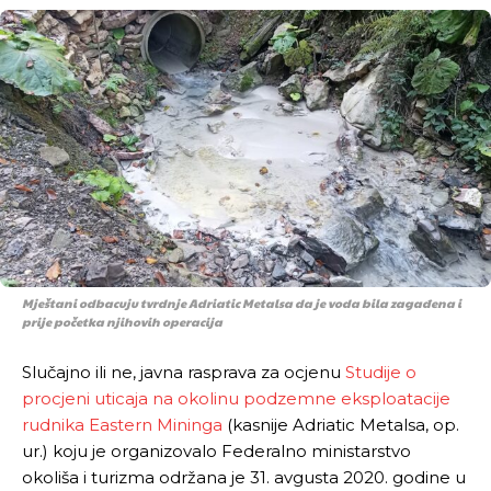
Mještani odbacuju tvrdnje Adriatic Metalsa da je voda bila zagađena i
prije početka njihovih operacija
Slučajno ili ne, javna rasprava za ocjenu
Studije o
procjeni uticaja na okolinu podzemne eksploatacije
rudnika Eastern Mininga
(kasnije Adriatic Metalsa, op.
ur.) koju je organizovalo Federalno ministarstvo
okoliša i turizma održana je 31. avgusta 2020. godine u