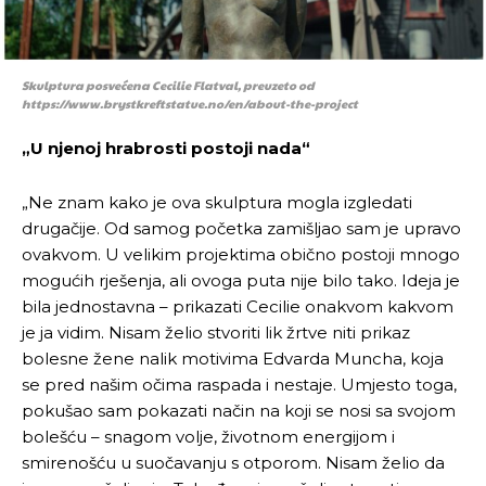
Skulptura posvećena Cecilie Flatval, preuzeto od
https://www.brystkreftstatue.no/en/about-the-project
„U njenoj hrabrosti postoji nada“
„Ne znam kako je ova skulptura mogla izgledati
drugačije. Od samog početka zamišljao sam je upravo
ovakvom. U velikim projektima obično postoji mnogo
mogućih rješenja, ali ovoga puta nije bilo tako. Ideja je
bila jednostavna – prikazati Cecilie onakvom kakvom
je ja vidim. Nisam želio stvoriti lik žrtve niti prikaz
bolesne žene nalik motivima Edvarda Muncha, koja
se pred našim očima raspada i nestaje. Umjesto toga,
pokušao sam pokazati način na koji se nosi sa svojom
bolešću – snagom volje, životnom energijom i
smirenošću u suočavanju s otporom. Nisam želio da