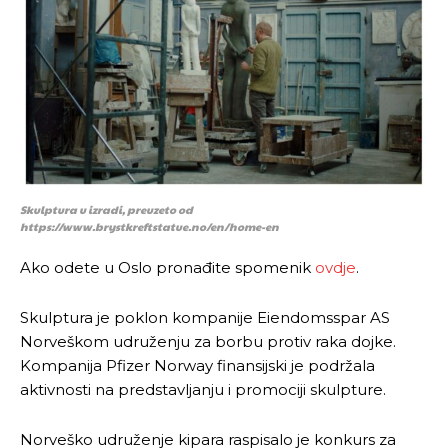
[wpuf_form id=”7463”]
[wpuf_form id=”7463”]
Skulptura u izradi, preuzeto od
https://www.brystkreftstatue.no/en/home-en
Ako odete u Oslo pronađite spomenik
ovdje
.
Skulptura je poklon kompanije Eiendomsspar AS
Norveškom udruženju za borbu protiv raka dojke.
Kompanija Pfizer Norway finansijski je podržala
aktivnosti na predstavljanju i promociji skulpture.
Norveško udruženje kipara raspisalo je konkurs za