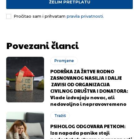
ŽELIM PRETPLATU
Pročitao sam i prihvatam
pravila privatnosti.
Povezani članci
Promjene
PODRŠKA ZA ŽRTVE RODNO
ZASNOVANOG NASILJA I DALJE
ZAVISI OD ORGANIZACIJA
CIVILNOG DRUŠTVA I DONATORA:
Vlade izdvajaju novac, ali
nedovoljno i nepravovremeno
Tražiš
PSIHOLOG ODGOVARA PETKOM:
Iza napada panike stoji