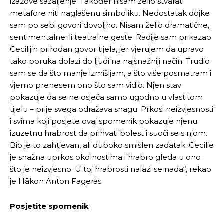
izazove sažaljenje. Također nisam želio stvarati
metafore niti naglašenu simboliku. Nedostatak dojke
sam po sebi govori dovoljno. Nisam želio dramatične,
sentimentalne ili teatralne geste. Radije sam prikazao
Cecilijin prirodan govor tijela, jer vjerujem da upravo
tako poruka dolazi do ljudi na najsnažniji način. Trudio
sam se da što manje izmišljam, a što više posmatram i
vjerno prenesem ono što sam vidio. Njen stav
pokazuje da se ne osjeća samo ugodno u vlastitom
tijelu – prije svega odražava snagu. Prkosi neizvjesnosti
i svima koji posjete ovaj spomenik pokazuje njenu
izuzetnu hrabrost da prihvati bolest i suoči se s njom.
Bio je to zahtjevan, ali duboko smislen zadatak. Cecilie
je snažna uprkos okolnostima i hrabro gleda u ono
što je neizvjesno. U toj hrabrosti nalazi se nada“, rekao
je Håkon Anton Fagerås
Posjetite spomenik