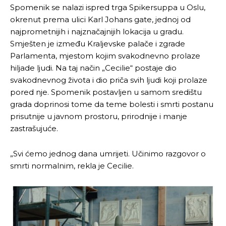
Spomenik se nalazi ispred trga Spikersuppa u Oslu,
okrenut prema ulici Karl Johans gate, jednoj od
najprometnijih i najznačajnijih lokacija u gradu.
Smješten je između Kraljevske palače i zgrade
Parlamenta, mjestom kojim svakodnevno prolaze
hiljade ljudi. Na taj način „Cecilie“ postaje dio
svakodnevnog života i dio priča svih ljudi koji prolaze
pored nje. Spomenik postavljen u samom središtu
grada doprinosi tome da teme bolesti i smrti postanu
prisutnije u javnom prostoru, prirodnije i manje
zastrašujuće.
„Svi ćemo jednog dana umrijeti. Učinimo razgovor o
Pusti priču da živi!
Pusti priču da živi!
smrti normalnim, rekla je Cecilie.
Ovim putem želimo da vam se zahvalimo što ste
Ovim putem želimo da vam se zahvalimo što ste
odlučili da pustite Vašu priču da živi, Redakcija
odlučili da pustite Vašu priču da živi, Redakcija
Objavi.ba
Objavi.ba