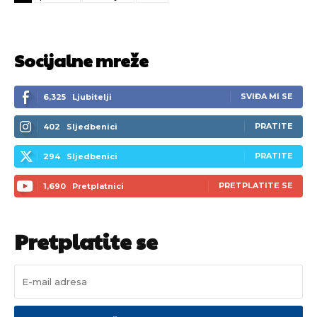
Socijalne mreže
SVIĐA MI SE
6,325
Ljubitelji
PRATITE
402
Sljedbenici
PRATITE
294
Sljedbenici
PRETPLATITE SE
1,690
Pretplatnici
Pretplatite se