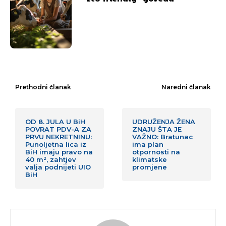
Prethodni članak
Naredni članak
OD 8. JULA U BiH
UDRUŽENJA ŽENA
POVRAT PDV-A ZA
ZNAJU ŠTA JE
PRVU NEKRETNINU:
VAŽNO: Bratunac
Punoljetna lica iz
ima plan
BiH imaju pravo na
otpornosti na
40 m², zahtjev
klimatske
valja podnijeti UIO
promjene
BiH