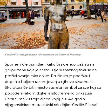
Cecilie Flatval, preuzeto s Facebooka od Color of Norway
Spomenik je osmišljen kako bi skrenuo pažnju na
grupu žena koja je često u sjeni snažnog fokusa na
preživljavanje raka dojke. Pružio im je podršku i
doprinio boljem razumijevanju njihove stvarnosti.
Skulptura će biti mjesto susreta i simbol za sve koji su
pogođeni rakom dojke, a istovremeno prikazuje
Cecilie, majku troje djece kojoj je u 42. godini
dijagnosticiran metastatski rak dojke. Cecilie Flatval