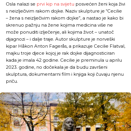
Osla nalazi se
prvi kip na svijetu
posvećen ženi koja živi
s neizlječivim rakom dojke. Naziv skulpture je “Cecilie
– žena s neizlječivim rakom dojke”, a nastao je kako bi
skrenuo pažnju na žene kojima medicina više ne
može ponuditi izlječenje, ali kojima život – unatoč
dijagnozi – i dalje traje. Autor skulpture je norveški
kipar Håkon Anton Fagerås, a prikazuje Cecilie Flatval,
majku troje djece kojoj je rak dojke dijagnosticiran
kada je imala 42 godine. Cecilie je preminula u aprilu
2023. godine, no dočekala je da budu završeni
skulptura, dokumentarni film i knjiga koji čuvaju njenu
priču.