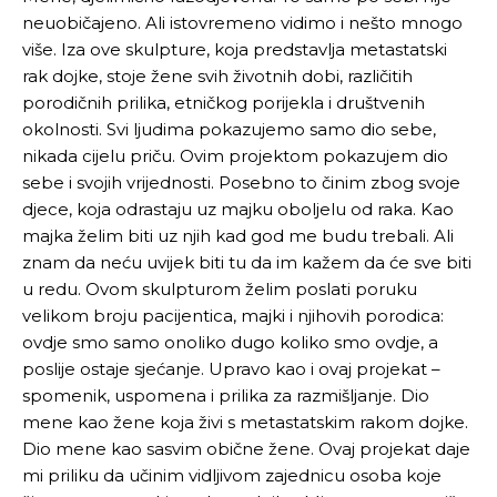
neuobičajeno. Ali istovremeno vidimo i nešto mnogo
više. Iza ove skulpture, koja predstavlja metastatski
rak dojke, stoje žene svih životnih dobi, različitih
porodičnih prilika, etničkog porijekla i društvenih
okolnosti. Svi ljudima pokazujemo samo dio sebe,
nikada cijelu priču. Ovim projektom pokazujem dio
sebe i svojih vrijednosti. Posebno to činim zbog svoje
djece, koja odrastaju uz majku oboljelu od raka. Kao
majka želim biti uz njih kad god me budu trebali. Ali
znam da neću uvijek biti tu da im kažem da će sve biti
u redu. Ovom skulpturom želim poslati poruku
velikom broju pacijentica, majki i njihovih porodica:
ovdje smo samo onoliko dugo koliko smo ovdje, a
poslije ostaje sjećanje. Upravo kao i ovaj projekat –
spomenik, uspomena i prilika za razmišljanje. Dio
mene kao žene koja živi s metastatskim rakom dojke.
Dio mene kao sasvim obične žene. Ovaj projekat daje
mi priliku da učinim vidljivom zajednicu osoba koje