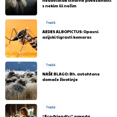
nedostatak stvarne povezanosti
s nekim ili nečim
Tražiš
AEDES ALBOPICTUS: Opasni
azijski tigrasti komarac
Tražiš
NAŠE BLAGO: Bh. autohtone
domaće životinje
Tražiš
“Eco-friendly” goveda