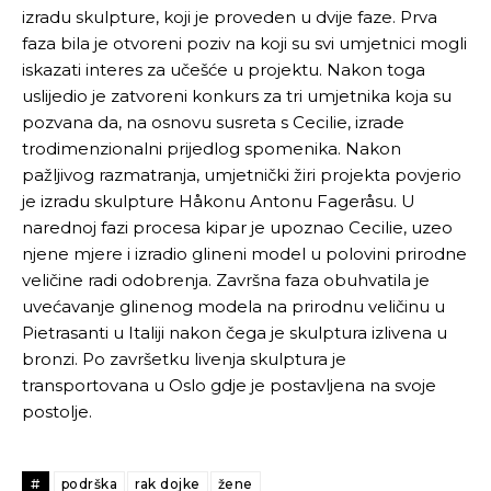
izradu skulpture, koji je proveden u dvije faze. Prva
faza bila je otvoreni poziv na koji su svi umjetnici mogli
iskazati interes za učešće u projektu. Nakon toga
uslijedio je zatvoreni konkurs za tri umjetnika koja su
pozvana da, na osnovu susreta s Cecilie, izrade
trodimenzionalni prijedlog spomenika. Nakon
pažljivog razmatranja, umjetnički žiri projekta povjerio
je izradu skulpture Håkonu Antonu Fageråsu. U
narednoj fazi procesa kipar je upoznao Cecilie, uzeo
njene mjere i izradio glineni model u polovini prirodne
veličine radi odobrenja. Završna faza obuhvatila je
uvećavanje glinenog modela na prirodnu veličinu u
Pietrasanti u Italiji nakon čega je skulptura izlivena u
bronzi. Po završetku livenja skulptura je
transportovana u Oslo gdje je postavljena na svoje
postolje.
#
podrška
rak dojke
žene