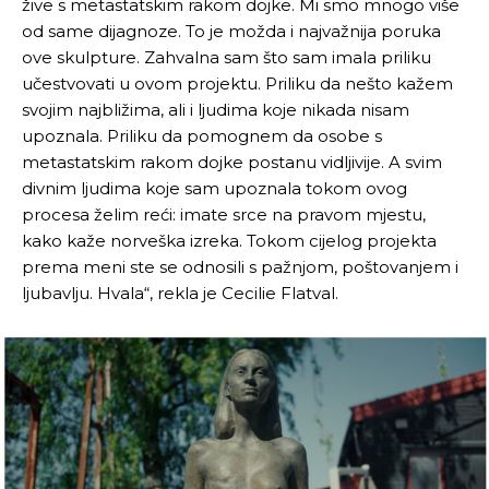
žive s metastatskim rakom dojke. Mi smo mnogo više
od same dijagnoze. To je možda i najvažnija poruka
ove skulpture. Zahvalna sam što sam imala priliku
učestvovati u ovom projektu. Priliku da nešto kažem
svojim najbližima, ali i ljudima koje nikada nisam
upoznala. Priliku da pomognem da osobe s
metastatskim rakom dojke postanu vidljivije. A svim
divnim ljudima koje sam upoznala tokom ovog
procesa želim reći: imate srce na pravom mjestu,
kako kaže norveška izreka. Tokom cijelog projekta
prema meni ste se odnosili s pažnjom, poštovanjem i
ljubavlju. Hvala“, rekla je Cecilie Flatval.