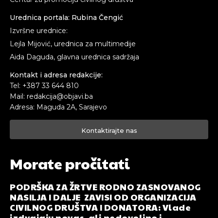
Urednica portala: Rubina Čengić
Izvršne urednice:
Lejla Mijović, urednica za multimedije
Aida Daguda, glavna urednica sadržaja
Kontakt i adresa redakcije:
Tel: +387 33 644 810
Mail: redakcija@objavi.ba
Adresa: Maguda 2A, Sarajevo
Kontaktirajte nas
Morate pročitati
PODRŠKA ZA ŽRTVE RODNO ZASNOVANOG
NASILJA I DALJE ZAVISI OD ORGANIZACIJA
CIVILNOG DRUŠTVA I DONATORA: Vlade
izdvajaju novac, ali nedovoljno i