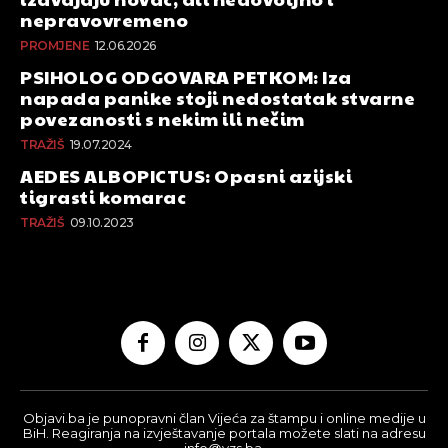
nepravovremeno
PROMJENE
12.06.2026
PSIHOLOG ODGOVARA PETKOM: Iza
napada panike stoji nedostatak stvarne
povezanosti s nekim ili nečim
TRAŽIŠ
19.07.2024
AEDES ALBOPICTUS: Opasni azijski
tigrasti komarac
TRAŽIŠ
09.10.2023
Objavi.ba je punopravni član Vijeća za štampu i online medije u
BiH. Reagiranja na izvještavanje portala možete slati na adresu