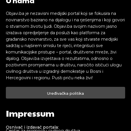
O nama
Objavi.ba je nezavisni medijski portal koji se fokusira na
novinarstvo bazirano na dijalogu i na rješenjima i koji govori
o stvarnom životu ljudi. Objavi.ba svojim nazivom jasno
izražava opredjeljenje da posluži kao platforma za
građansko novinarstvo, za sve vas koji stvarate medijski
sadržaj u najširem smislu te riječi, integrišući sve
komunikacijske pristupe – portal, društvene mreže, živi
dijalog. Objavi.ba izvještava o rezultatima, odnosno o
pozitivnim promjenama u društvu, naročito ističući ulogu
civilnog društva u izgradnji demokratije u Bosni i
Hercegovini i regionu. Pusti priču neka živi!
Uređivačka politika
Impressum
Osnivač i izdavač portala:
Centar za promociju civilnog društva