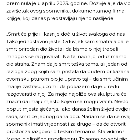
preminula je u aprilu 2023. godine. Doživjela je da vidi
završetak ovog spomenika, dokumentarnog filma i
knjige, koji danas predstavljaju njeno naslijeđe.
„Smrt će prije ili kasnije doći u život svakoga od nas.
Tako jednostavno jeste. Oduvijek sam smatrala da je
smrt prirodan dio života i da bismo o njoj trebali
mnogo više razgovarati. Na taj način joj oduzimamo
dio straha. Znam da je smrt teška tema, ali jedan od
razloga zbog kojih sam pristala da budem prikazana
ovom skulpturom bio je upravo taj – da smrt učinim
manje zastrašujućom i da pokažem da je u redu
razgovarati o njoj. Za moje najbliže ova skulptura će
značiti da imaju mjesto kojem se mogu vratiti. Nešto
poput mjesta sjećanja. Iako danas želim živjeti ovdje i
sada, smrt će jednog dana doći. Nadam se da će ovaj
spomenik imati vrijednost i za druge – da će otvoriti
prostor za razgovor o teškim temama. Šta vidimo?
Mene, djelimično razodjevenu. To samo po sebi nije