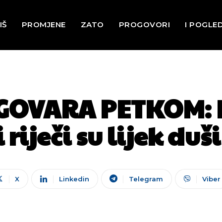
IŠ
PROMJENE
ZATO
PROGOVORI
I POGLE
OVARA PETKOM: Ka
i riječi su lijek du
X
Linkedin
Telegram
Viber