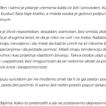
eđen i samo je pitanje vremena kada će biti i proveden. K
budući faza traje kratko, a mlada osoba je gotovo potpu
nimum.
 da je život nepotreban, dosadan, sramotan, bez smisla, d
e drugima teret, te da je niko ne voli i ne treba. Nažalost
ećaju nevoljeno i da misle da kad bi umrli ne bi nikome bi
osjećanjima i da potraže pomoć. Mladi imaju tendenciju d
vima i kao prijetnja vlastitom bivanju. Takva osoba ulazi u
st i uspješnost, bez mogućnosti da se nekome obrati za p
eće krize i bespomoćnost.
uju suicidom jer ne možemo znati da li će ga zaista i počin
ista želi počiniti, ili samo želi nešto postići poput rješav
jima. Kako to prebroditi a da ne postanemo depresivni 