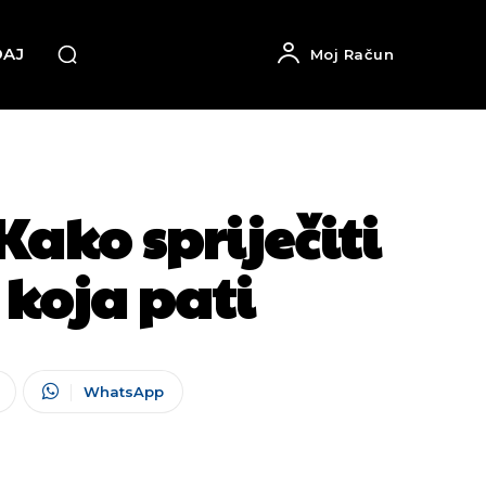
DAJ
Moj Račun
ko spriječiti
ši koja pati
WhatsApp