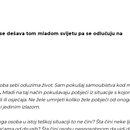
a se dešava tom mladom svijetu pa se odlučuju na
 osoba sebi oduzima život. Sam pokušaj samoubistva kod m
Pusti priču da živi!
Pusti priču da živi!
.
Mladi na taj način pokušavaju pobjeći iz situacije s ko
li ili osjećaja. Ne žele umrijeti koliko žele pobjeći od onog
 jedinim izlazom.
ste odlučili da pustite Vašu priču da živi, Redakcija Objavi
ste odlučili da pustite Vašu priču da živi, Redakcija Objavi
soba u istoj teškoj situaciji to ne čini? Šta čini neke l
ćama od drugih? Šta čini osobu nesposobnom da vidi drug