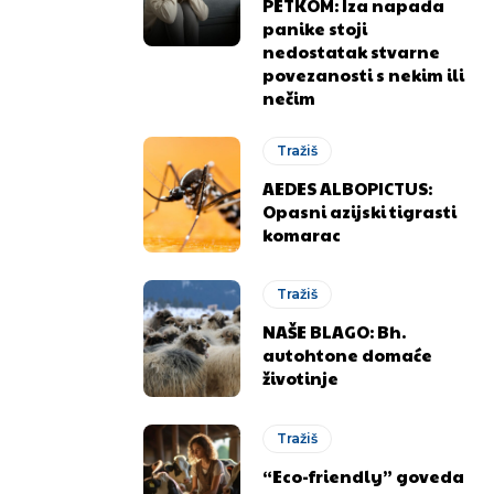
PETKOM: Iza napada
panike stoji
nedostatak stvarne
povezanosti s nekim ili
nečim
Tražiš
AEDES ALBOPICTUS:
Opasni azijski tigrasti
komarac
Tražiš
NAŠE BLAGO: Bh.
autohtone domaće
životinje
Tražiš
“Eco-friendly” goveda