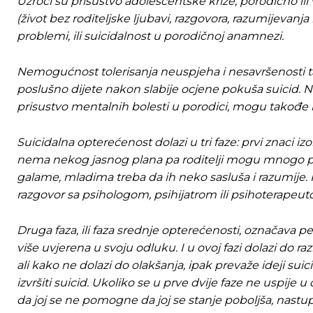
Uzroci su prisustvo adolescentske krize, porodično ili v
(život bez roditeljske ljubavi, razgovora, razumijevanja
problemi, ili suicidalnost u porodičnoj anamnezi.
Nemogućnost tolerisanja neuspjeha i nesavršenosti tak
poslušno dijete nakon slabije ocjene pokuša suicid. 
prisustvo mentalnih bolesti u porodici, mogu takođe bi
Suicidalna opterećenost dolazi u tri faze: prvi znaci izo
nema nekog jasnog plana pa roditelji mogu mnogo pom
galame, mladima treba da ih neko sasluša i razumije. 
razgovor sa psihologom, psihijatrom ili psihoterapeut
Druga faza, ili faza srednje opterećenosti, označava 
više uvjerena u svoju odluku. I u ovoj fazi dolazi do raz
ali kako ne dolazi do olakšanja, ipak prevaže ideji sui
izvršiti suicid. Ukoliko se u prve dvije faze ne uspije 
da joj se ne pomogne da joj se stanje poboljša, nastupa