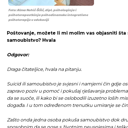
Foto: Alma Nuhić-Šišić, dipl. psihologinja i
psihoterapeutkinja psihodinamske integrativne
psihoterapije u edukaciji
Poštovanje, možete li mi molim vas objasniti št
samoubistvo? Hvala
Odgovor
:
Draga
čitateljice, hvala na pitanju.
S
uicid ili samoubistvo je svjesni i namjerni čin gdje
zapravo poziv u pomoć i pokušaj rješavanja problema
da se suoče, ili kako bi se oslobodili izuzetno loših mis
događa. I u tom određenom trenutku umiranje se čini
Ovim putem želimo da vam se zahvalimo što 
Ovim putem želimo da vam se zahvalimo što 
Zašto onda jedna osoba pokuša samoubistvo dok druga o
sposobnim da se nose s životnim neuspjesima i teško