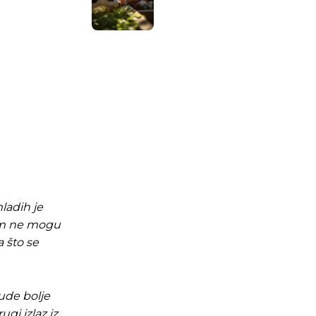
ladih je
jom ne mogu
a što se
.ba
.ba
jude bolje
i izlaz iz