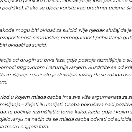
ršnjačko psihičko i fizičko zlostavljanje, loše porodične s
 i podrške), ili ako se djeca koriste kao predmet ucjena, šk
ođe mogu biti okidač za suicid. Nije rijedak slučaj da j
Nezaposlenost, siromaštvo, nemogućnost prihvatanja gub
ti okidači za suicid.
lacije od drugih su prva faza, gdje postoje razmišljnja o siu
oći razgovorom i razumijevanjem. Suzdržite se od kriti
Razmišljanje o suicidu je dovoljan razlog da se mlada os
om.
period u kojem mlada osoba ima sve više argumenata za sui
mišljanja – živjeti ili umrijeti. Osoba pokušava naći pozitiv
cida, te počinje razmišljati o tome kako, kada, gdje i koji
u djelovanju na način da se mlada osoba odvrati od suicidal
 treća i najgora faza.