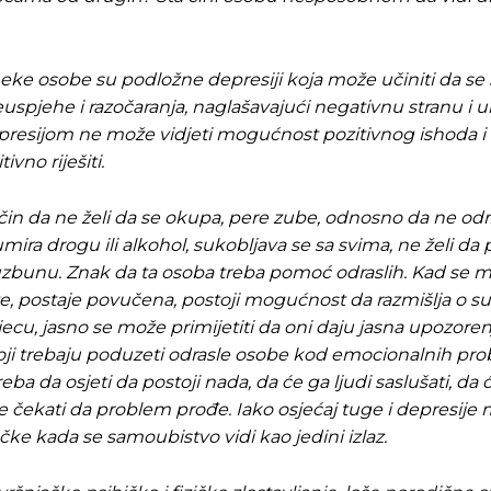
eke osobe su podložne depresiji koja može učiniti da se s
uspjehe i razočaranja, naglašavajući negativnu stranu i 
 depresijom ne može vidjeti mogućnost pozitivnog ishoda 
vno riješiti.
čin da ne želi da se okupa, pere zube, odnosno da ne odr
umira drogu ili alkohol, sukobljava se sa svima, ne želi da
a uzbunu. Znak da ta osoba treba pomoć odraslih. Kad se 
e, postaje povučena, postoji mogućnost da razmišlja o su
, jasno se može primijetiti da oni daju jasna upozorenj
 koji trebaju poduzeti odrasle osobe kod emocionalnih pro
treba da osjeti da postoji nada, da će ga ljudi saslušati, da 
e čekati da problem prođe. Iako osjećaj tuge i depresije
tačke kada se samoubistvo vidi kao jedini izlaz.