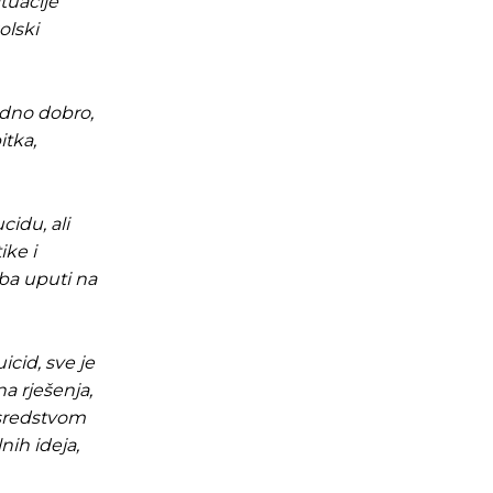
ituacije
olski
edno dobro,
itka,
cidu, ali
ke i
oba uputi na
cid, sve je
na rješenja,
m sredstvom
nih ideja,