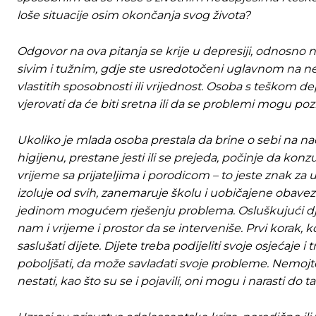
loše situacije osim okončanja svog života?
[wpuf_form id=”7463”]
[wpuf_form id=”7463”]
Odgovor na ova pitanja se krije u depresiji, odnosno n
sivim i tužnim, gdje ste usredotočeni uglavnom na ne
vlastitih sposobnosti ili vrijednost. Osoba s teškom
vjerovati da će biti sretna ili da se problemi mogu poziti
Ukoliko je mlada osoba prestala da brine o sebi na na
higijenu, prestane jesti ili se prejeda, počinje da konz
vrijeme sa prijateljima i porodicom – to jeste znak z
izoluje od svih, zanemaruje školu i uobičajene obavez
jedinom mogućem rješenju problema. Osluškujući djecu
nam i vrijeme i prostor da se interveniše. Prvi korak,
saslušati dijete. Dijete treba podijeliti svoje osjećaje i 
poboljšati, da može savladati svoje probleme. Nemojt
nestati, kao što su se i pojavili, oni mogu i narasti do 