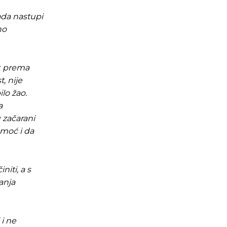
ada nastupi
no
ok prema
, nije
lo žao.
a
 začarani
omoć i da
iti, a s
anja
i ne