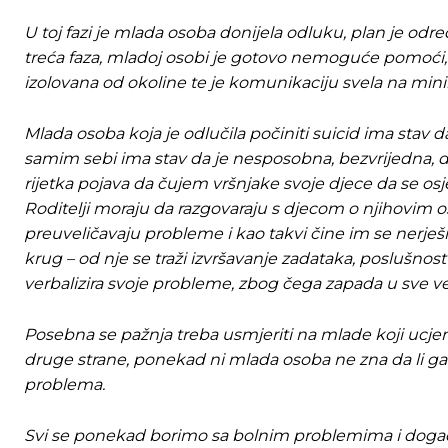
U toj fazi je mlada osoba donijela odluku, plan je odr
treća faza, mladoj osobi je gotovo nemoguće pomoći, 
izolovana od okoline te je komunikaciju svela na mi
Mlada osoba koja je odlučila počiniti suicid ima stav
samim sebi ima stav da je nesposobna, bezvrijedna, da j
rijetka pojava da čujem vršnjake svoje djece da se osj
Roditelji moraju da razgovaraju s djecom o njihovim 
preuveličavaju probleme i kao takvi čine im se nerješi
krug – od nje se traži izvršavanje zadataka, poslušno
verbalizira svoje probleme, zbog čega zapada u sve v
Posebna se pažnja treba usmjeriti na mlade koji ucjenj
druge strane, ponekad ni mlada osoba ne zna da li ga za
problema.
Svi se ponekad borimo sa bolnim problemima i događa