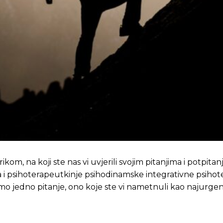
m, na koji ste nas vi uvjerili svojim pitanjima i potpitan
ja i psihoterapeutkinje psihodinamske integrativne psihot
o jedno pitanje, ono koje ste vi nametnuli kao najurgent