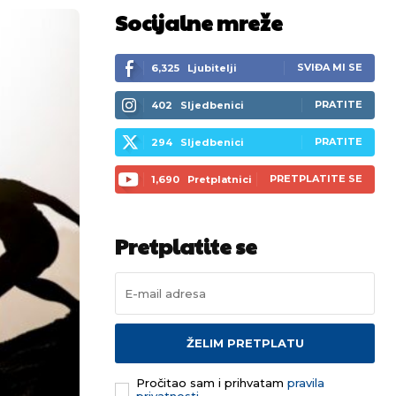
Socijalne mreže
SVIĐA MI SE
6,325
Ljubitelji
PRATITE
402
Sljedbenici
PRATITE
294
Sljedbenici
PRETPLATITE SE
1,690
Pretplatnici
Pretplatite se
ŽELIM PRETPLATU
Pročitao sam i prihvatam
pravila
privatnosti.