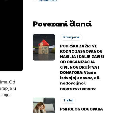
Povezani članci
Promjene
PODRŠKA ZA ŽRTVE
RODNO ZASNOVANOG
NASILJA I DALJE ZAVISI
OD ORGANIZACIJA
CIVILNOG DRUŠTVA I
DONATORA: Vlade
izdvajaju novac, ali
jima. Od
nedovoljno i
nepravovremeno
erapije u
niju i
Tražiš
PSIHOLOG ODGOVARA