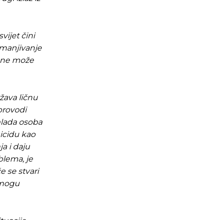
vijet čini
umanjivanje
i ne može
žava ličnu
 provodi
mlada osoba
icidu kao
a i daju
blema, je
će se stvari
 mogu