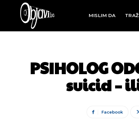
MISLIM DA
TRAŽ
PSIHOLOG ODG
suicid – il
Facebook