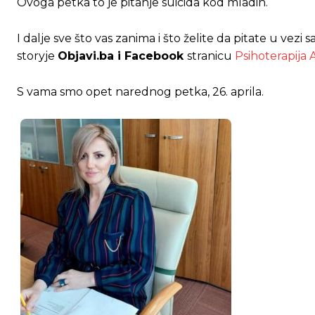
Ovoga petka to je pitanje suicida kod mladih.
I dalje sve što vas zanima i što želite da pitate u vez
storyje
Objavi.ba i Facebook
stranicu
Psihoterapija A
S vama smo opet narednog petka, 26. aprila.