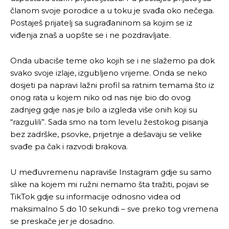
članom svoje porodice a u toku je svađa oko nečega.
Postaješ prijatelj sa sugrađaninom sa kojim se iz
viđenja znaš a uopšte se i ne pozdravljate.
Onda ubaciše teme oko kojih se i ne slažemo pa dok
svako svoje izlaje, izgubljeno vrijeme. Onda se neko
dosjeti pa napravi lažni profil sa ratnim temama što iz
onog rata u kojem niko od nas nije bio do ovog
zadnjeg gdje nas je bilo a izgleda više onih koji su
“razgulili”. Sada smo na tom levelu žestokog pisanja
bez zadrške, psovke, prijetnje a dešavaju se velike
svađe pa čak i razvodi brakova.
U međuvremenu napraviše Instagram gdje su samo
slike na kojem mi ružni nemamo šta tražiti, pojavi se
TikTok gdje su informacije odnosno videa od
maksimalno 5 do 10 sekundi – sve preko tog vremena
se preskače jer je dosadno.