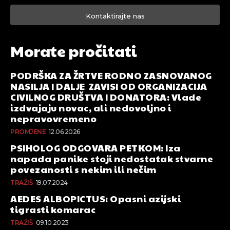
Kontaktirajte nas
Morate pročitati
PODRŠKA ZA ŽRTVE RODNO ZASNOVANOG
NASILJA I DALJE ZAVISI OD ORGANIZACIJA
CIVILNOG DRUŠTVA I DONATORA: Vlade
izdvajaju novac, ali nedovoljno i
nepravovremeno
PROMJENE
12.06.2026
PSIHOLOG ODGOVARA PETKOM: Iza
napada panike stoji nedostatak stvarne
povezanosti s nekim ili nečim
TRAŽIŠ
19.07.2024
AEDES ALBOPICTUS: Opasni azijski
tigrasti komarac
TRAŽIŠ
09.10.2023