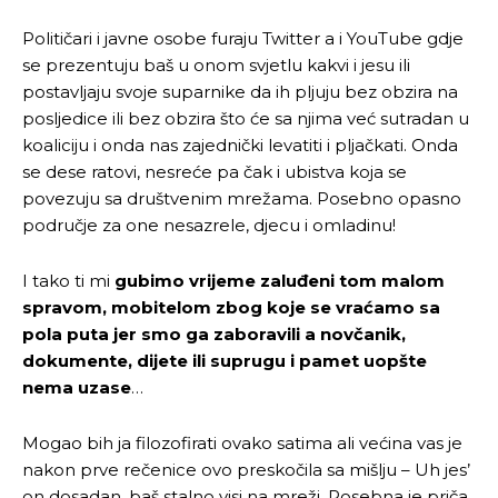
Političari i javne osobe furaju Twitter a i YouTube gdje
se prezentuju baš u onom svjetlu kakvi i jesu ili
postavljaju svoje suparnike da ih pljuju bez obzira na
posljedice ili bez obzira što će sa njima već sutradan u
koaliciju i onda nas zajednički levatiti i pljačkati. Onda
se dese ratovi, nesreće pa čak i ubistva koja se
povezuju sa društvenim mrežama. Posebno opasno
područje za one nesazrele, djecu i omladinu!
I tako ti mi
gubimo vrijeme zaluđeni tom malom
spravom, mobitelom zbog koje se vraćamo sa
pola puta jer smo ga zaboravili a novčanik,
dokumente, dijete ili suprugu i pamet uopšte
nema uzase
…
Mogao bih ja filozofirati ovako satima ali većina vas je
nakon prve rečenice ovo preskočila sa mišlju – Uh jes’
on dosadan, baš stalno visi na mreži. Posebna je priča