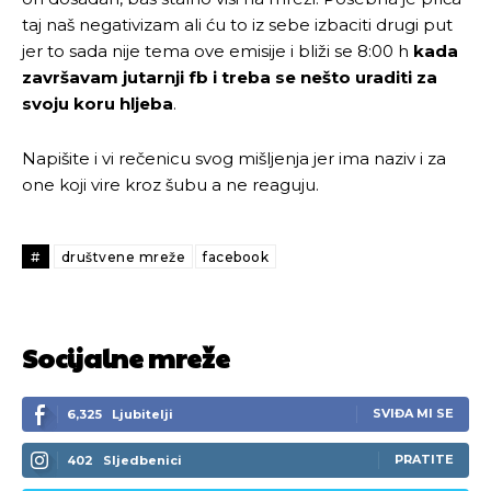
taj naš negativizam ali ću to iz sebe izbaciti drugi put
jer to sada nije tema ove emisije i bliži se 8:00 h
kada
završavam jutarnji fb i treba se nešto uraditi za
svoju koru hljeba
.
Napišite i vi rečenicu svog mišljenja jer ima naziv i za
one koji vire kroz šubu a ne reaguju.
#
društvene mreže
facebook
Socijalne mreže
SVIĐA MI SE
6,325
Ljubitelji
PRATITE
402
Sljedbenici