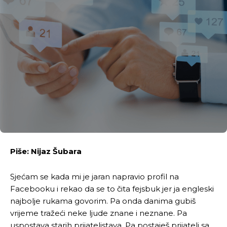
Piše: Nijaz Šubara
Sjećam se kada mi je jaran napravio profil na
Facebooku i rekao da se to čita fejsbuk jer ja engleski
najbolje rukama govorim. Pa onda danima gubiš
vrijeme tražeći neke ljude znane i neznane. Pa
uspostava starih prijateljstava. Pa postaješ prijatelj sa