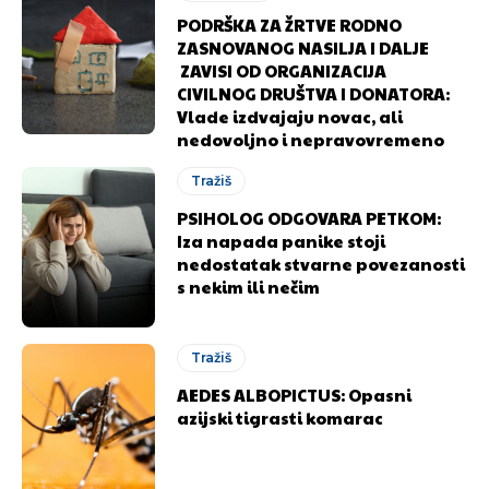
PODRŠKA ZA ŽRTVE RODNO
ZASNOVANOG NASILJA I DALJE
Ovim putem želimo da vam se zahvalimo što ste
Ovim putem želimo da vam se zahvalimo što ste
ZAVISI OD ORGANIZACIJA
odlučili da pustite Vašu priču da živi, Redakcija
odlučili da pustite Vašu priču da živi, Redakcija
CIVILNOG DRUŠTVA I DONATORA:
Objavi.ba
Objavi.ba
Vlade izdvajaju novac, ali
nedovoljno i nepravovremeno
Tražiš
[wpuf_form id=”7463”]
[wpuf_form id=”7463”]
PSIHOLOG ODGOVARA PETKOM:
Iza napada panike stoji
nedostatak stvarne povezanosti
s nekim ili nečim
Tražiš
AEDES ALBOPICTUS: Opasni
azijski tigrasti komarac