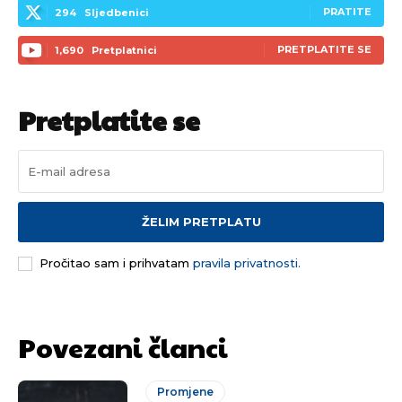
PRATITE
294
Sljedbenici
PRETPLATITE SE
1,690
Pretplatnici
Pretplatite se
ŽELIM PRETPLATU
Pročitao sam i prihvatam
pravila privatnosti.
Povezani članci
Pusti priču da živi!
Pusti priču da živi!
Promjene