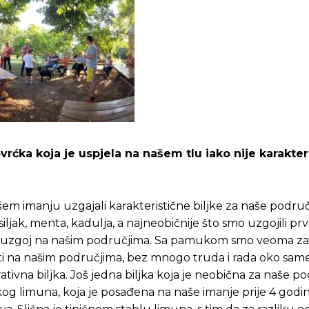
ovrćka koja je uspjela na našem tlu iako nije karakter
m imanju uzgajali karakteristične biljke za naše područ
bosiljak, menta, kadulja, a najneobičnije što smo uzgojili pr
e za uzgoj na našim područjima. Sa pamukom smo veoma zad
i na našim područjima, bez mnogo truda i rada oko same 
ativna biljka. Još jedna biljka koja je neobična za naše po
kog limuna, koja je posađena na naše imanje prije 4 godin