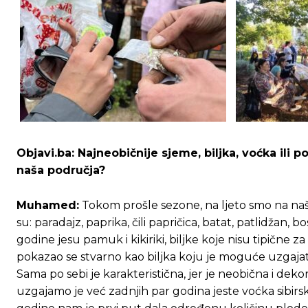
Objavi.ba:
Najneobičnije sjeme, biljka, voćka ili p
naša područja?
Muhamed:
Tokom prošle sezone, na ljeto smo na naše
su: paradajz, paprika, čili papričica, batat, patlidžan, 
godine jesu pamuk i kikiriki, biljke koje nisu tipičn
pokazao se stvarno kao biljka koju je moguće uzgajat
Sama po sebi je karakteristična, jer je neobična i dekor
uzgajamo je već zadnjih par godina jeste voćka sibirs