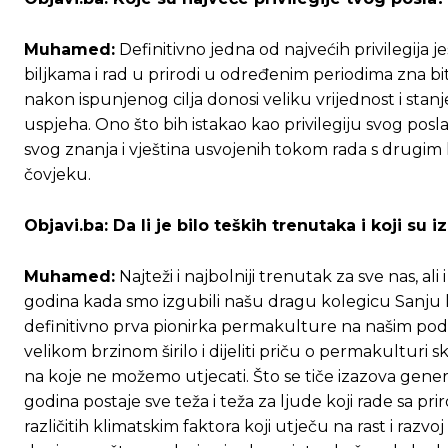
Muhamed:
Definitivno jedna od najvećih privilegija j
biljkama i rad u prirodi u određenim periodima zna biti f
nakon ispunjenog cilja donosi veliku vrijednost i sta
uspjeha. Ono što bih istakao kao privilegiju svog pos
svog znanja i vještina usvojenih tokom rada s drugim
čovjeku.
Objavi.ba: Da li je bilo teških trenutaka i koji su
Muhamed:
Najteži i najbolniji trenutak za sve nas, al
godina kada smo izgubili našu dragu kolegicu Sanju koj
definitivno prva pionirka permakulture na našim podr
velikom brzinom širilo i dijeliti priču o permakulturi 
na koje ne možemo utjecati. Što se tiče izazova gener
godina postaje sve teža i teža za ljude koji rade sa p
različitih klimatskim faktora koji utječu na rast i razv