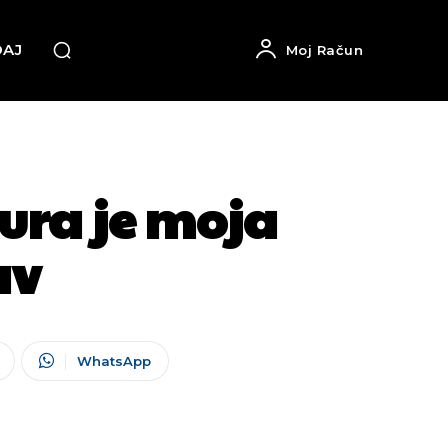
DAJ
Moj Račun
ra je moja
av
WhatsApp