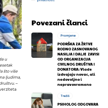
Povezani članci
Promjene
PODRŠKA ZA ŽRTVE
RODNO ZASNOVANOG
NASILJA I DALJE ZAVISI
OD ORGANIZACIJA
da u
CIVILNOG DRUŠTVA I
desetak
DONATORA: Vlade
a što više
izdvajaju novac, ali
ma ljudima,
nedovoljno i
društvu.
–
nepravovremeno
iverziteta
Tražiš
PSIHOLOG ODGOVARA