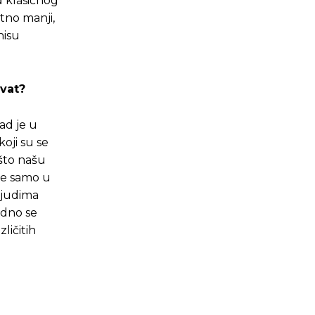
d klasičnog
atno manji,
nisu
hvat?
ad je u
koji su se
što našu
 ne samo u
ljudima
jedno se
ličitih