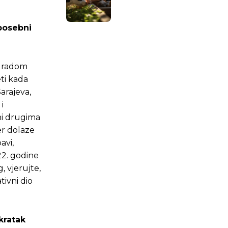
 posebni
a radom
eti kada
Sarajeva,
i
dni drugima
er dolaze
avi,
22. godine
, vjerujte,
ivni dio
.ba
.ba
kratak