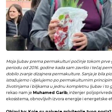
Moja ljubav prema permakulturi počinje tokom prve g
periodu od 2016. godine kada sam završio i tečaj pe
dobilo zvanje dizajnera permakulture. Sanja je bila pion
istražujemo i djelujemo po permakulturnim principim
životinjama i biljkama u jednu kompletnu ljubav i to 
rekao nam je
Muhamed Garib
, inženjer poljoprivred
ekosistema, obnovljivih izvora energije i energetske e
Objavi.ba: Koje su najveće privilegije tvog posla?