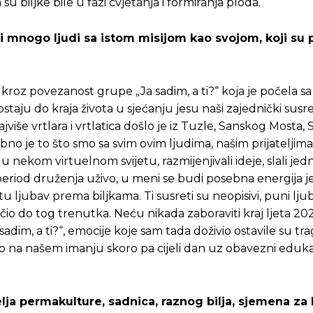
 biljke bile u fazi cvjetanja i formiranja ploda.
si mnogo ljudi sa istom misijom kao svojom, koji su
 kroz povezanost grupe „Ja sadim, a ti?“ koja je počela s
staju do kraja života u sjećanju jesu naši zajednički susr
jviše vrtlara i vrtlatica došlo je iz Tuzle, Sanskog Mosta, 
o je to što smo sa svim ovim ljudima, našim prijateljima 
 u nekom virtuelnom svijetu, razmijenjivali ideje, slali je
 period druženja uživo, u meni se budi posebna energija j
stu ljubav prema biljkama. Ti susreti su neopisivi, puni ljub
Pusti priču da živi!
Pusti priču da živi!
čio do tog trenutka. Neću nikada zaboraviti kraj ljeta 20
dim, a ti?“, emocije koje sam tada doživio ostavile su trag
o na našem imanju skoro pa cijeli dan uz obavezni edukat
ste odlučili da pustite Vašu priču da živi, Redakcija Objavi
ste odlučili da pustite Vašu priču da živi, Redakcija Objavi
telja permakulture, sadnica, raznog bilja, sjemena za 