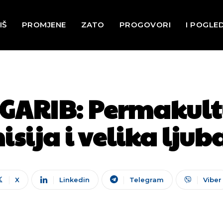
IŠ
PROMJENE
ZATO
PROGOVORI
I POGLE
ARIB: Permakultu
isija i velika ljub
X
Linkedin
Telegram
Viber