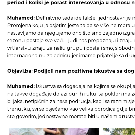
period i koliki je porast interesovanja u odnosu 
[wpuf_form id=”7463”]
[wpuf_form id=”7463”]
Muhamed:
Definitvno sada ide lakše i jednostavnije
Promjena koju ja osjetim jeste ta da se više ne mora u
nastavljamo da njegujemo ono što smo zajedno izgradil
sezonu postaje sve veći. Ljudi nas prepoznaju i znaju
vrtlarstvu znaju za našu grupu i postali smo, slobod
internacionalnu zajednicu jer imamo prijatelje sa dru
Objavi.ba:
Podijeli nam pozitivna iskustva sa doga
Muhamed:
Iskustva sa događaja na kojima se okupljaju 
na takve događaje dolazi punih ruku, sa poklonima za 
biljaka, netipičnih za naša područja, kao i sa razni
trenutku, svi se osjećamo kao velika porodica gdje b
što govorim, jednostavno morate biti u našem društv