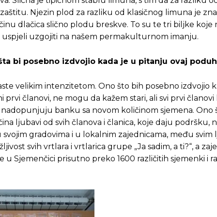
. Slična je tipičnom stablu limuna, s tim da za razliku o
zaštitu. Njezin plod za razliku od klasičnog limuna je zn
ičinu dlačica slično plodu breskve. To su te tri biljke koje 
ih uspjeli uzgojiti na našem permakulturnom imanju.
šta bi posebno izdvojio kada je u pitanju ovaj podu
te velikim intenzitetom. Ono što bih posebno izdvojio k
prvi članovi, ne mogu da kažem stari, ali svi prvi članovi 
one nadopunjuju banku sa novom količinom sjemena. Ono 
ina ljubavi od svih članova i članica, koje daju podršku,
 u svojim gradovima i u lokalnim zajednicama, među svim 
ivost svih vrtlara i vrtlarica grupe „Ja sadim, a ti?“, a za
 Sjemenčici prisutno preko 1600 različitih sjemenki i raz