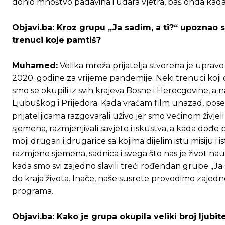
donio mnoštvo padavina i udara vjetra, baš onda kada su
Objavi.ba: Kroz grupu „Ja sadim, a ti?“ upoznao 
trenuci koje pamtiš?
Muhamed:
Velika mreža prijatelja stvorena je upravo
2020. godine za vrijeme pandemije. Neki trenuci koji o
smo se okupili iz svih krajeva Bosne i Herecgovine, a na
Ljubuškog i Prijedora. Kada vraćam film unazad, posebn
prijateljicama razgovarali uživo jer smo većinom živjeli
sjemena, razmjenjivali savjete i iskustva, a kada dođe
moji drugari i drugarice sa kojima dijelim istu misiju i i
razmjene sjemena, sadnica i svega što nas je život nau
kada smo svi zajedno slavili treći rođendan grupe „Ja sa
do kraja života. Inače, naše susrete provodimo zajedn
programa.
Ovim putem želimo da vam se zahvalimo što 
Ovim putem želimo da vam se zahvalimo što 
Objavi.ba: Kako je grupa okupila veliki broj ljubi