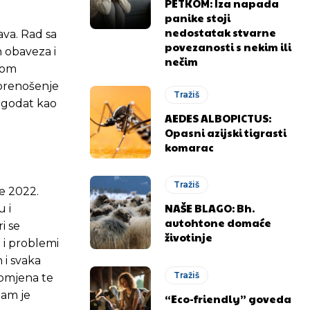
PETKOM: Iza napada
panike stoji
nedostatak stvarne
ava. Rad sa
povezanosti s nekim ili
h obaveza i
nečim
stom
 prenošenje
Tražiš
lagodat kao
AEDES ALBOPICTUS:
Opasni azijski tigrasti
komarac
Tražiš
je 2022.
NAŠE BLAGO: Bh.
u i
autohtone domaće
i se
životinje
e i problemi
 i svaka
Tražiš
romjena te
nam je
“Eco-friendly” goveda