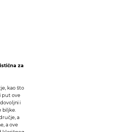
istična za
je, kao što
vi put ove
ovoljni i
biljke.
dručje, a
e, a ove