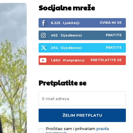
Socijalne mreže
SVIĐA MI SE
6,325
Ljubitelji
PRATITE
402
Sljedbenici
PRATITE
294
Sljedbenici
PRETPLATITE SE
1,690
Pretplatnici
Pretplatite se
ŽELIM PRETPLATU
Pročitao sam i prihvatam
pravila
privatnosti.