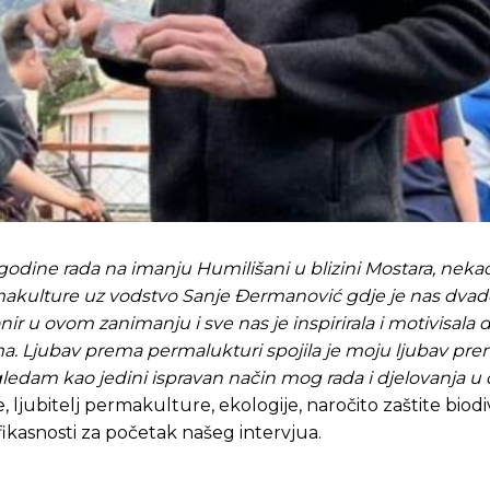
odine rada na imanju Humilišani u blizini Mostara, neka
rmakulture uz vodstvo Sanje Đermanović gdje je nas dva
ir u ovom zanimanju i sve nas je inspirirala i motivisala d
a. Ljubav prema permalukturi spojila je moju ljubav pre
gledam kao jedini ispravan način mog rada i djelovanja u 
e, ljubitelj permakulture, ekologije, naročito zaštite biod
fikasnosti za početak našeg intervjua.