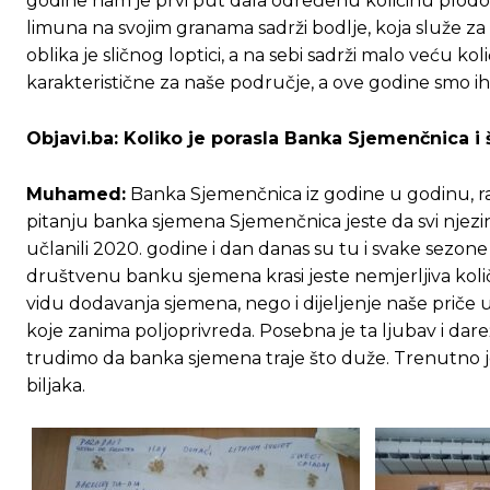
godine nam je prvi put dala određenu količinu plodova
limuna na svojim granama sadrži bodlje, koja služe za 
oblika je sličnog loptici, a na sebi sadrži malo veću kol
karakteristične za naše područje, a ove godine smo 
Objavi.ba:
Koliko je porasla Banka Sjemenčnica i 
Muhamed:
Banka Sjemenčnica iz godine u godinu, ras
pitanju banka sjemena Sjemenčnica jeste da svi njezini 
učlanili 2020. godine i dan danas su tu i svake sez
društvenu banku sjemena krasi jeste nemjerljiva količ
vidu dodavanja sjemena, nego i dijeljenje naše priče
koje zanima poljoprivreda. Posebna je ta ljubav i darežlj
trudimo da banka sjemena traje što duže. Trenutno je u
biljaka.