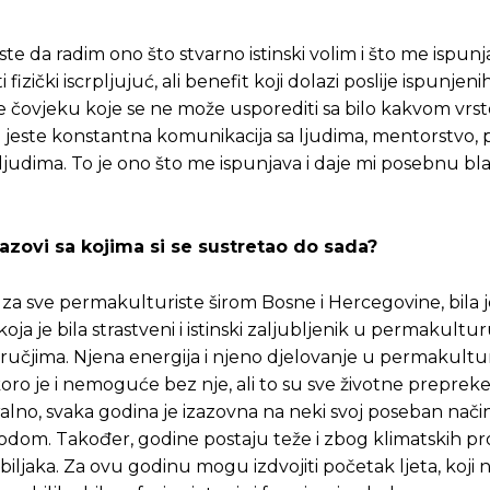
este da radim ono što stvarno istinski volim i što me ispunj
izički iscrpljujuć, ali benefit koji dolazi poslije ispunjeni
nje čovjeku koje se ne može usporediti sa bilo kakvom vr
la jeste konstantna komunikacija sa ljudima, mentorstvo,
 ljudima. To je ono što me ispunjava i daje mi posebnu b
 izazovi sa kojima si se sustretao do sada?
i i za sve permakulturiste širom Bosne i Hercegovine, bila 
a je bila strastveni i istinski zaljubljenik u permakultur
učjima. Njena energija i njeno djelovanje u permakultur
skoro je i nemoguće bez nje, ali to su sve životne preprek
alno, svaka godina je izazovna na neki svoj poseban način
rirodom. Također, godine postaju teže i zbog klimatskih p
oj biljaka. Za ovu godinu mogu izdvojiti početak ljeta, koji 