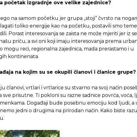
na početak izgradnje ove velike zajednice?
 nego na samom početku jer grupa „stoji“ čvrsto na noga
lagati toliko energije kao na početku, postavili smo temel
i. Porast interesovanja se zaista ne može mjeriti jer iz 
 našu priču, a svi oni koji imaju interesovanja prema urb
no mogu reći, regionalna zajednica, mada prerastamo i u
gih kontinenata.
đaja na kojim su se okupili članovi i članice grupe?
članovi, vrtlari i vrtlarice su stvarno na svoj način poseb
sve prisutne. Ti pokloni su razne sadnice povrća, voća, l
m sjemenkama. Događaji bude posebnu emociju kod ljudi, 
rinemo jedni o drugima na prirodan način. Kako biste raz
u.