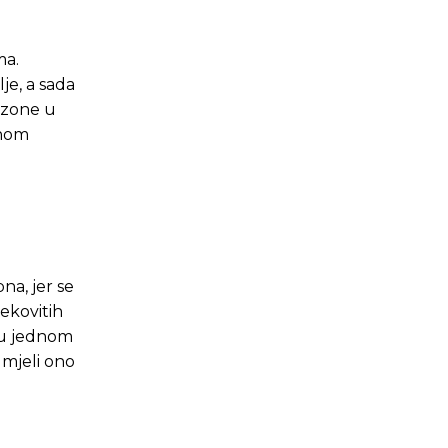
ma.
je, a sada
sezone u
anom
na, jer se
jekovitih
a u jednom
umjeli ono