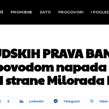
IŠ
PROMJENE
ZATO
PROGOVORI
I POGLE
UDSKIH PRAVA BAN
 povodom napada 
d strane Milorada
X
Linkedin
Telegram
Viber