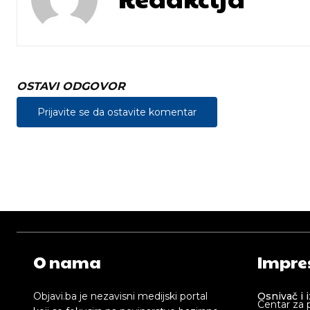
OSTAVI ODGOVOR
Prijavite se da ostavite komentar
O nama
Impre
Objavi.ba je nezavisni medijski portal
Osnivač i 
Centar za 