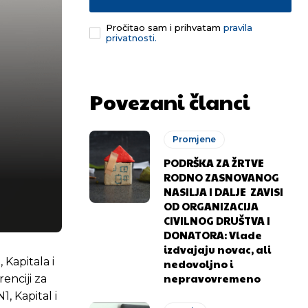
Pročitao sam i prihvatam
pravila
privatnosti.
Povezani članci
Promjene
PODRŠKA ZA ŽRTVE
RODNO ZASNOVANOG
NASILJA I DALJE ZAVISI
OD ORGANIZACIJA
CIVILNOG DRUŠTVA I
DONATORA: Vlade
izdvajaju novac, ali
Kapitala i
nedovoljno i
nepravovremeno
enciji za
, Kapital i