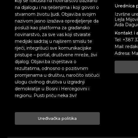
koji se fokusira na novinarstvo bazirano
Urednica p
na dijalogu i na rješenjima i koji govori o
stvarnom životu ljudi. Objavi.ba svojim
Izvršne ur
Lejla Mijov
nazivom jasno izražava opredjeljenje da
Aida Dagud
posluži kao platforma za građansko
Kontakt i 
novinarstvo, za sve vas koji stvarate
Tel: +387 
medijski sadržaj u najširem smislu te
Mail: redak
riječi, integrišući sve komunikacijske
Adresa: Ma
pristupe – portal, društvene mreže, živi
dijalog. Objavi.ba izvještava o
rezultatima, odnosno o pozitivnim
promjenama u društvu, naročito ističući
ulogu civilnog društva u izgradnji
demokratije u Bosni i Hercegovini i
regionu. Pusti priču neka živi!
Uređivačka politika