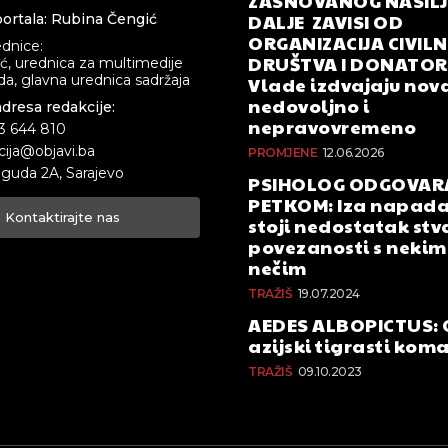
ZASNOVANOG NASILJA
DALJE ZAVISI OD
ortala: Rubina Čengić
ORGANIZACIJA CIVIL
ednice:
DRUŠTVA I DONATOR
ić, urednica za multimedije
a, glavna urednica sadržaja
Vlade izdvajaju nova
nedovoljno i
adresa redakcije:
nepravovremeno
33 644 810
cija@objavi.ba
PROMJENE
12.06.2026
guda 2A, Sarajevo
PSIHOLOG ODGOVAR
PETKOM: Iza napada
Kontaktirajte nas
stoji nedostatak stv
povezanosti s nekim 
nečim
TRAŽIŠ
19.07.2024
AEDES ALBOPICTUS: 
azijski tigrasti kom
TRAŽIŠ
09.10.2023