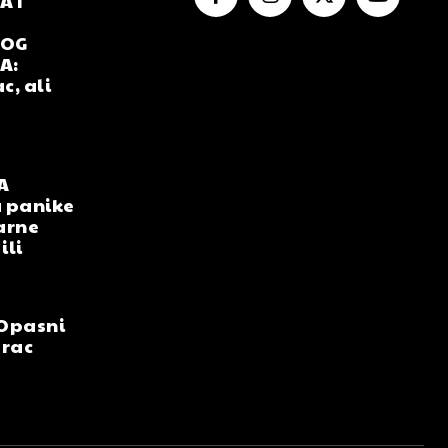
 I
NOG
A:
c, ali
A
 panike
arne
ili
Opasni
arac