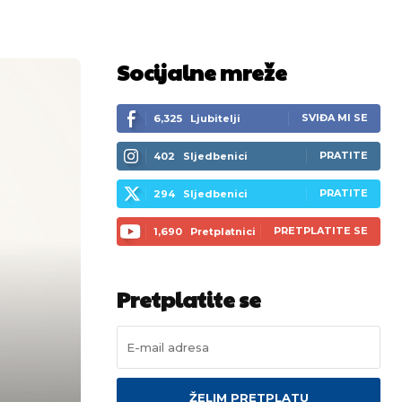
Socijalne mreže
SVIĐA MI SE
6,325
Ljubitelji
PRATITE
402
Sljedbenici
PRATITE
294
Sljedbenici
PRETPLATITE SE
1,690
Pretplatnici
Pretplatite se
ŽELIM PRETPLATU