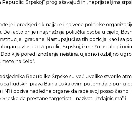
 Republici Srpskoj” proglašavajući ih „neprijateljima srp
e je i predsjednik najjače i najveće političke organizacij
e facto on je i najsnažnija politička osoba u cijeloj Bosni
Pusti priču da živi!
Pusti priču da živi!
tucije i građane. Nastupajući sa tih pozicija, kao i sa po
olugama vlasti u Republici Srpskoj, između ostalog i oni
 Dodik je pored iznošenja neistina, ujedno i ozbiljno ugro
 „mete na čelo”.
ste odlučili da pustite Vašu priču da živi, Redakcija Objavi
ste odlučili da pustite Vašu priču da živi, Redakcija Objavi
 predsjednika Republike Srpske su već uveliko stvorile at
i. Kuća ljudskih prava Banja Luka ovim putem daje punu 
 i N1 i poziva nadležne organe da rade svoj posao časno i
Srpske da prestane targetirati i nazivati „izdajnicima” i