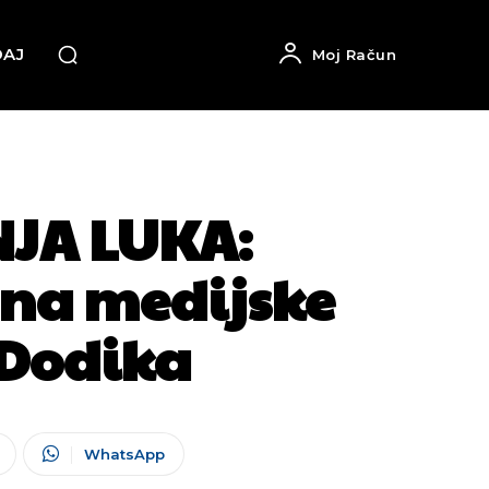
DAJ
Moj Račun
JA LUKA:
na medijske
 Dodika
WhatsApp