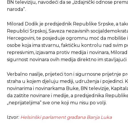
BN televiziju, navodeći da se „izdajnički odnose prema
naroda”.
Milorad Dodik je predsjednik Republike Srpske, a takođ
Republici Srpskoj, Saveza nezavisnih socijaldemokrata. D
Hercegovini, te posjeduje ogromnu moć da mobiliše insti
osobe koja ima stvarnu, faktičku kontrolu nad svim p
represivnim, izjavama protiv medija i novinara, Milorad
sigurnost novinara ovih medija direktno im stavljajući
Ovim putem želimo da vam se zahvalimo što 
Ovim putem želimo da vam se zahvalimo što 
Verbalno nasilje, prijeteći ton i sigurnosne prijetnje
straha u kojem djeluju mediji, udruženja i pojedinc
novinarima i novinarkama Buke, BN televizije, Kapitala
[wpuf_form id=”7463”]
[wpuf_form id=”7463”]
da zaštite novinare i medije, a predsjednika Republike 
„neprijateljima” sve one koji mu nisu po volji.
Izvor:
Helsinški parlament građana Banja Luka