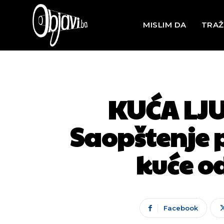
MISLIM DA
TRAŽ
KUĆA LJ
Saopštenje
kuće o
Facebook