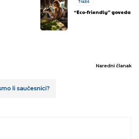
Tražiš
“Eco-friendly” goveda
Naredni članak
mo li saučesnici?