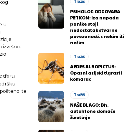
Tražiš
skog
PSIHOLOG ODGOVARA
PETKOM: Iza napada
panike stoji
e u
nedostatak stvarne
 i
povezanosti s nekim ili
zicije
nečim
m izvršno-
zio
Tražiš
AEDES ALBOPICTUS:
.ba
.ba
Opasni azijski tigrasti
mosferu
komarac
podršku
 pošteno, te
Tražiš
NAŠE BLAGO: Bh.
autohtone domaće
životinje