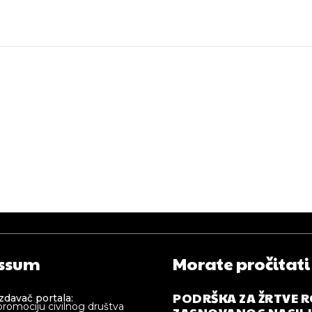
ssum
Morate pročitati
PODRŠKA ZA ŽRTVE 
izdavač portala:
promociju civilnog društva