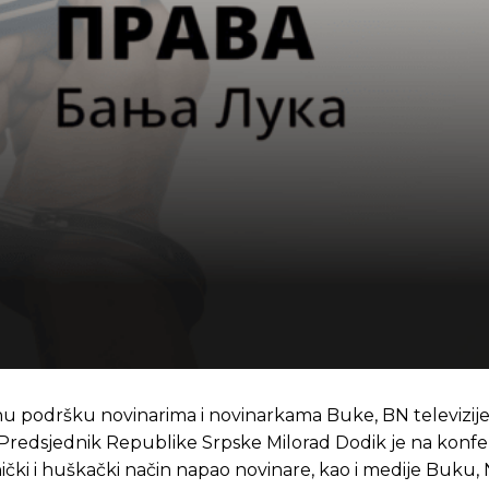
 podršku novinarima i novinarkama Buke, BN televizije, 
redsjednik Republike Srpske Milorad Dodik je na konfer
čki i huškački način napao novinare, kao i medije Buku, N1