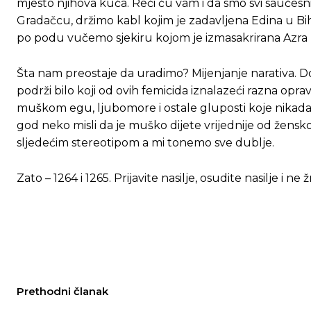
mjesto njihova kuća. Reći ću vam i da smo svi saučesnic
Gradačcu, držimo kabl kojim je zadavljena Edina u Bih
po podu vučemo sjekiru kojom je izmasakrirana Azra
Šta nam preostaje da uradimo? Mijenjanje narativa.
podrži bilo koji od ovih femicida iznalazeći razna op
muškom egu, ljubomore i ostale gluposti koje nikada 
god neko misli da je muško dijete vrijednije od žensko
sljedećim stereotipom a mi tonemo sve dublje.
Zato – 1264 i 1265. Prijavite nasilje, osudite nasilje i
Prethodni članak