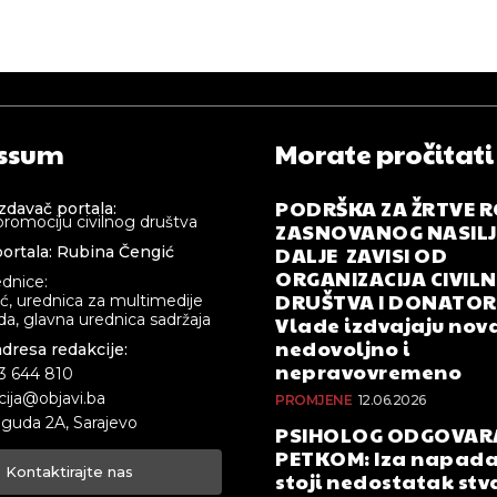
ssum
Morate pročitati
PODRŠKA ZA ŽRTVE 
izdavač portala:
promociju civilnog društva
ZASNOVANOG NASILJA
DALJE ZAVISI OD
ortala: Rubina Čengić
ORGANIZACIJA CIVIL
ednice:
DRUŠTVA I DONATOR
ić, urednica za multimedije
a, glavna urednica sadržaja
Vlade izdvajaju nova
nedovoljno i
adresa redakcije:
nepravovremeno
33 644 810
cija@objavi.ba
PROMJENE
12.06.2026
guda 2A, Sarajevo
PSIHOLOG ODGOVAR
PETKOM: Iza napada
Kontaktirajte nas
stoji nedostatak stv