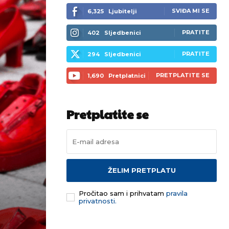
SVIĐA MI SE
6,325
Ljubitelji
PRATITE
402
Sljedbenici
PRATITE
294
Sljedbenici
PRETPLATITE SE
1,690
Pretplatnici
Pretplatite se
ŽELIM PRETPLATU
Pročitao sam i prihvatam
pravila
privatnosti.