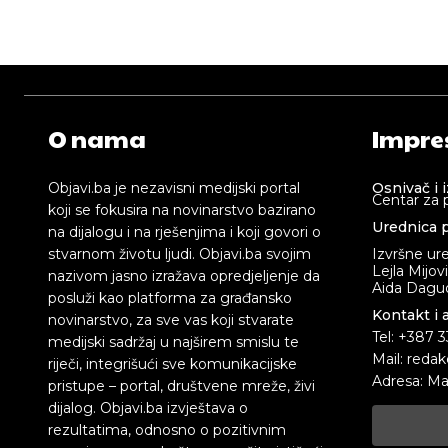
O nama
Impre
Objavi.ba je nezavisni medijski portal
Osnivač i 
Centar za 
koji se fokusira na novinarstvo bazirano
Urednica p
na dijalogu i na rješenjima i koji govori o
stvarnom životu ljudi. Objavi.ba svojim
Izvršne ur
Lejla Mijov
nazivom jasno izražava opredjeljenje da
Aida Dagud
posluži kao platforma za građansko
Kontakt i 
novinarstvo, za sve vas koji stvarate
Tel: +387 
medijski sadržaj u najširem smislu te
Mail: redak
riječi, integrišući sve komunikacijske
Adresa: Ma
pristupe – portal, društvene mreže, živi
dijalog. Objavi.ba izvještava o
rezultatima, odnosno o pozitivnim