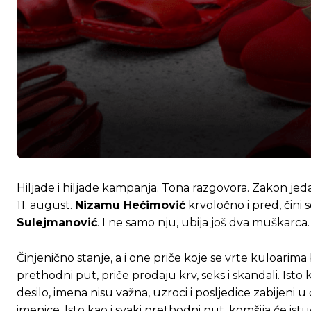
Hiljade i hiljade kampanja. Tona razgovora. Zakon jed
11. august.
Nizamu Hećimović
krvoločno i pred, čini 
Sulejmanović
. I ne samo nju, ubija još dva muškarca.
Činjenično stanje, a i one priče koje se vrte kuloari
prethodni put, priče prodaju krv, seks i skandali. Isto
desilo, imena nisu važna, uzroci i posljedice zabijeni
imenice. Isto kao i svaki prethodni put, komšija će is