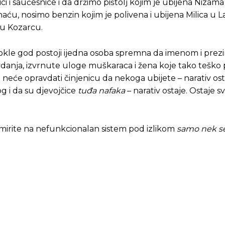
i i saučesnice i da držimo pištolj kojim je ubijena Nizama
aću, nosimo benzin kojim je polivena i ubijena Milica u L
 u Kozarcu.
 Dokle god postoji ijedna osoba spremna da imenom i pr
ravdanja, izvrnute uloge muškaraca i žena koje tako teško
neće opravdati činjenicu da nekoga ubijete – narativ ost
g i da su djevojčice
tuđa nafaka
– narativ ostaje. Ostaje s
 ne žmirite na nefunkcionalan sistem pod izlikom
samo nek s