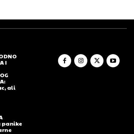
RODNO
 I
NOG
A:
c, ali
A
 panike
arne