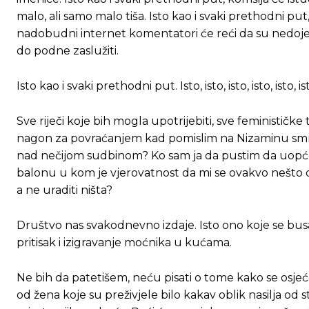
malo, ali samo malo tiša. Isto kao i svaki prethodni pu
nadobudni internet komentatori će reći da su nedojeba
do podne zaslužiti.
Isto kao i svaki prethodni put. Isto, isto, isto, isto, isto, is
Sve riječi koje bih mogla upotrijebiti, sve feminističke
nagon za povraćanjem kad pomislim na Nizaminu smrt.
nad nečijom sudbinom? Ko sam ja da pustim da uopće
balonu u kom je vjerovatnost da mi se ovakvo nešto 
a ne uraditi ništa?
Društvo nas svakodnevno izdaje. Isto ono koje se busa
Ovim putem želimo da vam se zahvalimo što 
Ovim putem želimo da vam se zahvalimo što 
pritisak i izigravanje moćnika u kućama.
Ne bih da patetišem, neću pisati o tome kako se osje
[wpuf_form id=”7463”]
[wpuf_form id=”7463”]
od žena koje su preživjele bilo kakav oblik nasilja od