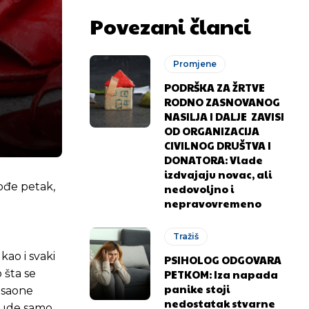
Povezani članci
Promjene
PODRŠKA ZA ŽRTVE
RODNO ZASNOVANOG
NASILJA I DALJE ZAVISI
OD ORGANIZACIJA
CIVILNOG DRUŠTVA I
DONATORA: Vlade
izdvajaju novac, ali
ođe petak,
nedovoljno i
nepravovremeno
Tražiš
kao i svaki
PSIHOLOG ODGOVARA
PETKOM: Iza napada
 šta se
panike stoji
misaone
nedostatak stvarne
 bude samo