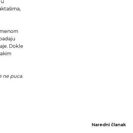
 u
aktašima,
ezimenom
 padaju
aje. Dokle
vakim
e ne puca
.
Naredni članak