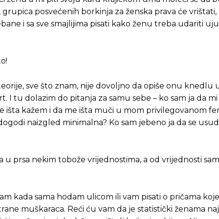
t, grupica posvećenih borkinja za ženska prava će vrištati,
ne i sa sve smajlijima pisati kako ženu treba udariti uju
to!
 teorije, sve što znam, nije dovoljno da opiše onu knedlu u
 I tu dolazim do pitanja za samu sebe – ko sam ja da mi
 išta kažem i da me išta muči u mom privilegovanom fe
Pusti priču da živi!
Pusti priču da živi!
dogodi naizgled minimalna? Ko sam jebeno ja da se usudi
 u prsa nekim tobože vrijednostima, a od vrijednosti sam
ste odlučili da pustite Vašu priču da živi, Redakcija Objavi
ste odlučili da pustite Vašu priču da živi, Redakcija Objavi
ćam kada sama hodam ulicom ili vam pisati o pričama koj
 strane muškaraca. Reći ću vam da je statistički ženama na