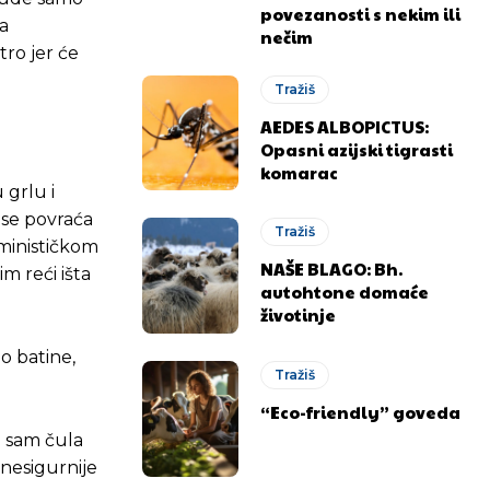
povezanosti s nekim ili
 a
nečim
tro jer će
Tražiš
AEDES ALBOPICTUS:
Opasni azijski tigrasti
komarac
 grlu i
 se povraća
Tražiš
minističkom
NAŠE BLAGO: Bh.
m reći išta
autohtone domaće
životinje
o batine,
.ba
.ba
Tražiš
“Eco-friendly” goveda
e sam čula
jnesigurnije