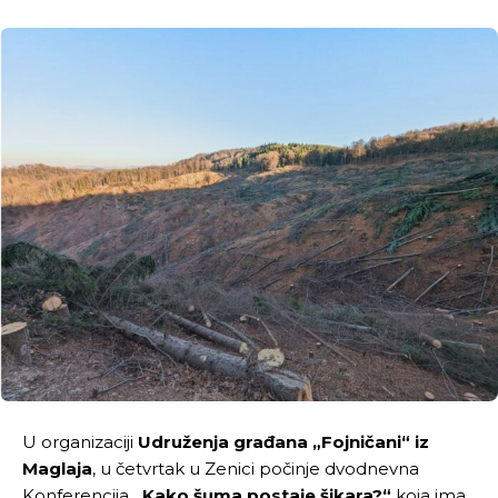
U organizaciji
Udruženja građana „Fojničani“ iz
Maglaja
, u četvrtak u Zenici počinje dvodnevna
Konferencija
„Kako šuma postaje šikara?“
koja ima