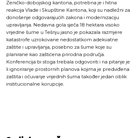
Zeničko-dobojskog kantona, potrebna je i hitna
reakcija Vlade i Skupštine Kantona, koji su nadležni za
donošenje odgovarajućih zakona i modernizaciju
upravljanja. Nedavna gola sječa 18 hektara visoko
vrijedne šume u Tešnju jasno je pokazala razmjere
katastrofe uzrokovane nedostatkom adekvatne
zaštite i upravljanja, posebno za šume koje su
planirane kao zaštićena prirodna područja.
Konferencija bi stoga trebala odgovoriti i na pitanje je
li ignoriranje prostornih planova kojima je predviđena
zaštita i očuvanje vrijednih šuma također jedan oblik
Pusti priču da živi!
Pusti priču da živi!
institucionalne korupcije.
Ovim putem želimo da vam se zahvalimo što ste
Ovim putem želimo da vam se zahvalimo što ste
odlučili da pustite Vašu priču da živi, Redakcija
odlučili da pustite Vašu priču da živi, Redakcija
Objavi.ba
Objavi.ba