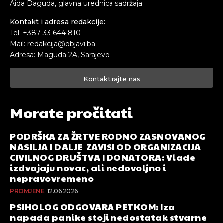
Aida Daguda, glavna urednica sadržaja
Kontakt i adresa redakcije:
Tel: +387 33 644 810
Mail: redakcija@objavi.ba
Adresa: Maguda 2A, Sarajevo
Kontaktirajte nas
Morate pročitati
PODRŠKA ZA ŽRTVE RODNO ZASNOVANOG
NASILJA I DALJE ZAVISI OD ORGANIZACIJA
CIVILNOG DRUŠTVA I DONATORA: Vlade
izdvajaju novac, ali nedovoljno i
nepravovremeno
PROMJENE
12.06.2026
PSIHOLOG ODGOVARA PETKOM: Iza
napada panike stoji nedostatak stvarne