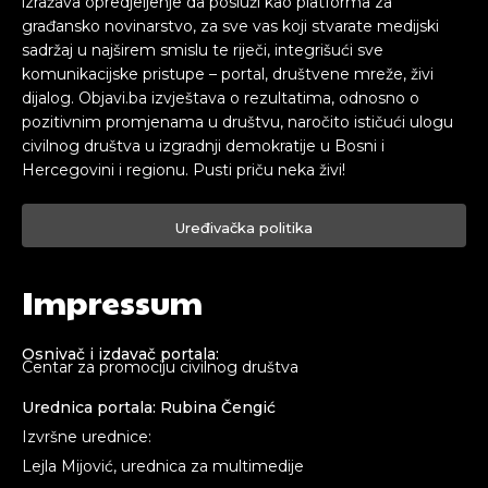
izražava opredjeljenje da posluži kao platforma za
građansko novinarstvo, za sve vas koji stvarate medijski
sadržaj u najširem smislu te riječi, integrišući sve
komunikacijske pristupe – portal, društvene mreže, živi
dijalog. Objavi.ba izvještava o rezultatima, odnosno o
pozitivnim promjenama u društvu, naročito ističući ulogu
civilnog društva u izgradnji demokratije u Bosni i
Hercegovini i regionu. Pusti priču neka živi!
Uređivačka politika
Impressum
Osnivač i izdavač portala:
Centar za promociju civilnog društva
Urednica portala: Rubina Čengić
Izvršne urednice:
Lejla Mijović, urednica za multimedije