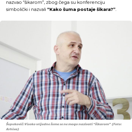
nazvao “šikarom”, zbog čega su konferenciju
simbolički i nazvali
“Kako šuma postaje šikara?”
.
Šupuković: Visoko vrijedne šume se ne mogu nazivati “šikarom” (Foto:
Arhiva)