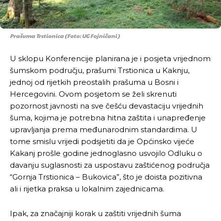
Prašuma Trstionica (Foto: UG Fojničani)
U sklopu Konferencije planirana je i posjeta vrijednom
šumskom području, prašumi Trstionica u Kaknju,
jednoj od rijetkih preostalih prašuma u Bosni i
Hercegovini. Ovom posjetom se želi skrenuti
pozornost javnosti na sve češću devastaciju vrijednih
šuma, kojima je potrebna hitna zaštita i unapređenje
upravljanja prema međunarodnim standardima. U
tome smislu vrijedi podsjetiti da je Općinsko vijeće
Kakanj prošle godine jednoglasno usvojilo Odluku o
davanju suglasnosti za uspostavu zaštićenog područja
“Gornja Trstionica – Bukovica”, što je doista pozitivna
ali i rijetka praksa u lokalnim zajednicama.
Ipak, za značajniji korak u zaštiti vrijednih šuma