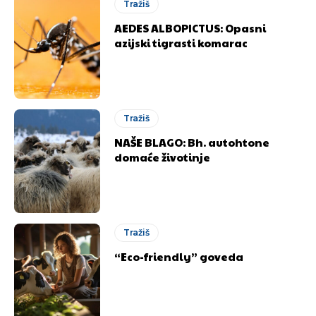
Tražiš
AEDES ALBOPICTUS: Opasni
azijski tigrasti komarac
Tražiš
NAŠE BLAGO: Bh. autohtone
domaće životinje
Tražiš
“Eco-friendly” goveda