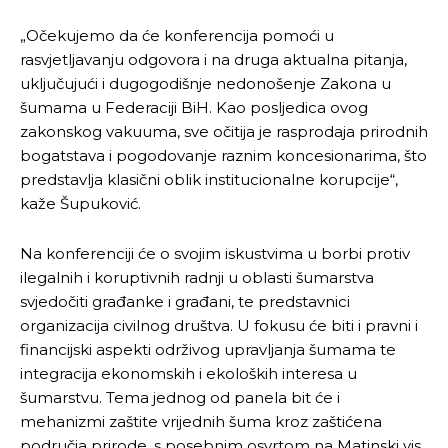
„Očekujemo da će konferencija pomoći u
rasvjetljavanju odgovora i na druga aktualna pitanja,
uključujući i dugogodišnje nedonošenje Zakona u
šumama u Federaciji BiH. Kao posljedica ovog
zakonskog vakuuma, sve očitija je rasprodaja prirodnih
bogatstava i pogodovanje raznim koncesionarima, što
predstavlja klasični oblik institucionalne korupcije“,
kaže Šupuković.
Na konferenciji će o svojim iskustvima u borbi protiv
ilegalnih i koruptivnih radnji u oblasti šumarstva
svjedočiti građanke i građani, te predstavnici
organizacija civilnog društva. U fokusu će biti i pravni i
financijski aspekti održivog upravljanja šumama te
integracija ekonomskih i ekoloških interesa u
šumarstvu. Tema jednog od panela bit će i
mehanizmi zaštite vrijednih šuma kroz zaštićena
područja prirode, s posebnim osvrtom na Matinski vis