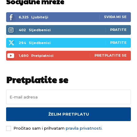
Socijalne mreže
[wpuf_form id=”7463”]
[wpuf_form id=”7463”]
SVIĐA MI SE
6,325
Ljubitelji
PRATITE
402
Sljedbenici
PRATITE
294
Sljedbenici
PRETPLATITE SE
1,690
Pretplatnici
Pretplatite se
ŽELIM PRETPLATU
Pročitao sam i prihvatam
pravila privatnosti.