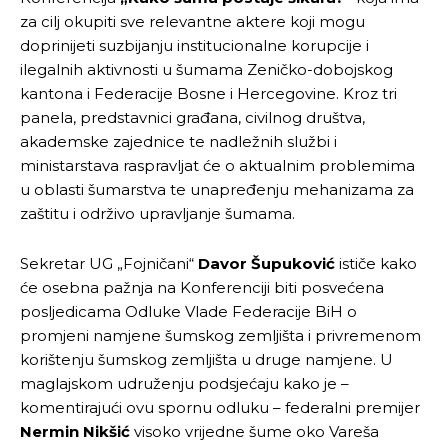
za cilj okupiti sve relevantne aktere koji mogu
doprinijeti suzbijanju institucionalne korupcije i
ilegalnih aktivnosti u šumama Zeničko-dobojskog
kantona i Federacije Bosne i Hercegovine. Kroz tri
panela, predstavnici građana, civilnog društva,
akademske zajednice te nadležnih službi i
ministarstava raspravljat će o aktualnim problemima
u oblasti šumarstva te unapređenju mehanizama za
zaštitu i održivo upravljanje šumama.
Sekretar UG „Fojničani“
Davor Šupuković
ističe kako
će osebna pažnja na Konferenciji biti posvećena
posljedicama Odluke Vlade Federacije BiH o
promjeni namjene šumskog zemljišta i privremenom
korištenju šumskog zemljišta u druge namjene. U
maglajskom udruženju podsjećaju kako je –
komentirajući ovu spornu odluku – federalni premijer
Nermin Nikšić
visoko vrijedne šume oko Vareša