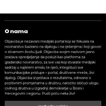
O nama
Objavi.ba je nezavisni medijski portal koji se fokusira na
novinarstvo bazirano na dijalogu i na rješenjima i koji govori
o stvarnom životu ljudi. Objavi.ba svojim nazivom jasno
izražava opredjeljenje da posluži kao platforma za
građansko novinarstvo, za sve vas koji stvarate medijski
sadržaj u najširem smislu te riječi, integrišući sve
komunikacijske pristupe – portal, društvene mreže, živi
dijalog. Objavi.ba izvještava o rezultatima, odnosno o
pozitivnim promjenama u društvu, naročito ističući ulogu
civilnog društva u izgradnji demokratije u Bosni i
Hercegovini i regionu. Pusti priču neka živi!
Uređivačka politika