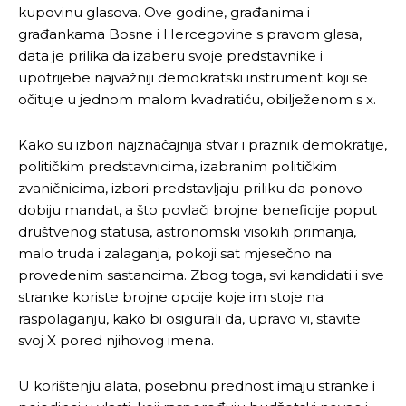
kupovinu glasova. Ove godine, građanima i
građankama Bosne i Hercegovine s pravom glasa,
data je prilika da izaberu svoje predstavnike i
upotrijebe najvažniji demokratski instrument koji se
očituje u jednom malom kvadratiću, obilježenom s x.
Kako su izbori najznačajnija stvar i praznik demokratije,
političkim predstavnicima, izabranim političkim
zvaničnicima, izbori predstavljaju priliku da ponovo
dobiju mandat, a što povlači brojne beneficije poput
društvenog statusa, astronomski visokih primanja,
malo truda i zalaganja, pokoji sat mjesečno na
provedenim sastancima. Zbog toga, svi kandidati i sve
stranke koriste brojne opcije koje im stoje na
raspolaganju, kako bi osigurali da, upravo vi, stavite
svoj X pored njihovog imena.
U korištenju alata, posebnu prednost imaju stranke i