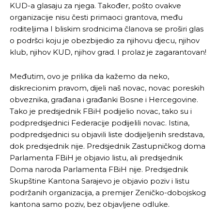
KUD-a glasaju za njega. Također, pošto ovakve
organizacije nisu česti primaoci grantova, među
roditeljima I bliskim srodnicima članova se proširi glas
o podršci koju je obezbijedio za njihovu djecu, njihov
klub, njihov KUD, njihov grad. I prolaz je zagarantovan!
Međutim, ovo je prilika da kažemo da neko,
diskrecionim pravom, dijeli naš novac, novac poreskih
obveznika, građana i građanki Bosne i Hercegovine.
Tako je predsjednik FBiH podijelio novac, tako su i
podpredsjednici Federacije podijelili novac. Istina,
podpredsjednici su objavili liste dodijeljenih sredstava,
dok predsjednik nije. Predsjednik Zastupničkog doma
Parlamenta FBiH je objavio listu, ali predsjednik
Doma naroda Parlamenta FBiH nije. Predsjednik
Skupštine Kantona Sarajevo je objavio poziv i listu
podržanih organizacija, a premijer Zeničko-dobojskog
kantona samo poziv, bez objavljene odluke.