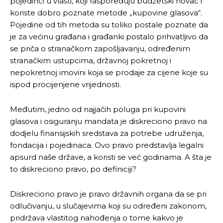
pojedinci u vlasti, koji raspoređuju budžetski novac i
koriste dobro poznate metode „kupovine glasova“.
Pojedine od tih metoda su toliko postale poznate da
je za većinu građana i građanki postalo prihvatljivo da
se priča o stranačkom zapošljavanju, određenim
stranačkim ustupcima, državnoj pokretnoj i
nepokretnoj imovini koja se prodaje za cijene koje su
ispod procijenjene vrijednosti.
Međutim, jedno od najjačih poluga pri kupovini
glasova i osiguranju mandata je diskreciono pravo na
dodjelu finansijskih sredstava za potrebe udruženja,
fondacija i pojedinaca. Ovo pravo predstavlja legalni
apsurd naše države, a koristi se već godinama. A šta je
to diskreciono pravo, po definiciji?
Diskreciono pravo je pravo državnih organa da se pri
odlučivanju, u slučajevima koji su određeni zakonom,
pridržava vlastitog nahođenja o tome kakvo je