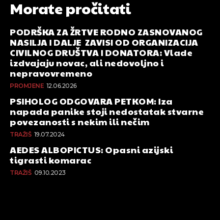
Morate pročitati
PODRŠKA ZA ŽRTVE RODNO ZASNOVANOG
NASILJA I DALJE ZAVISI OD ORGANIZACIJA
CIVILNOG DRUŠTVA I DONATORA: Vlade
izdvajaju novac, ali nedovoljno i
nepravovremeno
PROMJENE
12.06.2026
PSIHOLOG ODGOVARA PETKOM: Iza
napada panike stoji nedostatak stvarne
povezanosti s nekim ili nečim
TRAŽIŠ
19.07.2024
AEDES ALBOPICTUS: Opasni azijski
tigrasti komarac
TRAŽIŠ
09.10.2023