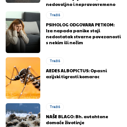
nedovoljno i nepravovremeno
Tražiš
PSIHOLOG ODGOVARA PETKOM:
Iza napada panike stoji
nedostatak stvarne povezanosti
s nekim ili nečim
Tražiš
AEDES ALBOPICTUS: Opasni
azijski tigrasti komarac
Tražiš
NAŠE BLAGO: Bh. autohtone
domaće životinje