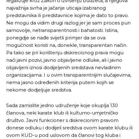
legalizuje kroz Zakon o izvršenju budžeta, a njegova
najvažnija svrha je jačanje uticaja izabranog
predstavnika ili predstavnice kojima je dato to pravo.
Ne mogu da vidim drugi razlog jer je sam proces pun
samovolje, netransparentnosti i bahatosti. Istina,
ponegdje se nađe svijetli primjer da se ova
mogućnost koristi na, donekle, transparentan način.
Pa tako se pri korištenju diskrecionog prava mogu
naći javni pozivi, javno objavljene odluke, ali i javno
objavljeni iznosi dodijeljenih sredstava nevladinim
organizacijama. I u ovim transparentnijim slučajevima,
nema jasno određenih kriterija putem kojih se
nekome dodjeljuje sredstva.
Sada zamislite jedno udruženje koje okuplja 130
članova, neki karate klub ili kulturno-umjetničko
društvo. Javni funkcioner s diskrecionim pravom
donese odluku i dodijeli sredstva ovom karate klubu ili
ovom KUD-u pod uslovom da članovi tog kluba i