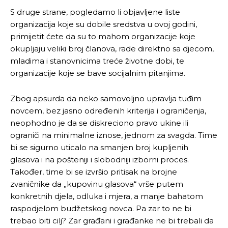
S druge strane, pogledamo li objavljene liste
organizacija koje su dobile sredstva u ovoj godini,
primijetit ćete da su to mahom organizacije koje
okupljaju veliki broj članova, rade direktno sa djecom,
mladima i stanovnicima treće životne dobi, te
organizacije koje se bave socijalnim pitanjima.
Zbog apsurda da neko samovoljno upravlja tuđim
novcem, bez jasno određenih kriterija i ograničenja,
neophodno je da se diskreciono pravo ukine ili
ograniči na minimalne iznose, jednom za svagda. Time
bi se sigurno uticalo na smanjen broj kupljenih
glasova i na pošteniji i slobodniji izborni proces.
Također, time bi se izvršio pritisak na brojne
zvaničnike da „kupovinu glasova“ vrše putem
Pusti priču da živi!
Pusti priču da živi!
konkretnih djela, odluka i mjera, a manje bahatom
raspodjelom budžetskog novca. Pa zar to ne bi
trebao biti cilj? Zar građani i građanke ne bi trebali da