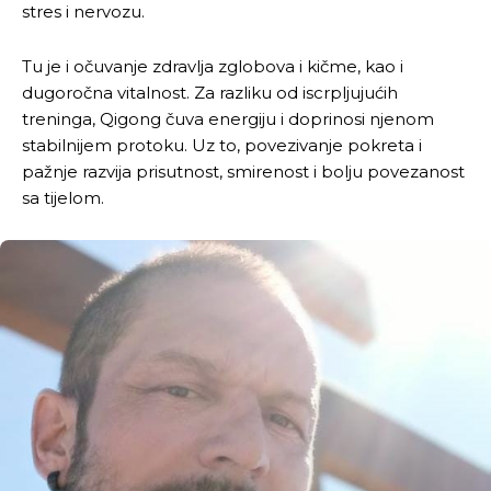
stres i nervozu.
Tu je i očuvanje zdravlja zglobova i kičme, kao i
dugoročna vitalnost. Za razliku od iscrpljujućih
treninga, Qigong čuva energiju i doprinosi njenom
stabilnijem protoku. Uz to, povezivanje pokreta i
pažnje razvija prisutnost, smirenost i bolju povezanost
sa tijelom.