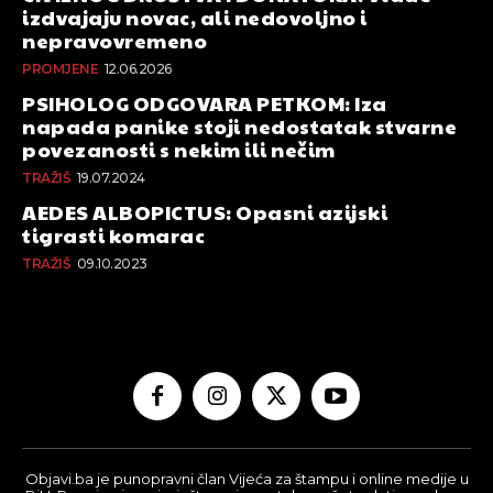
izdvajaju novac, ali nedovoljno i
nepravovremeno
PROMJENE
12.06.2026
PSIHOLOG ODGOVARA PETKOM: Iza
napada panike stoji nedostatak stvarne
povezanosti s nekim ili nečim
TRAŽIŠ
19.07.2024
AEDES ALBOPICTUS: Opasni azijski
tigrasti komarac
TRAŽIŠ
09.10.2023
Objavi.ba je punopravni član Vijeća za štampu i online medije u