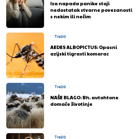
Iza napada panike stoji
nedostatak stvarne povezanosti
s nekim ili nečim
Tražiš
AEDES ALBOPICTUS: Opasni
azijski tigrasti komarac
Tražiš
NAŠE BLAGO: Bh. autohtone
domaće životinje
Tražiš