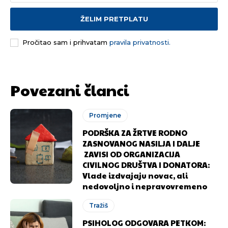
ŽELIM PRETPLATU
Pročitao sam i prihvatam
pravila privatnosti.
Povezani članci
Promjene
PODRŠKA ZA ŽRTVE RODNO
ZASNOVANOG NASILJA I DALJE
ZAVISI OD ORGANIZACIJA
CIVILNOG DRUŠTVA I DONATORA:
Vlade izdvajaju novac, ali
nedovoljno i nepravovremeno
Tražiš
PSIHOLOG ODGOVARA PETKOM: