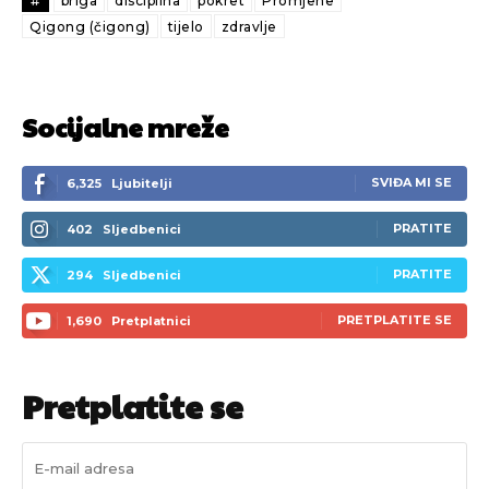
#
briga
disciplina
pokret
Promjene
Qigong (čigong)
tijelo
zdravlje
[wpuf_form id=”7463”]
[wpuf_form id=”7463”]
Socijalne mreže
SVIĐA MI SE
6,325
Ljubitelji
PRATITE
402
Sljedbenici
PRATITE
294
Sljedbenici
PRETPLATITE SE
1,690
Pretplatnici
Pretplatite se