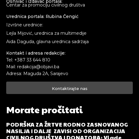
Osnivač i izdavač portala:
Centar za promociju civilnog društva
Urednica portala: Rubina Čengić
Izvršne urednice:
Lejla Mijović, urednica za multimedije
Aida Daguda, glavna urednica sadržaja
Kontakt i adresa redakcije:
Tel: +387 33 644 810
Mail: redakcija@objavi.ba
Adresa: Maguda 2A, Sarajevo
Kontaktirajte nas
Morate pročitati
PODRŠKA ZA ŽRTVE RODNO ZASNOVANOG
NASILJA I DALJE ZAVISI OD ORGANIZACIJA
CIVILNOG DRUŠTVA I DONATORA: Vlade