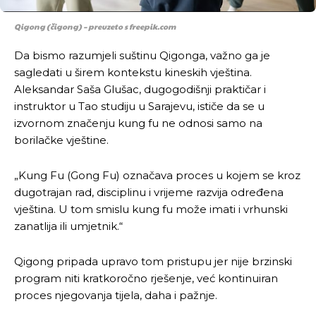
Qigong (čigong) – preuzeto s freepik.com
Da bismo razumjeli suštinu Qigonga, važno ga je
sagledati u širem kontekstu kineskih vještina.
Aleksandar Saša Glušac, dugogodišnji praktičar i
instruktor u Tao studiju u Sarajevu, ističe da se u
izvornom značenju kung fu ne odnosi samo na
borilačke vještine.
„Kung Fu (Gong Fu) označava proces u kojem se kroz
dugotrajan rad, disciplinu i vrijeme razvija određena
vještina. U tom smislu kung fu može imati i vrhunski
zanatlija ili umjetnik.“
Qigong pripada upravo tom pristupu jer nije brzinski
program niti kratkoročno rješenje, već kontinuiran
proces njegovanja tijela, daha i pažnje.