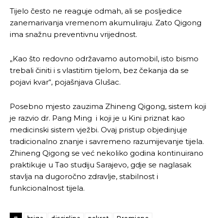
Tijelo često ne reaguje odmah, ali se posljedice
zanemarivanja vremenom akumuliraju. Zato Qigong
ima snažnu preventivnu vrijednost.
„Kao što redovno održavamo automobil, isto bismo
trebali činiti i s vlastitim tijelom, bez čekanja da se
pojavi kvar“, pojašnjava Glušac.
Posebno mjesto zauzima Zhineng Qigong, sistem koji
je razvio dr. Pang Ming i koji je u Kini priznat kao
medicinski sistem vježbi. Ovaj pristup objedinjuje
tradicionalno znanje i savremeno razumijevanje tijela.
Zhineng Qigong se već nekoliko godina kontinuirano
Pusti priču da živi!
Pusti priču da živi!
praktikuje u Tao studiju Sarajevo, gdje se naglasak
stavlja na dugoročno zdravlje, stabilnost i
funkcionalnost tijela.
Ovim putem želimo da vam se zahvalimo što ste
Ovim putem želimo da vam se zahvalimo što ste
odlučili da pustite Vašu priču da živi, Redakcija
odlučili da pustite Vašu priču da živi, Redakcija
Objavi.ba
Objavi.ba