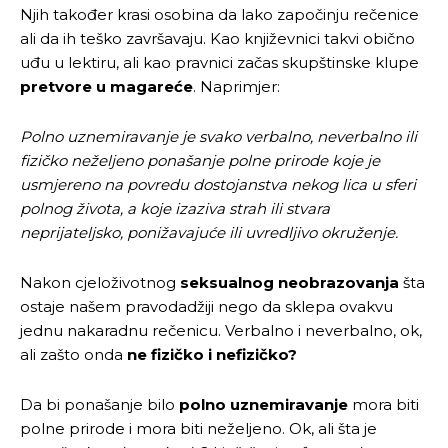
Njih također krasi osobina da lako započinju rečenice
ali da ih teško završavaju. Kao književnici takvi obično
uđu u lektiru, ali kao pravnici začas skupštinske klupe
pretvore u magareće
. Naprimjer:
Polno uznemiravanje je svako verbalno, neverbalno ili
fizičko neželjeno ponašanje polne prirode koje je
usmjereno na povredu dostojanstva nekog lica u sferi
polnog života, a koje izaziva strah ili stvara
neprijateljsko, ponižavajuće ili uvredljivo okruženje.
Nakon cjeloživotnog
seksualnog neobrazovanja
šta
ostaje našem pravodadžiji nego da sklepa ovakvu
jednu nakaradnu rečenicu. Verbalno i neverbalno, ok,
ali zašto onda
ne fizičko i nefizičko?
Da bi ponašanje bilo
polno uznemiravanje
mora biti
polne prirode i mora biti neželjeno. Ok, ali šta je