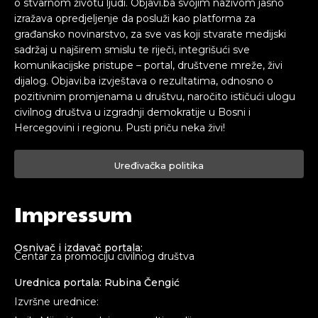
o stvarnom životu ljudi. Objavi.ba svojim nazivom jasno
izražava opredjeljenje da posluži kao platforma za
građansko novinarstvo, za sve vas koji stvarate medijski
sadržaj u najširem smislu te riječi, integrišući sve
komunikacijske pristupe – portal, društvene mreže, živi
dijalog. Objavi.ba izvještava o rezultatima, odnosno o
pozitivnim promjenama u društvu, naročito ističući ulogu
civilnog društva u izgradnji demokratije u Bosni i
Hercegovini i regionu. Pusti priču neka živi!
Uređivačka politika
Impressum
Osnivač i izdavač portala:
Centar za promociju civilnog društva
Urednica portala: Rubina Čengić
Izvršne urednice: