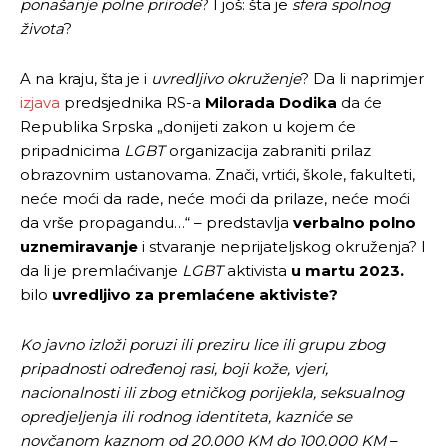
ponašanje polne prirode
? I još: šta je
sfera spolnog
života
?
A na kraju, šta je i
uvredljivo okruženje
? Da li naprimjer
izjava
predsjednika RS-a
Milorada Dodika
da će
Republika Srpska „donijeti zakon u kojem će
pripadnicima
LGBT
organizacija zabraniti prilaz
obrazovnim ustanovama. Znači, vrtići, škole, fakulteti,
neće moći da rade, neće moći da prilaze, neće moći
da vrše propagandu…“ – predstavlja
verbalno polno
uznemiravanje
i stvaranje neprijateljskog okruženja? I
da li je premlaćivanje
LGBT
aktivista
u martu 2023.
bilo
uvredljivo za premlaćene aktiviste?
Ko javno izloži poruzi ili preziru lice ili grupu zbog
pripadnosti određenoj rasi, boji kože, vjeri,
nacionalnosti ili zbog etničkog porijekla, seksualnog
opredjeljenja ili rodnog identiteta, kazniće se
novčanom kaznom od 20.000 KM do 100.000 KM
–