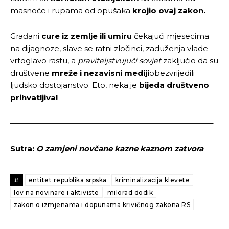
masnoće i rupama od opušaka
krojio ovaj zakon.
Građani
cure iz zemlje ili umiru
čekajući mjesecima
na dijagnoze, slave se ratni zločinci, zaduženja vlade
vrtoglavo rastu, a
praviteljstvujuči sovjet
zaključio da su
društvene
mreže i nezavisni mediji
obezvrijedili
ljudsko dostojanstvo. Eto, neka je
bijeda društveno
prihvatljiva!
——————————————————————————–
Sutra:
O zamjeni novčane kazne kaznom zatvora
#
entitet republika srpska
kriminalizacija klevete
lov na novinare i aktiviste
milorad dodik
zakon o izmjenama i dopunama krivičnog zakona RS