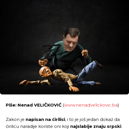
Piše: Nenad VELIČKOVIĆ
(
www.nenadvelickovic.ba
)
Zakon je
napisan na ćirilici
, i to je još jedan dokaz da
ćirilicu naradije koriste oni koji
najslabije znaju srpski
.