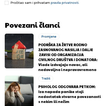
Pročitao sam i prihvatam
pravila privatnosti.
Povezani članci
Promjene
PODRŠKA ZA ŽRTVE RODNO
ZASNOVANOG NASILJA I DALJE
ZAVISI OD ORGANIZACIJA
CIVILNOG DRUŠTVA I DONATORA:
Vlade izdvajaju novac, ali
nedovoljno i nepravovremeno
Tražiš
PSIHOLOG ODGOVARA PETKOM:
Iza napada panike stoji
nedostatak stvarne povezanosti
s nekim ili nečim