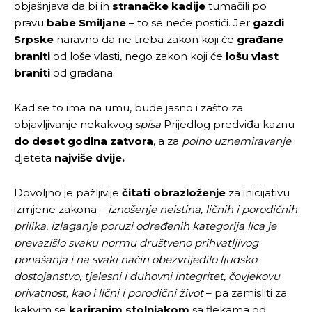
objašnjava da bi ih
stranačke kadije
tumačili po
pravu
babe Smiljane
– to se neće postići. Jer
gazdi
Srpske
naravno da ne treba zakon koji će
građane
braniti
od loše vlasti, nego zakon koji će
lošu vlast
braniti
od građana.
Kad se to ima na umu, bude jasno i zašto za
objavljivanje nekakvog
spisa
Prijedlog predviđa kaznu
do deset godina zatvora
, a za
polno uznemiravanje
djeteta
najviše dvije.
Dovoljno je pažljivije
čitati obrazloženje
za inicijativu
izmjene zakona –
iznošenje neistina, ličnih i porodičnih
prilika, izlaganje poruzi određenih kategorija lica je
prevazišlo svaku normu društveno prihvatljivog
ponašanja i na svaki način obezvrijedilo ljudsko
dostojanstvo, tjelesni i duhovni integritet, čovjekovu
privatnost, kao i lični i porodični život
– pa zamisliti za
kakvim se
kariranim stolnjakom
sa flekama od