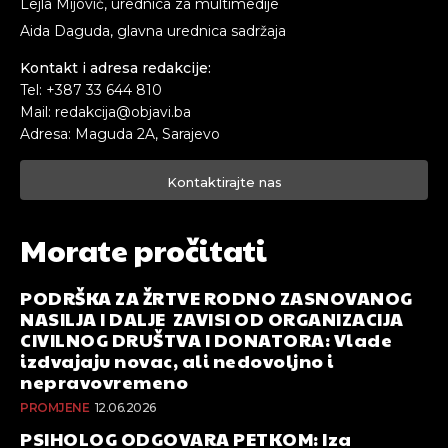
Lejla Mijović, urednica za multimedije
Aida Daguda, glavna urednica sadržaja
Kontakt i adresa redakcije:
Tel: +387 33 644 810
Mail: redakcija@objavi.ba
Adresa: Maguda 2A, Sarajevo
Kontaktirajte nas
Morate pročitati
PODRŠKA ZA ŽRTVE RODNO ZASNOVANOG
NASILJA I DALJE ZAVISI OD ORGANIZACIJA
CIVILNOG DRUŠTVA I DONATORA: Vlade
izdvajaju novac, ali nedovoljno i
nepravovremeno
PROMJENE
12.06.2026
PSIHOLOG ODGOVARA PETKOM: Iza