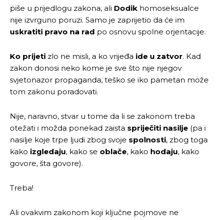
piše u prijedlogu zakona, ali
Dodik
homoseksualce
nije izvrguno poruzi. Samo je zaprijetio da će im
uskratiti pravo na rad
po osnovu spolne orjentacije.
Ko prijeti
zlo ne misli, a ko vrijeđa
ide u zatvor
. Kad
zakon donosi neko kome je sve što nije njegov
svjetonazor propaganda, teško se iko pametan može
tom zakonu poradovati.
Nije, naravno, stvar u tome da li se zakonom treba
otežati i možda ponekad zaista
spriječiti nasilje
(pa i
nasilje koje trpe ljudi zbog svoje
spolnosti
, zbog toga
kako
izgledaju
, kako se
oblače
, kako
hodaju
, kako
govore, šta govore).
Treba!
Ali ovakvim zakonom koji ključne pojmove ne