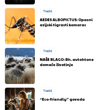
Tražiš
AEDES ALBOPICTUS: Opasni
azijski tigrasti komarac
Tražiš
NAŠE BLAGO: Bh. autohtone
domaće životinje
Tražiš
“Eco-friendly” goveda