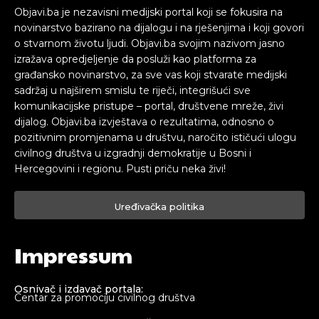
Objavi.ba je nezavisni medijski portal koji se fokusira na
novinarstvo bazirano na dijalogu i na rješenjima i koji govori
o stvarnom životu ljudi. Objavi.ba svojim nazivom jasno
izražava opredjeljenje da posluži kao platforma za
građansko novinarstvo, za sve vas koji stvarate medijski
sadržaj u najširem smislu te riječi, integrišući sve
komunikacijske pristupe – portal, društvene mreže, živi
dijalog. Objavi.ba izvještava o rezultatima, odnosno o
pozitivnim promjenama u društvu, naročito ističući ulogu
civilnog društva u izgradnji demokratije u Bosni i
Hercegovini i regionu. Pusti priču neka živi!
Uređivačka politika
Impressum
Osnivač i izdavač portala:
Centar za promociju civilnog društva