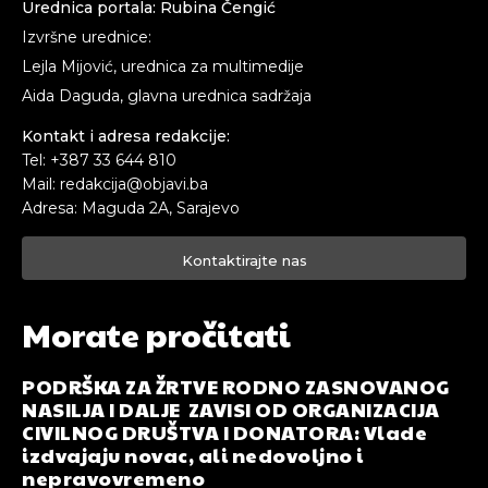
Urednica portala: Rubina Čengić
Izvršne urednice:
Lejla Mijović, urednica za multimedije
Aida Daguda, glavna urednica sadržaja
Kontakt i adresa redakcije:
Tel: +387 33 644 810
Mail: redakcija@objavi.ba
Adresa: Maguda 2A, Sarajevo
Kontaktirajte nas
Morate pročitati
PODRŠKA ZA ŽRTVE RODNO ZASNOVANOG
NASILJA I DALJE ZAVISI OD ORGANIZACIJA
CIVILNOG DRUŠTVA I DONATORA: Vlade
izdvajaju novac, ali nedovoljno i
nepravovremeno