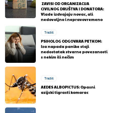
ZAVISI OD ORGANIZACIJA
CIVILNOG DRUŠTVA I DONATORA:
Vlade izdvajaju novac, ali
[wpuf_form id=”7463”]
[wpuf_form id=”7463”]
nedovoljno i nepravovremeno
Tražiš
PSIHOLOG ODGOVARA PETKOM:
Iza napada panike stoji
nedostatak stvarne povezanosti
s nekim ili nečim
Tražiš
AEDES ALBOPICTUS: Opasni
azijski tigrasti komarac