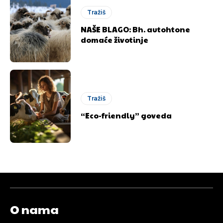
Tražiš
NAŠE BLAGO: Bh. autohtone
domaće životinje
Tražiš
“Eco-friendly” goveda
O nama