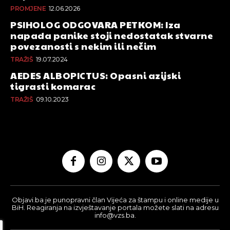
PROMJENE
12.06.2026
PSIHOLOG ODGOVARA PETKOM: Iza
napada panike stoji nedostatak stvarne
povezanosti s nekim ili nečim
TRAŽIŠ
19.07.2024
AEDES ALBOPICTUS: Opasni azijski
tigrasti komarac
TRAŽIŠ
09.10.2023
Objavi.ba je punopravni član Vijeća za štampu i online medije u
BiH. Reagiranja na izvještavanje portala možete slati na adresu
info@vzs.ba.