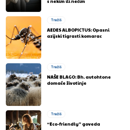
s nekim ili nečim
Tražiš
AEDES ALBOPICTUS: Opasni
azijski tigrasti komarac
Tražiš
NAŠE BLAGO: Bh. autohtone
domaće životinje
Tražiš
“Eco-friendly” goveda