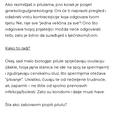
Ako razmišljaš o pilulama, prvi korak je posjet
ginekologu/ginekologinji. Oni će ti napraviti pregled i
odabrati vrstu kontracepcije koja odgovara tvom
tijelu. Ne, nije sve “jedna veličina za sve”! Ono što
odgovara tvojoj prijateljici možda neće odgovarati
tebi, zato je bitno da surađuješ s liječnikom/com.
Kako to radi?
Okej, sad malo biologije: pilule sprječavaju ovulaciju
(dakle, tvoja jajna stanica ne ide na spoj sa spermijem)
i zgušnjavaju cervikalnu sluz, što spermijima otežava
“plivanje”. Ukratko, čuvaju te od neželjene trudnoće,
ali, zapamti – ne štite od spolno prenosivih
infekcija/bolesti. Zato su kondomi i dalje must-have.
Šta ako zaboravim popiti pilulu?