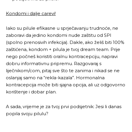
Kondomi i dalje carevi!
Iako su pilule efikasne u sprječavanju trudnoće, ne
zaboravi da jedino kondomi nude zaštitu od SPI
(spolno prenosivih infekcija). Dakle, ako želiš biti 100%
zaštićena, kondom + pilula je tvoj dream team. Prije
nego počneš koristiti oralnu kontracepciju, napravi
dobru informativnu pripremu. Razgovaraj s
liječnikom/com, pitaj sve što te zanima i nikad se ne
oslanjaj samo na “rekla-kazala”. Hormonalna
kontracepcija može biti sjajna opcija, ali uz odgovorno
korištenje i dobar plan.
A sada, vrijeme je za tvoj prvi podsjetnik: Jesi li danas
popila svoju pilulu?