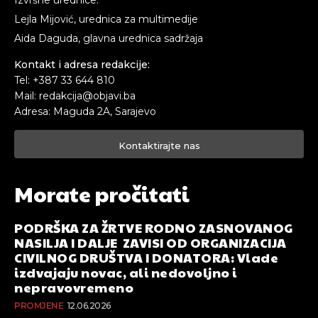
Izvršne urednice:
Lejla Mijović, urednica za multimedije
Aida Daguda, glavna urednica sadržaja
Kontakt i adresa redakcije:
Tel: +387 33 644 810
Mail: redakcija@objavi.ba
Adresa: Maguda 2A, Sarajevo
Kontaktirajte nas
Morate pročitati
PODRŠKA ZA ŽRTVE RODNO ZASNOVANOG
NASILJA I DALJE ZAVISI OD ORGANIZACIJA
CIVILNOG DRUŠTVA I DONATORA: Vlade
izdvajaju novac, ali nedovoljno i
nepravovremeno
PROMJENE
12.06.2026