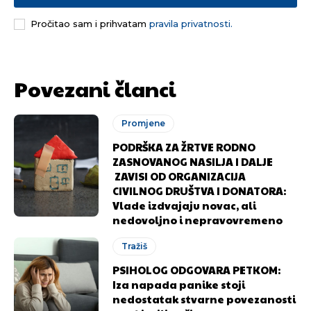
Pročitao sam i prihvatam
pravila privatnosti.
[wpuf_form id=”7463”]
[wpuf_form id=”7463”]
Povezani članci
Promjene
PODRŠKA ZA ŽRTVE RODNO
ZASNOVANOG NASILJA I DALJE
ZAVISI OD ORGANIZACIJA
CIVILNOG DRUŠTVA I DONATORA:
Vlade izdvajaju novac, ali
nedovoljno i nepravovremeno
Tražiš
PSIHOLOG ODGOVARA PETKOM:
Iza napada panike stoji
nedostatak stvarne povezanosti