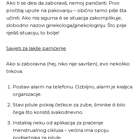
Ako ti se desi da zaboraviš, nemoj paničariti. Prvo
pročitaj upute na pakovanju – obično tamo piše šta
učiniti. Ako nisi sigurna ili se situacija zakomplikuje,
slobodno nazovi ginekologa/ginekologinju. Što prije
riješiš situaciju, to bolje!
Savjeti za lakše pamćenje
Ako si zaboravna (hej, niko nije savršen), evo nekoliko
trikova:
Postavi alarm na telefonu. Ozbiljno, alarm je kraljica
organizacije.
Stavi pilule pokraj četkice za zube, šminke ili bilo
čega što koristiš svakodnevno.
Instaliraj neku od aplikacija za praćenje
menstrualnog ciklusa – većina ima opciju
podsjetnika za pilule.