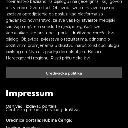
novinarstvo bazirano na dijalogu i na rješenjima i koji govori
o stvarnom životu ljudi. Objavi.ba svojim nazivom jasno
izražava opredjeljenje da posluži kao platforma za
građansko novinarstvo, za sve vas koji stvarate medijski
sadržaj u najširem smislu te riječi, integrišući sve
komunikacijske pristupe – portal, društvene mreže, živi
dijalog. Objavi.ba izvještava o rezultatima, odnosno o
pozitivnim promjenama u društvu, naročito ističući ulogu
civilnog društva u izgradnji demokratije u Bosni i
Hercegovini i regionu. Pusti priču neka živi!
Uređivačka politika
Impressum
Osnivač i izdavač portala:
Centar za promociju civilnog društva
Urednica portala: Rubina Čengić