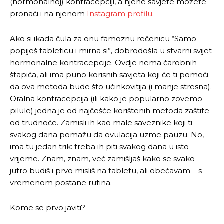
(hormonalnoj) kontracepciji, a njene savjete možete
pronaći i na njenom
Instagram profilu
.
Ako si ikada čula za onu famoznu rečenicu “Samo
popiješ tableticu i mirna si”, dobrodošla u stvarni svijet
hormonalne kontracepcije. Ovdje nema čarobnih
štapića, ali ima puno korisnih savjeta koji će ti pomoći
da ova metoda bude što učinkovitija (i manje stresna).
Oralna kontracepcija (ili kako je popularno zovemo –
pilule) jedna je od najčešće korištenih metoda zaštite
od trudnoće. Zamisli ih kao male saveznike koji ti
svakog dana pomažu da ovulacija uzme pauzu. No,
ima tu jedan trik: treba ih piti svakog dana u isto
vrijeme. Znam, znam, već zamišljaš kako se svako
jutro budiš i prvo misliš na tabletu, ali obećavam – s
vremenom postane rutina.
Kome se prvo javiti?