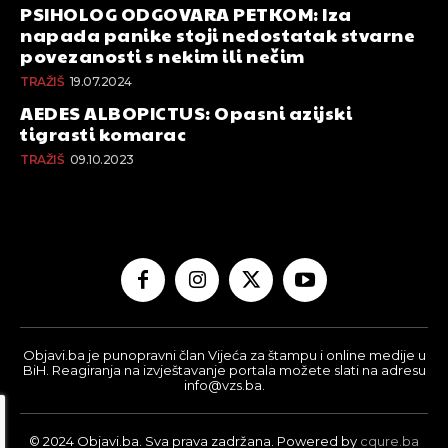
PSIHOLOG ODGOVARA PETKOM: Iza
napada panike stoji nedostatak stvarne
povezanosti s nekim ili nečim
TRAŽIŠ
19.07.2024
AEDES ALBOPICTUS: Opasni azijski
tigrasti komarac
TRAŽIŠ
09.10.2023
Objavi.ba je punopravni član Vijeća za štampu i online medije u
BiH. Reagiranja na izvještavanje portala možete slati na adresu
info@vzs.ba.
© 2024 Objavi.ba. Sva prava zadržana. Powered by
cqure.ba