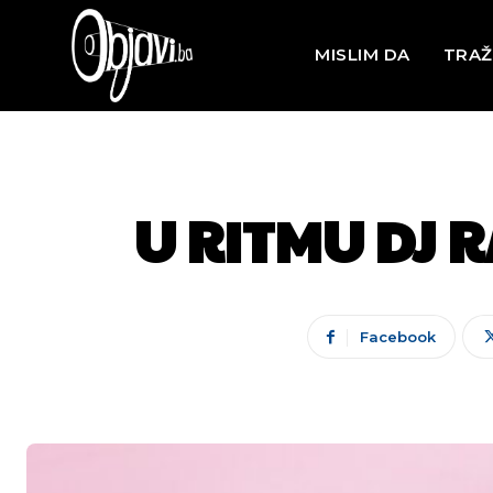
MISLIM DA
TRAŽ
U RITMU DJ RA
Facebook