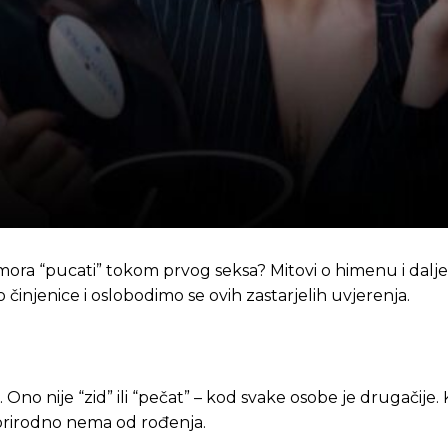
 mora “pucati” tokom prvog seksa? Mitovi o himenu i dalje ž
činjenice i oslobodimo se ovih zastarjelih uvjerenja.
Ono nije “zid” ili “pečat” – kod svake osobe je drugačije.
 prirodno nema od rođenja.