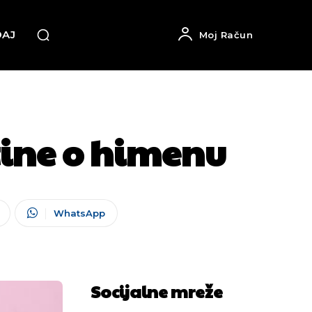
DAJ
Moj Račun
stine o himenu
WhatsApp
Socijalne mreže