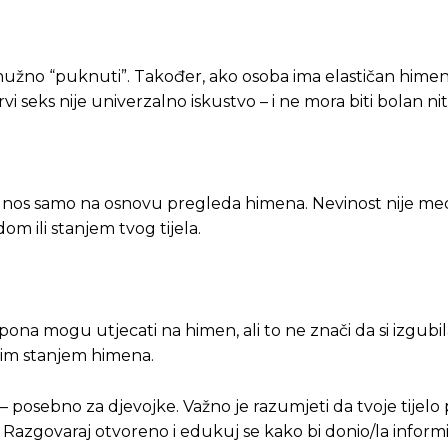
 nužno “puknuti”. Također, ako osoba ima elastičan hime
i seks nije univerzalno iskustvo – i ne mora biti bolan niti
Pusti priču da živi!
Pusti priču da živi!
 odnos samo na osnovu pregleda himena. Nevinost nije med
m ili stanjem tvog tijela.
ste odlučili da pustite Vašu priču da živi, Redakcija Objavi
ste odlučili da pustite Vašu priču da živi, Redakcija Objavi
pona mogu utjecati na himen, ali to ne znači da si izgubil
čkim stanjem himena.
u – posebno za djevojke. Važno je razumjeti da tvoje tijelo
st. Razgovaraj otvoreno i edukuj se kako bi donio/la inform