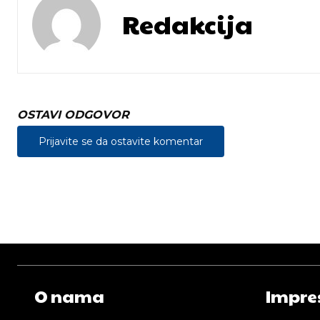
Redakcija
OSTAVI ODGOVOR
Prijavite se da ostavite komentar
O nama
Impre