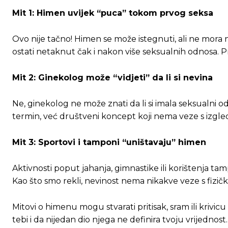
Mit 1: Himen uvijek “puca” tokom prvog seksa
Ovo nije tačno! Himen se može istegnuti, ali ne mora
ostati netaknut čak i nakon više seksualnih odnosa. Prv
Mit 2: Ginekolog može “vidjeti” da li si nevina
Ne, ginekolog ne može znati da li si imala seksualni
termin, već društveni koncept koji nema veze s izgledo
Ovim putem želimo da vam se zahvalimo što 
Ovim putem želimo da vam se zahvalimo što 
Mit 3: Sportovi i tamponi “uništavaju” himen
Aktivnosti poput jahanja, gimnastike ili korištenja tam
[wpuf_form id=”7463”]
[wpuf_form id=”7463”]
Kao što smo rekli, nevinost nema nikakve veze s fizi
Mitovi o himenu mogu stvarati pritisak, sram ili krivic
tebi i da nijedan dio njega ne definira tvoju vrijedno