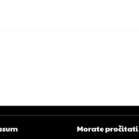
ssum
Morate pročitati