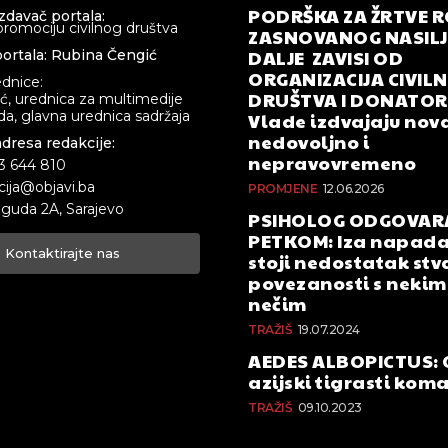
PODRŠKA ZA ŽRTVE 
izdavač portala:
promociju civilnog društva
ZASNOVANOG NASILJA
DALJE ZAVISI OD
ortala: Rubina Čengić
ORGANIZACIJA CIVIL
ednice:
DRUŠTVA I DONATOR
ić, urednica za multimedije
a, glavna urednica sadržaja
Vlade izdvajaju nova
nedovoljno i
adresa redakcije:
nepravovremeno
33 644 810
cija@objavi.ba
PROMJENE
12.06.2026
guda 2A, Sarajevo
PSIHOLOG ODGOVAR
PETKOM: Iza napada
Kontaktirajte nas
stoji nedostatak stv
povezanosti s nekim 
nečim
TRAŽIŠ
19.07.2024
AEDES ALBOPICTUS: 
azijski tigrasti kom
TRAŽIŠ
09.10.2023