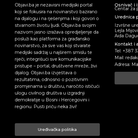
Objavi.ba je nezavisni medijski portal
Osnivač i 
Centar za 
koji se fokusira na novinarstvo bazirano
Urednica p
na dijalogu i na rješenjima i koji govori o
stvarnom životu ljudi. Objavi.ba svojim
Izvršne ur
Lejla Mijov
nazivom jasno izražava opredjeljenje da
Aida Dagud
posluži kao platforma za građansko
Kontakt i 
novinarstvo, za sve vas koji stvarate
Tel: +387 
medijski sadržaj u najširem smislu te
Mail: redak
riječi, integrišući sve komunikacijske
Adresa: Ma
pristupe – portal, društvene mreže, živi
dijalog. Objavi.ba izvještava o
rezultatima, odnosno o pozitivnim
promjenama u društvu, naročito ističući
ulogu civilnog društva u izgradnji
demokratije u Bosni i Hercegovini i
regionu. Pusti priču neka živi!
Uređivačka politika