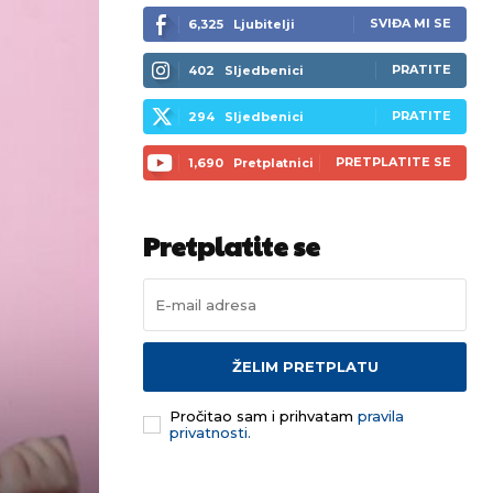
SVIĐA MI SE
6,325
Ljubitelji
PRATITE
402
Sljedbenici
PRATITE
294
Sljedbenici
PRETPLATITE SE
1,690
Pretplatnici
Pretplatite se
ŽELIM PRETPLATU
Pročitao sam i prihvatam
pravila
privatnosti.