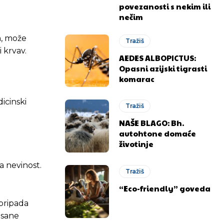
povezanosti s nekim ili
nečim
n, može
Tražiš
 krvav.
AEDES ALBOPICTUS:
Opasni azijski tigrasti
komarac
icinski
Tražiš
NAŠE BLAGO: Bh.
.ba
.ba
autohtone domaće
životinje
a nevinost.
Tražiš
“Eco-friendly” goveda
 pripada
isane