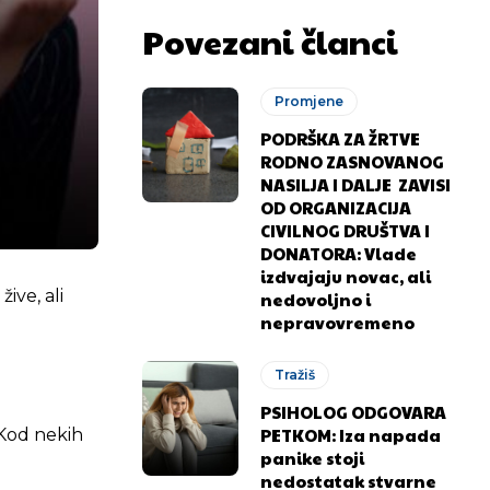
Povezani članci
Promjene
PODRŠKA ZA ŽRTVE
RODNO ZASNOVANOG
NASILJA I DALJE ZAVISI
OD ORGANIZACIJA
CIVILNOG DRUŠTVA I
DONATORA: Vlade
izdvajaju novac, ali
ive, ali
nedovoljno i
nepravovremeno
Tražiš
PSIHOLOG ODGOVARA
PETKOM: Iza napada
 Kod nekih
panike stoji
nedostatak stvarne