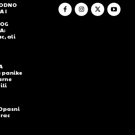
RODNO
 I
NOG
A:
c, ali
A
 panike
arne
ili
Opasni
arac