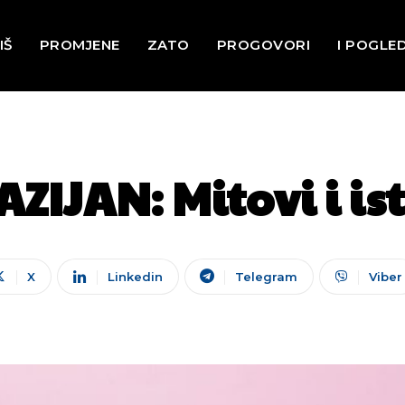
IŠ
PROMJENE
ZATO
PROGOVORI
I POGLE
ZIJAN: Mitovi i i
X
Linkedin
Telegram
Viber