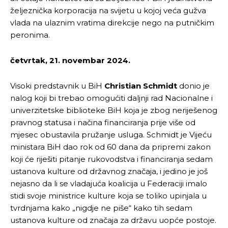
željeznička korporacija na svijetu u kojoj veća gužva
vlada na ulaznim vratima direkcije nego na putničkim
peronima.
četvrtak, 21. novembar 2024.
Visoki predstavnik u BiH
Christian Schmidt
donio je
nalog koji bi trebao omogućiti daljnji rad Nacionalne i
univerzitetske biblioteke BiH koja je zbog neriješenog
pravnog statusa i načina financiranja prije više od
mjesec obustavila pružanje usluga. Schmidt je Vijeću
ministara BiH dao rok od 60 dana da pripremi zakon
koji će riješiti pitanje rukovodstva i financiranja sedam
ustanova kulture od državnog značaja, i jedino je još
nejasno da li se vladajuća koalicija u Federaciji imalo
stidi svoje ministrice kulture koja se toliko upinjala u
tvrdnjama kako „nigdje ne piše“ kako tih sedam
ustanova kulture od značaja za državu uopće postoje.