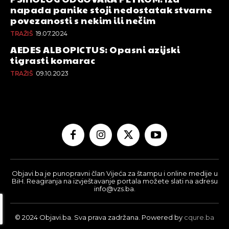
napada panike stoji nedostatak stvarne
povezanosti s nekim ili nečim
TRAŽIŠ
19.07.2024
AEDES ALBOPICTUS: Opasni azijski
tigrasti komarac
TRAŽIŠ
09.10.2023
Objavi.ba je punopravni član Vijeća za štampu i online medije u
BiH. Reagiranja na izvještavanje portala možete slati na adresu
info@vzs.ba.
© 2024 Objavi.ba. Sva prava zadržana. Powered by
cqure.ba