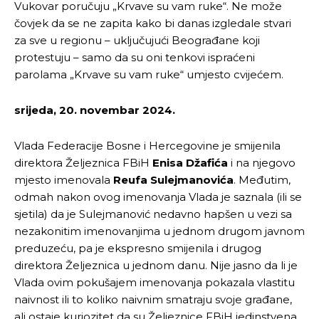
Vukovar poručuju „Krvave su vam ruke“. Ne može
čovjek da se ne zapita kako bi danas izgledale stvari
za sve u regionu – uključujući Beograđane koji
protestuju – samo da su oni tenkovi ispraćeni
parolama „Krvave su vam ruke“ umjesto cvijećem.
srijeda, 20. novembar 2024.
Vlada Federacije Bosne i Hercegovine je smijenila
direktora Željeznica FBiH
Enisa Džafića
i na njegovo
mjesto imenovala
Reufa Sulejmanovića
. Međutim,
odmah nakon ovog imenovanja Vlada je saznala (ili se
sjetila) da je Sulejmanović nedavno hapšen u vezi sa
nezakonitim imenovanjima u jednom drugom javnom
preduzeću, pa je ekspresno smijenila i drugog
direktora Željeznica u jednom danu. Nije jasno da li je
Vlada ovim pokušajem imenovanja pokazala vlastitu
naivnost ili to koliko naivnim smatraju svoje građane,
ali ostaje kuriozitet da su Željeznice FBiH jedinstvena