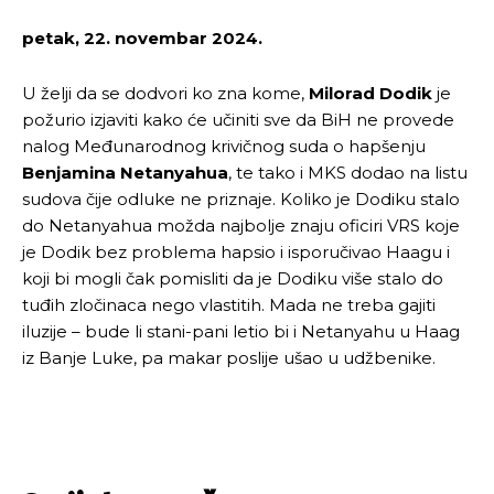
petak, 22. novembar 2024.
U želji da se dodvori ko zna kome,
Milorad Dodik
je
požurio izjaviti kako će učiniti sve da BiH ne provede
nalog Međunarodnog krivičnog suda o hapšenju
Benjamina Netanyahua
, te tako i MKS dodao na listu
sudova čije odluke ne priznaje. Koliko je Dodiku stalo
do Netanyahua možda najbolje znaju oficiri VRS koje
je Dodik bez problema hapsio i isporučivao Haagu i
koji bi mogli čak pomisliti da je Dodiku više stalo do
tuđih zločinaca nego vlastitih. Mada ne treba gajiti
iluzije – bude li stani-pani letio bi i Netanyahu u Haag
iz Banje Luke, pa makar poslije ušao u udžbenike.