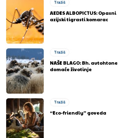
Tražiš
AEDES ALBOPICTUS: Opasni
azijski tigrasti komarac
Tražiš
NAŠE BLAGO: Bh. autohtone
domaće životinje
Tražiš
“Eco-friendly” goveda