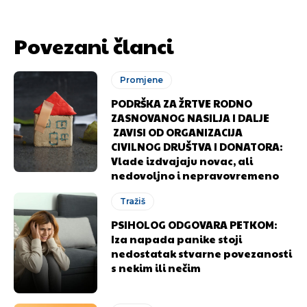
[wpuf_form id=”7463”]
[wpuf_form id=”7463”]
Povezani članci
Promjene
PODRŠKA ZA ŽRTVE RODNO
ZASNOVANOG NASILJA I DALJE
ZAVISI OD ORGANIZACIJA
CIVILNOG DRUŠTVA I DONATORA:
Vlade izdvajaju novac, ali
nedovoljno i nepravovremeno
Tražiš
PSIHOLOG ODGOVARA PETKOM:
Iza napada panike stoji
nedostatak stvarne povezanosti
s nekim ili nečim