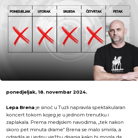
ponedjeljak, 18. novembar 2024.
Lepa Brena
je sinoć u Tuzli napravila spektakularan
koncert tokom kojeg je u jednom trenutku i
zaplakala. Prema medijskim navodima, „tek nakon
skoro pet minuta drame“ Brena se malo smirila, a
odradila je i jednu vježbu disanja kako bi mogla da