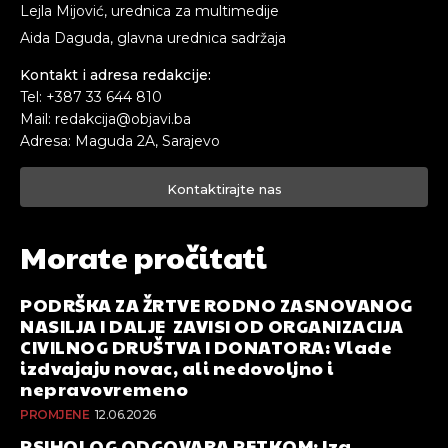
Lejla Mijović, urednica za multimedije
Aida Daguda, glavna urednica sadržaja
Kontakt i adresa redakcije:
Tel: +387 33 644 810
Mail: redakcija@objavi.ba
Adresa: Maguda 2A, Sarajevo
Kontaktirajte nas
Morate pročitati
PODRŠKA ZA ŽRTVE RODNO ZASNOVANOG
NASILJA I DALJE ZAVISI OD ORGANIZACIJA
CIVILNOG DRUŠTVA I DONATORA: Vlade
izdvajaju novac, ali nedovoljno i
nepravovremeno
PROMJENE
12.06.2026
PSIHOLOG ODGOVARA PETKOM: Iza