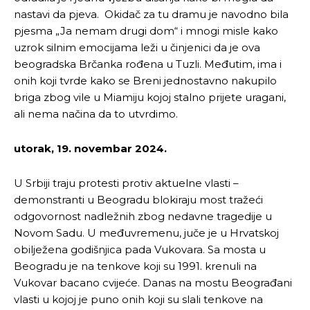
nastavi da pjeva. Okidač za tu dramu je navodno bila
pjesma „Ja nemam drugi dom“ i mnogi misle kako
uzrok silnim emocijama leži u činjenici da je ova
beogradska Brčanka rođena u Tuzli. Međutim, ima i
onih koji tvrde kako se Breni jednostavno nakupilo
briga zbog vile u Miamiju kojoj stalno prijete uragani,
ali nema načina da to utvrdimo.
utorak, 19. novembar 2024.
U Srbiji traju protesti protiv aktuelne vlasti –
demonstranti u Beogradu blokiraju most tražeći
odgovornost nadležnih zbog nedavne tragedije u
Novom Sadu. U međuvremenu, juče je u Hrvatskoj
obilježena godišnjica pada Vukovara. Sa mosta u
Beogradu je na tenkove koji su 1991. krenuli na
Vukovar bacano cvijeće. Danas na mostu Beograđani
vlasti u kojoj je puno onih koji su slali tenkove na