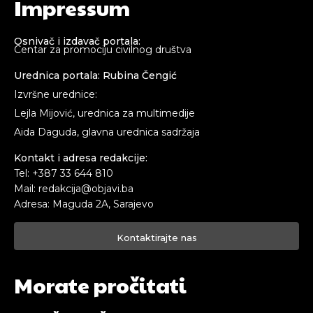
Impressum
Osnivač i izdavač portala:
Centar za promociju civilnog društva
Urednica portala: Rubina Čengić
Pusti priču da živi!
Pusti priču da živi!
Izvršne urednice:
Lejla Mijović, urednica za multimedije
Aida Daguda, glavna urednica sadržaja
Ovim putem želimo da vam se zahvalimo što ste
Ovim putem želimo da vam se zahvalimo što ste
Kontakt i adresa redakcije:
odlučili da pustite Vašu priču da živi, Redakcija
odlučili da pustite Vašu priču da živi, Redakcija
Tel: +387 33 644 810
Objavi.ba
Objavi.ba
Mail: redakcija@objavi.ba
Adresa: Maguda 2A, Sarajevo
Kontaktirajte nas
[wpuf_form id=”7463”]
[wpuf_form id=”7463”]
Morate pročitati