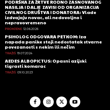
PODRŠKA ZA ŽRTVE RODNO ZASNOVANOG
NASILJA I DALJE ZAVISI OD ORGANIZACIJA
CIVILNOG DRUŠTVA I DONATORA: Vlade
izdvajaju novac, ali nedovoljno i
nepravovremeno
PROMJENE
12.06.2026
PSIHOLOG ODGOVARA PETKOM: Iza
napada panike stoji nedostatak stvarne
povezanosti s nekim ili nečim
TRAŽIŠ
19.07.2024
AEDES ALBOPICTUS: Opasni azijski
tigrasti komarac
TRAŽIŠ
09.10.2023