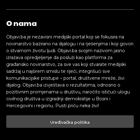
O nama
Objavi.ba je nezavisni medijski portal koji se fokusira na
novinarstvo bazirano na dijalogu i na rješenjima i koji govori
o stvarnom životu ljudi. Objavi.ba svojim nazivom jasno
izražava opredjeljenje da posluži kao platforma za
građansko novinarstvo, za sve vas koji stvarate medijski
sadržaj u najširem smislu te riječi, integrišući sve
komunikacijske pristupe – portal, društvene mreže, živi
dijalog. Objavi.ba izvještava o rezultatima, odnosno o
pozitivnim promjenama u društvu, naročito ističući ulogu
civilnog društva u izgradnji demokratije u Bosni i
Hercegovini i regionu. Pusti priču neka živi!
Uređivačka politika