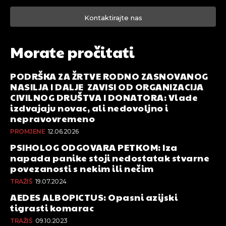
Kontaktirajte nas
Morate pročitati
PODRŠKA ZA ŽRTVE RODNO ZASNOVANOG
NASILJA I DALJE ZAVISI OD ORGANIZACIJA
CIVILNOG DRUŠTVA I DONATORA: Vlade
izdvajaju novac, ali nedovoljno i
nepravovremeno
PROMJENE
12.06.2026
PSIHOLOG ODGOVARA PETKOM: Iza
napada panike stoji nedostatak stvarne
povezanosti s nekim ili nečim
TRAŽIŠ
19.07.2024
AEDES ALBOPICTUS: Opasni azijski
tigrasti komarac
TRAŽIŠ
09.10.2023