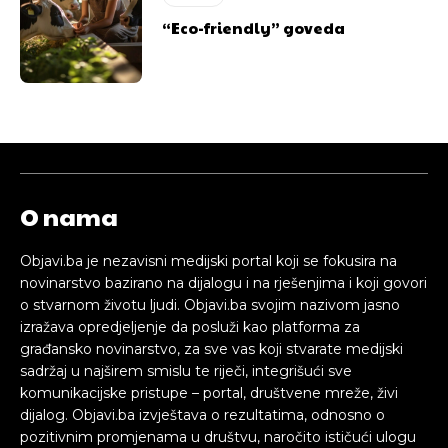
“Eco-friendly” goveda
O nama
Objavi.ba je nezavisni medijski portal koji se fokusira na
novinarstvo bazirano na dijalogu i na rješenjima i koji govori
o stvarnom životu ljudi. Objavi.ba svojim nazivom jasno
izražava opredjeljenje da posluži kao platforma za
građansko novinarstvo, za sve vas koji stvarate medijski
sadržaj u najširem smislu te riječi, integrišući sve
komunikacijske pristupe – portal, društvene mreže, živi
dijalog. Objavi.ba izvještava o rezultatima, odnosno o
pozitivnim promjenama u društvu, naročito ističući ulogu