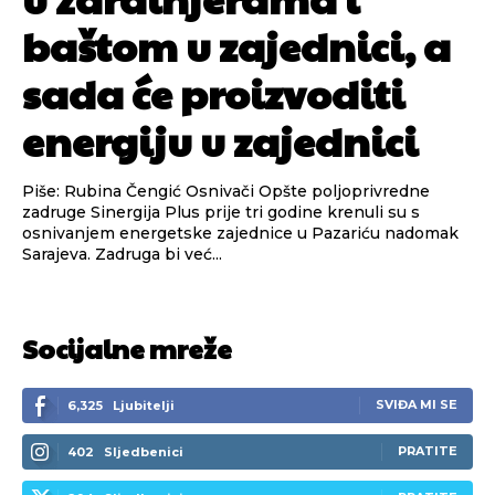
baštom u zajednici, a
sada će proizvoditi
energiju u zajednici
Piše: Rubina Čengić Osnivači Opšte poljoprivredne
zadruge Sinergija Plus prije tri godine krenuli su s
osnivanjem energetske zajednice u Pazariću nadomak
Sarajeva. Zadruga bi već...
Socijalne mreže
SVIĐA MI SE
6,325
Ljubitelji
PRATITE
402
Sljedbenici