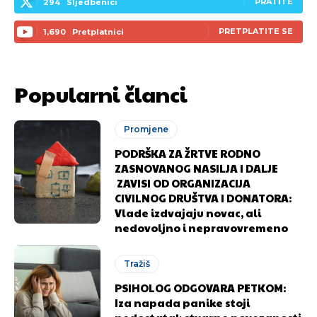
PRATITE
294
Sljedbenici
PRETPLATITE SE
1,690
Pretplatnici
Popularni članci
Promjene
PODRŠKA ZA ŽRTVE RODNO
ZASNOVANOG NASILJA I DALJE
ZAVISI OD ORGANIZACIJA
CIVILNOG DRUŠTVA I DONATORA:
Vlade izdvajaju novac, ali
nedovoljno i nepravovremeno
Tražiš
PSIHOLOG ODGOVARA PETKOM:
Pusti priču da živi!
Pusti priču da živi!
Iza napada panike stoji