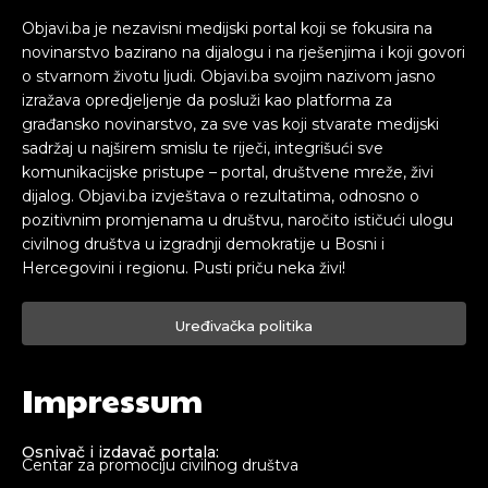
Objavi.ba je nezavisni medijski portal koji se fokusira na
novinarstvo bazirano na dijalogu i na rješenjima i koji govori
o stvarnom životu ljudi. Objavi.ba svojim nazivom jasno
izražava opredjeljenje da posluži kao platforma za
građansko novinarstvo, za sve vas koji stvarate medijski
sadržaj u najširem smislu te riječi, integrišući sve
komunikacijske pristupe – portal, društvene mreže, živi
dijalog. Objavi.ba izvještava o rezultatima, odnosno o
pozitivnim promjenama u društvu, naročito ističući ulogu
civilnog društva u izgradnji demokratije u Bosni i
Hercegovini i regionu. Pusti priču neka živi!
Uređivačka politika
Impressum
Osnivač i izdavač portala:
Centar za promociju civilnog društva