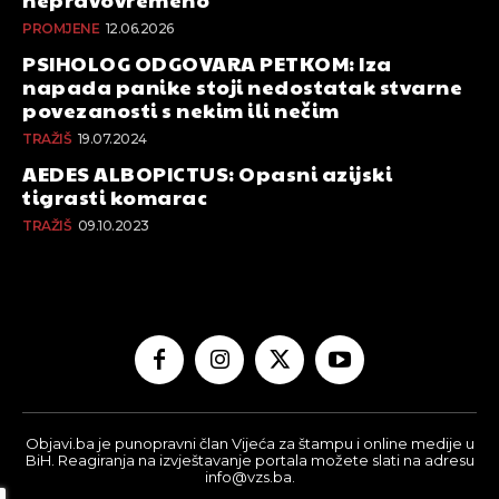
PROMJENE
12.06.2026
PSIHOLOG ODGOVARA PETKOM: Iza
napada panike stoji nedostatak stvarne
povezanosti s nekim ili nečim
TRAŽIŠ
19.07.2024
AEDES ALBOPICTUS: Opasni azijski
tigrasti komarac
TRAŽIŠ
09.10.2023
Objavi.ba je punopravni član Vijeća za štampu i online medije u
BiH. Reagiranja na izvještavanje portala možete slati na adresu
info@vzs.ba.