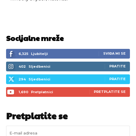
Socijalne mreže
SVIĐA MI SE
6,325
Ljubitelji
PRATITE
402
Sljedbenici
PRATITE
294
Sljedbenici
PRETPLATITE SE
1,690
Pretplatnici
Pretplatite se