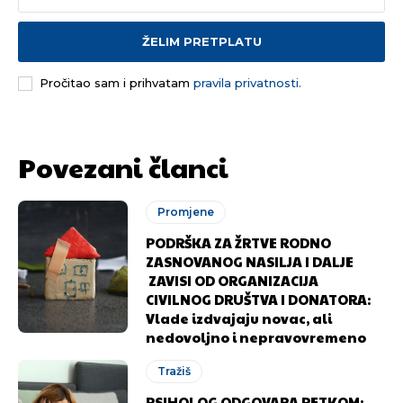
ŽELIM PRETPLATU
Pročitao sam i prihvatam
pravila privatnosti.
Povezani članci
Promjene
PODRŠKA ZA ŽRTVE RODNO
ZASNOVANOG NASILJA I DALJE
ZAVISI OD ORGANIZACIJA
CIVILNOG DRUŠTVA I DONATORA:
Vlade izdvajaju novac, ali
nedovoljno i nepravovremeno
Tražiš
PSIHOLOG ODGOVARA PETKOM: