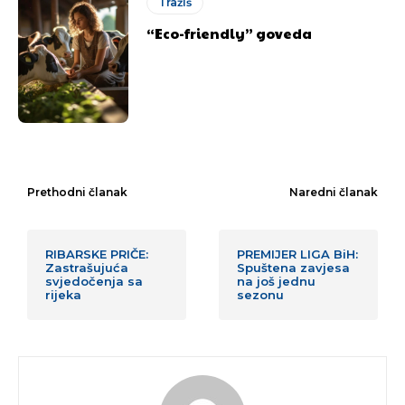
Tražiš
“Eco-friendly” goveda
[wpuf_form id=”7463”]
[wpuf_form id=”7463”]
Prethodni članak
Naredni članak
RIBARSKE PRIČE:
PREMIJER LIGA BiH:
Zastrašujuća
Spuštena zavjesa
svjedočenja sa
na još jednu
rijeka
sezonu