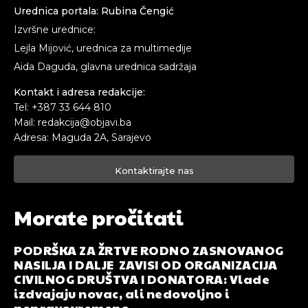
Urednica portala: Rubina Čengić
Izvršne urednice:
Lejla Mijović, urednica za multimedije
Aida Daguda, glavna urednica sadržaja
Kontakt i adresa redakcije:
Tel: +387 33 644 810
Mail: redakcija@objavi.ba
Adresa: Maguda 2A, Sarajevo
Kontaktirajte nas
Morate pročitati
PODRŠKA ZA ŽRTVE RODNO ZASNOVANOG
NASILJA I DALJE ZAVISI OD ORGANIZACIJA
CIVILNOG DRUŠTVA I DONATORA: Vlade
izdvajaju novac, ali nedovoljno i
nepravovremeno