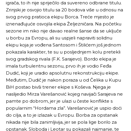
igrača, to ih nije spriječilo da suvereno odbrane titulu.
Zrinjski je osvojio titulu sa 20 bodova više u odnosu na
svog prvog pratioca ekipu Borca. Treće mjesto je
iznenađujuće osvojila ekipa Željezničara. Na početku
sezone im niko nije davao realne šanse da se uključe
u borbu za Evropu, ali su uspjeli napraviti solidnu
ekipu koja je vođena Santosom i Štilićem još jednom
pokazala karakter, te su u posljednjem kolu pretekli
svog gradskog rivala (F.K. Sarajevo). Bordo ekipa je
imala turbulentnu sezonu, prvo ih je vodio Feđa
Dudić, koji je uradio apsolutnu rekonstrukciju ekipe.
Međutim, Dudič je nakon poraza u od Čelika u Kupu
BiH postao bivši trener ekipe s Koševa. Njega je
naslijedio Mirza Varešanović kojeg navijači Sarajeva ne
pamte po dobrom, jer je ulazi u česte konflikte s
popularnim “Hordama zla”. Varešanović je uspio doći
do cilja, a to je izlazak u Evropu. Borba za opstanak
nikada nije bila zanimljivija, jer se pola lige borilo za
opstanak. Sloboda i Leotar su pokazali najmanje, te