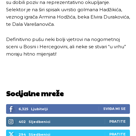
su dobili poziv na reprezentativno okupljanje.
Selektor je na širi spisak uvrstio golmana Hadžikića,
veznog igrača Armina Hodžića, beka Elvira Durakovića,
te Dala Varešanoviča.
Definitivno pušu neki bolji vjetrovi na nogometnoj
sceni u Bosni i Hercegovini, ali neke se stvari “u vrhu”
moraju hitno mijenjati!
Socijalne mreže
SVIĐA MI SE
6,325
Ljubitelji
PRATITE
402
Sljedbenici
PRATITE
294
Sljedbenici