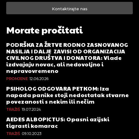
Kontaktirajte nas
Morate pročitati
PODRŠKA ZA ŽRTVE RODNO ZASNOVANOG
NASILJA I DALJE ZAVISI OD ORGANIZACIJA
CIVILNOG DRUŠTVA I DONATORA: Vlade
izdvajaju novac, ali nedovoljno i
nepravovremeno
PROMJENE
12.06.2026
PSIHOLOG ODGOVARA PETKOM: Iza
napada panike stoji nedostatak stvarne
povezanosti s nekim ili nečim
TRAŽIŠ
19.07.2024
AEDES ALBOPICTUS: Opasni azijski
tigrasti komarac
TRAŽIŠ
09.10.2023