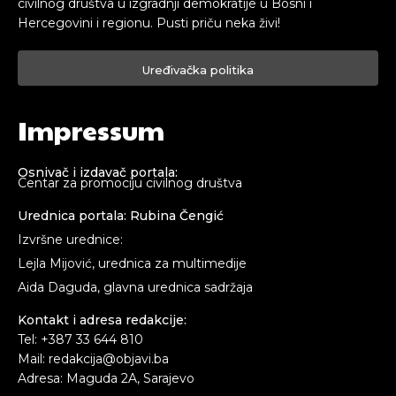
civilnog društva u izgradnji demokratije u Bosni i
Hercegovini i regionu. Pusti priču neka živi!
Uređivačka politika
Impressum
Osnivač i izdavač portala:
Centar za promociju civilnog društva
Urednica portala: Rubina Čengić
Izvršne urednice:
Lejla Mijović, urednica za multimedije
Aida Daguda, glavna urednica sadržaja
Kontakt i adresa redakcije:
Tel: +387 33 644 810
Mail: redakcija@objavi.ba
Adresa: Maguda 2A, Sarajevo