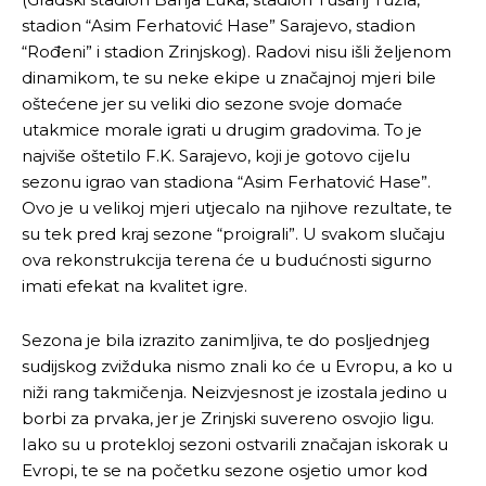
stadion “Asim Ferhatović Hase” Sarajevo, stadion
“Rođeni” i stadion Zrinjskog). Radovi nisu išli željenom
dinamikom, te su neke ekipe u značajnoj mjeri bile
oštećene jer su veliki dio sezone svoje domaće
utakmice morale igrati u drugim gradovima. To je
najviše oštetilo F.K. Sarajevo, koji je gotovo cijelu
sezonu igrao van stadiona “Asim Ferhatović Hase”.
Ovo je u velikoj mjeri utjecalo na njihove rezultate, te
su tek pred kraj sezone “proigrali”. U svakom slučaju
ova rekonstrukcija terena će u budućnosti sigurno
imati efekat na kvalitet igre.
Sezona je bila izrazito zanimljiva, te do posljednjeg
sudijskog zvižduka nismo znali ko će u Evropu, a ko u
niži rang takmičenja. Neizvjesnost je izostala jedino u
borbi za prvaka, jer je Zrinjski suvereno osvojio ligu.
Iako su u protekloj sezoni ostvarili značajan iskorak u
Evropi, te se na početku sezone osjetio umor kod