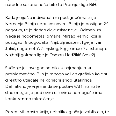
naredne sezone neće biti dio Premijer lige BiH.
Kada je riječ o individualnim postignućima tu je
Nemanja Bilbija neprikosnoven. Bilbija je postigao 24
pogotka, te je dodao dvije asistencije. Odmah iza
njega je nogometaš Igmana, Mirsad Ramić, koji je
postigao 16 pogodaka. Najbolji asistent lige je Ivan
Jukić, nogometaš Zrinjskog, koji je imao 7 asistencija.
Najbolji golman lige je Osman Hadžikić (Velež).
Suđenje je i ove godine bilo, u najmanju ruku,
problematično. Bilo je mnogo velikih grešaka koje su
direktno utjecale na konačni ishod utakmica.
Definitivno je vrijeme da se postavi VAR i na naše
stadione, jer je pod ovim uslovima nemoguće imati
konkurentno takmičenje.
Pored svih opstrukcija, nekoliko igrača je zablistalo, te