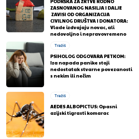
PODRŠKA ZA ŽRTVE RODNO
ZASNOVANOG NASILJA I DALJE
ZAVISI OD ORGANIZACIJA
CIVILNOG DRUŠTVA I DONATORA:
Vlade izdvajaju novac, ali
nedovoljno i nepravovremeno
Tražiš
PSIHOLOG ODGOVARA PETKOM:
Iza napada panike stoji
nedostatak stvarne povezanosti
s nekim ili nečim
Tražiš
AEDES ALBOPICTUS: Opasni
azijski tigrasti komarac