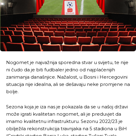
Nogomet je najvažnija sporedna stvar u svijetu, te nije
ni čudo da je biti fudbaler jedno od najplaćenijih
zanimanja današnjice. Nažalost, u Bosni i Hercegovini
situacija nije idealna, ali se dešavaju neke promjene na
bolje.
Sezona koja je iza nas je pokazala da se u našoj državi
može igrati kvalitetan nogomet, ali je preduvjet da
imamo kvalitetnu infrastrukturu. Sezonu 2022/23 je
obilježila rekonstrukcija travnjaka na 5 stadiona u BiH
(Gradski stadion Banja Luka, stadion Tušanj Tuzla,