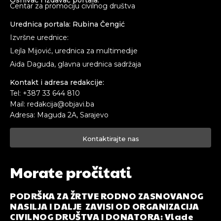
Osnivač i izdavač portala:
Centar za promociju civilnog društva
Urednica portala: Rubina Čengić
Izvršne urednice:
Lejla Mijović, urednica za multimedije
Aida Daguda, glavna urednica sadržaja
Kontakt i adresa redakcije:
Tel: +387 33 644 810
Mail: redakcija@objavi.ba
Adresa: Maguda 2A, Sarajevo
Kontaktirajte nas
Morate pročitati
PODRŠKA ZA ŽRTVE RODNO ZASNOVANOG
NASILJA I DALJE ZAVISI OD ORGANIZACIJA
CIVILNOG DRUŠTVA I DONATORA: Vlade