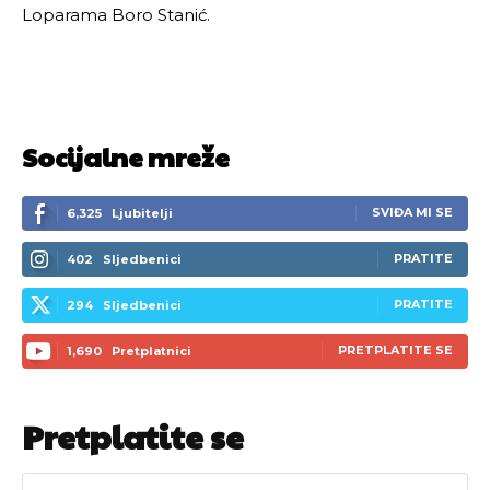
Loparama Boro Stanić.
[wpuf_form id=”7463”]
[wpuf_form id=”7463”]
Socijalne mreže
SVIĐA MI SE
6,325
Ljubitelji
PRATITE
402
Sljedbenici
PRATITE
294
Sljedbenici
PRETPLATITE SE
1,690
Pretplatnici
Pretplatite se