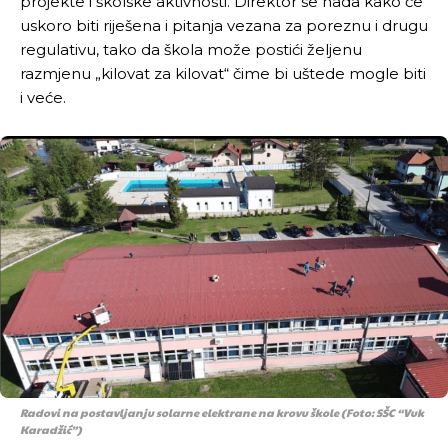
projekte i školske aktivnosti. Direktor se nada kako će
uskoro biti riješena i pitanja vezana za poreznu i drugu
regulativu, tako da škola može postići željenu
razmjenu „kilovat za kilovat“ čime bi uštede mogle biti
i veće.
Radovi na postavljanju solarne elektrane na krovu škole (Foto: SŠC “Vuk
Karadžić”)