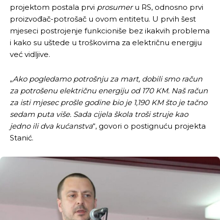
projektom postala prvi
prosumer
u RS, odnosno prvi
proizvođač-potrošač u ovom entitetu. U prvih šest
mjeseci postrojenje funkcioniše bez ikakvih problema
i kako su uštede u troškovima za električnu energiju
već vidljive.
„
Ako pogledamo potrošnju za mart, dobili smo račun
za potrošenu električnu energiju od 170 KM. Naš račun
za isti mjesec prošle godine bio je 1,190 KM što je tačno
sedam puta više. Sada cijela škola troši struje kao
jedno ili dva kućanstva
“, govori o postignuću projekta
Stanić.