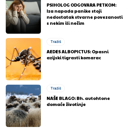
PSIHOLOG ODGOVARA PETKOM:
Iza napada panike stoji
nedostatak stvarne povezanosti
s nekim ili nečim
Tražiš
AEDES ALBOPICTUS: Opasni
azijski tigrasti komarac
Tražiš
NAŠE BLAGO: Bh. autohtone
domaće životinje