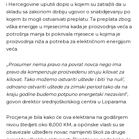
i Hercegovine uputili dopis u kojem su zatražili da u
skladu sa zakonom dobiju ugovor o snabdijevanju po
kojem bi mogli ostvarivati preplatu. Ta preplata zbog
viška energije u mjesecima kada je proizvodnja veća a
potrošnja manja bi pokrivala mjesece u kojima je
proizvodnja niža a potreba za električnom energijom
veća.
„
Prosumer nema pravo na povrat novca nego ima
pravo da kompenzuje proizvedenu struju kilovat za
kilovat. Tako možemo ostvariti uštede i biti ‘na nuli’,
odnosno ostvariti uštede za zimski period tako da na
kraju godine budemo potpuno energetski nezavisni
“,
govori direktor srednjoškolskog centra u Loparama.
Procjena je bila kako će ova elektrana na godišnjem
nivou štedjeti oko 8,000 KM, a općinske vlasti su se
obavezale ušteđeni novac namijeniti školi za druge