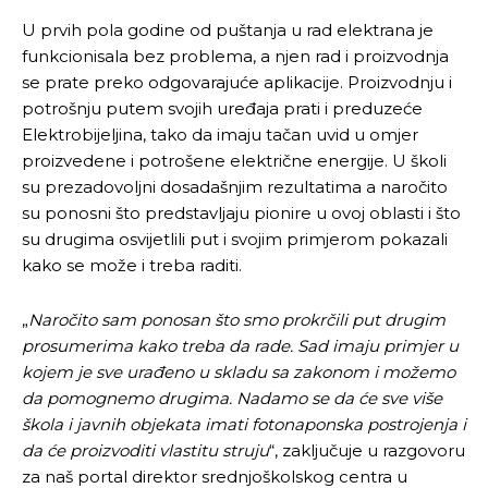
U prvih pola godine od puštanja u rad elektrana je
funkcionisala bez problema, a njen rad i proizvodnja
se prate preko odgovarajuće aplikacije. Proizvodnju i
potrošnju putem svojih uređaja prati i preduzeće
Elektrobijeljina, tako da imaju tačan uvid u omjer
proizvedene i potrošene električne energije. U školi
su prezadovoljni dosadašnjim rezultatima a naročito
su ponosni što predstavljaju pionire u ovoj oblasti i što
su drugima osvijetlili put i svojim primjerom pokazali
kako se može i treba raditi.
„
Naročito sam ponosan što smo prokrčili put drugim
Pusti priču da živi!
Pusti priču da živi!
prosumerima kako treba da rade. Sad imaju primjer u
kojem je sve urađeno u skladu sa zakonom i možemo
da pomognemo drugima. Nadamo se da će sve više
škola i javnih objekata imati fotonaponska postrojenja i
Ovim putem želimo da vam se zahvalimo što ste
Ovim putem želimo da vam se zahvalimo što ste
da će proizvoditi vlastitu struju
“, zaključuje u razgovoru
odlučili da pustite Vašu priču da živi, Redakcija
odlučili da pustite Vašu priču da živi, Redakcija
za naš portal direktor srednjoškolskog centra u
Objavi.ba
Objavi.ba