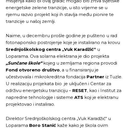
mišljenja kako bi ovaj gradić mogao biti žrtva svjetske
energetske zelene tranzicije, u isto vrijeme se u
njemu razvio projekt koji ih stavlja među pionire te
tranzicije u našoj zemlji.
Naime, u decembru prošle godine je pušteno u rad
fotonaponsko postrojenje koje je instalirano na krovu
Srednjoškolskog centra „Vuk Karadžić“
u
Loparama. Ova solarna elektrana je dio projekta
„Sunčane škole“
kojeg u zemljama regiona provodi
Fond otvoreno društvo
, a u finansiranju je
učestvovala i mikrokreditna fondacija
Partner
iz Tuzle.
U realizaciju projekata bio je uključen i Centar za
održivu energetsku tranziciju –
RESET
, kao i Institut za
napredne tehnologije i sisteme
ATS
koji je elektranu
projektovao i instalirao.
Direktor Srednjoškolskog centra „Vuk Karadžić“ u
Loparama
Boro Stanić
kaže kako je škola ovim