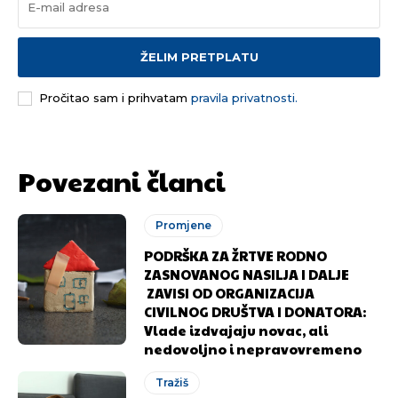
ŽELIM PRETPLATU
Pročitao sam i prihvatam
pravila privatnosti.
Povezani članci
Promjene
PODRŠKA ZA ŽRTVE RODNO
ZASNOVANOG NASILJA I DALJE
ZAVISI OD ORGANIZACIJA
CIVILNOG DRUŠTVA I DONATORA:
Vlade izdvajaju novac, ali
nedovoljno i nepravovremeno
Tražiš