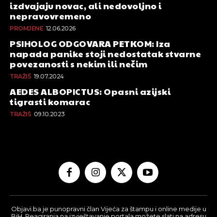
izdvajaju novac, ali nedovoljno i
nepravovremeno
PROMJENE
12.06.2026
PSIHOLOG ODGOVARA PETKOM: Iza
napada panike stoji nedostatak stvarne
povezanosti s nekim ili nečim
TRAŽIŠ
19.07.2024
AEDES ALBOPICTUS: Opasni azijski
tigrasti komarac
TRAŽIŠ
09.10.2023
Objavi.ba je punopravni član Vijeća za štampu i online medije u
BiH. Reagiranja na izvještavanje portala možete slati na adresu