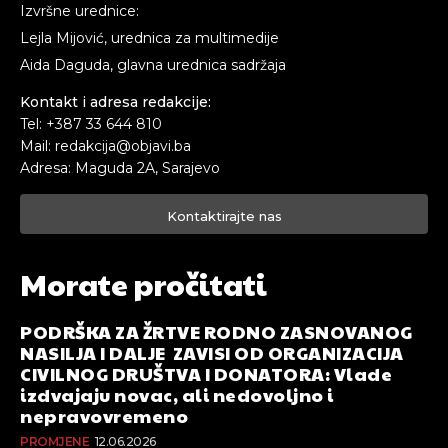
Izvršne urednice:
Lejla Mijović, urednica za multimedije
Aida Daguda, glavna urednica sadržaja
Kontakt i adresa redakcije:
Tel: +387 33 644 810
Mail: redakcija@objavi.ba
Adresa: Maguda 2A, Sarajevo
Kontaktirajte nas
Morate pročitati
PODRŠKA ZA ŽRTVE RODNO ZASNOVANOG
NASILJA I DALJE ZAVISI OD ORGANIZACIJA
CIVILNOG DRUŠTVA I DONATORA: Vlade
izdvajaju novac, ali nedovoljno i
nepravovremeno
PROMJENE
12.06.2026