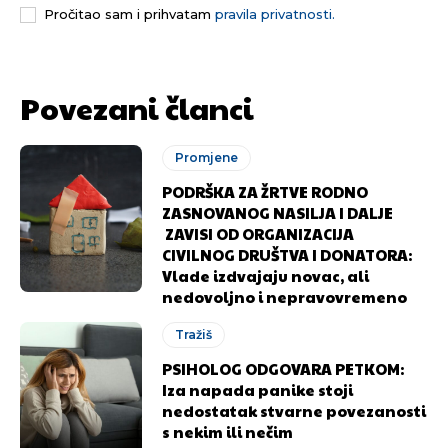
Pročitao sam i prihvatam
pravila privatnosti.
[wpuf_form id=”7463”]
[wpuf_form id=”7463”]
Povezani članci
Promjene
PODRŠKA ZA ŽRTVE RODNO
ZASNOVANOG NASILJA I DALJE
ZAVISI OD ORGANIZACIJA
CIVILNOG DRUŠTVA I DONATORA:
Vlade izdvajaju novac, ali
nedovoljno i nepravovremeno
Tražiš
PSIHOLOG ODGOVARA PETKOM:
Iza napada panike stoji
nedostatak stvarne povezanosti
s nekim ili nečim