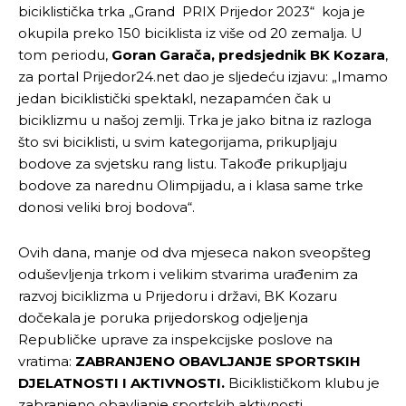
biciklistička trka „Grand PRIX Prijedor 2023“ koja je
okupila preko 150 biciklista iz više od 20 zemalja. U
tom periodu,
Goran Garača, predsjednik BK Kozara
,
za portal Prijedor24.net dao je sljedeću izjavu: „Imamo
jedan biciklistički spektakl, nezapamćen čak u
biciklizmu u našoj zemlji. Trka je jako bitna iz razloga
što svi biciklisti, u svim kategorijama, prikupljaju
bodove za svjetsku rang listu. Takođe prikupljaju
bodove za narednu Olimpijadu, a i klasa same trke
donosi veliki broj bodova“.
Ovih dana, manje od dva mjeseca nakon sveopšteg
oduševljenja trkom i velikim stvarima urađenim za
razvoj biciklizma u Prijedoru i državi, BK Kozaru
dočekala je poruka prijedorskog odjeljenja
Republičke uprave za inspekcijske poslove na
vratima:
ZABRANJENO OBAVLJANJE SPORTSKIH
DJELATNOSTI I AKTIVNOSTI.
Biciklističkom klubu je
zabranjeno obavljanje sportskih aktivnosti.