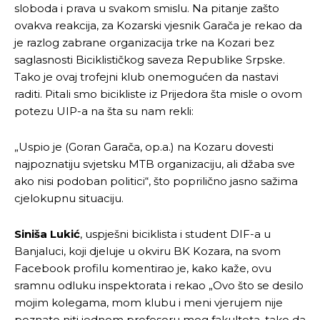
sloboda i prava u svakom smislu. Na pitanje zašto
ovakva reakcija, za Kozarski vjesnik Garača je rekao da
je razlog zabrane organizacija trke na Kozari bez
saglasnosti Biciklističkog saveza Republike Srpske.
Tako je ovaj trofejni klub onemogućen da nastavi
raditi. Pitali smo bicikliste iz Prijedora šta misle o ovom
potezu UIP-a na šta su nam rekli:
„Uspio je (Goran Garača, op.a.) na Kozaru dovesti
najpoznatiju svjetsku MTB organizaciju, ali džaba sve
ako nisi podoban politici“, što poprilično jasno sažima
cjelokupnu situaciju.
Siniša Lukić
, uspješni biciklista i student DIF-a u
Banjaluci, koji djeluje u okviru BK Kozara, na svom
Facebook profilu komentirao je, kako kaže, ovu
sramnu odluku inspektorata i rekao „Ovo što se desilo
mojim kolegama, mom klubu i meni vjerujem nije
poznato niti jednom profesoru mog fakulteta, tako da