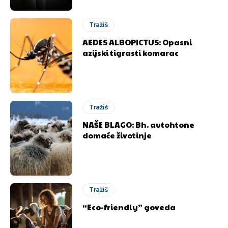
Tražiš
AEDES ALBOPICTUS: Opasni
azijski tigrasti komarac
Tražiš
NAŠE BLAGO: Bh. autohtone
domaće životinje
Tražiš
“Eco-friendly” goveda