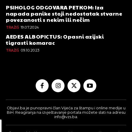
PSIHOLOG ODGOVARA PETKOM: Iza
napada panike stoji nedostatak stvarne
povezanosti s nekim ili nečim
TRAŽIŠ
19.07.2024
AEDES ALBOPICTUS: Opasni azijski
tigrasti komarac
TRAŽIŠ
09.10.2023
Objavi.ba je punopravni član Vijeća za štampu i online medije u
BiH. Reagiranja na izvještavanje portala možete slati na adresu
info@vzs.ba.