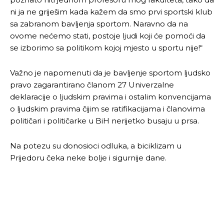
ni ja ne griješim kada kažem da smo prvi sportski klub
sa zabranom bavljenja sportom. Naravno da na
ovome nećemo stati, postoje ljudi koji će pomoći da
se izborimo sa politikom kojoj mjesto u sportu nije!“
Važno je napomenuti da je bavljenje sportom ljudsko
pravo zagarantirano članom 27 Univerzalne
deklaracije o ljudskim pravima i ostalim konvencijama
o ljudskim pravima čijim se ratifikacijama i članovima
političari i političarke u BiH nerijetko busaju u prsa.
Na potezu su donosioci odluka, a biciklizam u
Prijedoru čeka neke bolje i sigurnije dane.