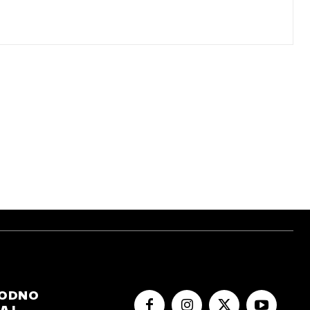
RODNO
 I