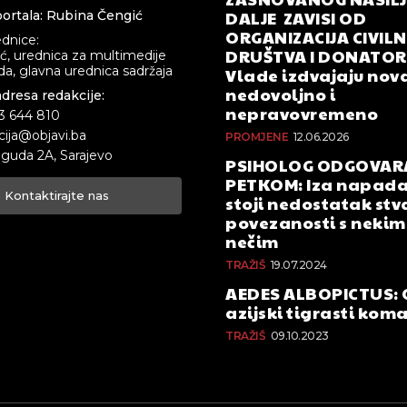
DALJE ZAVISI OD
ortala: Rubina Čengić
ORGANIZACIJA CIVIL
ednice:
DRUŠTVA I DONATOR
ić, urednica za multimedije
a, glavna urednica sadržaja
Vlade izdvajaju nova
nedovoljno i
adresa redakcije:
nepravovremeno
33 644 810
cija@objavi.ba
PROMJENE
12.06.2026
guda 2A, Sarajevo
PSIHOLOG ODGOVAR
PETKOM: Iza napada
Kontaktirajte nas
stoji nedostatak stv
povezanosti s nekim 
nečim
TRAŽIŠ
19.07.2024
AEDES ALBOPICTUS: 
azijski tigrasti kom
TRAŽIŠ
09.10.2023