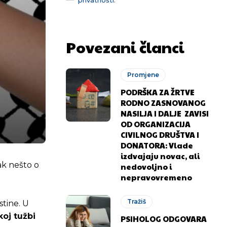
Povezani članci
Promjene
PODRŠKA ZA ŽRTVE
RODNO ZASNOVANOG
NASILJA I DALJE ZAVISI
OD ORGANIZACIJA
CIVILNOG DRUŠTVA I
DONATORA: Vlade
izdvajaju novac, ali
ak nešto o
nedovoljno i
nepravovremeno
Tražiš
stine. U
koj tužbi
PSIHOLOG ODGOVARA