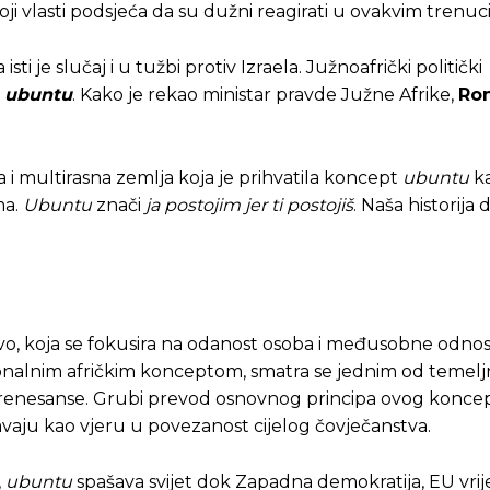
ste odlučili da pustite Vašu priču da živi, Redakcija Objavi
ste odlučili da pustite Vašu priču da živi, Redakcija Objavi
 koji vlasti podsjeća da su dužni reagirati u ovakvim trenuc
ti je slučaj i u tužbi protiv Izraela. Južnoafrički politički
u
ubuntu
. Kako je rekao ministar pravde Južne Afrike,
Ro
 i multirasna zemlja koja je prihvatila koncept
ubuntu
ka
ma.
Ubuntu
znači
ja postojim jer ti postojiš
. Naša historija 
tovo, koja se fokusira na odanost osoba i međusobne odnos
ionalnim afričkim konceptom, smatra se jednim od temelj
e renesanse. Grubi prevod osnovnog principa ovog konce
aju kao vjeru u povezanost cijelog čovječanstva.
,
ubuntu
spašava svijet dok Zapadna demokratija, EU vrij