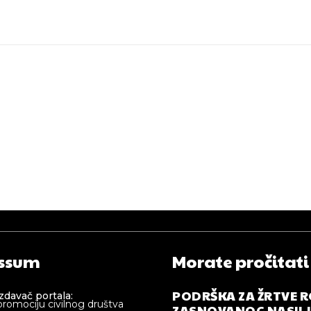
ssum
Morate pročitati
PODRŠKA ZA ŽRTVE 
izdavač portala:
promociju civilnog društva
ZASNOVANOG NASILJA