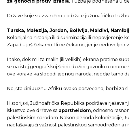
za genocid protiv Izraela.
Tužba je podnesena u dec
Države koje su zvanično podržale južnoafričku tužbu la
Turska, Malezija, Jordan, Bolivija, Maldivi, Namibi
Kolonijalna historija ili diskriminacija ili nepovjeren
Zapad – još čekamo. Ili ne čekamo, jer je nedovoljno v
I tako, dok mi iza malih (ili velikih) ekrana pratimo 
se na istoj geografskoj širini i dužini govorilo o ono
ove korake ka slobodi jednog naroda, negdje tamo d
No, šta čini Južnu Afriku ovako posvećenoj borbi za 
Historijski, Južnoafrička Republika podržava rješava
iskustvo ove države sa
apartheidom
, odnosno rasnom
palestinskim narodom. Nakon perioda kolonizacije, Južn
naglašavajući važnost palestinskog samoodređenja i n