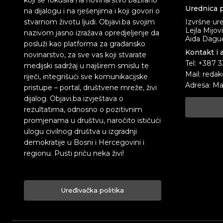
koji se fokusira na novinarstvo bazirano
Urednica p
na dijalogu i na rješenjima i koji govori o
stvarnom životu ljudi. Objavi.ba svojim
Izvršne ur
Lejla Mijov
nazivom jasno izražava opredjeljenje da
Aida Dagud
posluži kao platforma za građansko
Kontakt i 
novinarstvo, za sve vas koji stvarate
Tel: +387 
medijski sadržaj u najširem smislu te
Mail: redak
riječi, integrišući sve komunikacijske
Adresa: Ma
pristupe – portal, društvene mreže, živi
dijalog. Objavi.ba izvještava o
rezultatima, odnosno o pozitivnim
promjenama u društvu, naročito ističući
ulogu civilnog društva u izgradnji
demokratije u Bosni i Hercegovini i
regionu. Pusti priču neka živi!
Uređivačka politika