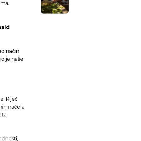
.ba
.ba
ima.
nald
o način
dio je naše
e. Riječ
nih načela
pta
ednosti,