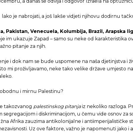
embru, a danas se odvija i odgovor Izraela na optužnicu
ko je nabrojati, a još lakše vidjeti njihovu dodirnu tačk
ja, Pakistan, Venecuela, Kolumbija, Brazil, Arapska lig
je koje im ukazuje Zapad – samo su neke od karakteristika o
ažno pitanje za njih.
suđenje i dok nam se bude uspomene na naša djetinjstva i ž
me što mi proživljavamo, neke tako velike države umjesto n
aleko.
slobodnu i mirnu Palestinu?
Pusti priču da živi!
Pusti priču da živi!
nje takozvanog
palestinskog pitanja
iz nekoliko razloga. Pr
 segregacijom i diskriminacijom, u čemu vide osnov za so
a Afrika zauzima antikolonijalne i antiimperijalističke s
ezavisnosti. Uz ove faktore, važno je napomenuti jako i 