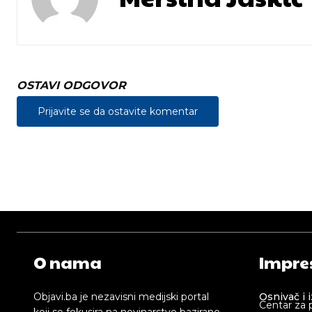
OSTAVI ODGOVOR
Prijavite se da ostavite komentar
O nama
Impre
Objavi.ba je nezavisni medijski portal
Osnivač i 
Centar za 