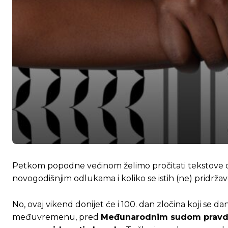
Petkom popodne većinom želimo pročitati tekstove o to
novogodišnjim odlukama i koliko se istih (ne) pridrž
No, ovaj vikend donijet će i 100. dan zločina koji se 
međuvremenu, pred
Međunarodnim sudom pravd