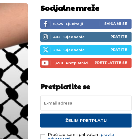
Socijalne mreže
SVIĐA MI SE
6,325
Ljubitelji
PRATITE
402
Sljedbenici
PRATITE
294
Sljedbenici
PRETPLATITE SE
1,690
Pretplatnici
Pretplatite se
ŽELIM PRETPLATU
Pročitao sam i prihvatam
pravila
privatnosti.