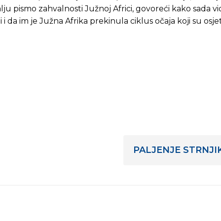
 šalju pismo zahvalnosti Južnoj Africi, govoreći kako sada vi
 i da im je Južna Afrika prekinula ciklus očaja koji su osjet
PALJENJE STRNJIKE: