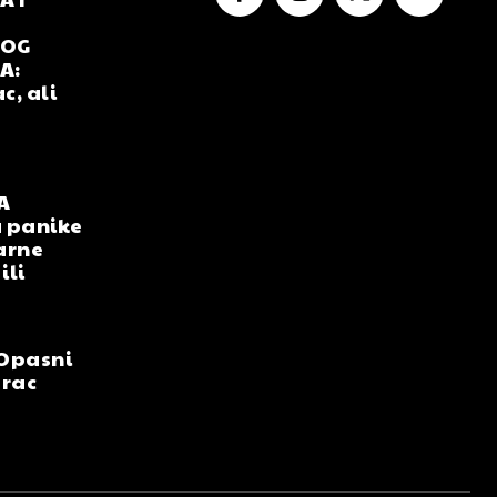
NOG
A:
c, ali
A
 panike
arne
ili
Opasni
arac