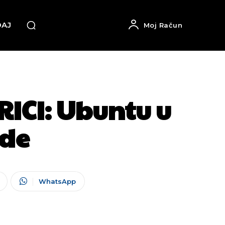
DAJ
Moj Račun
ICI: Ubuntu u
ode
WhatsApp