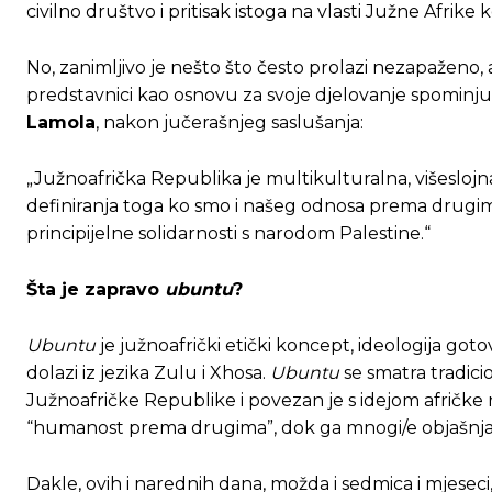
Ovim putem želimo da vam se zahvalimo što 
Ovim putem želimo da vam se zahvalimo što 
civilno društvo i pritisak istoga na vlasti Južne Afrike
No, zanimljivo je nešto što često prolazi nezapaženo, a is
predstavnici kao osnovu za svoje djelovanje spominj
[wpuf_form id=”7463”]
[wpuf_form id=”7463”]
Lamola
, nakon jučerašnjeg saslušanja:
„Južnoafrička Republika je multikulturalna, višeslojna
definiranja toga ko smo i našeg odnosa prema drugi
principijelne solidarnosti s narodom Palestine.“
Šta je zapravo
ubuntu
?
Ubuntu
je južnoafrički etički koncept, ideologija go
dolazi iz jezika Zulu i Xhosa.
Ubuntu
se smatra tradic
Južnoafričke Republike i povezan je s idejom afričk
“humanost prema drugima”, dok ga mnogi/e objašnjav
Dakle, ovih i narednih dana, možda i sedmica i mjeseci