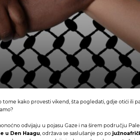
me kako provesti vikend, šta pogledati, gdje otići ili p
avamo?
danonoćno odvijaju u pojasu Gaze i na širem području Pale
e u Den Haagu
, održava se saslušanje po po
južnoafrič