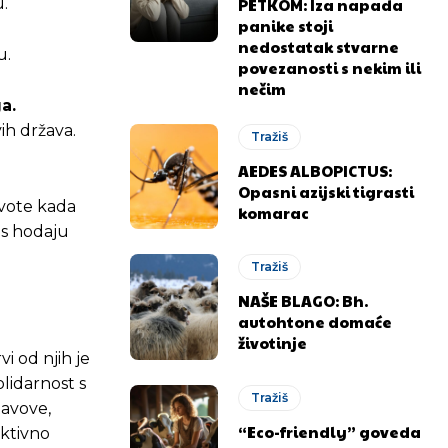
PETKOM: Iza napada
.
panike stoji
nedostatak stvarne
u.
povezanosti s nekim ili
nečim
a.
vih država.
Tražiš
AEDES ALBOPICTUS:
Opasni azijski tigrasti
ivote kada
komarac
as hodaju
Tražiš
NAŠE BLAGO: Bh.
autohtone domaće
životinje
vi od njih je
lidarnost s
Tražiš
tavove,
“Eco-friendly” goveda
aktivno