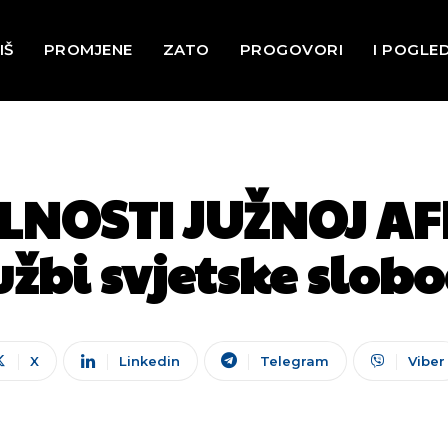
IŠ
PROMJENE
ZATO
PROGOVORI
I POGLE
NOSTI JUŽNOJ AFR
užbi svjetske slob
X
Linkedin
Telegram
Viber