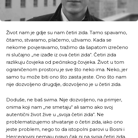
Život nam je gdje su nam četiri zida. Tamo spavamo,
čitamo, stvaramo, plačemo, uživamo. Kada se
nekome povjeravamo, tražimo da šapatom izrečeno
ni slučajno „ne izađe iz ova četiri zida“. Četiri zida
razlikuju čovjeka od pećinskog čovjeka. Život u tom
ograničenom prostoru je sve što neko ima. Neko, jer
samo tu može biti ono što zaista jeste. Ono što nam
nije dozvoljeno drugdje, dozvoljeno je u četiri zida.
Doduše, ne baš svima. Nije dozvoljeno, na primjer,
onima koji nam „ne smetaju“ ali samo ako svoj
autentični život žive u „svoja četiri zida“. Ne
problematizujemo shvatanje o četiri zida, iako ono
jeste problem, nego to da istopolni parovi u Bosni i
Hercegovini nemaju pravo čak ni na svoja četiri zida,