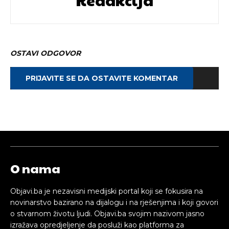
OSTAVI ODGOVOR
PRIJAVITE SE DA OSTAVITE KOMENTAR
O nama
Objavi.ba je nezavisni medijski portal koji se fokusira na
novinarstvo bazirano na dijalogu i na rješenjima i koji govori
o stvarnom životu ljudi. Objavi.ba svojim nazivom jasno
izražava opredjeljenje da posluži kao platforma za