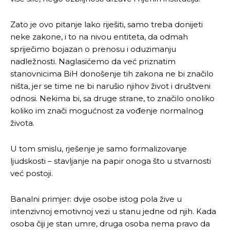
Zato je ovo pitanje lako riješiti, samo treba donijeti
neke zakone, i to na nivou entiteta, da odmah
spriječimo bojazan o prenosu i oduzimanju
nadležnosti. Naglasićemo da već priznatim
stanovnicima BiH donošenje tih zakona ne bi značilo
ništa, jer se time ne bi narušio njihov život i društveni
odnosi. Nekima bi, sa druge strane, to značilo onoliko
koliko im znači mogućnost za vođenje normalnog
života.
U tom smislu, rješenje je samo formalizovanje
ljudskosti – stavljanje na papir onoga što u stvarnosti
već postoji.
Banalni primjer: dvije osobe istog pola žive u
intenzivnoj emotivnoj vezi u stanu jedne od njih. Kada
osoba čiji je stan umre, druga osoba nema pravo da