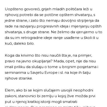
[wpuf_form id=”7463”]
[wpuf_form id=”7463”]
Uopšteno govoreći, grijeh mladih političara leži u
njihovoj potrebi da se potčine opštem shvatanju, s
jedne strane, i zato što nemaju dovoljno strpljenja da
rade na razvijanju progresivnih ideja i mijenjanju opštih
shvatanja, s druge strane. Ne želimo da vjerujemo u to
da su im retrogradne ideje ranije usađene u školi ili u
kući, daleko bilo.
Koga da krivimo što nisu naučili šta je, na primjer,
pravo na javno okupljanje? Mada, opet, nije da nisu
imali priliku da slušaju o tome u brojnim posjetama i
seminarima u Savjetu Evrope i sl. na koje ih šalju
njihove stranke.
Elem, ako bi se kojim slučajem usvojili neophodni
zakoni, stanovnici bi zemlju u kojoj žive možda prvi
put u njenoj kratkoj istoriji mogli smatrati