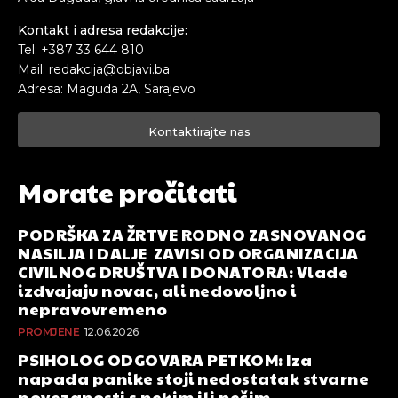
Kontakt i adresa redakcije:
Tel: +387 33 644 810
Mail: redakcija@objavi.ba
Adresa: Maguda 2A, Sarajevo
Kontaktirajte nas
Morate pročitati
PODRŠKA ZA ŽRTVE RODNO ZASNOVANOG
NASILJA I DALJE ZAVISI OD ORGANIZACIJA
CIVILNOG DRUŠTVA I DONATORA: Vlade
izdvajaju novac, ali nedovoljno i
nepravovremeno
PROMJENE
12.06.2026
PSIHOLOG ODGOVARA PETKOM: Iza
napada panike stoji nedostatak stvarne
povezanosti s nekim ili nečim