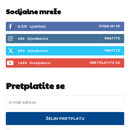
Socijalne mreže
SVIĐA MI SE
6,325
Ljubitelji
PRATITE
402
Sljedbenici
PRATITE
294
Sljedbenici
PRETPLATITE SE
1,690
Pretplatnici
Pretplatite se
ŽELIM PRETPLATU