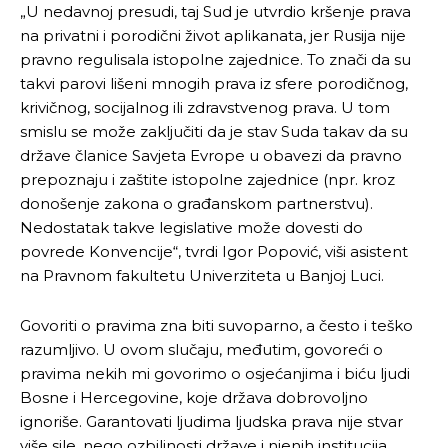
„U nedavnoj presudi, taj Sud je utvrdio kršenje prava
na privatni i porodični život aplikanata, jer Rusija nije
pravno regulisala istopolne zajednice. To znači da su
takvi parovi lišeni mnogih prava iz sfere porodičnog,
krivičnog, socijalnog ili zdravstvenog prava. U tom
smislu se može zaključiti da je stav Suda takav da su
države članice Savjeta Evrope u obavezi da pravno
prepoznaju i zaštite istopolne zajednice (npr. kroz
donošenje zakona o građanskom partnerstvu).
Nedostatak takve legislative može dovesti do
povrede Konvencije“, tvrdi Igor Popović, viši asistent
na Pravnom fakultetu Univerziteta u Banjoj Luci.
Govoriti o pravima zna biti suvoparno, a često i teško
razumljivo. U ovom slučaju, međutim, govoreći o
pravima nekih mi govorimo o osjećanjima i biću ljudi
Bosne i Hercegovine, koje država dobrovoljno
ignoriše. Garantovati ljudima ljudska prava nije stvar
više sile, nego ozbiljnosti države i njenih institucija.