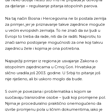
za djelanje – regulisanje pitanja istopolnih parova.
Na taj način Bosna i Hercegovina ne bi postala zemlja
za primjer, jer je priznavanje takve zajednice moguće
u većini evropskih zemalja. To ne znači da svi ljudi u
Evropi to treba da rade, niti da će raditi. Naprotiv, to
znači samo postojanje mogućnosti za one koji takvu
zajednicu žele i kojima je ona potrebna.
Najsvježiji primjer iz regiona je usvajanje Zakona o
istopolnim zajednicama u Crnoj Gori. Hrvatska je
slično uradila još 2003. godine. U Srbiji to pitanje još
nije riješeno, ali bi uskoro moglo da bude.
S ovim je povezana i problematika s kojom se
suočavaju transrodne osobe – ljudi koji promijene pol.
Njima je proceduralno praktično onemogućeno da
izvrše promjenu pola u ličnim dokumentima, iako je