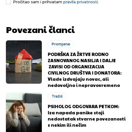
Pročitao sam i prihvatam
pravila privatnosti.
Povezani članci
Promjene
PODRŠKA ZA ŽRTVE RODNO
ZASNOVANOG NASILJA I DALJE
ZAVISI OD ORGANIZACIJA
CIVILNOG DRUŠTVA I DONATORA:
Vlade izdvajaju novac, ali
nedovoljno i nepravovremeno
Tražiš
PSIHOLOG ODGOVARA PETKOM:
Iza napada panike stoji
nedostatak stvarne povezanosti
s nekim ili nečim