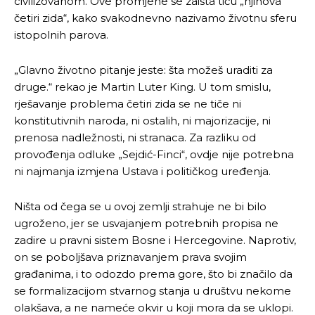
civilizovanom. Ove promjene se zaista tiču „njihova
četiri zida“, kako svakodnevno nazivamo životnu sferu
istopolnih parova.
„Glavno životno pitanje jeste: šta možeš uraditi za
druge.“ rekao je Martin Luter King. U tom smislu,
rješavanje problema četiri zida se ne tiče ni
konstitutivnih naroda, ni ostalih, ni majorizacije, ni
prenosa nadležnosti, ni stranaca. Za razliku od
provođenja odluke „Sejdić-Finci“, ovdje nije potrebna
ni najmanja izmjena Ustava i političkog uređenja.
Ništa od čega se u ovoj zemlji strahuje ne bi bilo
ugroženo, jer se usvajanjem potrebnih propisa ne
zadire u pravni sistem Bosne i Hercegovine. Naprotiv,
on se poboljšava priznavanjem prava svojim
građanima, i to odozdo prema gore, što bi značilo da
se formalizacijom stvarnog stanja u društvu nekome
olakšava, a ne nameće okvir u koji mora da se uklopi.