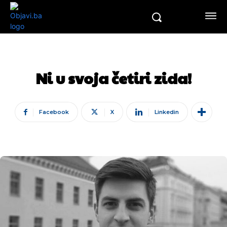
Ni u svoja četiri zida!
Facebook
X
Linkedin