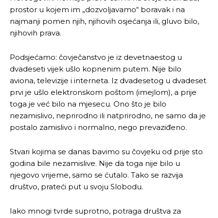
prostor u kojem im „dozvoljavamo“ boravak i na
najmanji pomen njih, njihovih osjećanja ili, gluvo bilo,
njihovih prava.
Podsjećamo: čovječanstvo je iz devetnaestog u
dvadeseti vijek ušlo kopnenim putem. Nije bilo
aviona, televizije i interneta. Iz dvadesetog u dvadeset
prvi je ušlo elektronskom poštom (imejlom), a prije
toga je već bilo na mjesecu. Ono što je bilo
nezamislivo, neprirodno ili natprirodno, ne samo da je
postalo zamislivo i normalno, nego prevaziđeno.
Stvari kojima se danas bavimo su čovjeku od prije sto
godina bile nezamislive. Nije da toga nije bilo u
njegovo vrijeme, samo se ćutalo. Tako se razvija
društvo, prateći put u svoju Slobodu.
Iako mnogi tvrde suprotno, potraga društva za