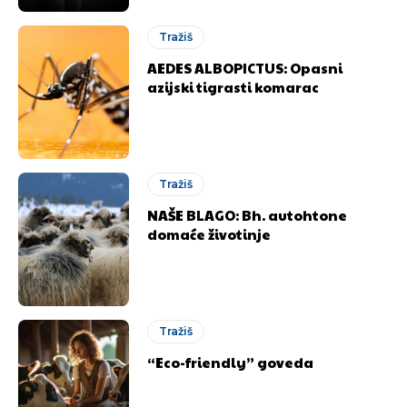
Tražiš
AEDES ALBOPICTUS: Opasni
azijski tigrasti komarac
Tražiš
NAŠE BLAGO: Bh. autohtone
domaće životinje
Tražiš
“Eco-friendly” goveda