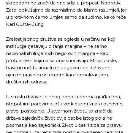
slobodom ne znači da ono srlja u propast. Naprotiv.
Zato, pokušajmo da razmislimo da bismo razumjeli, jer
u protivnom ćemo umjeti samo da sudimo, kako reče
Karl Gustav Jung.
Zrelost jednog društva se ogleda u načinu na koji
institucije rješavaju pitanja manjina – ne samo
nacionalnih ili vjerskih nego svih manjina – kao i
probleme s kojima se one suočavaju. Mi se, dakle,
bavimo institucionalnim odgovorom, državom i
njenim pravnim sistemom kao formalizacijom
društvenih odnosa.
U smislu države i njenog odnosa prema građanima,
istopolnim parovima još uvijek nije priznato osnovno
pravo: postojanje. U stvarnom životu to znači da
država zajednički život dvije osobe istog pola ne
posmatra kao zajednički. Život u četiri zida za državu
ne postoji. U ta četiri zida postoje dva zasebna života.