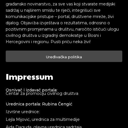
građansko novinarstvo, za sve vas koji stvarate medijski
sadržaj u najširem smislu te riječi, integrišući sve
komunikacijske pristupe – portal, društvene mreže, živi
dijalog. Objavi.ba izvještava o rezultatima, odnosno o
pozitivnim promjenama u društvu, naročito ističući ulogu
civilnog društva u izgradnji demokratije u Bosni i
Hercegovini i regionu. Pusti priču neka živi!
Uređivačka politika
Impressum
Osnivač i izdavač portala:
Centar za promociju civilnog društva
Urednica portala: Rubina Čengić
Izvršne urednice:
Lejla Mijović, urednica za multimedije
Aida Daguda, glavna urednica sadržaja