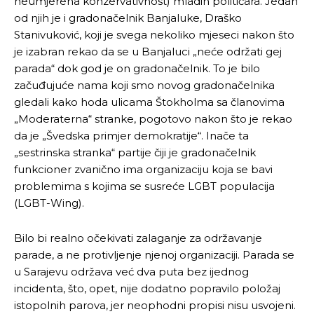
neumjerena konzervativnost) mladih političara. Jedan
od njih je i gradonačelnik Banjaluke, Draško
Stanivuković, koji je svega nekoliko mjeseci nakon što
je izabran rekao da se u Banjaluci „neće održati gej
parada“ dok god je on gradonačelnik. To je bilo
začuđujuće nama koji smo novog gradonačelnika
gledali kako hoda ulicama Štokholma sa članovima
„Moderaterna“ stranke, pogotovo nakon što je rekao
da je „Švedska primjer demokratije“. Inače ta
„sestrinska stranka“ partije čiji je gradonačelnik
funkcioner zvanično ima organizaciju koja se bavi
Pusti priču da živi!
Pusti priču da živi!
problemima s kojima se susreće LGBT populacija
(LGBT-Wing).
Ovim putem želimo da vam se zahvalimo što ste
Ovim putem želimo da vam se zahvalimo što ste
Bilo bi realno očekivati zalaganje za održavanje
odlučili da pustite Vašu priču da živi, Redakcija
odlučili da pustite Vašu priču da živi, Redakcija
parade, a ne protivljenje njenoj organizaciji. Parada se
Objavi.ba
Objavi.ba
u Sarajevu održava već dva puta bez ijednog
incidenta, što, opet, nije dodatno popravilo položaj
istopolnih parova, jer neophodni propisi nisu usvojeni.