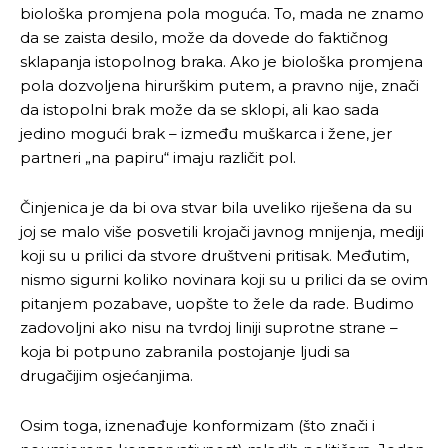
biološka promjena pola moguća. To, mada ne znamo
da se zaista desilo, može da dovede do faktičnog
sklapanja istopolnog braka. Ako je biološka promjena
pola dozvoljena hirurškim putem, a pravno nije, znači
da istopolni brak može da se sklopi, ali kao sada
jedino mogući brak – između muškarca i žene, jer
partneri „na papiru“ imaju različit pol.
Činjenica je da bi ova stvar bila uveliko riješena da su
joj se malo više posvetili krojači javnog mnijenja, mediji
koji su u prilici da stvore društveni pritisak. Međutim,
nismo sigurni koliko novinara koji su u prilici da se ovim
pitanjem pozabave, uopšte to žele da rade. Budimo
zadovoljni ako nisu na tvrdoj liniji suprotne strane –
koja bi potpuno zabranila postojanje ljudi sa
drugačijim osjećanjima.
Osim toga, iznenađuje konformizam (što znači i