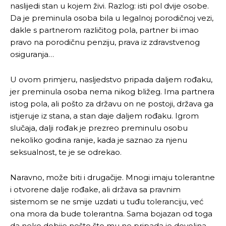
naslijedi stan u kojem živi. Razlog: isti pol dvije osobe.
Da je preminula osoba bila u legalnoj porodičnoj vezi,
dakle s partnerom različitog pola, partner bi imao
pravo na porodičnu penziju, prava iz zdravstvenog
osiguranja…
U ovom primjeru, nasljedstvo pripada daljem rođaku,
jer preminula osoba nema nikog bližeg. Ima partnera
istog pola, ali pošto za državu on ne postoji, država ga
istjeruje iz stana, a stan daje daljem rođaku. Igrom
slučaja, dalji rođak je prezreo preminulu osobu
nekoliko godina ranije, kada je saznao za njenu
seksualnost, te je se odrekao.
Naravno, može biti i drugačije. Mnogi imaju tolerantne
i otvorene dalje rođake, ali država sa pravnim
sistemom se ne smije uzdati u tuđu toleranciju, već
ona mora da bude tolerantna. Sama bojazan od toga
da neko dobije nešto što mu ne pripada je dovoljna