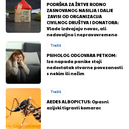
PODRŠKA ZA ŽRTVE RODNO
ZASNOVANOG NASILJA I DALJE
ZAVISI OD ORGANIZACIJA
CIVILNOG DRUŠTVA I DONATORA:
Vlade izdvajaju novac, ali
nedovoljno i nepravovremeno
Tražiš
PSIHOLOG ODGOVARA PETKOM:
Iza napada panike stoji
nedostatak stvarne povezanosti
s nekim ili nečim
Tražiš
AEDES ALBOPICTUS: Opasni
azijski tigrasti komarac