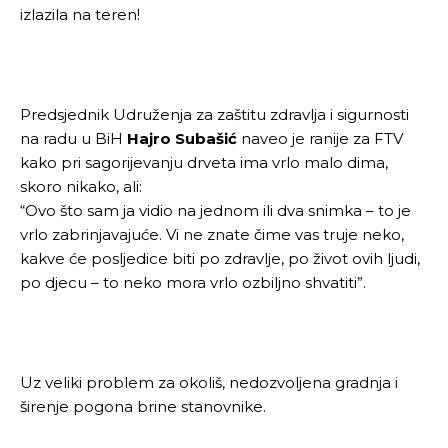
izlazila na teren!
Predsjednik Udruženja za zaštitu zdravlja i sigurnosti
na radu u BiH
Hajro Subašić
naveo je ranije za FTV
kako pri sagorijevanju drveta ima vrlo malo dima,
skoro nikako, ali:
“Ovo što sam ja vidio na jednom ili dva snimka – to je
vrlo zabrinjavajuće. Vi ne znate čime vas truje neko,
kakve će posljedice biti po zdravlje, po život ovih ljudi,
po djecu – to neko mora vrlo ozbiljno shvatiti”.
Uz veliki problem za okoliš, nedozvoljena gradnja i
širenje pogona brine stanovnike.