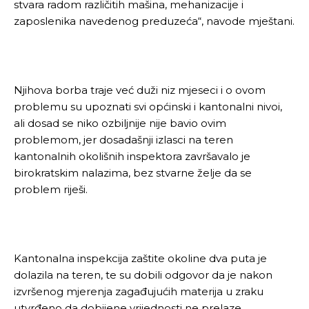
stvara radom različitih mašina, mehanizacije i
zaposlenika navedenog preduzeća“, navode mještani.
Njihova borba traje već duži niz mjeseci i o ovom
problemu su upoznati svi općinski i kantonalni nivoi,
ali dosad se niko ozbiljnije nije bavio ovim
problemom, jer dosadašnji izlasci na teren
kantonalnih okolišnih inspektora završavalo je
birokratskim nalazima, bez stvarne želje da se
problem riješi.
Kantonalna inspekcija zaštite okoline dva puta je
dolazila na teren, te su dobili odgovor da je nakon
izvršenog mjerenja zagađujućih materija u zraku
utvrđeno da dobijene vrijednosti ne prelaze