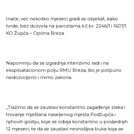
Inače, već nekoliko mjeseci gradi se objekat, kako
tvrde, bez dozvola na parcelama k.č.br. 2246/1 i 1607/1
KO Župča – Općina Breza.
Napominju da se izgradnja intenzivno radi i na
eksploatacionom polju RMU Breza, što je potpuno
nedozvoljeno i mimo zakona.
„Tražimo da se zaustavi konstantno zagađenje zraka i
trovanje mještana naseljenog mjesta Podžupča i
njihovih gostiju, koje se odvija konstantno u posljednjih
12 mjeseci, te da se zaustavi nesnošljiva buka koja se