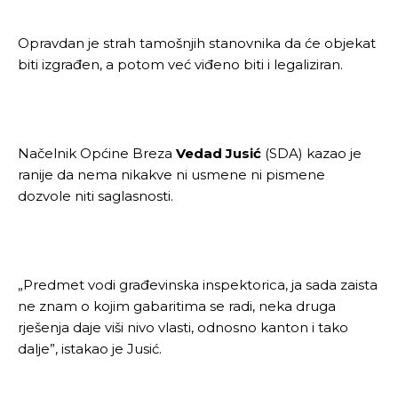
Opravdan je strah tamošnjih stanovnika da će objekat
biti izgrađen, a potom već viđeno biti i legaliziran.
Načelnik Općine Breza
Vedad Jusić
(SDA) kazao je
ranije da nema nikakve ni usmene ni pismene
dozvole niti saglasnosti.
„Predmet vodi građevinska inspektorica, ja sada zaista
ne znam o kojim gabaritima se radi, neka druga
rješenja daje viši nivo vlasti, odnosno kanton i tako
dalje”, istakao je Jusić.
Pusti priču da živi!
Pusti priču da živi!