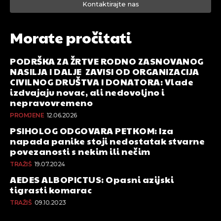
Kontaktirajte nas
Morate pročitati
PODRŠKA ZA ŽRTVE RODNO ZASNOVANOG
NASILJA I DALJE ZAVISI OD ORGANIZACIJA
CIVILNOG DRUŠTVA I DONATORA: Vlade
izdvajaju novac, ali nedovoljno i
nepravovremeno
PROMJENE
12.06.2026
PSIHOLOG ODGOVARA PETKOM: Iza
napada panike stoji nedostatak stvarne
povezanosti s nekim ili nečim
TRAŽIŠ
19.07.2024
AEDES ALBOPICTUS: Opasni azijski
tigrasti komarac
TRAŽIŠ
09.10.2023