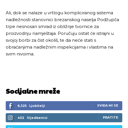
Ovim putem želimo da vam se zahvalimo što ste
Ovim putem želimo da vam se zahvalimo što ste
Ali, dok se nalaze u vrtlogu kompliciranog sistema
odlučili da pustite Vašu priču da živi, Redakcija
odlučili da pustite Vašu priču da živi, Redakcija
nadležnosti stanovnici brezanskog naselja Podžupča
Objavi.ba
Objavi.ba
trpe nesnosan smrad iz obližnje tvornice za
proizvodnju namještaja. Poručuju ostat će istrajni u
svojoj borbi za čist okoliš, te da neće stati s
obraćanjima nadležnim inspekcijama i vlastima na
[wpuf_form id=”7463”]
[wpuf_form id=”7463”]
svim nivoima.
Socijalne mreže
SVIĐA MI SE
6,325
Ljubitelji
PRATITE
402
Sljedbenici