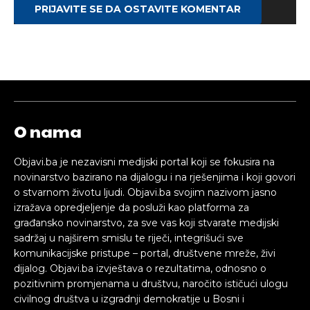
PRIJAVITE SE DA OSTAVITE KOMENTAR
O nama
Objavi.ba je nezavisni medijski portal koji se fokusira na
novinarstvo bazirano na dijalogu i na rješenjima i koji govori
o stvarnom životu ljudi. Objavi.ba svojim nazivom jasno
izražava opredjeljenje da posluži kao platforma za
građansko novinarstvo, za sve vas koji stvarate medijski
sadržaj u najširem smislu te riječi, integrišući sve
komunikacijske pristupe – portal, društvene mreže, živi
dijalog. Objavi.ba izvještava o rezultatima, odnosno o
pozitivnim promjenama u društvu, naročito ističući ulogu
civilnog društva u izgradnji demokratije u Bosni i