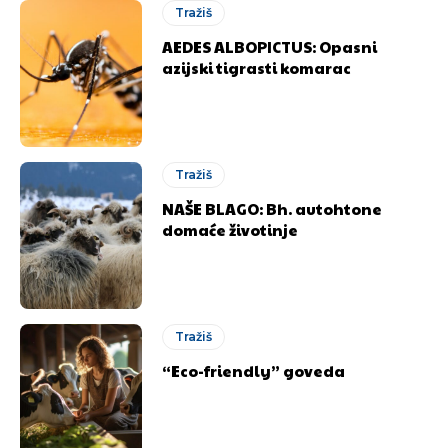
Tražiš
AEDES ALBOPICTUS: Opasni
azijski tigrasti komarac
Tražiš
NAŠE BLAGO: Bh. autohtone
domaće životinje
Tražiš
“Eco-friendly” goveda