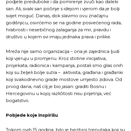
podjele preduboke i da pomirenje zvuči kao daleki
san. Ali, svaki san počinje s idejom i vjerom da je bolji
svijet moguć. Danas, dok slavimo ovu značajnu
godišnjicu, osvrćemo se na godine posvećenog rada,
hrabrosti i nesebičnog zalaganja za mir, pravdu i
društvo u kojem svi imaju jednaka prava i prilike.
Mreža nije samo organizacija – ona je zajednica ljudi
koji vjeruju u promjenu. Kroz stotine inicijativa,
projekata, radionica i kampanja, postali smo glas onih
koji su željeli bolje sutra – aktivista, građana i građanki
koji svakodnevno grade mostove umjesto zidova. Od
prvog dana, naš cilj je bio jasan: graditi Bosnu i
Hercegovinu u kojoj različitosti nisu prijetnja, već
bogatstvo.
Pobjede koje inspirišu
Tokom ovih 15 godina, bilo je bezbroj trenutaka koji su