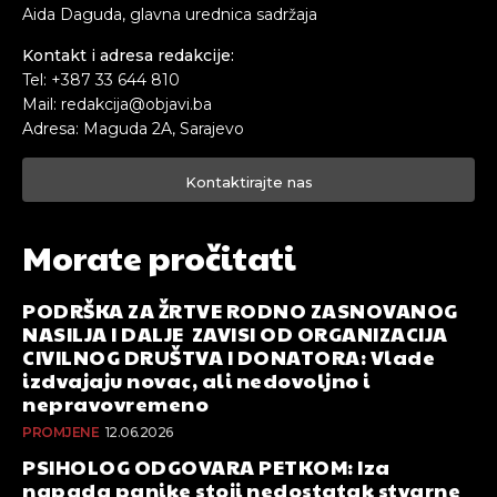
Aida Daguda, glavna urednica sadržaja
Kontakt i adresa redakcije:
Tel: +387 33 644 810
Mail: redakcija@objavi.ba
Adresa: Maguda 2A, Sarajevo
Kontaktirajte nas
Morate pročitati
PODRŠKA ZA ŽRTVE RODNO ZASNOVANOG
NASILJA I DALJE ZAVISI OD ORGANIZACIJA
CIVILNOG DRUŠTVA I DONATORA: Vlade
izdvajaju novac, ali nedovoljno i
nepravovremeno
PROMJENE
12.06.2026
PSIHOLOG ODGOVARA PETKOM: Iza
napada panike stoji nedostatak stvarne