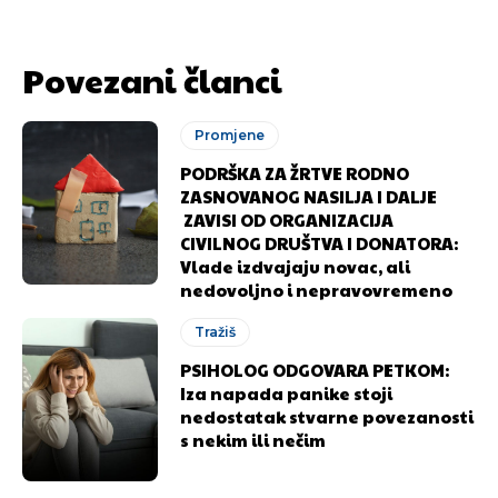
Povezani članci
Promjene
PODRŠKA ZA ŽRTVE RODNO
ZASNOVANOG NASILJA I DALJE
ZAVISI OD ORGANIZACIJA
CIVILNOG DRUŠTVA I DONATORA:
Vlade izdvajaju novac, ali
nedovoljno i nepravovremeno
Tražiš
PSIHOLOG ODGOVARA PETKOM:
Iza napada panike stoji
nedostatak stvarne povezanosti
s nekim ili nečim