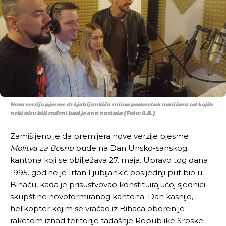
Novu verziju pjesme dr Ljubijankića snima pedesetak muzičara od kojih
neki nisu bili rođeni kad je ona nastala (Foto: A.B.)
Zamišljeno je da premijera nove verzije pjesme
Molitva za Bosnu
bude na Dan Unsko-sanskog
kantona koji se obilježava 27. maja. Upravo tog dana
1995. godine je Irfan Ljubijankić posljednji put bio u
Bihaću, kada je prisustvovao konstituirajućoj sjednici
skupštine novoformiranog kantona. Dan kasnije,
helikopter kojim se vraćao iz Bihaća oboren je
raketom iznad teritorije tadašnje Republike Srpske