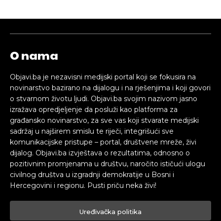
O nama
Objavi.ba je nezavisni medijski portal koji se fokusira na
novinarstvo bazirano na dijalogu i na rješenjima i koji govori
o stvarnom životu ljudi. Objavi.ba svojim nazivom jasno
izražava opredjeljenje da posluži kao platforma za
građansko novinarstvo, za sve vas koji stvarate medijski
sadržaj u najširem smislu te riječi, integrišući sve
komunikacijske pristupe – portal, društvene mreže, živi
dijalog. Objavi.ba izvještava o rezultatima, odnosno o
pozitivnim promjenama u društvu, naročito ističući ulogu
civilnog društva u izgradnji demokratije u Bosni i
Hercegovini i regionu. Pusti priču neka živi!
Uređivačka politika