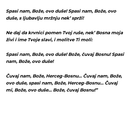
Ovim putem želimo da vam se zahvalimo što ste
Ovim putem želimo da vam se zahvalimo što ste
odlučili da pustite Vašu priču da živi, Redakcija
odlučili da pustite Vašu priču da živi, Redakcija
Spasi nam, Bože, ovo duše! Spasi nam, Bože, ovo
Objavi.ba
Objavi.ba
duše, s ljubavlju mržnju nek’ sprži!
Ne daj da krvnici pomen Tvoj ruše, nek’ Bosna moja
živi i ime Tvoje slavi, i molitve Ti moli:
[wpuf_form id=”7463”]
[wpuf_form id=”7463”]
Spasi nam, Bože, ovo duše! Bože, čuvaj Bosnu! Spasi
nam, Bože, ovo duše!
Čuvaj nam, Bože, Herceg-Bosnu… Čuvaj nam, Bože,
ovo duše, spasi nam, Bože, Herceg-Bosnu… Čuvaj
mi, Bože, ovo duše… Bože, čuvaj Bosnu!”