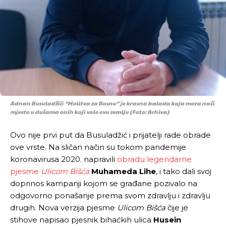
Adnan Busuladžić: “Molitva za Bosnu” je krasna balada koja mora naći
mjesto u dušama onih koji vole ovu zemlju (Foto: Arhiva)
Ovo nije prvi put da Busuladžić i prijatelji rade obrade
ove vrste. Na sličan način su tokom pandemije
koronavirusa 2020. napravili
obradu legendarne
pjesme
Ulicom Bišća
Muhameda Lihe
, i tako dali svoj
doprinos kampanji kojom se građane pozivalo na
odgovorno ponašanje prema svom zdravlju i zdravlju
drugih. Nova verzija pjesme
Ulicom Bišća
čije je
stihove napisao pjesnik bihaćkih ulica
Husein