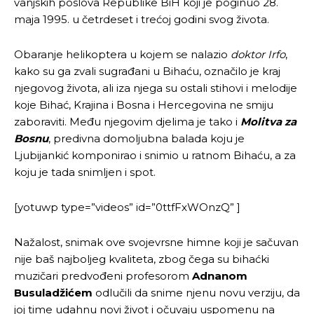
vanjskih poslova Republike BiH koji je poginuo 28.
maja 1995. u četrdeset i trećoj godini svog života.
Obaranje helikoptera u kojem se nalazio
doktor Irfo
,
kako su ga zvali sugrađani u Bihaću, označilo je kraj
njegovog života, ali iza njega su ostali stihovi i melodije
koje Bihać, Krajina i Bosna i Hercegovina ne smiju
zaboraviti. Među njegovim djelima je tako i
Molitva za
Bosnu
, predivna domoljubna balada koju je
Ljubijankić komponirao i snimio u ratnom Bihaću, a za
koju je tada snimljen i spot.
[yotuwp type=”videos” id=”0ttfFxWOnzQ” ]
Nažalost, snimak ove svojevrsne himne koji je sačuvan
nije baš najboljeg kvaliteta, zbog čega su bihaćki
muzičari predvođeni profesorom
Adnanom
Busuladžićem
odlučili da snime njenu novu verziju, da
joj time udahnu novi život i očuvaju uspomenu na