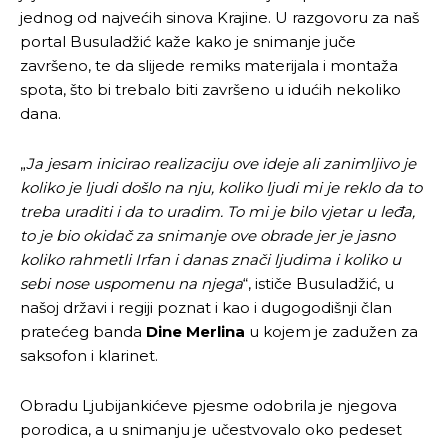
jednog od najvećih sinova Krajine. U razgovoru za naš
portal Busuladžić kaže kako je snimanje juče
završeno, te da slijede remiks materijala i montaža
spota, što bi trebalo biti završeno u idućih nekoliko
dana.
„
Ja jesam inicirao realizaciju ove ideje ali zanimljivo je
koliko je ljudi došlo na nju, koliko ljudi mi je reklo da to
treba uraditi i da to uradim. To mi je bilo vjetar u leđa,
to je bio okidač za snimanje ove obrade jer je jasno
koliko rahmetli Irfan i danas znači ljudima i koliko u
sebi nose uspomenu na njega
“, ističe Busuladžić, u
našoj državi i regiji poznat i kao i dugogodišnji član
pratećeg banda
Dine Merlina
u kojem je zadužen za
saksofon i klarinet.
Obradu Ljubijankićeve pjesme odobrila je njegova
porodica, a u snimanju je učestvovalo oko pedeset