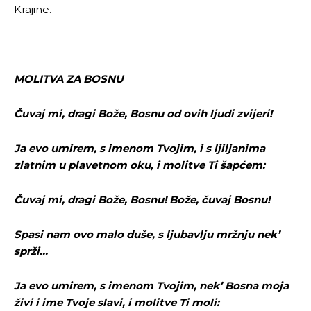
Krajine.
MOLITVA ZA BOSNU
Čuvaj mi, dragi Bože, Bosnu od ovih ljudi zvijeri!
Ja evo umirem, s imenom Tvojim, i s ljiljanima
zlatnim u plavetnom oku, i molitve Ti šapćem:
Čuvaj mi, dragi Bože, Bosnu! Bože, čuvaj Bosnu!
Spasi nam ovo malo duše, s ljubavlju mržnju nek’
sprži…
Pusti priču da živi!
Pusti priču da živi!
Ja evo umirem, s imenom Tvojim, nek’ Bosna moja
živi i ime Tvoje slavi, i molitve Ti moli: