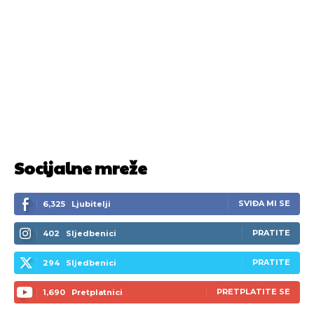
Socijalne mreže
SVIĐA MI SE
6,325
Ljubitelji
PRATITE
402
Sljedbenici
PRATITE
294
Sljedbenici
PRETPLATITE SE
1,690
Pretplatnici