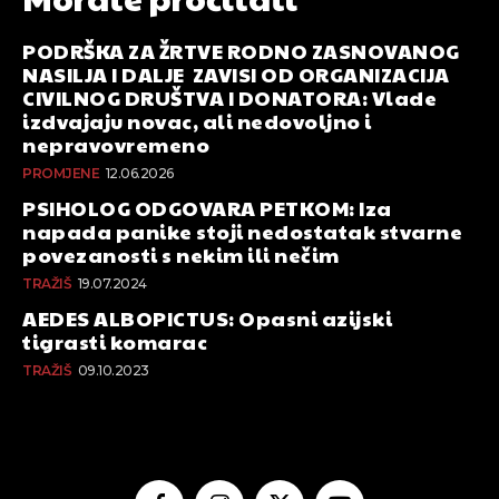
PODRŠKA ZA ŽRTVE RODNO ZASNOVANOG
NASILJA I DALJE ZAVISI OD ORGANIZACIJA
CIVILNOG DRUŠTVA I DONATORA: Vlade
izdvajaju novac, ali nedovoljno i
nepravovremeno
PROMJENE
12.06.2026
PSIHOLOG ODGOVARA PETKOM: Iza
napada panike stoji nedostatak stvarne
povezanosti s nekim ili nečim
TRAŽIŠ
19.07.2024
AEDES ALBOPICTUS: Opasni azijski
tigrasti komarac
TRAŽIŠ
09.10.2023