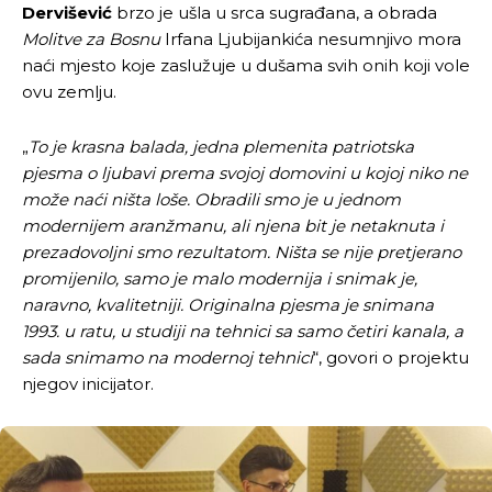
Dervišević
brzo je ušla u srca sugrađana, a obrada
Molitve za Bosnu
Irfana Ljubijankića nesumnjivo mora
naći mjesto koje zaslužuje u dušama svih onih koji vole
ovu zemlju.
„
To je krasna balada, jedna plemenita patriotska
pjesma o ljubavi prema svojoj domovini u kojoj niko ne
može naći ništa loše. Obradili smo je u jednom
modernijem aranžmanu, ali njena bit je netaknuta i
prezadovoljni smo rezultatom. Ništa se nije pretjerano
promijenilo, samo je malo modernija i snimak je,
naravno, kvalitetniji. Originalna pjesma je snimana
1993. u ratu, u studiji na tehnici sa samo četiri kanala, a
sada snimamo na modernoj tehnici
“, govori o projektu
njegov inicijator.