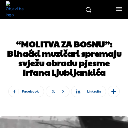
“MOLITVA ZA BOSNU”:
Bihaćki muzičari spremaju
svježu obradu pjesme
Irfana Ljubijankića
Facebook
X
Linkedin