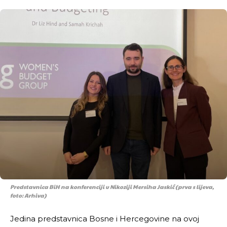
Predstavnica BiH na konferenciji u Nikoziji Mersiha Jaskić (prva s lijeva,
foto: Arhiva)
Jedina predstavnica Bosne i Hercegovine na ovoj