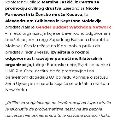
konferenciji bila je
Mersiha Jaskić, iz Centra za
promociju civilnog društva
. Zajedno sa
Nicole
Farnsworth iz Ženske mreže Kosova
, te
Alexandruom Gribincea iz Keystone Moldavija
,
predstavljala je
Gender Budget Watchdog Network
– mrežu organizacija koje se bave rodno odgovornim
budžetiranjem u regiji Zapadnog Balkana i Republici
Moldaviji. Ova Mreža je na Kipru dobila priliku da
predstavi radnu verziju
izvještaja o rodnoj
odgovornosti razvojne pomoći multilateralnih
organizacija
, tačnije Europske unije, Svjetske banke i
UNDP-a. Ovaj izvještaj bit će predstavljen i na
paralelnom događaju 68. po redu Komisije o statusu
žena Ujedinjenih naroda koja će se održati u martu u
New Yorku.
„
Priliku za sudjelovanje na konferenciji na Kipru Mreža
je iskoristila da problematizira nešto na šta pažnja
najčešće nije usmjerena, a to je razvojna pomoć i kako