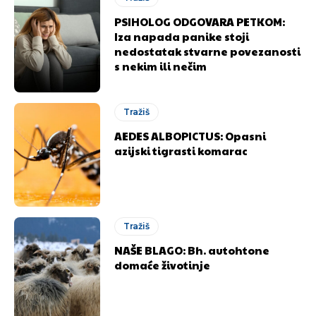
PSIHOLOG ODGOVARA PETKOM:
Iza napada panike stoji
nedostatak stvarne povezanosti
s nekim ili nečim
Tražiš
AEDES ALBOPICTUS: Opasni
azijski tigrasti komarac
Tražiš
NAŠE BLAGO: Bh. autohtone
domaće životinje