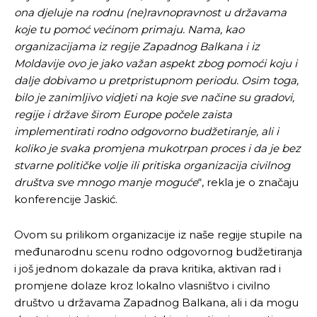
ona djeluje na rodnu (ne)ravnopravnost u državama
koje tu pomoć većinom primaju. Nama, kao
organizacijama iz regije Zapadnog Balkana i iz
Moldavije ovo je jako važan aspekt zbog pomoći koju i
dalje dobivamo u pretpristupnom periodu. Osim toga,
bilo je zanimljivo vidjeti na koje sve načine su gradovi,
regije i države širom Europe počele zaista
implementirati rodno odgovorno budžetiranje, ali i
koliko je svaka promjena mukotrpan proces i da je bez
stvarne političke volje ili pritiska organizacija civilnog
društva sve mnogo manje moguće
“, rekla je o značaju
konferencije Jaskić.
Ovom su prilikom organizacije iz naše regije stupile na
međunarodnu scenu rodno odgovornog budžetiranja
i još jednom dokazale da prava kritika, aktivan rad i
promjene dolaze kroz lokalno vlasništvo i civilno
društvo u državama Zapadnog Balkana, ali i da mogu