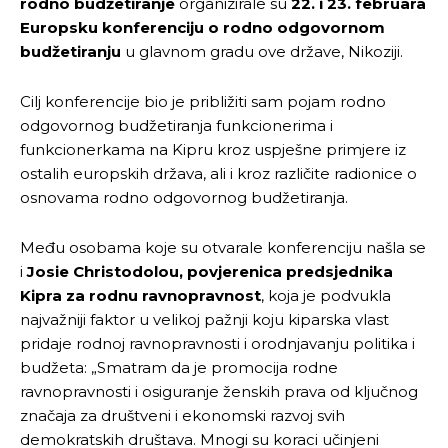
rodno budžetiranje
organizirale su
22. i 23. februara
Europsku konferenciju o rodno odgovornom
budžetiranju
u glavnom gradu ove države, Nikoziji.
Cilj konferencije bio je približiti sam pojam rodno
odgovornog budžetiranja funkcionerima i
funkcionerkama na Kipru kroz uspješne primjere iz
ostalih europskih država, ali i kroz različite radionice o
osnovama rodno odgovornog budžetiranja.
Među osobama koje su otvarale konferenciju našla se
i
Josie Christodolou, povjerenica predsjednika
Kipra za rodnu ravnopravnost
, koja je podvukla
najvažniji faktor u velikoj pažnji koju kiparska vlast
pridaje rodnoj ravnopravnosti i orodnjavanju politika i
budžeta: „Smatram da je promocija rodne
ravnopravnosti i osiguranje ženskih prava od ključnog
značaja za društveni i ekonomski razvoj svih
demokratskih društava. Mnogi su koraci učinjeni