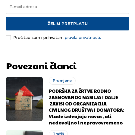
ŽELIM PRETPLATU
Pročitao sam i prihvatam
pravila privatnosti.
Povezani članci
Promjene
PODRŠKA ZA ŽRTVE RODNO
ZASNOVANOG NASILJA I DALJE
ZAVISI OD ORGANIZACIJA
CIVILNOG DRUŠTVA I DONATORA:
Vlade izdvajaju novac, ali
nedovoljno i nepravovremeno
Tražiš