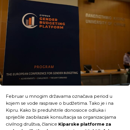
Februar u mnogim državama označava period u
kojem se vode rasprave o budžetima. Tako je i na
Kipru. Kako bi preduhitrile donosioce odluka i
spriječile zaobilazak konsultacija sa organizacijama
civilnog društva, članice
Kiparske platforme za