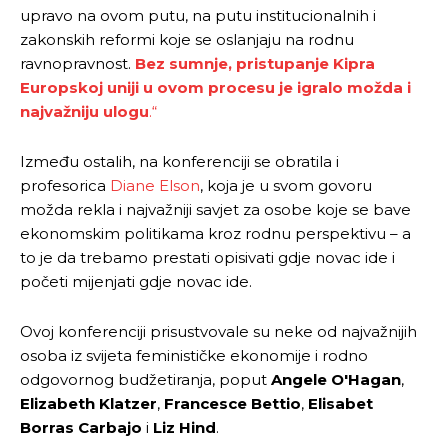
upravo na ovom putu, na putu institucionalnih i
zakonskih reformi koje se oslanjaju na rodnu
ravnopravnost.
Bez sumnje, pristupanje Kipra
Europskoj uniji u ovom procesu je igralo možda i
najvažniju ulogu
.“
Između ostalih, na konferenciji se obratila i
profesorica
Diane Elson
, koja je u svom govoru
možda rekla i najvažniji savjet za osobe koje se bave
ekonomskim politikama kroz rodnu perspektivu – a
to je da trebamo prestati opisivati gdje novac ide i
početi mijenjati gdje novac ide.
Ovoj konferenciji prisustvovale su neke od najvažnijih
osoba iz svijeta feminističke ekonomije i rodno
odgovornog budžetiranja, poput
Angele O'Hagan
,
Elizabeth Klatzer
,
Francesce Bettio
,
Elisabet
Borras Carbajo
i
Liz Hind
.