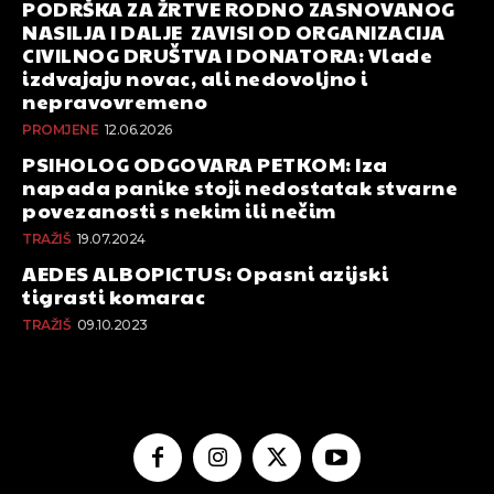
PODRŠKA ZA ŽRTVE RODNO ZASNOVANOG
NASILJA I DALJE ZAVISI OD ORGANIZACIJA
CIVILNOG DRUŠTVA I DONATORA: Vlade
izdvajaju novac, ali nedovoljno i
nepravovremeno
PROMJENE
12.06.2026
PSIHOLOG ODGOVARA PETKOM: Iza
napada panike stoji nedostatak stvarne
povezanosti s nekim ili nečim
TRAŽIŠ
19.07.2024
AEDES ALBOPICTUS: Opasni azijski
tigrasti komarac
TRAŽIŠ
09.10.2023