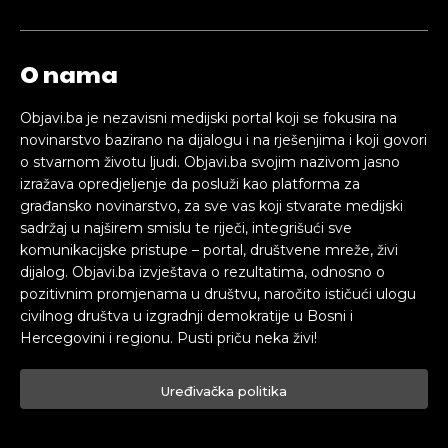
O nama
Objavi.ba je nezavisni medijski portal koji se fokusira na
novinarstvo bazirano na dijalogu i na rješenjima i koji govori
o stvarnom životu ljudi. Objavi.ba svojim nazivom jasno
izražava opredjeljenje da posluži kao platforma za
građansko novinarstvo, za sve vas koji stvarate medijski
sadržaj u najširem smislu te riječi, integrišući sve
komunikacijske pristupe – portal, društvene mreže, živi
dijalog. Objavi.ba izvještava o rezultatima, odnosno o
pozitivnim promjenama u društvu, naročito ističući ulogu
civilnog društva u izgradnji demokratije u Bosni i
Hercegovini i regionu. Pusti priču neka živi!
Uređivačka politika