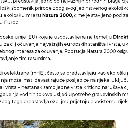
sku, predstavlja jedno od najvažnijih prirodnih blaga cije
rološki spomenik prirode zbog svog jedinstvenog ekološk
o u ekološku mrežu
Natura 2000
, čime je stavljeno pod z
u Europi.
opske unije (EU) koja je uspostavljena na temelju
Direkt
u za cilj očuvanje najvažnijih europskih staništa i vrsta, u
posebnog interesa za očuvanje. Područja Natura 2000 osig
avljanje tim resursima.
droelektrane (mHE), često se predstavljaju kao ekološki p
nja može imati devastirajuće posljedice na rijeke, uključ
 i vrsta – nestanak samo jedne vrste kritično narušava cij
agađenje vodnih tokova usljed upotrebe građevinskih mat
kt zbog toga predstavlja ozbiljnu prijetnju ekosistemu rij