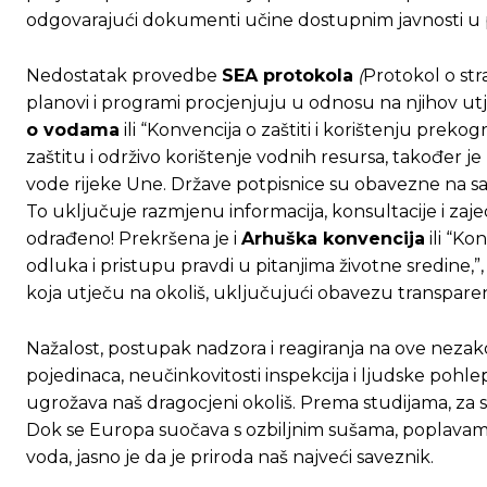
odgovarajući dokumenti učine dostupnim javnosti 
Nedostatak provedbe
SEA protokola
(
Protokol o stra
planovi i programi procjenjuju u odnosu na njihov utj
o vodama
ili “Konvencija o zaštiti i korištenju prek
zaštitu i održivo korištenje vodnih resursa, također j
vode rijeke Une. Države potpisnice su obavezne na sar
To uključuje razmjenu informacija, konsultacije i z
odrađeno! Prekršena je i
Arhuška konvencija
ili “Ko
odluka i pristupu pravdi u pitanjima životne sredine,
koja utječu na okoliš, uključujući obavezu transparent
Nažalost, postupak nadzora i reagiranja na ove neza
pojedinaca, neučinkovitosti inspekcija i ljudske poh
ugrožava naš dragocjeni okoliš. Prema studijama, za s
Dok se Europa suočava s ozbiljnim sušama, poplavama,
voda, jasno je da je priroda naš najveći saveznik.