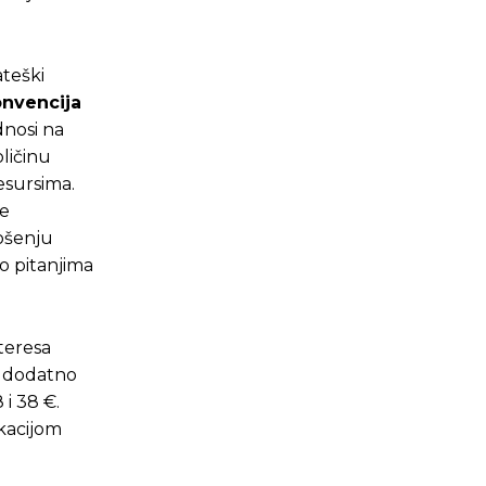
ateški
onvencija
dnosi na
oličinu
esursima.
je
nošenju
o pitanjima
teresa
a dodatno
 i 38 €.
kacijom