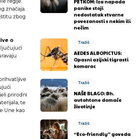
PETKOM: Iza napada
le regije.
panike stoji
og značaja.
nedostatak stvarne
aštitu zbog
povezanosti s nekim ili
nečim
ive o
Tražiš
ključujući
AEDES ALBOPICTUS:
uravaju
Opasni azijski tigrasti
komarac
rihvatljive
Tražiš
ujući
NAŠE BLAGO: Bh.
eli prirodni
autohtone domaće
erijala, te
životinje
eke Une kao
Tražiš
“Eco-friendly” goveda