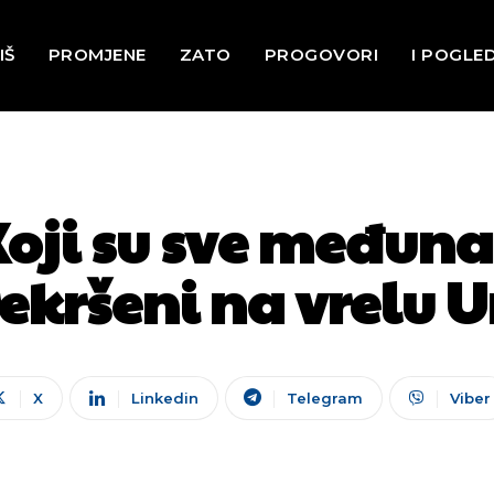
IŠ
PROMJENE
ZATO
PROGOVORI
I POGLE
Koji su sve međuna
ekršeni na vrelu 
X
Linkedin
Telegram
Viber