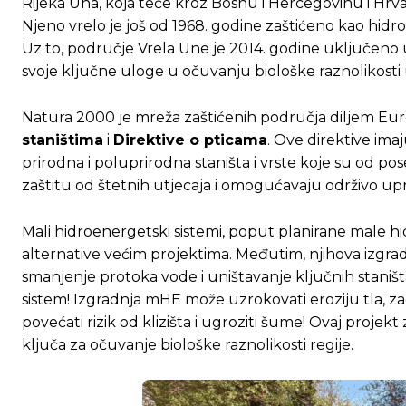
Rijeka Una, koja teče kroz Bosnu i Hercegovinu i Hrvat
Njeno vrelo je još od 1968. godine zaštićeno kao hid
Uz to, područje Vrela Une je 2014. godine uključen
svoje ključne uloge u očuvanju biološke raznolikosti 
Natura 2000 je mreža zaštićenih područja diljem Eur
staništima
i
Direktive o pticama
. Ove direktive imaj
prirodna i poluprirodna staništa i vrste koje su od 
zaštitu od štetnih utjecaja i omogućavaju održivo upr
Mali hidroenergetski sistemi, poput planirane male hi
alternative većim projektima. Međutim, njihova izgrad
smanjenje protoka vode i uništavanje ključnih staništa
sistem! Izgradnja mHE može uzrokovati eroziju tla, z
povećati rizik od klizišta i ugroziti šume! Ovaj proje
ključa za očuvanje biološke raznolikosti regije.