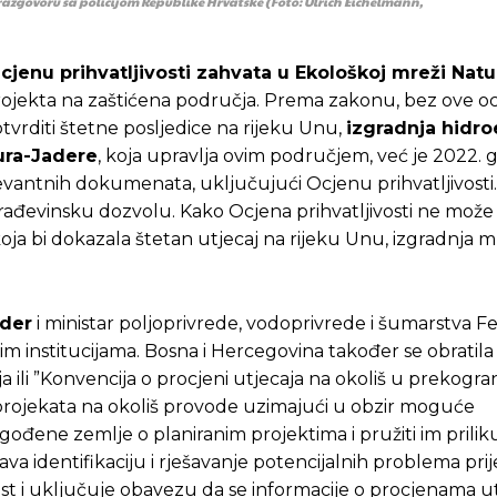
razgovoru sa policijom Republike Hrvatske (Foto: Ulrich Eichelmann,
cjenu prihvatljivosti zahvata u Ekološkoj mreži Nat
ojekta na zaštićena područja. Prema zakonu, bez ove oc
potvrditi štetne posljedice na rijeku Unu,
izgradnja hidro
ura-Jadere
, koja upravlja ovim područjem, već je 2022. 
levantnih dokumenata, uključujući Ocjenu prihvatljivosti.
 građevinsku dozvolu. Kako Ocjena prihvatljivosti ne može b
koja bi dokazala štetan utjecaj na rijeku Unu, izgradnja 
zder
i ministar poljoprivrede, vodoprivrede i šumarstva Fe
im institucijama. Bosna i Hercegovina također se obratila
 ili ”Konvencija o procjeni utjecaja na okoliš u prekogr
h projekata na okoliš provode uzimajući u obzir moguće
gođene zemlje o planiranim projektima i pružiti im prilik
va identifikaciju i rješavanje potencijalnih problema pri
 i uključuje obavezu da se informacije o procjenama uti