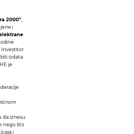
ura 2000”
,
jene i
elektrane
godine
 Investitor
iti izdata
mHE je
deracije
aničnom
u da iznesu
je nego što
caja i