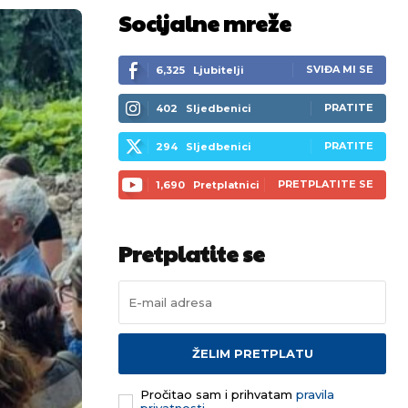
Socijalne mreže
SVIĐA MI SE
6,325
Ljubitelji
PRATITE
402
Sljedbenici
PRATITE
294
Sljedbenici
PRETPLATITE SE
1,690
Pretplatnici
Pretplatite se
ŽELIM PRETPLATU
Pročitao sam i prihvatam
pravila
privatnosti.