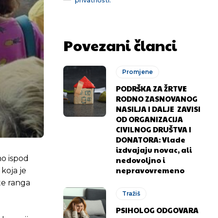
Povezani članci
Promjene
PODRŠKA ZA ŽRTVE
RODNO ZASNOVANOG
NASILJA I DALJE ZAVISI
OD ORGANIZACIJA
CIVILNOG DRUŠTVA I
DONATORA: Vlade
izdvajaju novac, ali
o ispod
nedovoljno i
nepravovremeno
koja je
te ranga
Tražiš
PSIHOLOG ODGOVARA