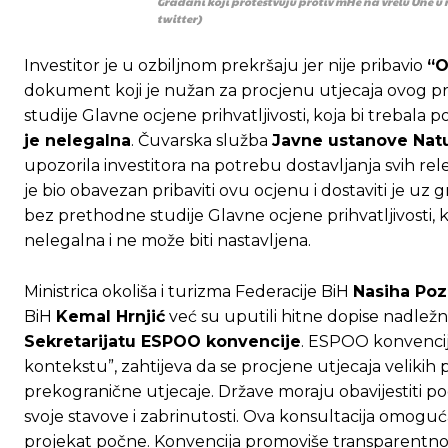
Građani koji protestvuju protiv mHe na vrelu Une u 
twitter)
[wpuf_form id=”7463”]
[wpuf_form id=”7463”]
Investitor je u ozbiljnom prekršaju jer nije pribavio
“O
dokument koji je nužan za procjenu utjecaja ovog pr
studije Glavne ocjene prihvatljivosti, koja bi trebala 
je nelegalna
. Čuvarska služba
Javne ustanove Nat
upozorila investitora na potrebu dostavljanja svih re
je bio obavezan pribaviti ovu ocjenu i dostaviti je uz
bez prethodne studije Glavne ocjene prihvatljivosti, 
nelegalna i ne može biti nastavljena.
Ministrica okoliša i turizma Federacije BiH
Nasiha Po
BiH
Kemal Hrnjić
već su uputili hitne dopise nadležn
Sekretarijatu ESPOO konvencije
. ESPOO konvencija
kontekstu”, zahtijeva da se procjene utjecaja veliki
prekogranične utjecaje. Države moraju obavijestiti po
svoje stavove i zabrinutosti. Ova konsultacija omoguća
projekat počne. Konvencija promoviše transparentnost