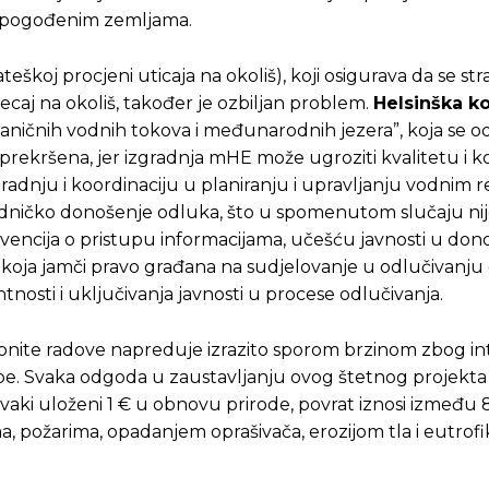
u pogođenim zemljama.
teškoj procjeni uticaja na okoliš), koji osigurava da se str
ecaj na okoliš, također je ozbiljan problem.
Helsinška k
ograničnih vodnih tokova i međunarodnih jezera”, koja se o
e prekršena, jer izgradnja mHE može ugroziti kvalitetu i k
adnju i koordinaciju u planiranju i upravljanju vodnim r
ajedničko donošenje odluka, što u spomenutom slučaju ni
nvencija o pristupu informacijama, učešću javnosti u do
”, koja jamči pravo građana na sudjelovanje u odlučivanju 
nosti i uključivanja javnosti u procese odlučivanja.
konite radove napreduje izrazito sporom brzinom zbog in
lepe. Svaka odgoda u zaustavljanju ovog štetnog projekt
vaki uloženi 1 € u obnovu prirode, povrat iznosi između 8
 požarima, opadanjem oprašivača, erozijom tla i eutrofi