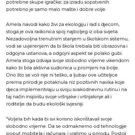
potrebne skupe igračke; za izradu sopstvenih
potrebno je samo malo mašte i dobre volje.
Amela navodi kako živi za ekologiju i rad s djecom,
stoga je ova radionica spoj najboljeg iz oba svijeta.
Nezadovoljna trenutnim stanjem u školskom sistemu,
vodi se uvjerenjem da bi škola trebala biti obrazovna i
odgojna ustanova, a odgojni aspekt se polako gubi.
Amela stoga izdvaja svoje slobodno vrijeme vikendom
kako bi bila aktivna sudionica u promjeni na bolje.
Ono što se voli nije ni teško, a ljubav ove učiteljice
prema prirodi je potaknula niz pozitivnih navika koje
djeca implementiraju u svoju svakodnevnu rutinu i na
taj način inspirišu svoje vršnjake i vršnjakinje ali i
roditelje da budu ekološki svjesniji.
“Voljela bih kada bi svi korisno iskorištavali svoje
slobodno vrijeme. Da se odmaknemo od tehnologije
poput mobitela i računara, i vratimo u prirodu. Postoji