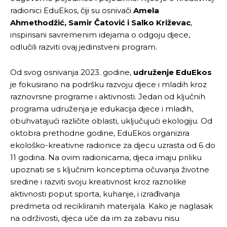
radionici EduEkos, čiji su osnivači
Amela
Ahmethodžić, Samir Čatović i Salko Križevac
,
inspirisani savremenim idejama o odgoju djece,
odlučili razviti ovaj jedinstveni program.
Od svog osnivanja 2023. godine,
udruženje EduEkos
je fokusirano na podršku razvoju djece i mladih kroz
raznovrsne programe i aktivnosti. Jedan od ključnih
programa udruženja je edukacija djece i mladih,
obuhvatajući različite oblasti, uključujući ekologiju. Od
oktobra prethodne godine, EduEkos organizira
ekološko-kreativne radionice za djecu uzrasta od 6 do
11 godina. Na ovim radionicama, djeca imaju priliku
upoznati se s ključnim konceptima očuvanja životne
sredine i razviti svoju kreativnost kroz raznolike
aktivnosti poput sporta, kuhanje, i izrađivanja
predmeta od recikliranih materijala. Kako je naglasak
na održivosti, djeca uče da im za zabavu nisu