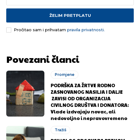
ŽELIM PRETPLATU
Pročitao sam i prihvatam
pravila privatnosti.
Pusti priču da živi!
Pusti priču da živi!
Povezani članci
Ovim putem želimo da vam se zahvalimo što ste
Ovim putem želimo da vam se zahvalimo što ste
odlučili da pustite Vašu priču da živi, Redakcija
odlučili da pustite Vašu priču da živi, Redakcija
Objavi.ba
Objavi.ba
Promjene
PODRŠKA ZA ŽRTVE RODNO
ZASNOVANOG NASILJA I DALJE
ZAVISI OD ORGANIZACIJA
[wpuf_form id=”7463”]
[wpuf_form id=”7463”]
CIVILNOG DRUŠTVA I DONATORA:
Vlade izdvajaju novac, ali
nedovoljno i nepravovremeno
Tražiš