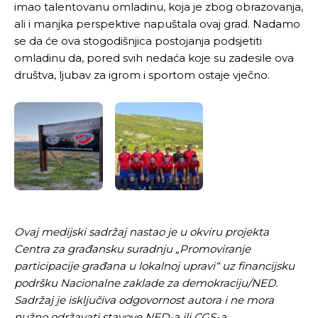
imao talentovanu omladinu, koja je zbog obrazovanja,
ali i manjka perspektive napuštala ovaj grad. Nadamo
se da će ova stogodišnjica postojanja podsjetiti
omladinu da, pored svih nedaća koje su zadesile ova
društva, ljubav za igrom i sportom ostaje vječno.
Ovaj medijski sadržaj nastao je u okviru projekta
Centra za građansku suradnju „Promoviranje
participacije građana u lokalnoj upravi“ uz financijsku
podršku Nacionalne zaklade za demokraciju/NED.
Sadržaj je isključiva odgovornost autora i ne mora
nužno održavati stavove NED-a ili CGS-a.