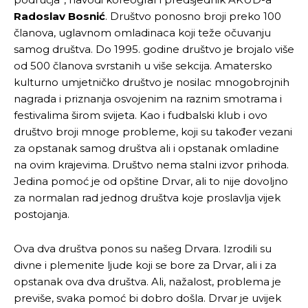
Radoslav Bosnić
. Društvo ponosno broji preko 100
članova, uglavnom omladinaca koji teže očuvanju
samog društva. Do 1995. godine društvo je brojalo više
od 500 članova svrstanih u više sekcija. Amatersko
kulturno umjetničko društvo je nosilac mnogobrojnih
nagrada i priznanja osvojenim na raznim smotrama i
festivalima širom svijeta. Kao i fudbalski klub i ovo
društvo broji mnoge probleme, koji su također vezani
za opstanak samog društva ali i opstanak omladine
na ovim krajevima. Društvo nema stalni izvor prihoda.
Jedina pomoć je od opštine Drvar, ali to nije dovoljno
za normalan rad jednog društva koje proslavlja vijek
postojanja.
Ova dva društva ponos su našeg Drvara. Izrodili su
divne i plemenite ljude koji se bore za Drvar, ali i za
opstanak ova dva društva. Ali, nažalost, problema je
previše, svaka pomoć bi dobro došla. Drvar je uvijek