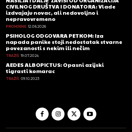
NASILJA I DALJE ZAVISI OD ORGANIZACIJA
CIVILNOG DRUŠTVA I DONATORA: Vlade
izdvajaju novac, ali nedovoljno i
nepravovremeno
PROMJENE
12.06.2026
PSIHOLOG ODGOVARA PETKOM: Iza
napada panike stoji nedostatak stvarne
povezanosti s nekim ili nečim
TRAŽIŠ
19.07.2024
AEDES ALBOPICTUS: Opasni azijski
tigrasti komarac
TRAŽIŠ
09.10.2023