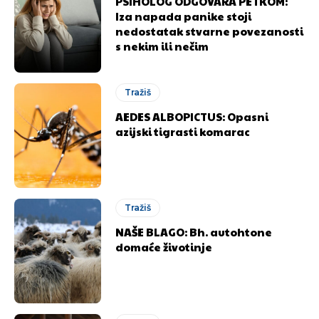
PSIHOLOG ODGOVARA PETKOM:
Iza napada panike stoji
nedostatak stvarne povezanosti
s nekim ili nečim
Tražiš
AEDES ALBOPICTUS: Opasni
azijski tigrasti komarac
Tražiš
NAŠE BLAGO: Bh. autohtone
domaće životinje