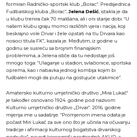
formiran Radničko-sportski klub „Borac“. Predsjednica
Fudbalskog kluba „Borac“,
Jelena Dešić
, istakla je da
u klubu trenira čak 70 mališana, ali i oni starije dobi. “U
našem klubu igraju momci različitih vjera i nacija, koji
beskrajno vole Drvar i žele opstati na tlu Drvara kao
nosioci titula FK”, kazala je. Međutim, iz godine u
godinu se susreću sa brojnim finansijskim
problemima, a Jelena ističe da tu nedostaje još
mnogo toga: “Ulaganje u stadion, svlačionice, sportska
oprema, kao i nabavka jednog kombija kojim bi
fudbaleri mogli da putuju na gostujuće utakmice”.
Amatersko kulturno umjetničko društvo „Mira Lukač“
je također osnovano 1924. godine pod nazivom
Kulturno umjetničko društvo „Drvar“. 2016. godine
mijenja ime u sadašnje. “Promjenom imena odata je
počast Miri Lukač za sve ono što je učinila na očuvanju
tradicije i afirmaciji kulturnog bogatstva drvarskog
područja”, navodi koreograf i predsjednik AKUD-a