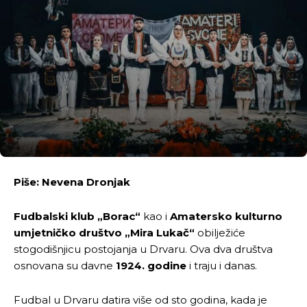
Piše: Nevena Dronjak
Fudbalski klub „Borac“
kao i
Amatersko kulturno
umjetničko društvo „Mira Lukač“
obilježiće
stogodišnjicu postojanja u Drvaru. Ova dva društva
osnovana su davne
1924. godine
i traju i danas.
Fudbal u Drvaru datira više od sto godina, kada je