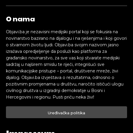
O nama
Objavi.ba je nezavisni medijski portal koji se fokusira na
novinarstvo bazirano na dijalogu i na rješenjima i koji govori
o stvarnom životu ljudi. Objavi.ba svojim nazivom jasno
izražava opredjeljenje da posluži kao platforma za
građansko novinarstvo, za sve vas koji stvarate medijski
sadržaj u najširem smislu te riječi, integrišući sve
komunikacijske pristupe – portal, društvene mreže, živi
dijalog. Objavi.ba izvještava o rezultatima, odnosno o
pozitivnim promjenama u društvu, naročito ističući ulogu
civilnog društva u izgradnji demokratije u Bosni i
Hercegovini i regionu. Pusti priču neka živi!
Uređivačka politika
Impressum