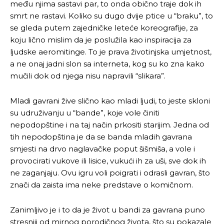
među njima sastavi par, to onda obično traje dok ih
smrt ne rastavi. Koliko su dugo dvije ptice u “braku”, to
se gleda putem zajedničke leteće koreografije, za
koju lično mislim da je poslužila kao inspiracija za
ljudske aeromitinge. To je prava životinjska umjetnost,
a ne onaj jadni slon sa interneta, kog su ko zna kako
mučili dok od njega nisu napravili “slikara”.
Mladi gavrani žive slično kao mladi ljudi, to jeste skloni
su udruživanju u “bande”, koje vole činiti
nepodopštine i na taj način prkositi starijim. Jedna od
tih nepodopština je da se banda mladih gavrana
smjesti na drvo naglavačke poput šišmiša, a vole i
provocirati vukove ili lisice, vukući ih za uši, sve dok ih
ne zaganjaju. Ovu igru voli poigrati i odrasli gavran, što
znači da zaista ima neke predstave o komičnom.
Zanimljivo je i to da je život u bandi za gavrana puno
stresniji od mirnog porodičnog života, što su pokazale