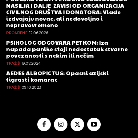
NASILJA I DALJE ZAVISI OD ORGANIZACIJA
CIVILNOG DRUŠTVA I DONATORA: Vlade
izdvajaju novac, ali nedovoljno i
nepravovremeno
PROMJENE
12.06.2026
PSIHOLOG ODGOVARA PETKOM: Iza
napada panike stoji nedostatak stvarne
povezanosti s nekim ili nečim
TRAŽIŠ
19.07.2024
AEDES ALBOPICTUS: Opasni azijski
tigrasti komarac
TRAŽIŠ
09.10.2023