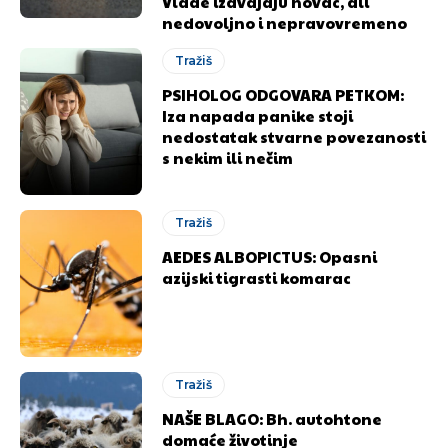
Vlade izdvajaju novac, ali
nedovoljno i nepravovremeno
Tražiš
PSIHOLOG ODGOVARA PETKOM:
Iza napada panike stoji
nedostatak stvarne povezanosti
s nekim ili nečim
Tražiš
AEDES ALBOPICTUS: Opasni
azijski tigrasti komarac
Tražiš
NAŠE BLAGO: Bh. autohtone
domaće životinje