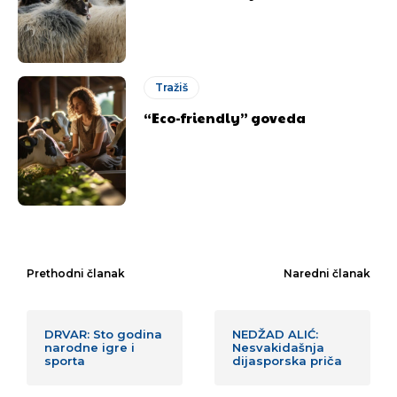
Tražiš
“Eco-friendly” goveda
Prethodni članak
Naredni članak
DRVAR: Sto godina
NEDŽAD ALIĆ:
narodne igre i
Nesvakidašnja
sporta
dijasporska priča