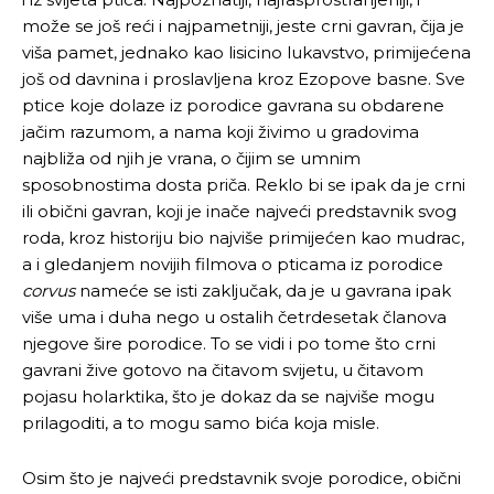
može se još reći i najpametniji, jeste crni gavran, čija je
viša pamet, jednako kao lisicino lukavstvo, primijećena
još od davnina i proslavljena kroz Ezopove basne. Sve
ptice koje dolaze iz porodice gavrana su obdarene
jačim razumom, a nama koji živimo u gradovima
najbliža od njih je vrana, o čijim se umnim
sposobnostima dosta priča. Reklo bi se ipak da je crni
ili obični gavran, koji je inače najveći predstavnik svog
roda, kroz historiju bio najviše primijećen kao mudrac,
a i gledanjem novijih filmova o pticama iz porodice
corvus
nameće se isti zaključak, da je u gavrana ipak
više uma i duha nego u ostalih četrdesetak članova
njegove šire porodice. To se vidi i po tome što crni
gavrani žive gotovo na čitavom svijetu, u čitavom
pojasu holarktika, što je dokaz da se najviše mogu
prilagoditi, a to mogu samo bića koja misle.
Osim što je najveći predstavnik svoje porodice, obični