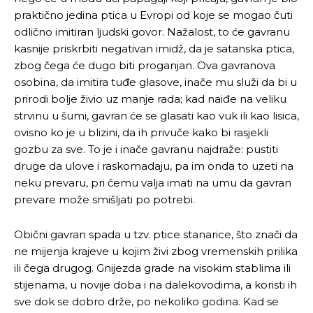
praktično jedina ptica u Evropi od koje se mogao čuti
odlično imitiran ljudski govor. Nažalost, to će gavranu
kasnije priskrbiti negativan imidž, da je satanska ptica,
zbog čega će dugo biti proganjan. Ova gavranova
osobina, da imitira tuđe glasove, inače mu služi da bi u
prirodi bolje živio uz manje rada; kad naiđe na veliku
strvinu u šumi, gavran će se glasati kao vuk ili kao lisica,
ovisno ko je u blizini, da ih privuče kako bi rasjekli
gozbu za sve. To je i inače gavranu najdraže: pustiti
druge da ulove i raskomadaju, pa im onda to uzeti na
neku prevaru, pri čemu valja imati na umu da gavran
prevare može smišljati po potrebi.
Obični gavran spada u tzv. ptice stanarice, što znači da
ne mijenja krajeve u kojim živi zbog vremenskih prilika
ili čega drugog. Gnijezda grade na visokim stablima ili
stijenama, u novije doba i na dalekovodima, a koristi ih
sve dok se dobro drže, po nekoliko godina. Kad se