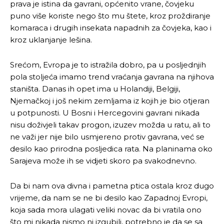
prava je istina da gavrani, općenito vrane, čovjeku
puno više koriste nego što mu štete, kroz proždiranje
komaraca i drugih insekata napadnih za čovjeka, kao i
kroz uklanjanje lešina.
Pusti priču da živi!
Pusti priču da živi!
Srećom, Evropa je to istražila dobro, pa u posljednjih
pola stoljeća imamo trend vraćanja gavrana na njihova
staništa. Danas ih opet ima u Holandiji, Belgiji,
Ovim putem želimo da vam se zahvalimo što ste
Ovim putem želimo da vam se zahvalimo što ste
Njemačkoj i još nekim zemljama iz kojih je bio otjeran
odlučili da pustite Vašu priču da živi, Redakcija
odlučili da pustite Vašu priču da živi, Redakcija
u potpunosti. U Bosni i Hercegovini gavrani nikada
Objavi.ba
Objavi.ba
nisu doživjeli takav progon, izuzev možda u ratu, ali to
ne važi jer nije bilo usmjereno protiv gavrana, već se
desilo kao prirodna posljedica rata. Na planinama oko
Sarajeva može ih se vidjeti skoro pa svakodnevno.
[wpuf_form id=”7463”]
[wpuf_form id=”7463”]
Da bi nam ova divna i pametna ptica ostala kroz dugo
vrijeme, da nam se ne bi desilo kao Zapadnoj Evropi,
koja sada mora ulagati veliki novac da bi vratila ono
što mi nikada nismo ni izgubili, potrebno je da se sa