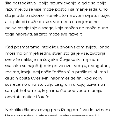
šira perspektiva i bolje razumijevanje, a gdje se bolje
razumije, tu se više može postići i sa manje rada. Ono
što je otkrio i stvorio intelekt, to na ovom svijetu i traje,
a trajalo bi i duže da se s vremena na vrijeme ne
pojavi razbješnjela snaga, koja možda ne može puno
toga napraviti, ali zato može sve razvaliti.
Kad posmatramo intelekt u životinjskom svijetu, onda
moramo primijeti jednu stvar: što ga je više, životinja
sve više nalikuje na čovjeka. Čovjekoliki majmuni
svakako su najočitiji primjer za ovu tvrdnju, orangutani,
recimo, imaju svoj način “pričanja” o prošlosti, ali ima i
drugih dosta uvjerljivih, naprimjer delfini, kod kojih
susrećemo onu istu volju za igrom u kojoj uživamo i
sami, ili hobotnice, kojih ima što pod vodom umiju
odvrtati matice i šarafe.
Nekoliko članova ovog prestižnog društva dolazi nam
i iz svijeta ptica. Najpoznatiji, najrasprostranjeniji, i