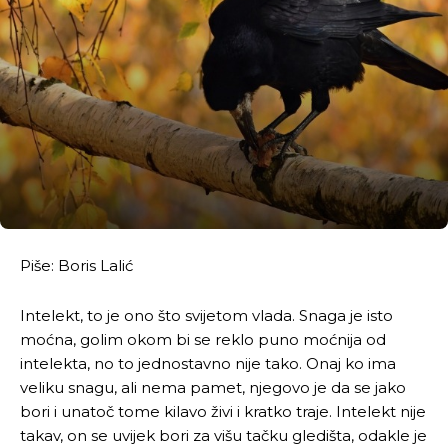
Piše: Boris Lalić
Intelekt, to je ono što svijetom vlada. Snaga je isto
moćna, golim okom bi se reklo puno moćnija od
intelekta, no to jednostavno nije tako. Onaj ko ima
veliku snagu, ali nema pamet, njegovo je da se jako
bori i unatoč tome kilavo živi i kratko traje. Intelekt nije
takav, on se uvijek bori za višu tačku gledišta, odakle je