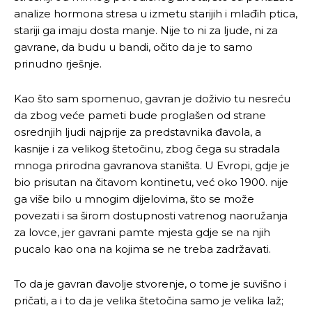
analize hormona stresa u izmetu starijih i mlađih ptica,
stariji ga imaju dosta manje. Nije to ni za ljude, ni za
gavrane, da budu u bandi, očito da je to samo
prinudno rješnje.
Kao što sam spomenuo, gavran je doživio tu nesreću
da zbog veće pameti bude proglašen od strane
osrednjih ljudi najprije za predstavnika đavola, a
kasnije i za velikog štetočinu, zbog čega su stradala
mnoga prirodna gavranova staništa. U Evropi, gdje je
bio prisutan na čitavom kontinetu, već oko 1900. nije
ga više bilo u mnogim dijelovima, što se može
povezati i sa širom dostupnosti vatrenog naoružanja
za lovce, jer gavrani pamte mjesta gdje se na njih
pucalo kao ona na kojima se ne treba zadržavati.
To da je gavran đavolje stvorenje, o tome je suvišno i
pričati, a i to da je velika štetočina samo je velika laž;