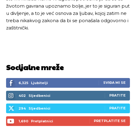
životom gavrana upoznamo bolje, jer to je siguran put
u divljenje, a to je već osnova za ljubav, kojoj zatim ne
treba nikakvog zakona da bi se ponašala odgovorno i
zaštitnički.
Socijalne mreže
SVIĐA MI SE
6,325
Ljubitelji
PRATITE
402
Sljedbenici
PRATITE
294
Sljedbenici
PRETPLATITE SE
1,690
Pretplatnici