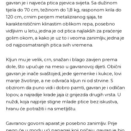
gavran je i najveća ptica pjevica svijeta. Sa dužinom
tijela do 70 cm, težinom do 1,8 kg, rasponom krila do
120 cm, crnim perjem metaliziranog sjaja, te
karakterističnim klinastim oblikom repa, posebno
vidljivim u letu, jedna je od ptica najlakših za praćenje
golim okom, a kako je uz to i veoma zanimljiv, jedna je
od najposmatranijih ptica svih vremena.
Kljun mu je velik, crn, snažan i blago zavijen prema
dole, što upućuje na meso u gavranovoj dijeti. Obični
gavran je inače svaštojed, jede sjemenke i kukce, lovi
manje životinje, a ne odvraća kljun ni od strvine. S
obzirom da puno vidi i dobro pamti, gavran je i odličan
lopov, a najradije krade jaja iz gnijezda drugih vrsta. U
nuždi, koja najprije stigne mlade ptice bez iskustva,
hranu će potražiti i na smetljištu.
Gavranov govorni aparat je posebno zanimljiv. Prije
nego će u modu ući papagaji koji pričaju, gavran je bio