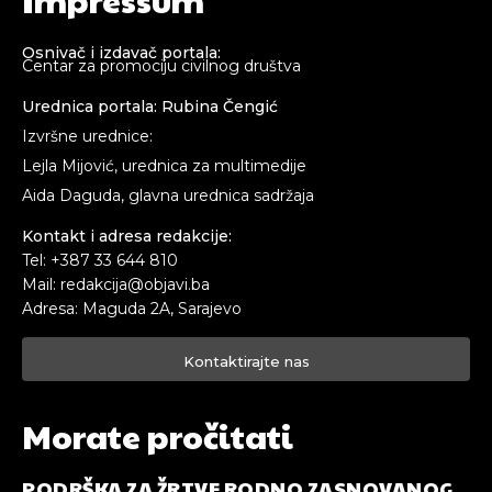
Osnivač i izdavač portala:
Centar za promociju civilnog društva
Urednica portala: Rubina Čengić
Izvršne urednice:
Lejla Mijović, urednica za multimedije
Aida Daguda, glavna urednica sadržaja
Kontakt i adresa redakcije:
Tel: +387 33 644 810
Mail: redakcija@objavi.ba
Adresa: Maguda 2A, Sarajevo
Kontaktirajte nas
Morate pročitati
PODRŠKA ZA ŽRTVE RODNO ZASNOVANOG