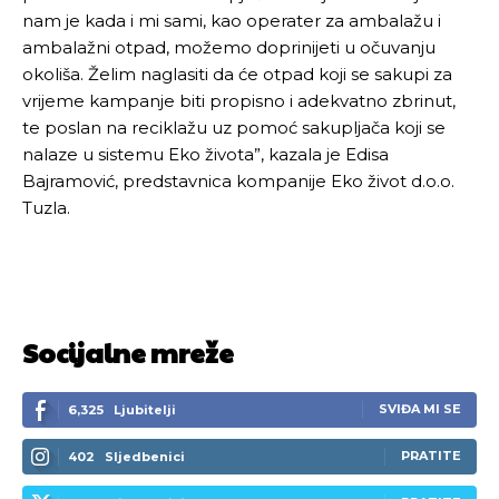
nam je kada i mi sami, kao operater za ambalažu i
ambalažni otpad, možemo doprinijeti u očuvanju
okoliša. Želim naglasiti da će otpad koji se sakupi za
vrijeme kampanje biti propisno i adekvatno zbrinut,
te poslan na reciklažu uz pomoć sakupljača koji se
nalaze u sistemu Eko života”, kazala je Edisa
Bajramović, predstavnica kompanije Eko život d.o.o.
Tuzla.
Socijalne mreže
SVIĐA MI SE
6,325
Ljubitelji
PRATITE
402
Sljedbenici