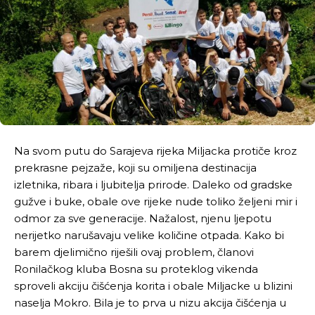
Na svom putu do Sarajeva rijeka Miljacka protiče kroz
prekrasne pejzaže, koji su omiljena destinacija
izletnika, ribara i ljubitelja prirode. Daleko od gradske
gužve i buke, obale ove rijeke nude toliko željeni mir i
odmor za sve generacije. Nažalost, njenu ljepotu
nerijetko narušavaju velike količine otpada. Kako bi
barem djelimično riješili ovaj problem, članovi
Ronilačkog kluba Bosna su proteklog vikenda
sproveli akciju čišćenja korita i obale Miljacke u blizini
naselja Mokro. Bila je to prva u nizu akcija čišćenja u