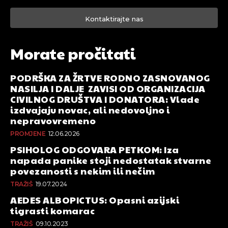
Kontaktirajte nas
Morate pročitati
PODRŠKA ZA ŽRTVE RODNO ZASNOVANOG
NASILJA I DALJE ZAVISI OD ORGANIZACIJA
CIVILNOG DRUŠTVA I DONATORA: Vlade
izdvajaju novac, ali nedovoljno i
nepravovremeno
PROMJENE
12.06.2026
PSIHOLOG ODGOVARA PETKOM: Iza
napada panike stoji nedostatak stvarne
povezanosti s nekim ili nečim
TRAŽIŠ
19.07.2024
AEDES ALBOPICTUS: Opasni azijski
tigrasti komarac
TRAŽIŠ
09.10.2023