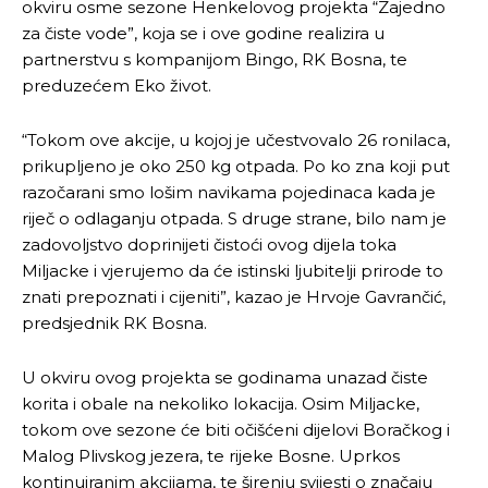
okviru osme sezone Henkelovog projekta “Zajedno
za čiste vode”, koja se i ove godine realizira u
partnerstvu s kompanijom Bingo, RK Bosna, te
preduzećem Eko život.
“Tokom ove akcije, u kojoj je učestvovalo 26 ronilaca,
prikupljeno je oko 250 kg otpada. Po ko zna koji put
razočarani smo lošim navikama pojedinaca kada je
riječ o odlaganju otpada. S druge strane, bilo nam je
zadovoljstvo doprinijeti čistoći ovog dijela toka
Miljacke i vjerujemo da će istinski ljubitelji prirode to
znati prepoznati i cijeniti”, kazao je Hrvoje Gavrančić,
predsjednik RK Bosna.
U okviru ovog projekta se godinama unazad čiste
korita i obale na nekoliko lokacija. Osim Miljacke,
tokom ove sezone će biti očišćeni dijelovi Boračkog i
Malog Plivskog jezera, te rijeke Bosne. Uprkos
kontinuiranim akcijama, te širenju svijesti o značaju