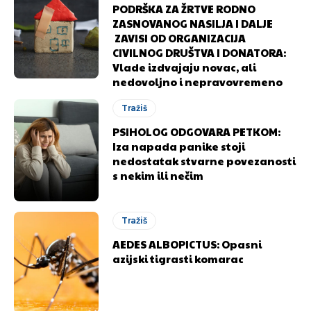
PODRŠKA ZA ŽRTVE RODNO
ZASNOVANOG NASILJA I DALJE
ZAVISI OD ORGANIZACIJA
CIVILNOG DRUŠTVA I DONATORA:
Vlade izdvajaju novac, ali
nedovoljno i nepravovremeno
Tražiš
PSIHOLOG ODGOVARA PETKOM:
Iza napada panike stoji
nedostatak stvarne povezanosti
s nekim ili nečim
Tražiš
AEDES ALBOPICTUS: Opasni
azijski tigrasti komarac