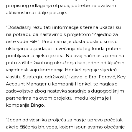
propisnog odlaganja otpada, potrebe za ovakvim
aktivnostima i dalje postoje.
“Dosadašnji rezultati i informacije s terena ukazali su
na potrebu da nastavimo s projektom “Zajedno za
čiste vode BiH”. Pred nama je dosta posla u smislu
uklanjanja otpada, ali i uvećanja ribljeg fonda putem
poribljavanja rijeka i jezera. Na ovaj način ostajemo na
putu zaštite životnog okruženja kao jedne od ključnih
vrijednosti koju kompanija Henkel njeguje slijedeći
vlastitu Strategiju održivosti,” izjavio je Erol Ferović, Key
Account Manager u kompaniji Henkel, te naglasio
zadovoljstvo zbog nastavka saradnje s dugogodišnjim
partnerima na ovom projektu, među kojima je i
kompanija Bingo.
“Jedan od vjesnika proljeća za nas je upravo početak
akcije čišćenja bh. voda, kojom ispunjavamo obećanje