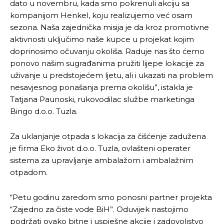
dato u novembru, kada smo pokrenuli akciju sa
kompanijom Henkel, koju realizujemo već osam
sezona. Naša zajednička misija je da kroz promotivne
aktivnosti uključimo naše kupce u projekat kojim
doprinosimo očuvanju okoliša. Raduje nas što ćemo
ponovo našim sugrađanima pružiti lijepe lokacije za
uživanje u predstojećem ljetu, ali i ukazati na problem
nesavjesnog ponašanja prema okolišu”, istakla je
Tatjana Paunoski, rukovodilac službe marketinga
Bingo d.o.o. Tuzla.
Za uklanjanje otpada s lokacija za čišćenje zadužena
je firma Eko život d.o.o. Tuzla, ovlašteni operater
sistema za upravljanje ambalažom i ambalažnim
otpadom.
“Petu godinu zaredom smo ponosni partner projekta
“Zajedno za čiste vode BiH”. Oduvijek nastojimo
podržati ovako bitne i uspješne akcije i zadovoljstvo