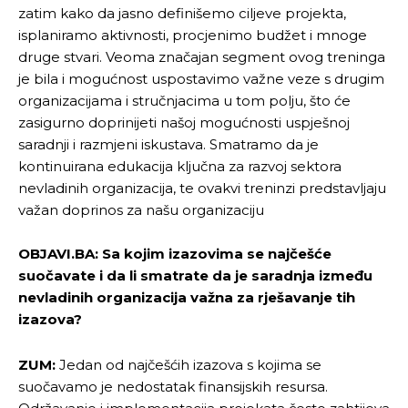
zatim kako da jasno definišemo ciljeve projekta,
isplaniramo aktivnosti, procjenimo budžet i mnoge
druge stvari. Veoma značajan segment ovog treninga
je bila i mogućnost uspostavimo važne veze s drugim
organizacijama i stručnjacima u tom polju, što će
zasigurno doprinijeti našoj mogućnosti uspješnoj
saradnji i razmjeni iskustava. Smatramo da je
kontinuirana edukacija ključna za razvoj sektora
nevladinih organizacija, te ovakvi treninzi predstavljaju
važan doprinos za našu organizaciju
OBJAVI.BA: Sa kojim izazovima se najčešće
suočavate i da li smatrate da je saradnja između
nevladinih organizacija važna za rješavanje tih
Pusti priču da živi!
Pusti priču da živi!
izazova?
ZUM:
Jedan od najčešćih izazova s kojima se
Ovim putem želimo da vam se zahvalimo što ste
Ovim putem želimo da vam se zahvalimo što ste
suočavamo je nedostatak finansijskih resursa.
odlučili da pustite Vašu priču da živi, Redakcija
odlučili da pustite Vašu priču da živi, Redakcija