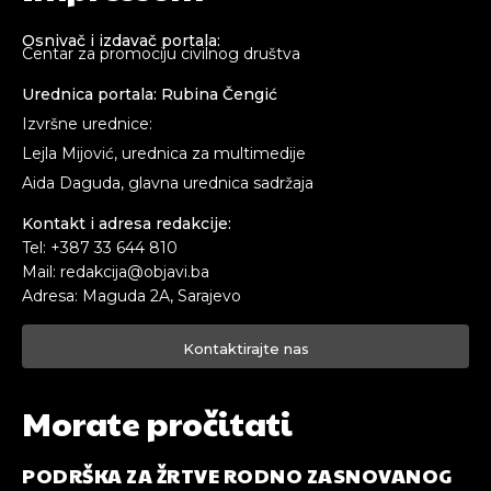
Osnivač i izdavač portala:
Centar za promociju civilnog društva
Urednica portala: Rubina Čengić
Izvršne urednice:
Lejla Mijović, urednica za multimedije
Aida Daguda, glavna urednica sadržaja
Kontakt i adresa redakcije:
Tel: +387 33 644 810
Mail: redakcija@objavi.ba
Adresa: Maguda 2A, Sarajevo
Kontaktirajte nas
Morate pročitati
PODRŠKA ZA ŽRTVE RODNO ZASNOVANOG