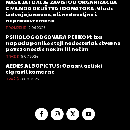
NASILJA I DALJE ZAVISI OD ORGANIZACIJA
CIVILNOG DRUŠTVA I DONATORA: Vlade
izdvajaju novac, ali nedovoljno i
nepravovremeno
PROMJENE
12.06.2026
PSIHOLOG ODGOVARA PETKOM: Iza
napada panike stoji nedostatak stvarne
povezanosti s nekim ili nečim
TRAŽIŠ
19.07.2024
AEDES ALBOPICTUS: Opasni azijski
tigrasti komarac
TRAŽIŠ
09.10.2023