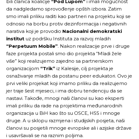
bili članica koalicije
“Pod Lupom”
i imali mogućnost
da nadgledamo sprovođenje opštih izbora. Zatim
smo imali priliku raditi kao partneri na projektu koji se
odnosio na borbu protiv dezinformacija i negativnih
narativa koji je provodio
Nacionalni demokratski
institut
uz podršku Instituta za razvoj mladih
“Perpetuum Mobile”
. Nakon realizacije prve i druge
faze projekta postali smo dio projekta “Mladi žele
više” koji realizujemo zajedno sa partnerskom
organizacijom
“Trik”
iz Kalesije, cilj projekta je
osnaživanje mladih da postanu peer edukatori. Ovo je
prvi veliki projekat koji imamo priliku da realizujemo
jer traje šest mjeseci, i ima dobru tendenciju da se
nastavi. Takođe, mnogi naši članovi su kao eksperti
imali priliku da rade na projektima međunarodnih
organizacija u BiH kao što su OSCE, HSS i mnoge
druge. A u sklopu razmjena i studijskih posjeta, naši
članovi su posjetili mnoge evropske ali i azijske države
i usavršavali se na raznim poljima.