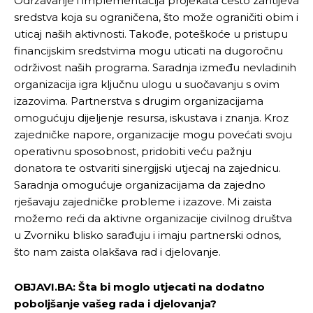
Održavanje i implementacija projekata često zahtijeva
Objavi.ba
Objavi.ba
sredstva koja su ograničena, što može ograničiti obim i
uticaj naših aktivnosti. Takođe, poteškoće u pristupu
financijskim sredstvima mogu uticati na dugoročnu
održivost naših programa. Saradnja između nevladinih
[wpuf_form id=”7463”]
[wpuf_form id=”7463”]
organizacija igra ključnu ulogu u suočavanju s ovim
izazovima. Partnerstva s drugim organizacijama
omogućuju dijeljenje resursa, iskustava i znanja. Kroz
zajedničke napore, organizacije mogu povećati svoju
operativnu sposobnost, pridobiti veću pažnju
donatora te ostvariti sinergijski utjecaj na zajednicu.
Saradnja omogućuje organizacijama da zajedno
rješavaju zajedničke probleme i izazove. Mi zaista
možemo reći da aktivne organizacije civilnog društva
u Zvorniku blisko sarađuju i imaju partnerski odnos,
što nam zaista olakšava rad i djelovanje.
OBJAVI.BA: Šta bi moglo utjecati na dodatno
poboljšanje vašeg rada i djelovanja?