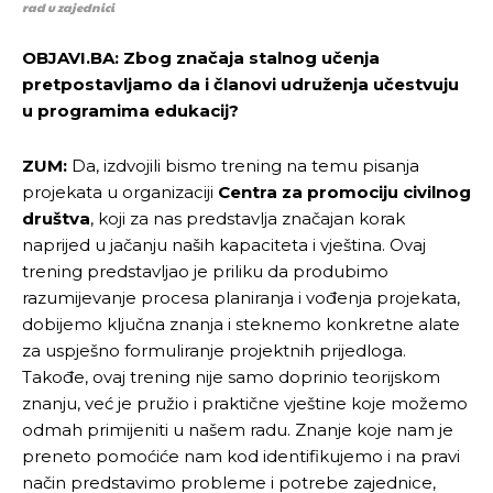
rad u zajednici
OBJAVI.BA: Zbog značaja stalnog učenja
pretpostavljamo da i članovi udruženja učestvuju
u programima edukacij?
ZUM:
Da, izdvojili bismo trening na temu pisanja
projekata u organizaciji
Centra za promociju civilnog
društva
, koji za nas predstavlja značajan korak
naprijed u jačanju naših kapaciteta i vještina. Ovaj
trening predstavljao je priliku da produbimo
razumijevanje procesa planiranja i vođenja projekata,
dobijemo ključna znanja i steknemo konkretne alate
za uspješno formuliranje projektnih prijedloga.
Takođe, ovaj trening nije samo doprinio teorijskom
znanju, već je pružio i praktične vještine koje možemo
odmah primijeniti u našem radu. Znanje koje nam je
preneto pomoćiće nam kod identifikujemo i na pravi
način predstavimo probleme i potrebe zajednice,