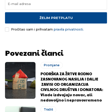
ŽELIM PRETPLATU
Pročitao sam i prihvatam
pravila privatnosti.
Povezani članci
Promjene
PODRŠKA ZA ŽRTVE RODNO
ZASNOVANOG NASILJA I DALJE
ZAVISI OD ORGANIZACIJA
CIVILNOG DRUŠTVA I DONATORA:
Vlade izdvajaju novac, ali
nedovoljno i nepravovremeno
Tražiš