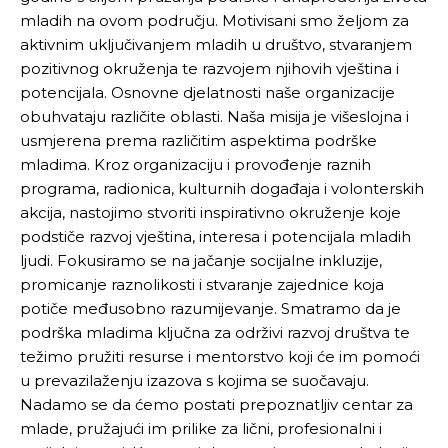
mladih na ovom području. Motivisani smo željom za
aktivnim uključivanjem mladih u društvo, stvaranjem
pozitivnog okruženja te razvojem njihovih vještina i
potencijala. Osnovne djelatnosti naše organizacije
obuhvataju različite oblasti. Naša misija je višeslojna i
usmjerena prema različitim aspektima podrške
mladima. Kroz organizaciju i provođenje raznih
programa, radionica, kulturnih događaja i volonterskih
akcija, nastojimo stvoriti inspirativno okruženje koje
podstiče razvoj vještina, interesa i potencijala mladih
ljudi. Fokusiramo se na jačanje socijalne inkluzije,
promicanje raznolikosti i stvaranje zajednice koja
potiče međusobno razumijevanje. Smatramo da je
podrška mladima ključna za održivi razvoj društva te
težimo pružiti resurse i mentorstvo koji će im pomoći
u prevazilaženju izazova s kojima se suočavaju.
Nadamo se da ćemo postati prepoznatljiv centar za
mlade, pružajući im prilike za lični, profesionalni i