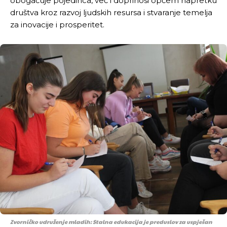
obogaćuje pojedinca, već i doprinosi općem napretku
društva kroz razvoj ljudskih resursa i stvaranje temelja
za inovacije i prosperitet.
Zvorničko udruženje mladih: Stalna edukacija je preduslov za uspješan