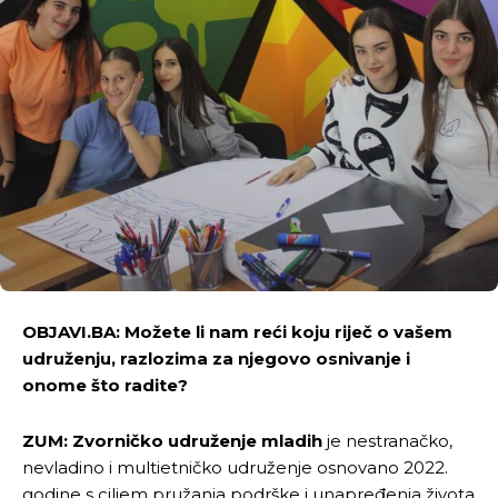
OBJAVI.BA: Možete li nam reći koju riječ o vašem
udruženju, razlozima za njegovo osnivanje i
onome što radite?
ZUM:
Zvorničko udruženje mladih
je nestranačko,
nevladino i multietničko udruženje osnovano 2022.
godine s ciljem pružanja podrške i unapređenja života