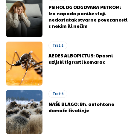
PSIHOLOG ODGOVARA PETKOM:
Iza napada panike stoji
nedostatak stvarne povezanosti
s nekim ili nečim
Tražiš
AEDES ALBOPICTUS: Opasni
azijski tigrasti komarac
Tražiš
NAŠE BLAGO: Bh. autohtone
domaće životinje