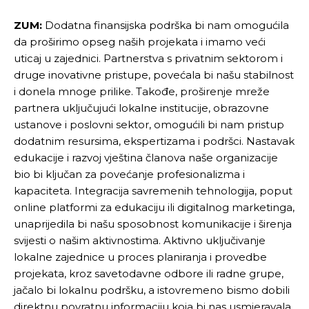
ZUM:
Dodatna finansijska podrška bi nam omogućila
da proširimo opseg naših projekata i imamo veći
uticaj u zajednici. Partnerstva s privatnim sektorom i
druge inovativne pristupe, povećala bi našu stabilnost
i donela mnoge prilike. Takođe, proširenje mreže
partnera uključujući lokalne institucije, obrazovne
ustanove i poslovni sektor, omogućili bi nam pristup
dodatnim resursima, ekspertizama i podršci. Nastavak
edukacije i razvoj vještina članova naše organizacije
bio bi ključan za povećanje profesionalizma i
kapaciteta. Integracija savremenih tehnologija, poput
online platformi za edukaciju ili digitalnog marketinga,
unaprijedila bi našu sposobnost komunikacije i širenja
svijesti o našim aktivnostima. Aktivno uključivanje
lokalne zajednice u proces planiranja i provedbe
projekata, kroz savetodavne odbore ili radne grupe,
jačalo bi lokalnu podršku, a istovremeno bismo dobili
direktnu povratnu informaciju koja bi nas usmjeravala