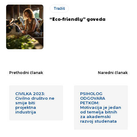
Tražiš
“Eco-friendly” goveda
Prethodni članak
Naredni članak
CIVILKA 2023:
PSIHOLOG
Civilno društvo ne
ODGOVARA
smije biti
PETKOM:
projektna
Motivacija je jedan
industrija
od temelja bitnih
za akademski
razvoj studenata