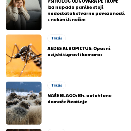
PSIHOLOG ODGOVARA PETKOM:
Iza napada panike stoji
nedostatak stvarne povezanosti
s nekim ili nečim
Tražiš
AEDES ALBOPICTUS: Opasni
azijski tigrasti komarac
Tražiš
NAŠE BLAGO: Bh. autohtone
domaće životinje