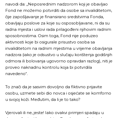
navodi da: „Neposrednim nadzorom koji je obavljao
Fond ne možemo potvrditi da osobe sa invaliditetom,
čije zapošljavanje je finansirano sredstvima Fonda,
obavljaju poslove za koje su osposobljavane, ni da su
radna mjesta i uslovi rada prilagođeni njihovim radnim
sposobnostima. Osim toga, Fond nije poduzeo
aktivnosti koje bi osigurale prisustvo osoba sa
invaliditetom na radnim mjestima u vrijeme obavljanja
nadzora (iako je odsustvo u slučaju korištenja godišnjih
odmora ili bolovanja ugovorno opravdan razlog), niti je
proveo naknadnu kontrolu koja bi potvrdila
navedeno“.
To znači da je sasvim dovoljno da fiktivno prijavite
osobu, uzmete sebi dio novca i osjećate se komforno
u svojoj koži. Međutim, da li je to tako?
Vjerovali ili ne, jeste! Iako ovakvi primjeri spadaju u