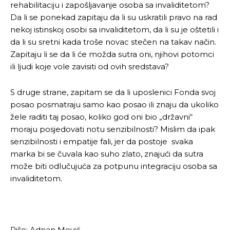
rehabilitaciju i zapošljavanje osoba sa invaliditetom?
Da li se ponekad zapitaju da li su uskratili pravo na rad
nekoj istinskoj osobi sa invaliditetom, da li su je oštetili i
[wpuf_form id=”7463”]
[wpuf_form id=”7463”]
da li su sretni kada troše novac stečen na takav način.
Zapitaju li se da li će možda sutra oni, njihovi potomci
ili ljudi koje vole zavisiti od ovih sredstava?
S druge strane, zapitam se da li uposlenici Fonda svoj
posao posmatraju samo kao posao ili znaju da ukoliko
žele raditi taj posao, koliko god oni bio „državni“
moraju posjedovati notu senzibilnosti? Mislim da ipak
senzibilnosti i empatije fali, jer da postoje svaka
marka bi se čuvala kao suho zlato, znajući da sutra
može biti odlučujuća za potpunu integraciju osoba sa
invaliditetom.
Piše: Adnan Mević