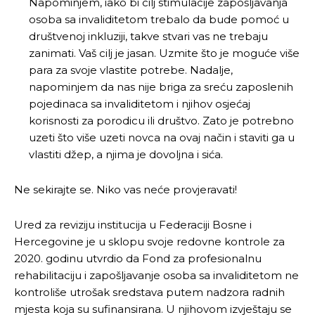
Napominjem, iako bi cilj stimulacije zapošljavanja
osoba sa invaliditetom trebalo da bude pomoć u
društvenoj inkluziji, takve stvari vas ne trebaju
zanimati. Vaš cilj je jasan. Uzmite što je moguće više
para za svoje vlastite potrebe. Nadalje,
napominjem da nas nije briga za sreću zaposlenih
pojedinaca sa invaliditetom i njihov osjećaj
korisnosti za porodicu ili društvo. Zato je potrebno
uzeti što više uzeti novca na ovaj način i staviti ga u
vlastiti džep, a njima je dovoljna i sića.
Ne sekirajte se. Niko vas neće provjeravati!
Ured za reviziju institucija u Federaciji Bosne i
Hercegovine je u sklopu svoje redovne kontrole za
2020. godinu utvrdio da Fond za profesionalnu
rehabilitaciju i zapošljavanje osoba sa invaliditetom ne
kontroliše utrošak sredstava putem nadzora radnih
mjesta koja su sufinansirana. U njihovom izvještaju se