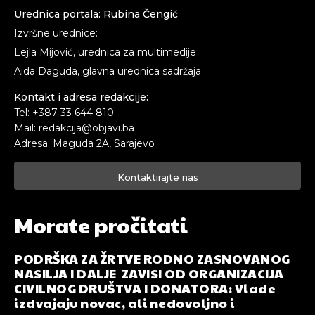
Urednica portala: Rubina Čengić
Izvršne urednice:
Lejla Mijović, urednica za multimedije
Aida Daguda, glavna urednica sadržaja
Kontakt i adresa redakcije:
Tel: +387 33 644 810
Mail: redakcija@objavi.ba
Adresa: Maguda 2A, Sarajevo
Kontaktirajte nas
Morate pročitati
PODRŠKA ZA ŽRTVE RODNO ZASNOVANOG
NASILJA I DALJE ZAVISI OD ORGANIZACIJA
CIVILNOG DRUŠTVA I DONATORA: Vlade
izdvajaju novac, ali nedovoljno i