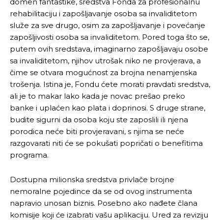
domen fantastike, sredstva Fonda za profesionalnu
rehabilitaciju i zapošljavanje osoba sa invaliditetom
služe za sve drugo, osim za zapošljavanje i povećanje
zapošljivosti osoba sa invaliditetom. Pored toga što se,
putem ovih sredstava, imaginarno zapošljavaju osobe
sa invaliditetom, njihov utrošak niko ne provjerava, a
čime se otvara mogućnost za brojna nenamjenska
trošenja. Istina je, Fondu ćete morati pravdati sredstva,
ali je to makar lako kada je novac prešao preko
banke i uplaćen kao plata i doprinosi. S druge strane,
budite sigurni da osoba koju ste zaposlili ili njena
porodica neće biti provjeravani, s njima se neće
razgovarati niti će se pokušati popričati o benefitima
programa.
Dostupna milionska sredstva privlače brojne
nemoralne pojedince da se od ovog instrumenta
napravio unosan biznis. Posebno ako nađete člana
komisije koji će izabrati vašu aplikaciju. Ured za reviziju