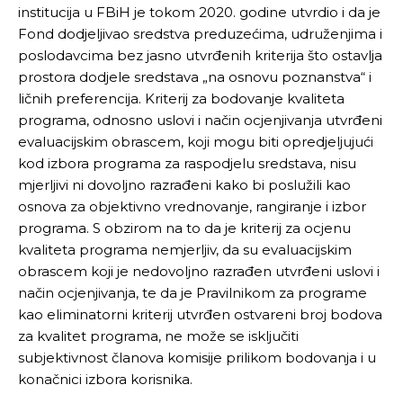
institucija u FBiH je tokom 2020. godine utvrdio i da je
Fond dodjeljivao sredstva preduzećima, udruženjima i
poslodavcima bez jasno utvrđenih kriterija što ostavlja
prostora dodjele sredstava „na osnovu poznanstva“ i
ličnih preferencija. Kriterij za bodovanje kvaliteta
programa, odnosno uslovi i način ocjenjivanja utvrđeni
evaluacijskim obrascem, koji mogu biti opredjeljujući
kod izbora programa za raspodjelu sredstava, nisu
mjerljivi ni dovoljno razrađeni kako bi poslužili kao
osnova za objektivno vrednovanje, rangiranje i izbor
programa. S obzirom na to da je kriterij za ocjenu
kvaliteta programa nemjerljiv, da su evaluacijskim
obrascem koji je nedovoljno razrađen utvrđeni uslovi i
način ocjenjivanja, te da je Pravilnikom za programe
kao eliminatorni kriterij utvrđen ostvareni broj bodova
za kvalitet programa, ne može se isključiti
subjektivnost članova komisije prilikom bodovanja i u
konačnici izbora korisnika.