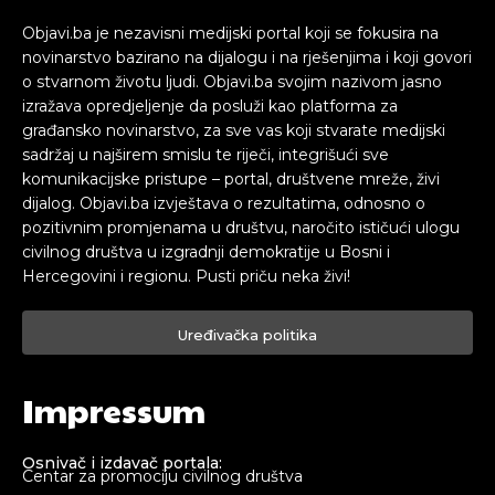
Objavi.ba je nezavisni medijski portal koji se fokusira na
novinarstvo bazirano na dijalogu i na rješenjima i koji govori
o stvarnom životu ljudi. Objavi.ba svojim nazivom jasno
izražava opredjeljenje da posluži kao platforma za
građansko novinarstvo, za sve vas koji stvarate medijski
sadržaj u najširem smislu te riječi, integrišući sve
komunikacijske pristupe – portal, društvene mreže, živi
dijalog. Objavi.ba izvještava o rezultatima, odnosno o
pozitivnim promjenama u društvu, naročito ističući ulogu
civilnog društva u izgradnji demokratije u Bosni i
Hercegovini i regionu. Pusti priču neka živi!
Uređivačka politika
Impressum
Osnivač i izdavač portala:
Centar za promociju civilnog društva