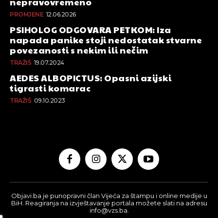
nepravovremeno
PROMJENE
12.06.2026
PSIHOLOG ODGOVARA PETKOM: Iza
napada panike stoji nedostatak stvarne
povezanosti s nekim ili nečim
TRAŽIŠ
19.07.2024
AEDES ALBOPICTUS: Opasni azijski
tigrasti komarac
TRAŽIŠ
09.10.2023
Objavi.ba je punopravni član Vijeća za štampu i online medije u
BiH. Reagiranja na izvještavanje portala možete slati na adresu
info@vzs.ba.