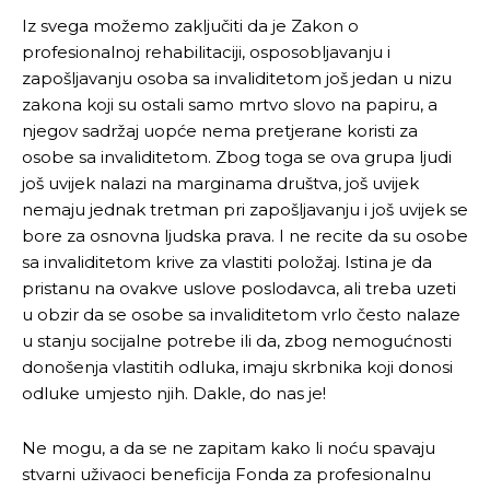
Iz svega možemo zaključiti da je Zakon o
profesionalnoj rehabilitaciji, osposobljavanju i
zapošljavanju osoba sa invaliditetom još jedan u nizu
zakona koji su ostali samo mrtvo slovo na papiru, a
njegov sadržaj uopće nema pretjerane koristi za
osobe sa invaliditetom. Zbog toga se ova grupa ljudi
još uvijek nalazi na marginama društva, još uvijek
nemaju jednak tretman pri zapošljavanju i još uvijek se
bore za osnovna ljudska prava. I ne recite da su osobe
sa invaliditetom krive za vlastiti položaj. Istina je da
pristanu na ovakve uslove poslodavca, ali treba uzeti
u obzir da se osobe sa invaliditetom vrlo često nalaze
Pusti priču da živi!
Pusti priču da živi!
u stanju socijalne potrebe ili da, zbog nemogućnosti
donošenja vlastitih odluka, imaju skrbnika koji donosi
odluke umjesto njih. Dakle, do nas je!
Ovim putem želimo da vam se zahvalimo što ste
Ovim putem želimo da vam se zahvalimo što ste
odlučili da pustite Vašu priču da živi, Redakcija
odlučili da pustite Vašu priču da živi, Redakcija
Ne mogu, a da se ne zapitam kako li noću spavaju
Objavi.ba
Objavi.ba
stvarni uživaoci beneficija Fonda za profesionalnu