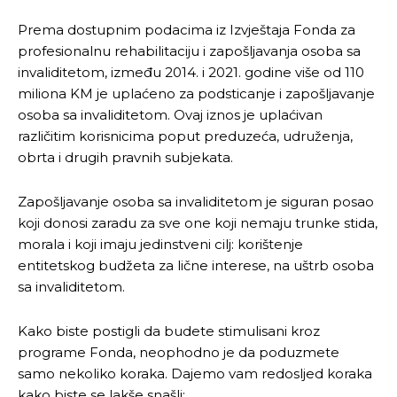
Prema dostupnim podacima iz Izvještaja Fonda za
profesionalnu rehabilitaciju i zapošljavanja osoba sa
invaliditetom, između 2014. i 2021. godine više od 110
miliona KM je uplaćeno za podsticanje i zapošljavanje
osoba sa invaliditetom. Ovaj iznos je uplaćivan
različitim korisnicima poput preduzeća, udruženja,
obrta i drugih pravnih subjekata.
Zapošljavanje osoba sa invaliditetom je siguran posao
koji donosi zaradu za sve one koji nemaju trunke stida,
morala i koji imaju jedinstveni cilj: korištenje
entitetskog budžeta za lične interese, na uštrb osoba
sa invaliditetom.
Kako biste postigli da budete stimulisani kroz
programe Fonda, neophodno je da poduzmete
samo nekoliko koraka. Dajemo vam redosljed koraka
kako biste se lakše snašli: