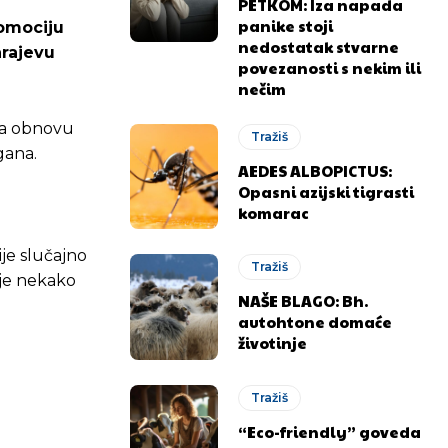
PETKOM: Iza napada
panike stoji
romociju
nedostatak stvarne
arajevu
povezanosti s nekim ili
nečim
 za obnovu
Tražiš
gana.
AEDES ALBOPICTUS:
Opasni azijski tigrasti
komarac
ije slučajno
Tražiš
 je nekako
NAŠE BLAGO: Bh.
autohtone domaće
životinje
Tražiš
“Eco-friendly” goveda