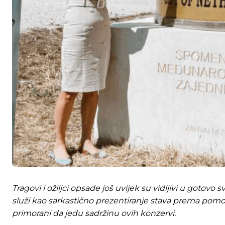
Tragovi i ožiljci opsade još uvijek su vidljivi u gotov
služi kao sarkastično prezentiranje stava prema pom
primorani da jedu sadržinu ovih konzervi.