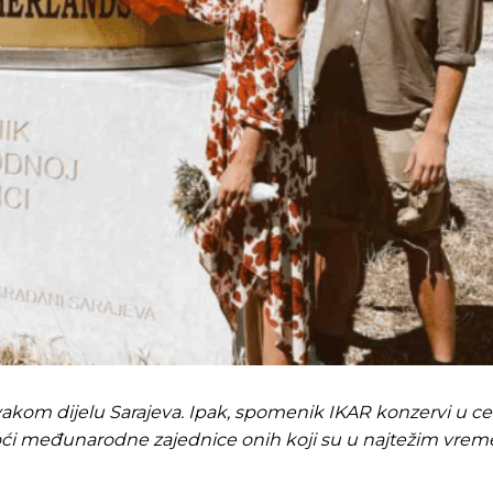
o svakom dijelu Sarajeva. Ipak, spomenik IKAR konzervi u c
oći međunarodne zajednice onih koji su u najtežim vreme