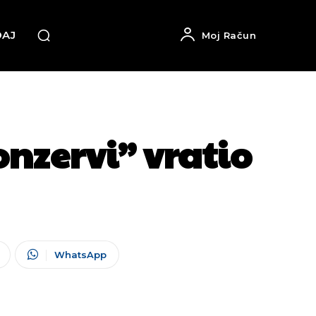
DAJ
Moj Račun
nzervi” vratio
WhatsApp