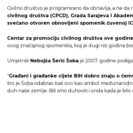
Civilno društvo je programirano da obnavlja, a ne da 
civilnog društva (CPCD), Grada Sarajeva i Akadem
svečano otvoren obnovljeni spomenik čuvenoj IC
Centar za promociju civilnog društva ove godine
ovog značajnog spomenika, koji je dugi niz godina bi
Umjetnik
Nebojša Šerić Šoba
je 2007. godine podiga
“
Građani i građanke cijele BiH dobro znaju o čemu
što je Šoba odabrao baš ovo kao simbol međunarodne 
duh naše zemlje. Bili smo duhoviti i onda kada je bilo 