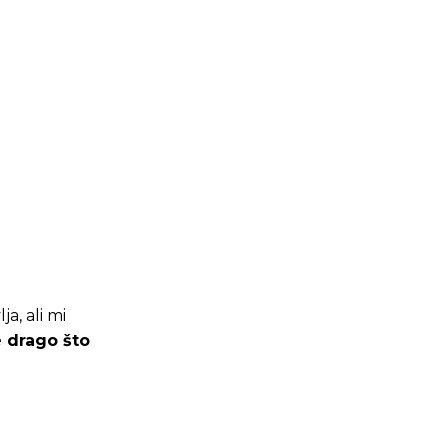
a, ali mi
 drago što