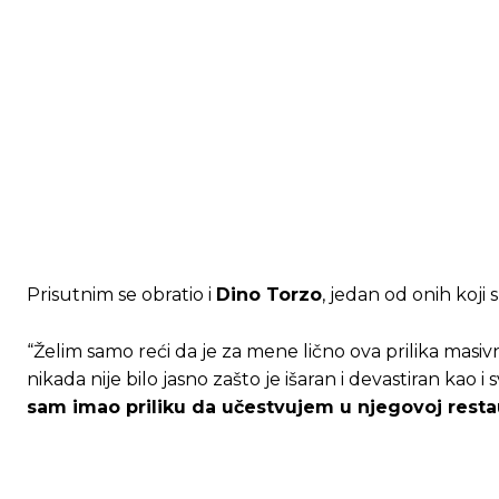
[wpuf_form id=”7463”]
[wpuf_form id=”7463”]
Prisutnim se obratio i
Dino Torzo
, jedan od onih koji
“Želim samo reći da je za mene lično ova prilika masivn
nikada nije bilo jasno zašto je išaran i devastiran kao
sam imao priliku da učestvujem u njegovoj restau