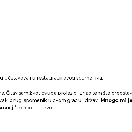
 su učestvovali u restauraciji ovog spomenika.
a. Čitav sam život ovuda prolazio i znao sam šta predstavlj
 i svaki drugi spomenik u ovom gradu i državi.
Mnogo mi je
raciji
“, rekao je Torzo.