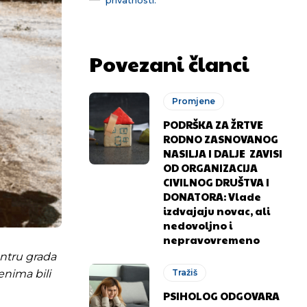
Povezani članci
Promjene
PODRŠKA ZA ŽRTVE
RODNO ZASNOVANOG
NASILJA I DALJE ZAVISI
OD ORGANIZACIJA
CIVILNOG DRUŠTVA I
DONATORA: Vlade
izdvajaju novac, ali
nedovoljno i
nepravovremeno
entru grada
nima bili
Tražiš
PSIHOLOG ODGOVARA