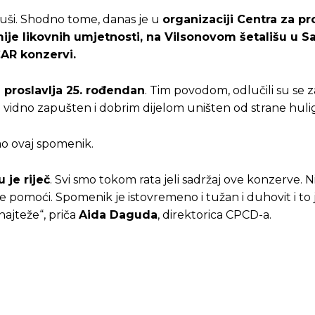
ruši. Shodno tome, danas je u
organizaciji Centra za p
ije likovnih umjetnosti, na Vilsonovom šetališu u S
AR konzervi.
 proslavlja 25. rođendan
. Tim povodom, odlučili su se
o vidno zapušten i dobrim dijelom uništen od strane huli
o ovaj spomenik.
 je riječ
. Svi smo tokom rata jeli sadržaj ove konzerve. N
pomoći. Spomenik je istovremeno i tužan i duhovit i to
najteže“, priča
Aida Daguda
, direktorica CPCD-a.