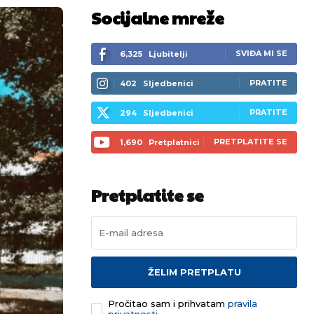
Socijalne mreže
SVIĐA MI SE
6,325
Ljubitelji
PRATITE
402
Sljedbenici
PRATITE
294
Sljedbenici
PRETPLATITE SE
1,690
Pretplatnici
Pretplatite se
ŽELIM PRETPLATU
Pročitao sam i prihvatam
pravila
privatnosti.