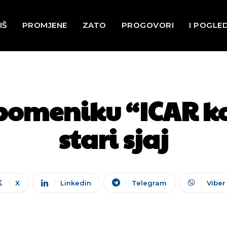
IŠ
PROMJENE
ZATO
PROGOVORI
I POGLE
pomeniku “ICAR ko
stari sjaj
X
Linkedin
Telegram
Viber