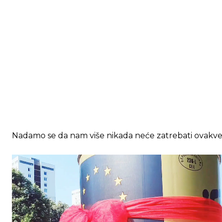
Nadamo se da nam više nikada neće zatrebati ovakve
V
i
d
e
o