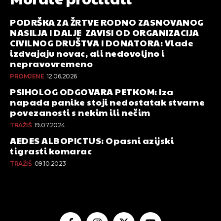
PODRŠKA ZA ŽRTVE RODNO ZASNOVANOG
NASILJA I DALJE ZAVISI OD ORGANIZACIJA
CIVILNOG DRUŠTVA I DONATORA: Vlade
izdvajaju novac, ali nedovoljno i
nepravovremeno
PROMJENE
12.06.2026
PSIHOLOG ODGOVARA PETKOM: Iza
napada panike stoji nedostatak stvarne
povezanosti s nekim ili nečim
TRAŽIŠ
19.07.2024
AEDES ALBOPICTUS: Opasni azijski
tigrasti komarac
TRAŽIŠ
09.10.2023