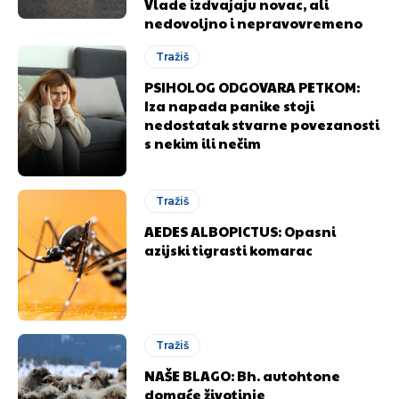
Vlade izdvajaju novac, ali
nedovoljno i nepravovremeno
Tražiš
PSIHOLOG ODGOVARA PETKOM:
Iza napada panike stoji
nedostatak stvarne povezanosti
s nekim ili nečim
Tražiš
AEDES ALBOPICTUS: Opasni
azijski tigrasti komarac
Pusti priču da živi!
Pusti priču da živi!
Tražiš
NAŠE BLAGO: Bh. autohtone
domaće životinje