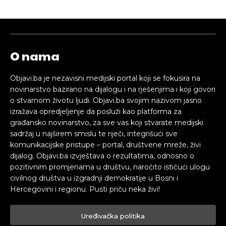
O nama
Objavi.ba je nezavisni medijski portal koji se fokusira na
novinarstvo bazirano na dijalogu i na rješenjima i koji govori
o stvarnom životu ljudi. Objavi.ba svojim nazivom jasno
izražava opredjeljenje da posluži kao platforma za
građansko novinarstvo, za sve vas koji stvarate medijski
sadržaj u najširem smislu te riječi, integrišući sve
komunikacijske pristupe – portal, društvene mreže, živi
dijalog. Objavi.ba izvještava o rezultatima, odnosno o
pozitivnim promjenama u društvu, naročito ističući ulogu
civilnog društva u izgradnji demokratije u Bosni i
Hercegovini i regionu. Pusti priču neka živi!
Uređivačka politika