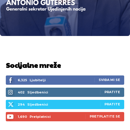
Socijalne mreže
SVIĐA MI SE
6,325
Ljubitelji
PRATITE
402
Sljedbenici
PRATITE
294
Sljedbenici
PRETPLATITE SE
1,690
Pretplatnici