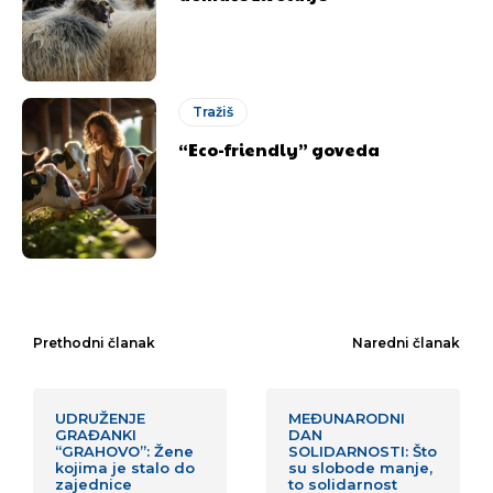
Ovim putem želimo da vam se zahvalimo što ste
Ovim putem želimo da vam se zahvalimo što ste
odlučili da pustite Vašu priču da živi, Redakcija
odlučili da pustite Vašu priču da živi, Redakcija
Objavi.ba
Objavi.ba
Tražiš
“Eco-friendly” goveda
[wpuf_form id=”7463”]
[wpuf_form id=”7463”]
Prethodni članak
Naredni članak
UDRUŽENJE
MEĐUNARODNI
GRAĐANKI
DAN
“GRAHOVO”: Žene
SOLIDARNOSTI: Što
kojima je stalo do
su slobode manje,
zajednice
to solidarnost