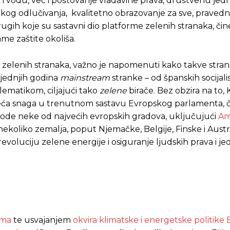
i vodu, već i poštovanje vladavine prava, društvenu jedn
ičkog odlučivanja, kvalitetno obrazovanje za sve, praved
rugih koje su sastavni dio platforme zelenih stranaka, čine
ame zaštite okoliša.
nac zelenih stranaka, važno je napomenuti kako takve stra
ljednjih godina
mainstream
stranke – od španskih socijali
matikom, ciljajući tako
zelene
birače. Bez obzira na to,
eća snaga u trenutnom sastavu Evropskog parlamenta, čij
de neke od najvećih evropskih gradova, uključujući
Am
ekoliko zemalja, poput Njemačke, Belgije, Finske i Austri
evoluciju zelene energije i osiguranje ljudskih prava i je
Pusti priču da živi!
Pusti priču da živi!
ste odlučili da pustite Vašu priču da živi, Redakcija Objavi
ste odlučili da pustite Vašu priču da živi, Redakcija Objavi
ama
te usvajanjem
okvira klimatske i energetske politike