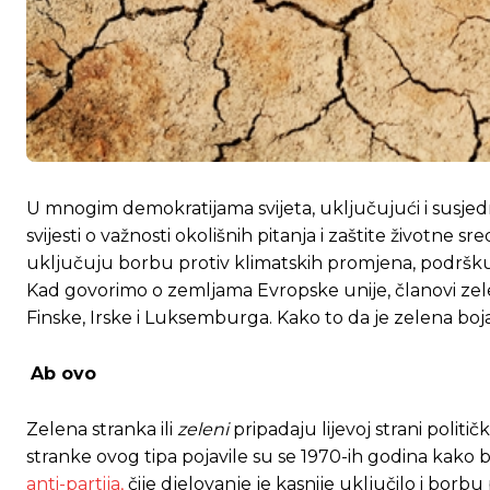
U mnogim demokratijama svijeta, uključujući i susjed
svijesti o važnosti okolišnih pitanja i zaštite životne s
uključuju borbu protiv klimatskih promjena, podršku 
Kad govorimo o zemljama Evropske unije, članovi zel
Finske, Irske i Luksemburga. Kako to da je zelena boj
Ab ovo
Zelena stranka ili
zeleni
pripadaju lijevoj strani polit
stranke ovog tipa pojavile su se 1970-ih godina kako b
anti-partija,
čije djelovanje je kasnije uključilo i bor