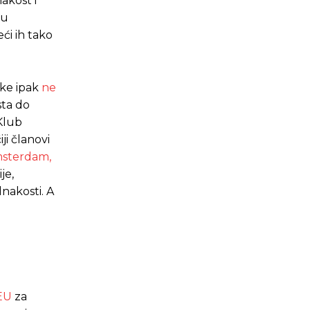
akost i
nu
ći ih tako
nke ipak
ne
sta do
 Klub
i članovi
sterdam,
je,
dnakosti. A
.ba
.ba
 EU
za