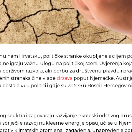
nu nam Hrvatsku, političke stranke okupljene s ciljem p
redine igraju važnu ulogu na političkoj sceni. Uvjerenja koja
održivom razvoju, ali i borbu za društvenu pravdu i pra
enih stranaka čine vlade
država
poput Njemačke, Austrije,
a postala
in
u politici i gdje su
zeleni
u Bosni i Hercegovini
ičkog spektra i zagovaraju razvijanje ekološki održivog dru
i spriječile razvoj nuklearne energije opisujući se u Nje
bu protiv klimatskih promjena i zagađenja, unapređenje odr