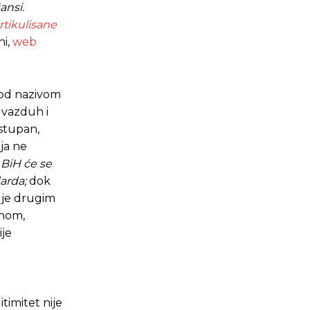
ansi.
rtikulisane
ni,
web
 pod nazivom
, vazduh i
ostupan,
ija ne
 BiH će se
darda;
dok
 je drugim
anom,
ije
itimitet nije