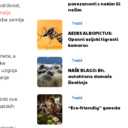
povezanosti s nekim ili
održivost,
nečim
malja
rebe zemlje
Tražiš
AEDES ALBOPICTUS:
Opasni azijski tigrasti
komarac
nete, a
Tražiš
ske
NAŠE BLAGO: Bh.
, uzgoja
autohtone domaće
anje
životinje
Tražiš
niti ove
matskih
“Eco-friendly” goveda