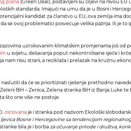
og plana
(Green Deal), postavljeni su ciljevi na nivou EU u
oških standarda. Imajući na umu da je u Bosni i Hercegov
potencijalni kandidat za članstvo u EU, ova zemlja ima d
a se ovoj problematici posvećuje velika pažnja. Ili je to 
 izazovima uzrokovanim klimatskim promjenama još od po
jim
u svijetu, dešavanja poput nekontrolisane sječe i kr
ija nam nisu strani, a reciklaža i prelazak na kružnu ekon
naslutiti da će se prioritizirati rješenje prethodno naved
eleni BiH – Zenica, Zelena stranka BiH iz Banja Luke te
ta što one više ne postoje.
0.
osnovana
je i stranka pod nazivom Ekološki slobodarsk
 ljevica Bosne i Hercegovine sa tendencijom regionalnog
tranke bila je i borba
za očuvanje prirode i društva, konk