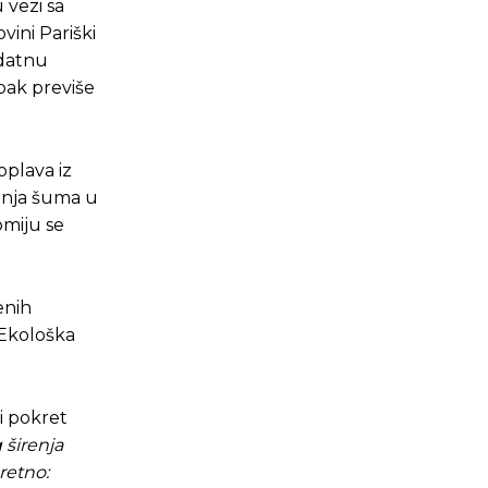
 vezi sa
ini Pariški
odatnu
ipak previše
plava iz
čenja šuma u
omiju se
enih
 Ekološka
i pokret
 širenja
retno: