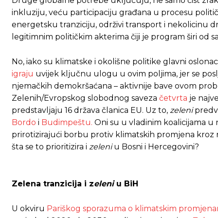
Druge globalne potrebe uključuju, ne samo čist zrak 
inkluziju, veću participaciju građana u procesu polit
energetsku tranziciju, održivi transport i nekolicinu d
legitimnim političkim akterima čiji je program širi od s
No, iako su klimatske i okolišne politike glavni oslo
igraju
uvijek ključnu ulogu u ovim poljima, jer se pos
njemačkih demokršaćana – aktivnije bave ovom proble
Zelenih/Evropskog slobodnog saveza
četvrta
je najv
predstavljaju 16 država članica EU. Uz to,
zeleni
predvo
Bordo
i
Budimpeštu.
Oni su u vladinim koalicijama u n
prirotizirajući borbu protiv klimatskih promjena kroz r
šta se to prioritizira i
zeleni
u Bosni i Hercegovini?
Zelena tranzicija i z
eleni
u BiH
Ovim putem želimo da vam se zahvalimo što 
Ovim putem želimo da vam se zahvalimo što 
U okviru
Pariškog sporazuma o klimatskim promjen