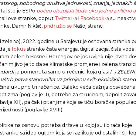
atskog, slobodnog društva jednakosti, znanja, jednakih š
taj što je ESPo
počeo okupljati ljude oko jedne prilično a
anali ove stranke, poput
Twitter-a
i
Facebook-a
su neaktiv
nke, Damir Nikšić,
pridružio se
Našoj stranci.
lo i zeleno), 2022. godine u Sarajevu je osnovana stranka
 da je
fokus
stranke čista energija, digitalizacija, čista voda
gram Zelenih Bosne i Hercegovine još uvijek nije javno d
Zanimljivo je to da se klimatske promjene i zelena tranzic
ndardi
je pomenuta samo u rečenici koja glasi
(…) ZELENI
na uštrb prava stanovnika uz primjenu svih ekoloških stan
čine ukupno tri rečenice. Daleko veća pažnja posvećena
potizma (poglavlje II), potrebe za stručnom, depolitizov
e XII), pa čak i pitanjima koja se tiču boračke populac
vrijednosti (poglavlje XVIII).
olitike na osnovu potreba države u kojoj su i birača koje
ranku sa ideologijom koja se razlikuje od ostalih i čiji leg