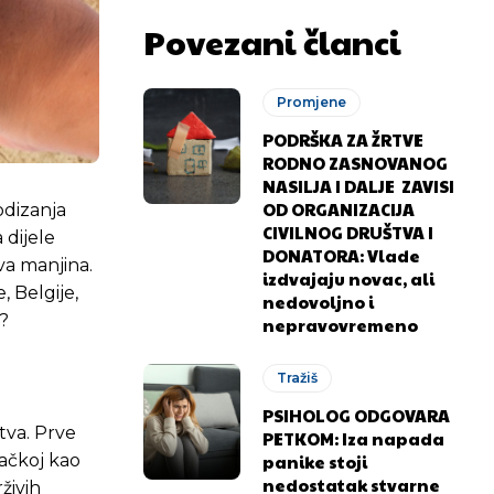
Povezani članci
Promjene
PODRŠKA ZA ŽRTVE
RODNO ZASNOVANOG
NASILJA I DALJE ZAVISI
OD ORGANIZACIJA
odizanja
CIVILNOG DRUŠTVA I
 dijele
DONATORA: Vlade
va manjina.
izdvajaju novac, ali
 Belgije,
nedovoljno i
?
nepravovremeno
Tražiš
PSIHOLOG ODGOVARA
štva. Prve
PETKOM: Iza napada
panike stoji
mačkoj kao
nedostatak stvarne
živih