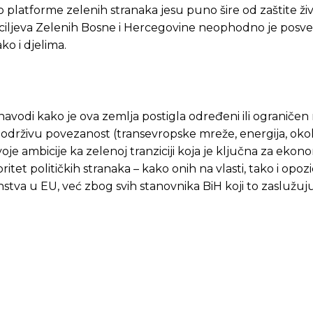
ako platforme zelenih stranaka jesu puno šire od zaštite ž
 ciljeva Zelenih Bosne i Hercegovine neophodno je posvet
o i djelima.
navodi kako je ova zemlja postigla određeni ili ograniče
održivu povezanost (transevropske mreže, energija, okoli
oje ambicije ka zelenoj tranziciji koja je ključna za eko
itet političkih stranaka – kako onih na vlasti, tako i opozic
stva u EU, već zbog svih stanovnika BiH koji to zaslužuju