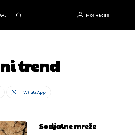
DAJ
Moj Račun
zni trend
WhatsApp
Socijalne mreže