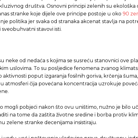
nkluzivnog društva. Osnovni principi zelenih su ekološka 
danas stranke koje dijele ove principe postoje u oko
90 ze
nje politika jer svaka od stranaka akcenat stavlja na pot
i sveobuhvatni stavovi isti.
o su neke od nedaća s kojima se susreću stanovnici ove pla
im uslovima. To su posljedice fenomena zvanog klimat
ktivnosti poput izgaranja fosilnih goriva, krčenja šuma
 u atmosferi čija povećana koncentracija uzrokuje poveć
ene.
o mogli pobjeći nakon što ovu uništimo, nužno je bilo uči
iti na tome da zaštita životne sredine i borba protiv kli
mu zelene stranke
decenijama insistiraju.