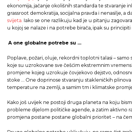
ekonomija, jačanje okolišnih standarda te stvaranje i
grassroot demokratija, socijalna pravda i nenasilje, a 
svijeta.
Iako se one razlikuju kad je u pitanju zagovara
u kojoj se nalaze i na potrebe birača, ipak su principiti 
A one globalne potrebe su …
Poplave, požari, oluje, rekordni toplotni talasi – sam
koje su uzrokovane sve češćim ekstremnim vremensk
promjene kojeg uzrokuje čovjekovo dejstvo, odnosno a
stoke … One doprinose stvaranju stakleničkih plinova
temperature na zemlji, a samim tm i klimatske promj
Kako još uvijek ne postoji druga planeta na koju bism
probleme dijelom političke agende, a zatim aktivno rad
promjena postane postane globalni prioritet – na če