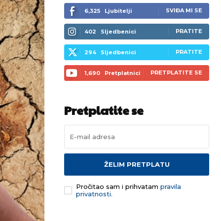
SVIĐA MI SE
6,325
Ljubitelji
PRATITE
402
Sljedbenici
PRATITE
294
Sljedbenici
PRETPLATITE SE
1,690
Pretplatnici
Pretplatite se
ŽELIM PRETPLATU
Pročitao sam i prihvatam
pravila
privatnosti.