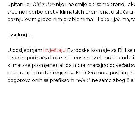
upitan, jer
biti zelen
nije i ne smije biti samo trend. I
sredine i borbe protiv klimatskih promjena, u slučaju
pažnju ovim globalnim problemima – kako riječima, tak
I za kraj …
U posljednjem
izvještaju
Evropske komisije za BiH se 
u većini područja koja se odnose na Zelenu agendu i 
klimatske promjene), ali da mora značajno povećati sv
integraciju unutar regije i sa EU. Ovo mora postati prior
pogotovo onih sa prefiksom
zeleni
, ne samo zbog član