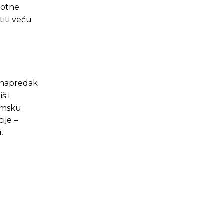
ivotne
iti veću
n napredak
š i
nomsku
ije –
.