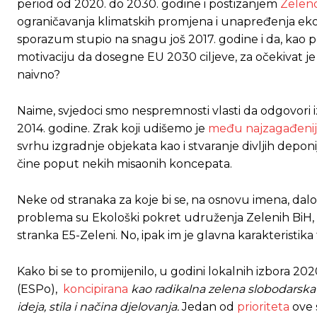
period od 2020. do 2030. godine i postizanjem
Zelen
ograničavanja klimatskih promjena i unapređenja ekol
[wpuf_form id=”7463”]
[wpuf_form id=”7463”]
sporazum stupio na snagu još 2017. godine i da, kao 
motivaciju da dosegne EU 2030 ciljeve, za očekivat je d
naivno?
Naime, svjedoci smo nespremnosti vlasti da odgovori
2014. godine. Zrak koji udišemo
je
među najzagađeni
svrhu izgradnje objekata kao i stvaranje divljih depon
čine poput nekih misaonih koncepata.
Neke od stranaka za koje bi se, na osnovu imena, dalo 
problema su Ekološki pokret udruženja Zelenih BiH, Z
stranka E5-Zeleni. No, ipak im je glavna karakteristika 
Kako bi se to promijenilo, u godini lokalnih izbora 202
(ESPo),
koncipirana
kao radikalna zelena slobodarska
ideja, stila i načina djelovanja.
Jedan od
prioriteta
ove s