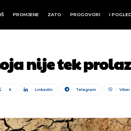
IŠ
PROMJENE
ZATO
PROGOVORI
I POGLE
oja nije tek prola
X
Linkedin
Telegram
Viber