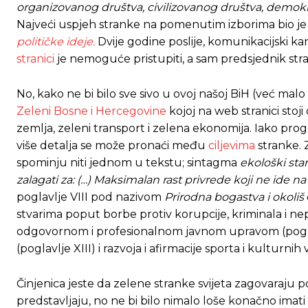
organizovanog društva, civilizovanog društva, demokr
Najveći uspjeh stranke na pomenutim izborima bio je 
političke ideje.
Dvije godine poslije, komunikacijski k
stranici
je nemoguće pristupiti, a sam predsjednik stra
No, kako ne bi bilo sve sivo u ovoj našoj BiH (već ma
Zeleni Bosne i Hercegovine
kojoj na web stranici stoji
zemlja, zeleni transport i zelena ekonomija. Iako pro
više detalja se može pronaći među
ciljevima
stranke. 
spominju niti jednom u tekstu; sintagma
ekološki sta
zalagati za: (…) Maksimalan rast privrede koji ne ide 
poglavlje VIII pod nazivom
Prirodna bogastva i okoliš
stvarima poput borbe protiv korupcije, kriminala i ne
odgovornom i profesionalnom javnom upravom (poglavlj
(poglavlje XIII) i razvoja i afirmacije sporta i kulturnih 
Činjenica jeste da zelene stranke svijeta zagovaraju p
predstavljaju, no ne bi bilo nimalo loše konačno imati st