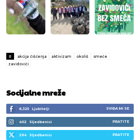
#
akcija čišćenja
aktivizam
okoliš
smeće
zavidovići
Socijalne mreže
SVIĐA MI SE
6,325
Ljubitelji
PRATITE
402
Sljedbenici
PRATITE
294
Sljedbenici