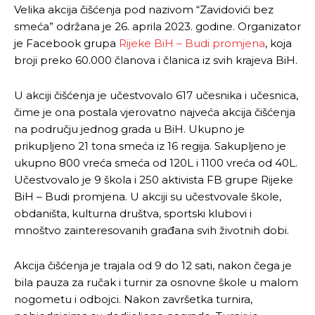
Velika akcija čišćenja pod nazivom “Zavidovići bez
smeća” održana je 26. aprila 2023. godine. Organizator
je Facebook grupa
Rijeke BiH – Budi promjena
, koja
broji preko 60.000 članova i članica iz svih krajeva BiH.
U akciji čišćenja je učestvovalo 617 učesnika i učesnica,
čime je ona postala vjerovatno najveća akcija čišćenja
na području jednog grada u BiH. Ukupno je
prikupljeno 21 tona smeća iz 16 regija. Sakupljeno je
ukupno 800 vreća smeća od 120L i 1100 vreća od 40L.
Učestvovalo je 9 škola i 250 aktivista FB grupe Rijeke
BiH – Budi promjena. U akciji su učestvovale škole,
obdaništa, kulturna društva, sportski klubovi i
mnoštvo zainteresovanih građana svih životnih dobi.
Akcija čišćenja je trajala od 9 do 12 sati, nakon čega je
bila pauza za ručak i turnir za osnovne škole u malom
nogometu i odbojci. Nakon završetka turnira,