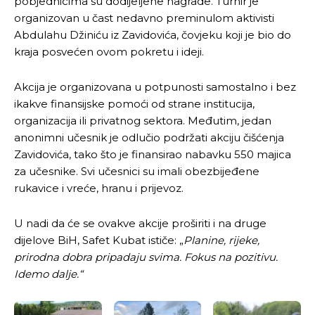
pobjednicima su dodijeljene nagrade. Turnir je
organizovan u čast nedavno preminulom aktivisti
Abdulahu Džiniću iz Zavidovića, čovjeku koji je bio do
kraja posvećen ovom pokretu i ideji.
Akcija je organizovana u potpunosti samostalno i bez
ikakve finansijske pomoći od strane institucija,
organizacija ili privatnog sektora. Međutim, jedan
anonimni učesnik je odlučio podržati akciju čišćenja
Zavidovića, tako što je finansirao nabavku 550 majica
za učesnike. Svi učesnici su imali obezbijeđene
rukavice i vreće, hranu i prijevoz.
U nadi da će se ovakve akcije proširiti i na druge
dijelove BiH, Safet Kubat ističe: „
Planine, rijeke,
prirodna dobra pripadaju svima. Fokus na pozitivu.
Idemo dalje.“