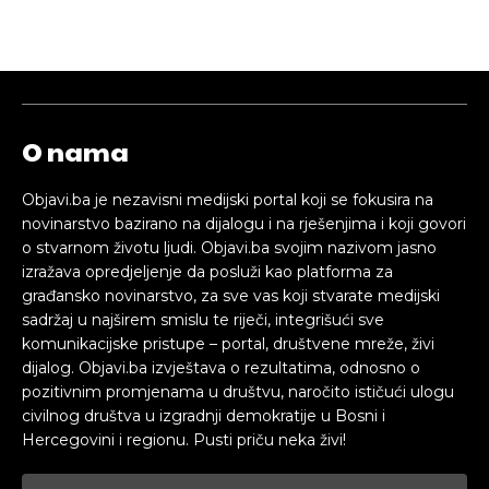
O nama
Objavi.ba je nezavisni medijski portal koji se fokusira na
novinarstvo bazirano na dijalogu i na rješenjima i koji govori
o stvarnom životu ljudi. Objavi.ba svojim nazivom jasno
izražava opredjeljenje da posluži kao platforma za
građansko novinarstvo, za sve vas koji stvarate medijski
sadržaj u najširem smislu te riječi, integrišući sve
komunikacijske pristupe – portal, društvene mreže, živi
dijalog. Objavi.ba izvještava o rezultatima, odnosno o
pozitivnim promjenama u društvu, naročito ističući ulogu
civilnog društva u izgradnji demokratije u Bosni i
Hercegovini i regionu. Pusti priču neka živi!