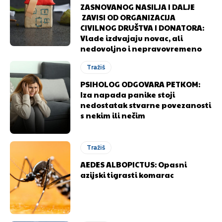
ZASNOVANOG NASILJA I DALJE
ZAVISI OD ORGANIZACIJA
CIVILNOG DRUŠTVA I DONATORA:
Vlade izdvajaju novac, ali
nedovoljno i nepravovremeno
Tražiš
PSIHOLOG ODGOVARA PETKOM:
Iza napada panike stoji
nedostatak stvarne povezanosti
s nekim ili nečim
Tražiš
AEDES ALBOPICTUS: Opasni
azijski tigrasti komarac