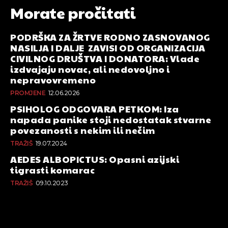
Morate pročitati
PODRŠKA ZA ŽRTVE RODNO ZASNOVANOG
NASILJA I DALJE ZAVISI OD ORGANIZACIJA
CIVILNOG DRUŠTVA I DONATORA: Vlade
izdvajaju novac, ali nedovoljno i
nepravovremeno
PROMJENE
12.06.2026
PSIHOLOG ODGOVARA PETKOM: Iza
napada panike stoji nedostatak stvarne
povezanosti s nekim ili nečim
TRAŽIŠ
19.07.2024
AEDES ALBOPICTUS: Opasni azijski
tigrasti komarac
TRAŽIŠ
09.10.2023