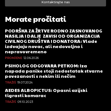
Kontaktirajte nas
Morate pročitati
PODRŠKA ZA ŽRTVE RODNO ZASNOVANOG
NASILJA I DALJE ZAVISI OD ORGANIZACIJA
CIVILNOG DRUŠTVA I DONATORA: Vlade
izdvajaju novac, ali nedovoljno i
nepravovremeno
PROMJENE
12.06.2026
PSIHOLOG ODGOVARA PETKOM: Iza
napada panike stoji nedostatak stvarne
povezanosti s nekim ili nečim
TRAŽIŠ
19.07.2024
AEDES ALBOPICTUS: Opasni azijski
tigrasti komarac
TRAŽIŠ
09.10.2023