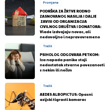
Promjene
Ovim putem želimo da vam se zahvalimo što ste
Ovim putem želimo da vam se zahvalimo što ste
PODRŠKA ZA ŽRTVE RODNO
odlučili da pustite Vašu priču da živi, Redakcija
odlučili da pustite Vašu priču da živi, Redakcija
ZASNOVANOG NASILJA I DALJE
ZAVISI OD ORGANIZACIJA
Objavi.ba
Objavi.ba
CIVILNOG DRUŠTVA I DONATORA:
Vlade izdvajaju novac, ali
nedovoljno i nepravovremeno
[wpuf_form id=”7463”]
[wpuf_form id=”7463”]
Tražiš
PSIHOLOG ODGOVARA PETKOM:
Iza napada panike stoji
nedostatak stvarne povezanosti
s nekim ili nečim
Tražiš
AEDES ALBOPICTUS: Opasni
azijski tigrasti komarac