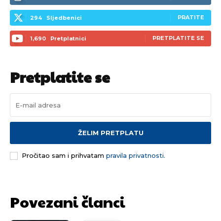
PRATITE
294
Sljedbenici
PRETPLATITE SE
1,690
Pretplatnici
Pretplatite se
ŽELIM PRETPLATU
Pročitao sam i prihvatam
pravila privatnosti.
Povezani članci
Pusti priču da živi!
Pusti priču da živi!