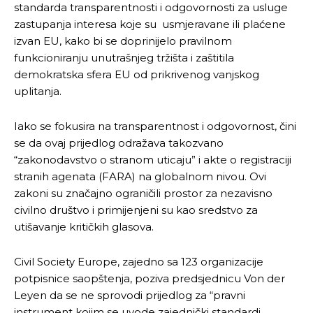
standarda transparentnosti i odgovornosti za usluge
zastupanja interesa koje su usmjeravane ili plaćene
izvan EU, kako bi se doprinijelo pravilnom
funkcioniranju unutrašnjeg tržišta i zaštitila
demokratska sfera EU od prikrivenog vanjskog
uplitanja.
Iako se fokusira na transparentnost i odgovornost, čini
se da ovaj prijedlog odražava takozvano
“zakonodavstvo o stranom uticaju” i akte o registraciji
stranih agenata (FARA) na globalnom nivou. Ovi
zakoni su značajno ograničili prostor za nezavisno
civilno društvo i primijenjeni su kao sredstvo za
utišavanje kritičkih glasova.
Civil Society Europe, zajedno sa 123 organizacije
potpisnice saopštenja, poziva predsjednicu Von der
Leyen da se ne sprovodi prijedlog za “pravni
instrument kojim se uvode zajednički standardi