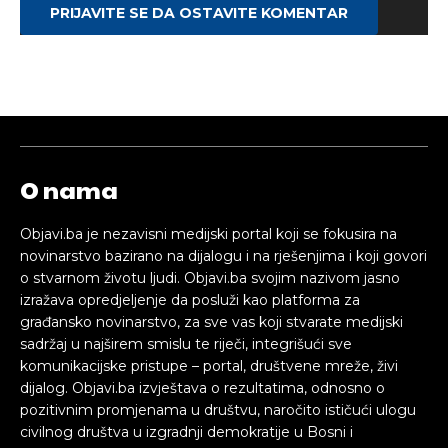
PRIJAVITE SE DA OSTAVITE KOMENTAR
O nama
Objavi.ba je nezavisni medijski portal koji se fokusira na
novinarstvo bazirano na dijalogu i na rješenjima i koji govori
o stvarnom životu ljudi. Objavi.ba svojim nazivom jasno
izražava opredjeljenje da posluži kao platforma za
građansko novinarstvo, za sve vas koji stvarate medijski
sadržaj u najširem smislu te riječi, integrišući sve
komunikacijske pristupe – portal, društvene mreže, živi
dijalog. Objavi.ba izvještava o rezultatima, odnosno o
pozitivnim promjenama u društvu, naročito ističući ulogu
civilnog društva u izgradnji demokratije u Bosni i