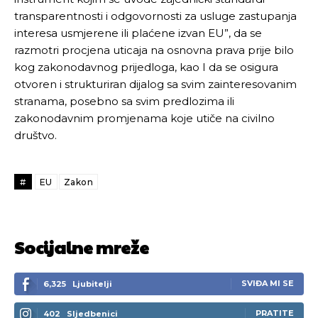
transparentnosti i odgovornosti za usluge zastupanja
interesa usmjerene ili plaćene izvan EU”, da se
razmotri procjena uticaja na osnovna prava prije bilo
kog zakonodavnog prijedloga, kao I da se osigura
otvoren i strukturiran dijalog sa svim zainteresovanim
stranama, posebno sa svim predlozima ili
zakonodavnim promjenama koje utiče na civilno
društvo.
#
EU
Zakon
Socijalne mreže
SVIĐA MI SE
6,325
Ljubitelji
PRATITE
402
Sljedbenici