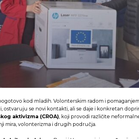
sti, pogotovo kod mladih. Volonterskim radom i pomaganj
i, ostvaruju se novi kontakti, ali se daje i konkretan dopr
skog aktivizma (CROA)
, koji provodi različite neformaln
i mira, volonterizma i drugih područja.