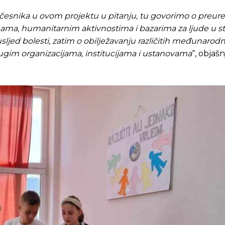
učesnika u ovom projektu u pitanju, tu govorimo o preur
inama, humanitarnim aktivnostima i bazarima za ljude u s
ljed bolesti, zatim o obilježavanju različitih međunarodn
drugim organizacijama, institucijama i ustanovama
“, objaš