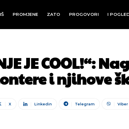
IŠ
PROMJENE
ZATO
PROGOVORI
I POGLE
JE JE COOL!“: Nag
ontere i njihove š
X
Linkedin
Telegram
Viber