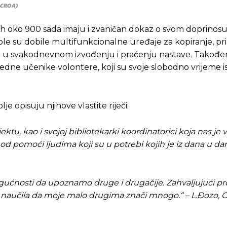
: CROA)
ih oko 900 sada imaju i zvaničan dokaz o svom doprinosu 
e su dobile multifunkcionalne uređaje za kopiranje, pri
ći u svakodnevnom izvođenju i praćenju nastave. Također
jedne učenike volontere, koji su svoje slobodno vrijeme isk
je opisuju njihove vlastite riječi:
, kao i svojoj bibliotekarki koordinatorici koja nas je v
od pomoći ljudima koji su u potrebi kojih je iz dana u dan
ućnosti da upoznamo druge i drugačije. Zahvaljujući pr
 i naučila da moje malo drugima znači mnogo.“ – L.Đozo, 