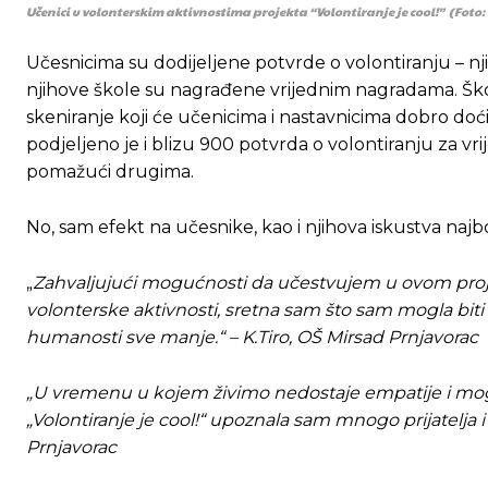
Učenici u volonterskim aktivnostima projekta “Volontiranje je cool!” (Foto
Učesnicima su dodijeljene potvrde o volontiranju – nj
njihove škole su nagrađene vrijednim nagradama. Škol
skeniranje koji će učenicima i nastavnicima dobro do
podjeljeno je i blizu 900 potvrda o volontiranju za vri
pomažući drugima.
No, sam efekt na učesnike, kao i njihova iskustva najbol
„
Zahvaljujući mogućnosti da učestvujem u ovom projektu
volonterske aktivnosti, sretna sam što sam mogla biti 
humanosti sve manje.“ –
K.Tiro, OŠ Mirsad Prnjavorac
„U vremenu u kojem živimo nedostaje empatije i mog
„Volontiranje je cool!“ upoznala sam mnogo prijatelja
Prnjavorac