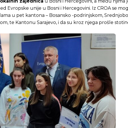
lokalnih zajednica
u Bosni i Hercegovini, a među njima je
r Ured Evropske unije u Bosni i Hercegovini. Iz CROA se mo
olama u pet kantona – Bosansko -podrinjskom, Srednjob
e Kantonu Sarajevo, i da su kroz njega prošle stotine