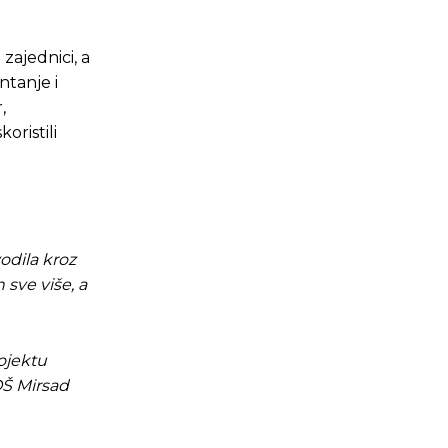
zajednici, a
ntanje i
,
oristili
odila kroz
 sve više, a
ojektu
OŠ Mirsad