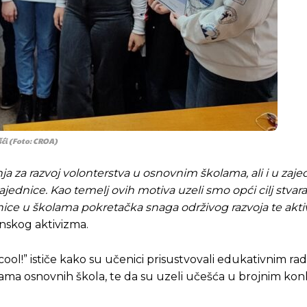
šći (Foto: CROA)
za razvoj volonterstva u osnovnim školama, ali i u zajed
ajednice. Kao temelj ovih motiva uzeli smo opći cilj stvara
Pusti priču da živi!
Pusti priču da živi!
ice u školama pokretačka snaga održivog razvoja te akti
dinskog aktivizma.
 cool!” ističe kako su učenici prisustvovali edukativnim ra
ste odlučili da pustite Vašu priču da živi, Redakcija Objavi
ste odlučili da pustite Vašu priču da živi, Redakcija Objavi
jama osnovnih škola, te da su uzeli učešća u brojnim ko