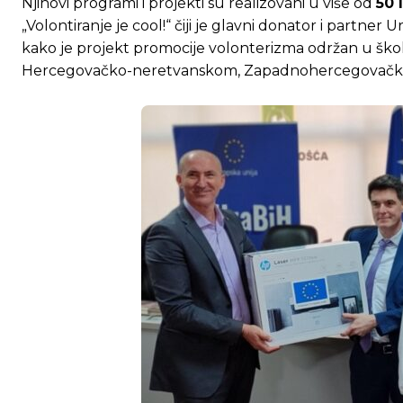
Njihovi programi i projekti su realizovani u više od
50 
„Volontiranje je cool!“ čiji je glavni donator i partne
kako je projekt promocije volonterizma održan u šk
Hercegovačko-neretvanskom, Zapadnohercegovačkom, t