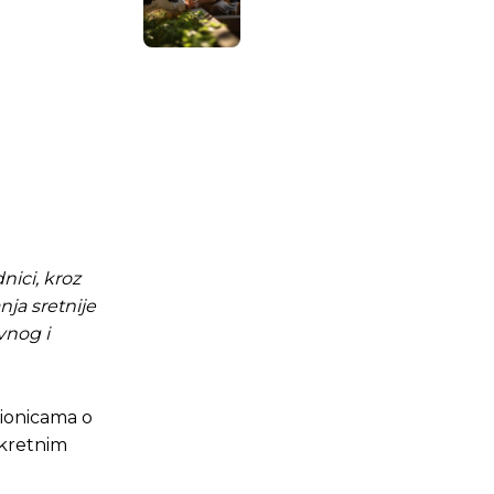
nici, kroz
nja sretnije
vnog i
dionicama o
.ba
.ba
nkretnim