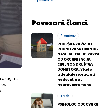
Povezani članci
Promjene
PODRŠKA ZA ŽRTVE
RODNO ZASNOVANOG
NASILJA I DALJE ZAVISI
OD ORGANIZACIJA
CIVILNOG DRUŠTVA I
DONATORA: Vlade
izdvajaju novac, ali
em drugima
nedovoljno i
nepravovremeno
inos
e
Tražiš
PSIHOLOG ODGOVARA