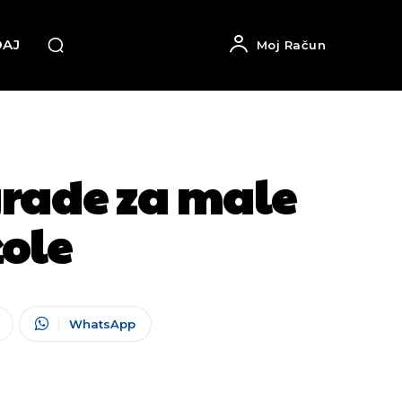
DAJ
Moj Račun
rade za male
kole
WhatsApp