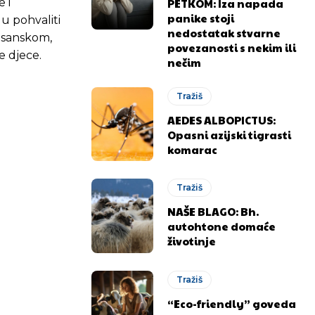
PETKOM: Iza napada
 i
panike stoji
gu pohvaliti
nedostatak stvarne
osanskom,
povezanosti s nekim ili
 djece.
nečim
Tražiš
AEDES ALBOPICTUS:
Opasni azijski tigrasti
komarac
Tražiš
NAŠE BLAGO: Bh.
autohtone domaće
životinje
Tražiš
“Eco-friendly” goveda