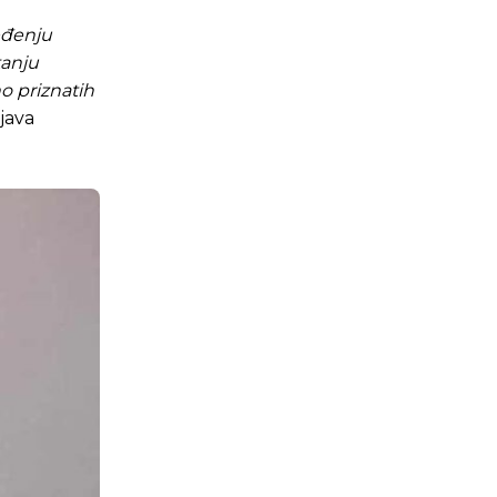
eđenju
tanju
o priznatih
njava