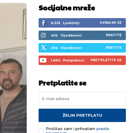
Socijalne mreže
SVIĐA MI SE
6,325
Ljubitelji
PRATITE
402
Sljedbenici
PRATITE
294
Sljedbenici
PRETPLATITE SE
1,690
Pretplatnici
Pretplatite se
ŽELIM PRETPLATU
Pročitao sam i prihvatam
pravila
privatnosti.