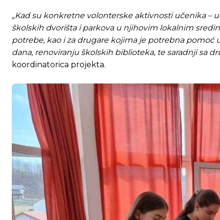
„
Kad su konkretne volonterske aktivnosti učenika – 
[wpuf_form id=”7463”]
[wpuf_form id=”7463”]
školskih dvorišta i parkova u njihovim lokalnim sred
potrebe, kao i za drugare kojima je potrebna pomoć us
dana, renoviranju školskih biblioteka, te saradnji sa 
koordinatorica projekta.