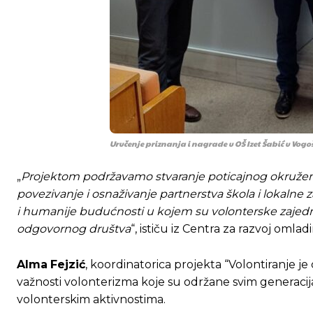
Uručenje priznanja i nagrade u OŠ Izet Šabić u Vogo
„
Projektom podržavamo stvaranje poticajnog okruženja 
povezivanje i osnaživanje partnerstva škola i lokalne z
i humanije budućnosti u kojem su volonterske zajedn
odgovornog društva
“, ističu iz Centra za razvoj omla
Alma
Fejzić
, koordinatorica projekta “Volontiranje je
Ovim putem želimo da vam se zahvalimo što 
Ovim putem želimo da vam se zahvalimo što 
važnosti volonterizma koje su održane svim generaci
volonterskim aktivnostima.