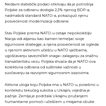
Nedavni statistički podaci otkrivaju da je potrošnja
Poljske za odbranu dostigla 2,3% njenog BDP-a,
nadmašivši standard NATO-a, pokazujući njenu
posvećenost modernizaciji odbrane.
Stav Poljske prema NATO-u ostaje nepokolebljiv.
Nacija vidi alijansu kao kamen temeljac svoje
sigurnosne strategije, a njena posvećenost se ogleda
u njenom aktivnom učešću u NATO vježbama,
ugošćavanju savezničkih snaga i zalaganju za snažnu
transatlantsku vezu. Poljska shvaća da je NATO-ova
kolektivna odbrana od suštinske važnosti u
suočavanju sa razvojnim sigurnosnim izazovima.
Aktivna uloga koju Poljska ima u NATO-u, posebno u
kontekstu tekućeg sukoba u Ukrajini, vrijedna je
pažnje. Zemlja je podržala Ukrajinu pružanjem
humanitarne pomoći i učešćem u misijama obuke