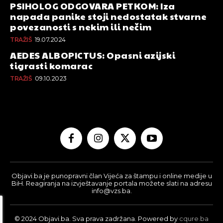
PSIHOLOG ODGOVARA PETKOM: Iza
napada panike stoji nedostatak stvarne
povezanosti s nekim ili nečim
TRAŽIŠ
19.07.2024
AEDES ALBOPICTUS: Opasni azijski
tigrasti komarac
TRAŽIŠ
09.10.2023
Objavi.ba je punopravni član Vijeća za štampu i online medije u
BiH. Reagiranja na izvještavanje portala možete slati na adresu
info@vzs.ba.
© 2024 Objavi.ba. Sva prava zadržana. Powered by
cqure.ba