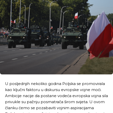
U posljednjih nekoliko godina Poljska se promovirala
kao ključni faktoru u diskursu evropske vojne moći.
Ambicije nacije da postane vodeća evropska vojna sila
privukle su pažnju posmatrača širom svijeta. U ovom
članku ćemo se pozabaviti vojnim aspiracijama