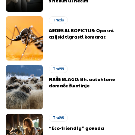
s nekim ili nečim
Tražiš
AEDES ALBOPICTUS: Opasni
azijski tigrasti komarac
Tražiš
NAŠE BLAGO: Bh. autohtone
domaće životinje
Tražiš
“Eco-friendly” goveda