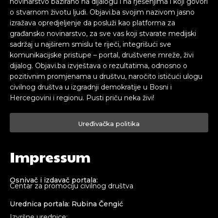
novinarstvo bazirano na dijalogu i na rješenjima i koji govori
o stvarnom životu ljudi. Objavi.ba svojim nazivom jasno
izražava opredjeljenje da posluži kao platforma za
građansko novinarstvo, za sve vas koji stvarate medijski
sadržaj u najširem smislu te riječi, integrišući sve
komunikacijske pristupe – portal, društvene mreže, živi
dijalog. Objavi.ba izvještava o rezultatima, odnosno o
pozitivnim promjenama u društvu, naročito ističući ulogu
civilnog društva u izgradnji demokratije u Bosni i
Hercegovini i regionu. Pusti priču neka živi!
Uređivačka politika
Impressum
Osnivač i izdavač portala:
Centar za promociju civilnog društva
Urednica portala: Rubina Čengić
Izvršne urednice: