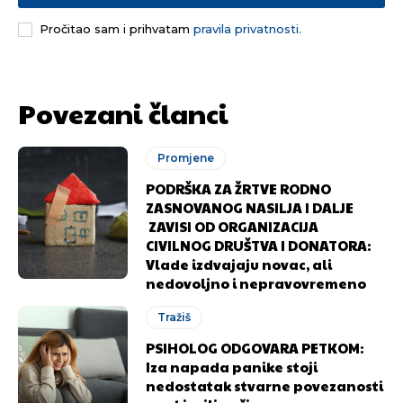
Pročitao sam i prihvatam
pravila privatnosti.
[wpuf_form id=”7463”]
[wpuf_form id=”7463”]
Povezani članci
Promjene
PODRŠKA ZA ŽRTVE RODNO
ZASNOVANOG NASILJA I DALJE
ZAVISI OD ORGANIZACIJA
CIVILNOG DRUŠTVA I DONATORA:
Vlade izdvajaju novac, ali
nedovoljno i nepravovremeno
Tražiš
PSIHOLOG ODGOVARA PETKOM:
Iza napada panike stoji
nedostatak stvarne povezanosti