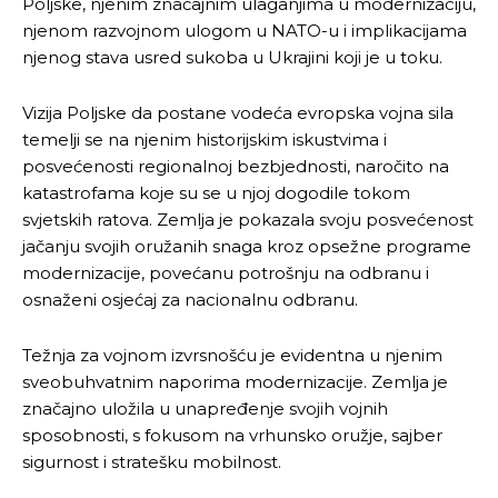
Poljske, njenim značajnim ulaganjima u modernizaciju,
njenom razvojnom ulogom u NATO-u i implikacijama
njenog stava usred sukoba u Ukrajini koji je u toku.
Vizija Poljske da postane vodeća evropska vojna sila
temelji se na njenim historijskim iskustvima i
posvećenosti regionalnoj bezbjednosti, naročito na
katastrofama koje su se u njoj dogodile tokom
svjetskih ratova. Zemlja je pokazala svoju posvećenost
jačanju svojih oružanih snaga kroz opsežne programe
modernizacije, povećanu potrošnju na odbranu i
osnaženi osjećaj za nacionalnu odbranu.
Težnja za vojnom izvrsnošću je evidentna u njenim
sveobuhvatnim naporima modernizacije. Zemlja je
značajno uložila u unapređenje svojih vojnih
sposobnosti, s fokusom na vrhunsko oružje, sajber
sigurnost i stratešku mobilnost.