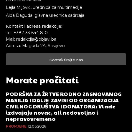
Lejla Mijović, urednica za multimedije
Aida Daguda, glavna urednica sadržaja
Kontakt i adresa redakcije:
Tel: +387 33 644 810
Mail: redakcija@objavi.ba
Adresa: Maguda 2A, Sarajevo
Kontaktirajte nas
Morate pročitati
PODRŠKA ZA ŽRTVE RODNO ZASNOVANOG
NASILJA I DALJE ZAVISI OD ORGANIZACIJA
CIVILNOG DRUŠTVA I DONATORA: Vlade
izdvajaju novac, ali nedovoljno i
nepravovremeno
PROMJENE
12.06.2026