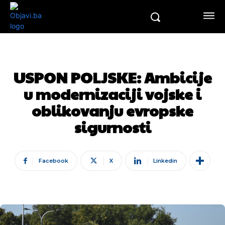
USPON POLJSKE: Ambicije
u modernizaciji vojske i
oblikovanju evropske
sigurnosti
Facebook
X
Linkedin