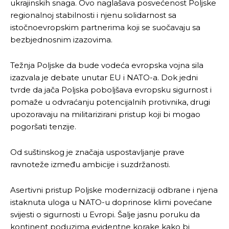
ukrajinskih snaga. Ovo naglašava posvećenost Poljske
regionalnoj stabilnosti i njenu solidarnost sa
istočnoevropskim partnerima koji se suočavaju sa
bezbjednosnim izazovima.
Težnja Poljske da bude vodeća evropska vojna sila
izazvala je debate unutar EU i NATO-a. Dok jedni
tvrde da jača Poljska poboljšava evropsku sigurnost i
pomaže u odvraćanju potencijalnih protivnika, drugi
upozoravaju na militarizirani pristup koji bi mogao
pogoršati tenzije.
Od suštinskog je značaja uspostavljanje prave
ravnoteže između ambicije i suzdržanosti.
Asertivni pristup Poljske modernizaciji odbrane i njena
istaknuta uloga u NATO-u doprinose klimi povećane
svijesti o sigurnosti u Evropi. Šalje jasnu poruku da
kontinent poduzima evidentne korake kako bi