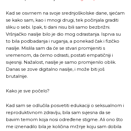
Kad se osvrnem na svoje srednjoškolske dane, sjećam
se kako sam, kao i mnogi drugi, tek počinjala graditi
sliku o sebi. Ipak, ti dani nisu bili samo bezbrižni.
Vršnjačko nasilje bilo je dio mog odrastanja. Isprva su
to bila podbadanja i ruganja, a ponekad čak i fizičko
nasilje. Mislila sam da će se stvari promijeniti s
vremenom, da ćemo odrasti, postati empatičniji i
svjesniji. Nažalost, nasilje je samo promijenilo oblik.
Danas se zove digitalno nasilje, i može biti još
brutalnije.
Kako je sve počelo?
Kad sam se odlučila posvetiti edukaciji o seksualnom i
reproduktivnom zdravlju, bila sam svjesna da se
bavim temom koja nosi određene stigme. Ali ono što
me iznenadilo bila je količina mržnje koju sam dobila