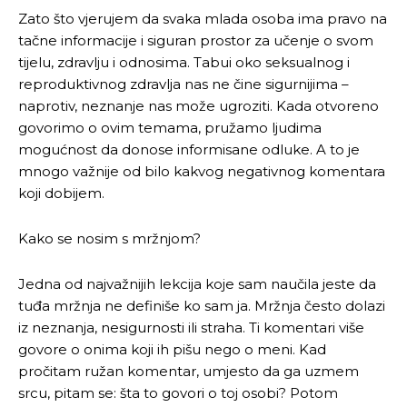
Zato što vjerujem da svaka mlada osoba ima pravo na
tačne informacije i siguran prostor za učenje o svom
tijelu, zdravlju i odnosima. Tabui oko seksualnog i
reproduktivnog zdravlja nas ne čine sigurnijima –
naprotiv, neznanje nas može ugroziti. Kada otvoreno
govorimo o ovim temama, pružamo ljudima
mogućnost da donose informisane odluke. A to je
mnogo važnije od bilo kakvog negativnog komentara
koji dobijem.
Kako se nosim s mržnjom?
Jedna od najvažnijih lekcija koje sam naučila jeste da
tuđa mržnja ne definiše ko sam ja. Mržnja često dolazi
iz neznanja, nesigurnosti ili straha. Ti komentari više
govore o onima koji ih pišu nego o meni. Kad
pročitam ružan komentar, umjesto da ga uzmem
srcu, pitam se: šta to govori o toj osobi? Potom