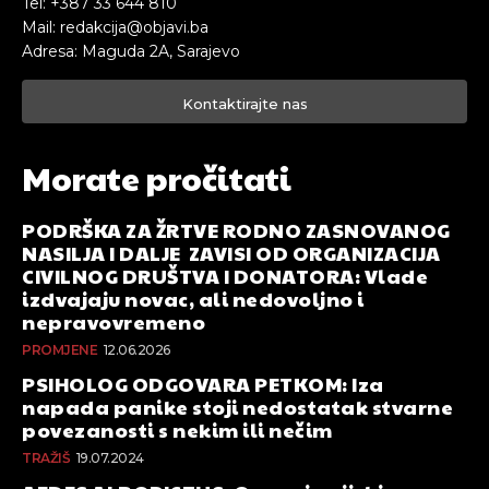
Tel: +387 33 644 810
Mail: redakcija@objavi.ba
Adresa: Maguda 2A, Sarajevo
Kontaktirajte nas
Morate pročitati
PODRŠKA ZA ŽRTVE RODNO ZASNOVANOG
NASILJA I DALJE ZAVISI OD ORGANIZACIJA
CIVILNOG DRUŠTVA I DONATORA: Vlade
izdvajaju novac, ali nedovoljno i
nepravovremeno
PROMJENE
12.06.2026
PSIHOLOG ODGOVARA PETKOM: Iza
napada panike stoji nedostatak stvarne
povezanosti s nekim ili nečim
TRAŽIŠ
19.07.2024