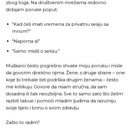
zbog toga. Na društvenim mrežama redovno
dobijam poruke poput:
“Kad ćeš imati vremena za privatnu sesiju sa
mnom?”
“Naporna si!”
“Samo misliš o seksu.”
Muškarci često pogrešno shvate moju poruku i misle
da govorim direktno njima. Žene, s druge strane – one
koje bi trebale biti podrška drugim ženama – često
me kritikuju. Govore da nisam stručna, da sam
dosadna ili čak neozbiljna. Sve to samo zato što želim
razbiti tabue i pomoći mladim ljudima da razumiju
svoje tijelo i brinu o svom zdravlju.
Zašto to radim?