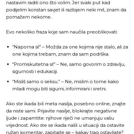
nastavim raditi ono što volim. Jer svaki put kad
podijelim koristan savjet ili razbijem neki mit, znam da
pomažem nekome.
Evo nekoliko fraza koje sam naučila preoblikovati:
“Naporna si!” – Možda za one kojima nije stalo, ali za
one kojima trebam, znam da sam podrška.
“Promiskuitetna si!” – Ne, samo govorim o zdravlju,
sigurnosti i edukaciji.
“Misliš samo o seksu.” – Ne, mislim o tome kako
mladi mogu biti sigurni, informirani i sretni.
Ako ste ikada bili meta nasilja, posebno online, znajte
da niste sami. Prijavite nasilje, blokirajte negativne
ljude i zapamtite: njihove riječi ne umanjuju vašu
vrijednost. Ako ste se ikada našli u situaciji da ostavite
ružan komentar, zapitajte se – kakav trag ostavljate?