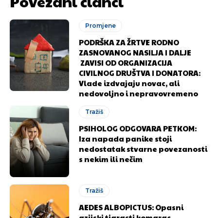
Povezani članci
Promjene
PODRŠKA ZA ŽRTVE RODNO
ZASNOVANOG NASILJA I DALJE
ZAVISI OD ORGANIZACIJA
CIVILNOG DRUŠTVA I DONATORA:
Vlade izdvajaju novac, ali
nedovoljno i nepravovremeno
Tražiš
PSIHOLOG ODGOVARA PETKOM:
Iza napada panike stoji
nedostatak stvarne povezanosti
s nekim ili nečim
Tražiš
AEDES ALBOPICTUS: Opasni
azijski tigrasti komarac