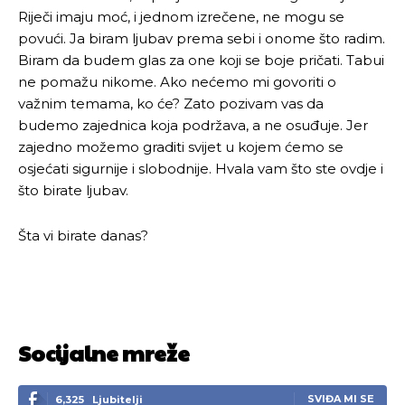
Riječi imaju moć, i jednom izrečene, ne mogu se
povući. Ja biram ljubav prema sebi i onome što radim.
Biram da budem glas za one koji se boje pričati. Tabui
ne pomažu nikome. Ako nećemo mi govoriti o
važnim temama, ko će? Zato pozivam vas da
budemo zajednica koja podržava, a ne osuđuje. Jer
zajedno možemo graditi svijet u kojem ćemo se
osjećati sigurnije i slobodnije. Hvala vam što ste ovdje i
što birate ljubav.
Šta vi birate danas?
Socijalne mreže
SVIĐA MI SE
6,325
Ljubitelji